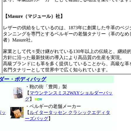
【Masure（マジュール）社】
レザーの供給をしているのは、1873年に創業した牛革のベジ
タンニングを専門とするベルギーの老舗タナリー（革のなめ
者）Masure社。
家業として代々受け継がれている130年以上の伝統と、継続
方針に沿った最新技術の導入により高品質の生産を実現。
高級ブランドにも革を多く提供していることから、高級な革
名門タナリーとして世界中で広く知られています。
ダー・ボディバッグ
・鞄の街「豊岡」製
【
マウンテンスミス2WAYショルダーバッ
グ
】
・ベルギーの老舗メーカー
バッ
【
ルイタータッセン クラシックエディタ
ーズバッグ
】