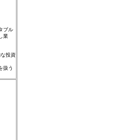
タブル
し業
的な投資
を扱う