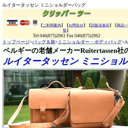
ルイタータッセン ミニショルダーバッグ
【
ご利用案内
】【
お問合せ
】【
訪販法表示
】
【
商品一
覧
】
Tel 046(875)2961 Fax 046(875)2962
トップページ
>
バッグ＆旅
>
ミニショルダー・ボディバッグ
>
ベルギーの老舗メーカーRuitertassen
ルイタータッセン ミニショ