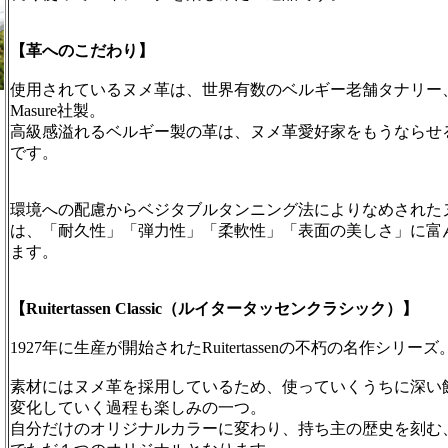
【革へのこだわり】
使用されているヌメ革は、世界有数のベルギー老舗タナリー
Masure社製。
高級感溢れるベルギー製の革は、ヌメ革愛好家をもうならせ
です。
環境への配慮からベジタブルタンニング法によりなめされた
は、「耐久性」「弾力性」「柔軟性」「表面の美しさ」に富
ます。
【Ruitertassen Classic（ルイタータッセンクラシック）】
1927年に生産が開始されたRuitertassenの不朽の名作シリーズ
素材にはヌメ革を採用しているため、使っていくうちに深い
変化していく過程も楽しみの一つ。
自分だけのオリジナルカラーに変わり、持ち主の歴史を刻む