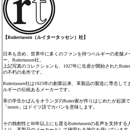
【Ruitertassen（ルイタータッセン）社】
日本も含め、世界中に多くのファンを持つベルギーの老舗メ
ー、Ruitertassen社。
上記写真のコレクションも、1927年に生産が開始されたRuiterta
の不朽の名作です。
Ruitertassen社は1925年の創業以来、革製品の製造に専念し
ルギーの伝統あるメーカーです。
革の学生かばんをオランダのRuiter家が作りはじめたが起源
「tassen」はドイツ語でカバンを意味します。
その独創性と80年以上にも渡るRuitertassenの名声を支持す
より、革製品のメーカーとして確固たる地位を築いています