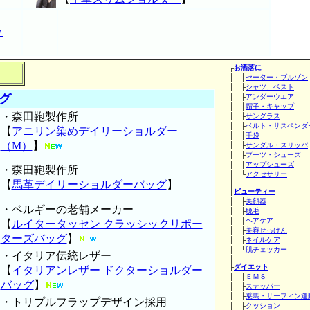
ッ
┌
お洒落に
│ ├
セーター・ブルゾン
│ ├
シャツ、ベスト
グ
│ ├
アンダーウエア
│ ├
帽子・キャップ
・森田鞄製作所
│ ├
サングラス
│ ├
ベルト・サスペンダ
【
アニリン染めデイリーショルダー
│ ├
手袋
（M）
】
│ ├
サンダル・スリッパ
│ ├
ブーツ・シューズ
│ ├
アップシューズ
・森田鞄製作所
│ └
アクセサリー
【
馬革デイリーショルダーバッグ
】
│
├
ビューティー
│ ├
美顔器
・ベルギーの老舗メーカー
│ ├
脱毛
│ ├
ヘアケア
【
ルイタータッセン クラッシックリポー
│ ├
美容せっけん
ターズバッグ
】
│ ├
ネイルケア
│ └
肌チェッカー
・イタリア伝統レザー
│
├
ダイエット
【
イタリアンレザー ドクターショルダー
│ ├
ＥＭＳ
バッグ
】
│ ├
ステッパー
│ ├
乗馬・サーフィン運
・トリプルフラップデザイン採用
│ ├
クッション