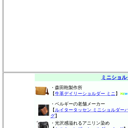
ミニショル
・森田鞄製作所
【
牛革デイリーショルダー ミニ
】
・ベルギーの老舗メーカー
【
ルイタータッセン ミニショルダー
グ
】
・光沢感溢れるアニリン染め