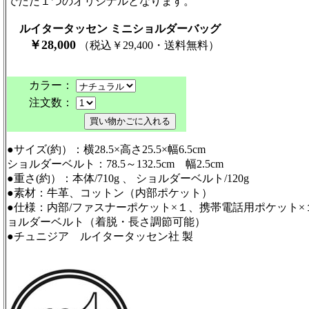
でただ１つのオリジナルとなります。
ルイタータッセン ミニショルダーバッグ
￥
28
,
00
0
（税込￥29,400・送料無料）
カラー：
注文数：
●サイズ(約）：横28.5×高さ25.5×幅6.5cm
ショルダーベルト：78.5～132.5cm 幅2.5cm
●重さ(約）：本体/710g 、 ショルダーベルト/120g
●素材：牛革、コットン（内部ポケット）
●仕様：内部/ファスナーポケット×１、携帯電話用ポケット×
ョルダーベルト（着脱・長さ調節可能）
●チュニジア ルイタータッセン社 製