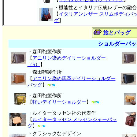
・機能性とイタリア伝統レザーの融合
【
イタリアンレザー スリムボディバ
グ
】
旅とバッグ
ショルダーバッ
・森田鞄製作所
【
アニリン染めデイリーショルダー
（S）
】
・森田鞄製作所
【
アニリン染め馬革デイリーショルダー
バッグ
】
・森田鞄製作所
【
軽いデイリーショルダー
】
・ルイタータッセン社の代表作
【
ルイタータッセン メッセンジャーバッ
グ
】
・クラシックなデザイン