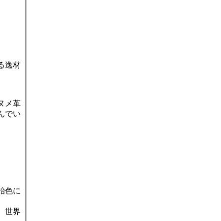
、
る逸材
ヌメ革
んでい
。
飴色に
、世界