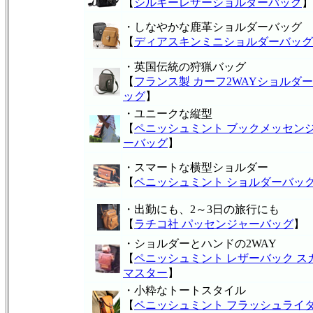
【
シルキーレザーショルダーバッグ
】
・しなやかな鹿革ショルダーバッグ
【
ディアスキンミニショルダーバッグ
・英国伝統の狩猟バッグ
【
フランス製 カーフ2WAYショルダ
ッグ
】
・ユニークな縦型
【
ペニッシュミント ブックメッセン
ーバッグ
】
・スマートな横型ショルダー
【
ペニッシュミント ショルダーバッ
・出勤にも、2～3日の旅行にも
【
ラチコ社 パッセンジャーバッグ
】
・ショルダーとハンドの2WAY
【
ペニッシュミント レザーバック ス
マスター
】
・小粋なトートスタイル
【
ペニッシュミント フラッシュライ