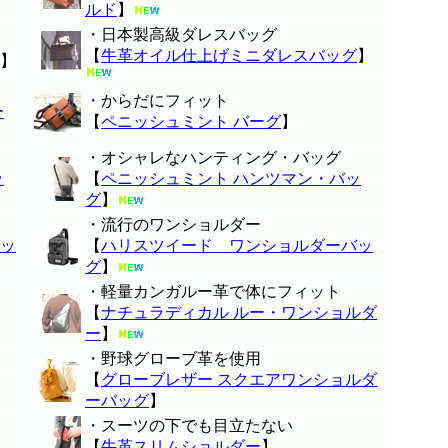
ルド
】
・日本製高級ダレスバッグ
【
牛革オイル仕上げミニダレスバッグ
】
】
・からだにフィット
ー
【
ペニッシュミント バーグ
】
・オシャレなハンティング・バッグ
ッ
【
ペニッシュミント ハンツマン・バッ
グ
】
・流行のワンショルダー
ッ
【
ハリスツイード ワンショルダーバッ
グ
】
・軽量カンガルー革で体にフィット
【
ナチュラディカル ルー・ワンショルダ
ー
】
・野球グローブ革を使用
【
グローブレザー スクエアワンショルダ
ーバッグ
】
・スーツの下でも目立たない
【
牛革スリムショルダー
】