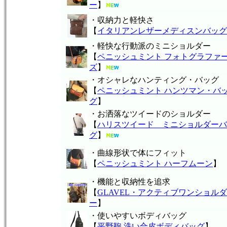
ー
】
・収納力と軽快さ
【
イタリアンレザーメディスンバッグ
・軽快な行動派のミニショルダー
【
ペニッシュミント フォトグラファ
ズ
】
・オシャレなハンティング・バッグ
【
ペニッシュミント ハンツマン・バ
グ
】
・お洒落なツイードのショルダー
【
ハリスツイード ミニショルダーバ
グ
】
・曲線形状で体にフィット
【
ペニッシュミント ハーフムーン
】
・機能と収納性を追求
【
GLAVEL・アクティブワンショルダ
ー
】
・使いやすいボディバッグ
【
平野鞄 洗い合皮ボディバッグ
】