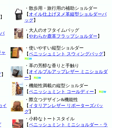
・散歩用・旅行用の補助ショルダー
【
オイル仕上げヌメ革縦型ショルダーバ
】
ッグ
】
・大人のオフタイムバッグ
ーバ
【
やわらか鹿革フラップショルダー
】
・使いやすい縦型ショルダー
ジャ
【
ペニッシュミント スウィングバッグ
】
・革の芳醇な香りと手触り
【
オイルプルアップレザー ミニショルダ
グ
】
ー
】
・機能性満載の縦型ショルダー
【
ペニッシュミント コールディー
】
・際立つデザイン&機能性
カイ
【
イタリアンレザー リポーターズバッ
グ
】
・小粋なトートスタイル
ダ
【
ペニッシュミント ミニショルダー・ラ