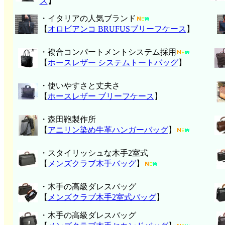
ス
】
・イタリアの人気ブランド
【
オロビアンコ BRUFUSブリーフケース
】
・複合コンパートメントシステム採用
【
ホースレザー システムトートバッグ
】
・使いやすさと丈夫さ
【
ホースレザー ブリーフケース
】
・森田鞄製作所
【
アニリン染め牛革ハンガーバッグ
】
・スタイリッシュな木手2室式
【
メンズクラブ木手バッグ
】
・木手の高級ダレスバッグ
【
メンズクラブ木手2室式バッグ
】
・木手の高級ダレスバッグ