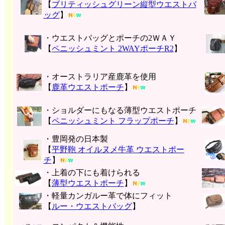
【
ブリティッシュグリーン縦型ウエストバ
ッグ
】
・ウエストバッグとポーチの2ＷＡＹ
【
ペニッシュミント 2WAYポーチR2
】
・オーストラリア産鹿革を使用
【
鹿革ウエストポーチ
】
・ショルダーにもなる薄型ウエストポーチ
【
ペニッシュミント フラップポーチ
】
・豊岡発の日本製
【
平野鞄 オイルヌメ牛革 ウエストポー
チ
】
・上着の下にも着けられる
【
薄型ウエストポーチ
】
・軽量カンガルー革で体にフィット
【
ルー・ウエストバッグ
】