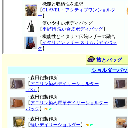
・機能と収納性を追求
【
GLAVEL・アクティブワンショルダ
ー
】
・使いやすいボディバッグ
【
平野鞄 洗い合皮ボディバッグ
】
・機能性とイタリア伝統レザーの融合
【
イタリアンレザー スリムボディバッ
グ
】
旅とバッグ
ショルダーバッ
・森田鞄製作所
【
アニリン染めデイリーショルダー
（S）
】
・森田鞄製作所
【
アニリン染め馬革デイリーショルダー
バッグ
】
・森田鞄製作所
【
軽いデイリーショルダー
】