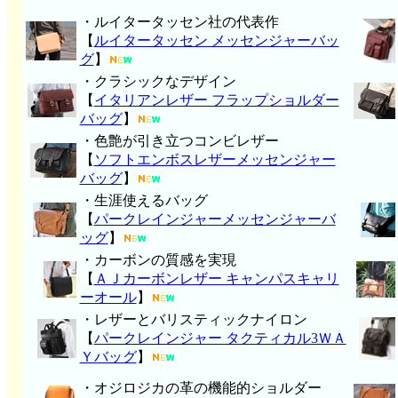
・ルイタータッセン社の代表作
【
ルイタータッセン メッセンジャーバッ
グ
】
・クラシックなデザイン
【
イタリアンレザー フラップショルダー
バッグ
】
・色艶が引き立つコンビレザー
【
ソフトエンボスレザーメッセンジャー
バッグ
】
・生涯使えるバッグ
【
パークレインジャーメッセンジャーバ
ッグ
】
・カーボンの質感を実現
【
ＡＪカーボンレザー キャンパスキャリ
ーオール
】
・レザーとバリスティックナイロン
【
パークレインジャー タクティカル3ＷＡ
Ｙバッグ
】
・オジロジカの革の機能的ショルダー