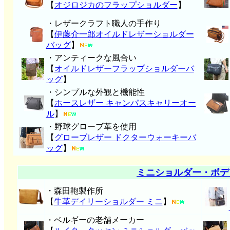
【
オジロジカのフラップショルダー
】
・レザークラフト職人の手作り
【
伊藤介一郎オイルドレザーショルダー
バッグ
】
・アンティークな風合い
【
オイルドレザーフラップショルダーバ
ッグ
】
・シンプルな外観と機能性
【
ホースレザー キャンパスキャリーオー
ル
】
・野球グローブ革を使用
【
グローブレザー ドクターウォーキーバ
ッグ
】
ミニショルダー・ボデ
・森田鞄製作所
【
牛革デイリーショルダー ミニ
】
・ベルギーの老舗メーカー