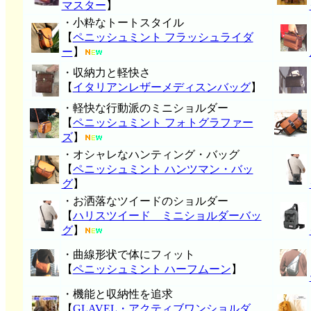
マスター
】
・小粋なトートスタイル
【
ペニッシュミント フラッシュライダ
ー
】
・収納力と軽快さ
【
イタリアンレザーメディスンバッグ
】
・軽快な行動派のミニショルダー
【
ペニッシュミント フォトグラファー
ズ
】
・オシャレなハンティング・バッグ
【
ペニッシュミント ハンツマン・バッ
グ
】
・お洒落なツイードのショルダー
【
ハリスツイード ミニショルダーバッ
グ
】
・曲線形状で体にフィット
【
ペニッシュミント ハーフムーン
】
・機能と収納性を追求
【
GLAVEL・アクティブワンショルダ