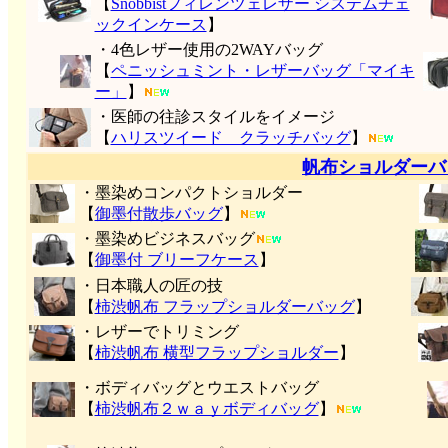
【
Snobbistフィレンツェレザー システムチェ
ックインケース
】
・4色レザー使用の2WAYバッグ
【
ペニッシュミント・レザーバッグ「マイキ
ー」
】
・医師の往診スタイルをイメージ
【
ハリスツイード クラッチバッグ
】
帆布ショルダーバ
・墨染めコンパクトショルダー
【
御墨付
散歩バッグ
】
・墨染めビジネスバッグ
【
御墨付 ブリーフケース
】
・日本職人の匠の技
【
柿渋帆布 フラップショルダーバッグ
】
・レザーでトリミング
【
柿渋帆布 横型フラップショルダー
】
・ボディバッグとウエストバッグ
【
柿渋帆布２ｗａｙボディバッグ
】