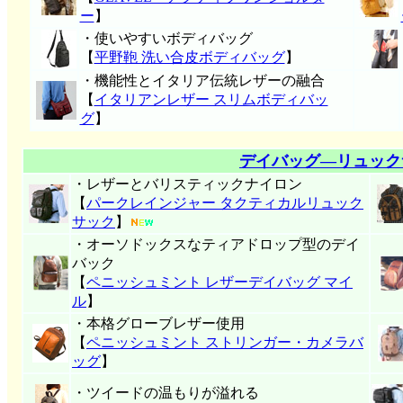
ー
】
・使いやすいボディバッグ
【
平野鞄 洗い合皮ボディバッグ
】
・機能性とイタリア伝統レザーの融合
【
イタリアンレザー スリムボディバッ
グ
】
デイバッグ―リュック
・レザーとバリスティックナイロン
【
パークレインジャー タクティカルリュック
サック
】
・オーソドックスなティアドロップ型のデイ
バック
【
ペニッシュミント レザーデイバッグ マイ
ル
】
・本格グローブレザー使用
【
ペニッシュミント ストリンガー・カメラバ
ッグ
】
・ツイードの温もりが溢れる