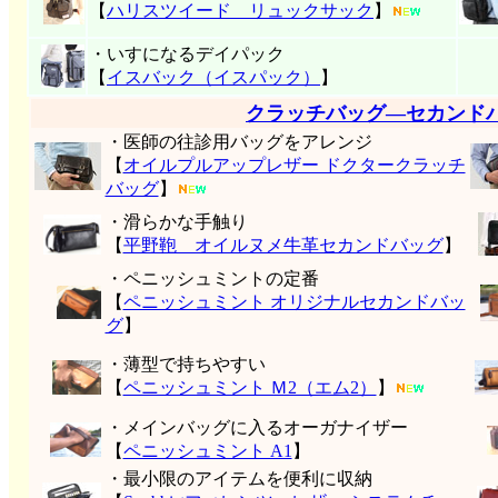
【
ハリスツイード リュックサック
】
・いすになるデイパック
【
イスバック（イスパック）
】
クラッチバッグ―セカンド
・医師の往診用バッグをアレンジ
【
オイルプルアップレザー ドクタークラッチ
バッグ
】
・滑らかな手触り
【
平野鞄 オイルヌメ牛革セカンドバッグ
】
・ペニッシュミントの定番
【
ペニッシュミント オリジナルセカンドバッ
グ
】
・薄型で持ちやすい
【
ペニッシュミント Ｍ2（エム2）
】
・メインバッグに入るオーガナイザー
【
ペニッシュミント A1
】
・最小限のアイテムを便利に収納