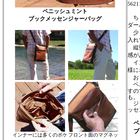
5621
ペニッシュミント
ちょ
ブックメッセンジャーバッグ
ダー
少し
入れ
縦型
感が
イン
様に
おし
ペ
すの
も。
ジッ
ッセ
ペ
ブ
インナーには多くのポケ
フロント面のマグネッ