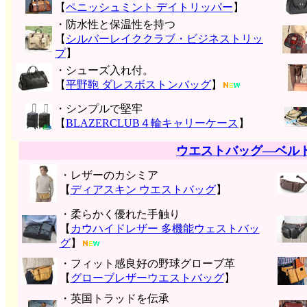
【
ペニッシュミント デイトリッパー
】
・防水性と保温性を持つ
【
シルバーレイククラブ・ビジネストリッ
プ
】
・シューズ入れ付。
【
平野鞄 ダレスボストンバッグ
】
・シンプルで堅牢
【
BLAZERCLUB４輪キャリーケース
】
ウエストバッグ―ベル
・レザーのカシミア
【
ディアスキン ウエストバッグ
】
・柔らかく優れた手触り
【
カウハイドレザー 多機能ウェストバッ
グ
】
・フィット感良好の野球グローブ革
【
グローブレザーウエストバッグ
】
・英国トラッドを伝承