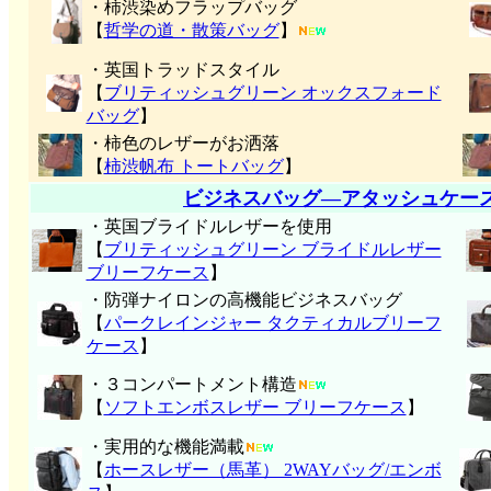
・柿渋染めフラップバッグ
【
哲学の道・散策バッグ
】
・英国トラッドスタイル
【
ブリティッシュグリーン オックスフォード
バッグ
】
・柿色のレザーがお洒落
【
柿渋帆布 トートバッグ
】
ビジネスバッグ―アタッシュケー
・英国ブライドルレザーを使用
【
ブリティッシュグリーン ブライドルレザー
ブリーフケース
】
・防弾ナイロンの高機能ビジネスバッグ
【
パークレインジャー タクティカルブリーフ
ケース
】
・３コンパートメント構造
【
ソフトエンボスレザー ブリーフケース
】
・実用的な機能満載
【
ホースレザー（馬革） 2WAYバッグ/エンボ