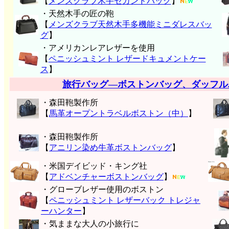
【
メンズクラブ木手セカンドバッグ
】
・天然木手の匠の鞄
【
メンズクラブ天然木手多機能ミニダレスバッ
グ
】
・アメリカンレアレザーを使用
【
ペニッシュミント レザードキュメントケー
ス
】
旅行バッグ―ボストンバッグ、ダッフル
・森田鞄製作所
【
馬革オープントラベルボストン（中）
】
・森田鞄製作所
【
アニリン染め牛革ボストンバッグ
】
・米国デイビッド・キング社
【
アドベンチャーボストンバッグ
】
・グローブレザー使用のボストン
【
ペニッシュミント レザーバック トレジャ
ーハンター
】
・気ままな大人の小旅行に