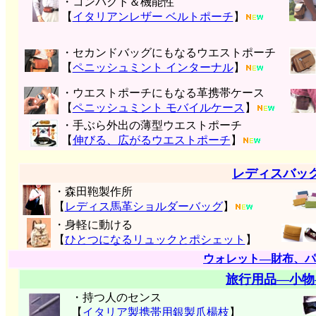
・コンパクト＆機能性
【
イタリアンレザー ベルトポーチ
】
・セカンドバッグにもなるウエストポーチ
【
ペニッシュミント インターナル
】
・ウエストポーチにもなる革携帯ケース
【
ペニッシュミント モバイルケース
】
・手ぶら外出の薄型ウエストポーチ
【
伸びる、広がるウエストポーチ
】
レディスバッ
・森田鞄製作所
【
レディス馬革ショルダーバッグ
】
・身軽に動ける
【
ひとつになるリュックとポシェット
】
ウォレット―財布、パ
旅行用品―小物
・持つ人のセンス
【
イタリア製携帯用銀製爪楊枝
】