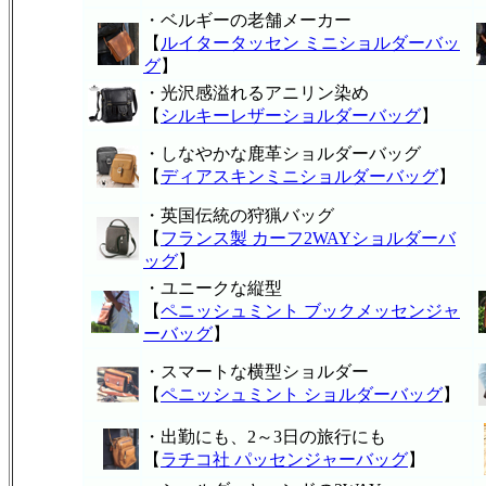
・ベルギーの老舗メーカー
【
ルイタータッセン ミニショルダーバッ
グ
】
・光沢感溢れるアニリン染め
【
シルキーレザーショルダーバッグ
】
・しなやかな鹿革ショルダーバッグ
【
ディアスキンミニショルダーバッグ
】
・英国伝統の狩猟バッグ
【
フランス製 カーフ2WAYショルダーバ
ッグ
】
・ユニークな縦型
【
ペニッシュミント ブックメッセンジャ
ーバッグ
】
・スマートな横型ショルダー
【
ペニッシュミント ショルダーバッグ
】
・出勤にも、2～3日の旅行にも
【
ラチコ社 パッセンジャーバッグ
】