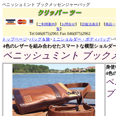
ペニッシュミント ブックメッセンジャーバッグ
【
ご利用案内
】【
お問合せ
】【
訪販法表示
】
【
商品一
覧
】
Tel 046(875)2961 Fax 046(875)2962
トップページ
>
バッグ＆旅
>
ミニショルダー・ボディバッグ
>
4色のレザーを組み合わせたスマートな横型ショルダ
ペニッシュミント ブック
身使
4色
ペ
ブ