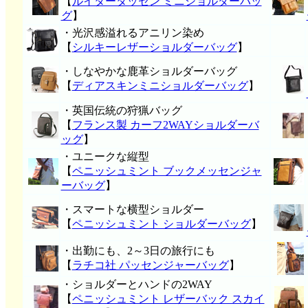
【
ルイタータッセン ミニショルダーバッ
グ
】
・光沢感溢れるアニリン染め
【
シルキーレザーショルダーバッグ
】
・しなやかな鹿革ショルダーバッグ
【
ディアスキンミニショルダーバッグ
】
・英国伝統の狩猟バッグ
【
フランス製 カーフ2WAYショルダーバ
ッグ
】
・ユニークな縦型
【
ペニッシュミント ブックメッセンジャ
ーバッグ
】
・スマートな横型ショルダー
【
ペニッシュミント ショルダーバッグ
】
・出勤にも、2～3日の旅行にも
【
ラチコ社 パッセンジャーバッグ
】
・ショルダーとハンドの2WAY
【
ペニッシュミント レザーバック スカイ