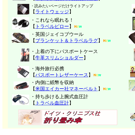
・読みたいページだけライトアップ
【
ライトウェッジ
】
・これなら眠れる！
【
トラベルピロー
】
・英国ジェイコブウール
【
ブランケット＆トラベルラグ
】
・上着の下にパスポートケース
【
牛革スリムショルダー
】
・海外旅行必携
【
パスポートレザーケース
】
・内側に紙幣を収納
【
米国エイカー社マネーベルト
】
・持ち歩ける上腕式血圧計
【
トラベル血圧計
】
クリッパーツー T