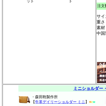
ット
ト
注文
サイ
重さ
素材
中国
ミニショルダー
・森田鞄製作所
【
牛革デイリーショルダー ミニ
】