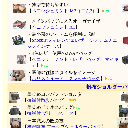
・薄型で持ちやすい
【
ペニッシュミント Ｍ2（エム2）
】
・メインバッグに入るオーガナイザー
【
ペニッシュミント A1
】
・最小限のアイテムを便利に収納
【
Snobbistフィレンツェレザー システムチェ
ックインケース
】
・4色レザー使用の2WAYバッグ
【
ペニッシュミント・レザーバッグ「マイキ
ー」
】
・医師の往診スタイルをイメージ
【
ハリスツイード クラッチバッグ
】
帆布ショルダーバ
・墨染めコンパクトショルダー
【
御墨付
散歩バッグ
】
・墨染めビジネスバッグ
【
御墨付 ブリーフケース
】
・日本職人の匠の技
【
柿渋帆布 フラップショルダーバッグ
】