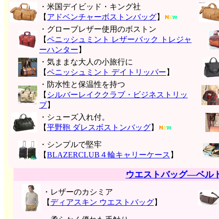
・米国デイビッド・キング社
【
アドベンチャーボストンバッグ
】
・グローブレザー使用のボストン
【
ペニッシュミント レザーバック トレジャ
ーハンター
】
・気ままな大人の小旅行に
【
ペニッシュミント デイトリッパー
】
・防水性と保温性を持つ
【
シルバーレイククラブ・ビジネストリッ
プ
】
・シューズ入れ付。
【
平野鞄 ダレスボストンバッグ
】
・シンプルで堅牢
【
BLAZERCLUB４輪キャリーケース
】
ウエストバッグ―ベル
・レザーのカシミア
【
ディアスキン ウエストバッグ
】