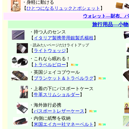
・身軽に動ける
【
ひとつになるリュックとポシェット
】
ウォレット―財布、パ
旅行用品―小物
・持つ人のセンス
【
イタリア製携帯用銀製爪楊枝
】
・読みたいページだけライトアップ
【
ライトウェッジ
】
・これなら眠れる！
【
トラベルピロー
】
・英国ジェイコブウール
【
ブランケット＆トラベルラグ
】
・上着の下にパスポートケース
【
牛革スリムショルダー
】
・海外旅行必携
【
パスポートレザーケース
】
・内側に紙幣を収納
【
米国エイカー社マネーベルト
】