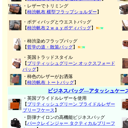
・レザーでトリミング
【
柿渋帆布 横型フラップショルダー
】
・ボディバッグとウエストバッグ
【
柿渋帆布２ｗａｙボディバッグ
】
・柿渋染めフラップバッグ
【
哲学の道・散策バッグ
】
・英国トラッドスタイル
【
ブリティッシュグリーン オックスフォード
バッグ
】
・柿色のレザーがお洒落
【
柿渋帆布 トートバッグ
】
ビジネスバッグ―アタッシュケー
・英国ブライドルレザーを使用
【
ブリティッシュグリーン ブライドルレザー
ブリーフケース
】
・防弾ナイロンの高機能ビジネスバッグ
【
パークレインジャー タクティカルブリーフ