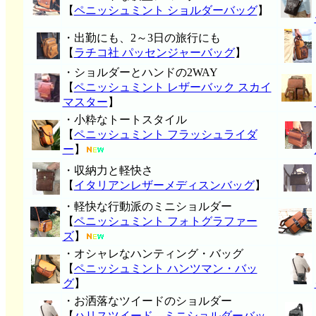
【
ペニッシュミント ショルダーバッグ
】
・出勤にも、2～3日の旅行にも
【
ラチコ社 パッセンジャーバッグ
】
・ショルダーとハンドの2WAY
【
ペニッシュミント レザーバック スカイ
マスター
】
・小粋なトートスタイル
【
ペニッシュミント フラッシュライダ
ー
】
・収納力と軽快さ
【
イタリアンレザーメディスンバッグ
】
・軽快な行動派のミニショルダー
【
ペニッシュミント フォトグラファー
ズ
】
・オシャレなハンティング・バッグ
【
ペニッシュミント ハンツマン・バッ
グ
】
・お洒落なツイードのショルダー
【
ハリスツイード ミニショルダーバッ