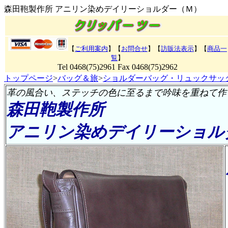
森田鞄製作所 アニリン染めデイリーショルダー（Ｍ）
【
ご利用案内
】【
お問合せ
】【
訪販法表示
】【
商品一
覧
】
Tel 0468(75)2961 Fax 0468(75)2962
トップページ
>
バッグ＆旅
>
ショルダーバッグ・リュックサッ
革の風合い、ステッチの色に至るまで吟味を重ねて作
森田鞄製作所
アニリン染めデイリーショル