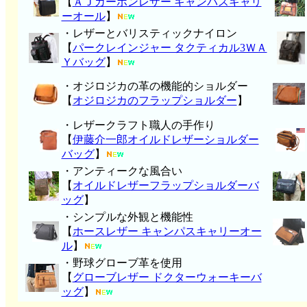
【
ＡＪカーボンレザー キャンパスキャリ
ーオール
】
・レザーとバリスティックナイロン
【
パークレインジャー タクティカル3ＷＡ
Ｙバッグ
】
・オジロジカの革の機能的ショルダー
【
オジロジカのフラップショルダー
】
・レザークラフト職人の手作り
【
伊藤介一郎オイルドレザーショルダー
バッグ
】
・アンティークな風合い
【
オイルドレザーフラップショルダーバ
ッグ
】
・シンプルな外観と機能性
【
ホースレザー キャンパスキャリーオー
ル
】
・野球グローブ革を使用
【
グローブレザー ドクターウォーキーバ
ッグ
】