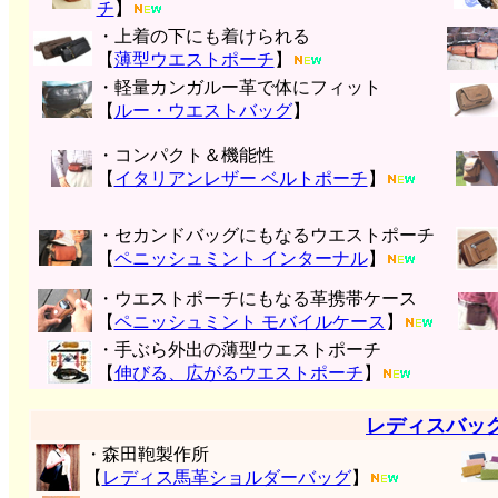
チ
】
・上着の下にも着けられる
【
薄型ウエストポーチ
】
・軽量カンガルー革で体にフィット
【
ルー・ウエストバッグ
】
・コンパクト＆機能性
【
イタリアンレザー ベルトポーチ
】
・セカンドバッグにもなるウエストポーチ
【
ペニッシュミント インターナル
】
・ウエストポーチにもなる革携帯ケース
【
ペニッシュミント モバイルケース
】
・手ぶら外出の薄型ウエストポーチ
【
伸びる、広がるウエストポーチ
】
レディスバッ
・森田鞄製作所
【
レディス馬革ショルダーバッグ
】