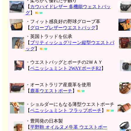
・柔らかく優れた手触り
【
カウハイドレザー 多機能ウェストバッ
グ
】
・フィット感良好の野球グローブ革
【
グローブレザーウエストバッグ
】
・英国トラッドを伝承
【
ブリティッシュグリーン縦型ウエストバ
ッグ
】
・ウエストバッグとポーチの2ＷＡＹ
【
ペニッシュミント 2WAYポーチR2
】
・オーストラリア産鹿革を使用
【
鹿革ウエストポーチ
】
・ショルダーにもなる薄型ウエストポーチ
【
ペニッシュミント フラップポーチ
】
・豊岡発の日本製
【
平野鞄 オイルヌメ牛革 ウエストポー