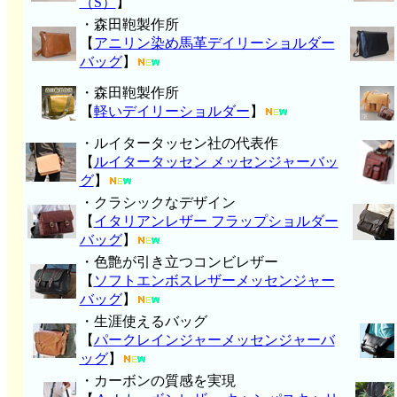
（S）
】
・森田鞄製作所
【
アニリン染め馬革デイリーショルダー
バッグ
】
・森田鞄製作所
【
軽いデイリーショルダー
】
・ルイタータッセン社の代表作
【
ルイタータッセン メッセンジャーバッ
グ
】
・クラシックなデザイン
【
イタリアンレザー フラップショルダー
バッグ
】
・色艶が引き立つコンビレザー
【
ソフトエンボスレザーメッセンジャー
バッグ
】
・生涯使えるバッグ
【
パークレインジャーメッセンジャーバ
ッグ
】
・カーボンの質感を実現