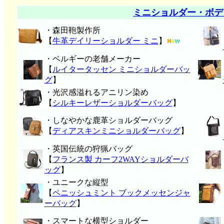
ミニショルダー・ボデ
・森田鞄製作所
【
牛革デイリーショルダー ミニ
】
・ベルギーの老舗メーカー
【
ルイタータッセン ミニショルダーバッ
グ
】
・光沢感溢れるアニリン染め
【
シルキーレザーショルダーバッグ
】
・しなやかな鹿革ショルダーバッグ
【
ディアスキンミニショルダーバッグ
】
・英国伝統の狩猟バッグ
【
フランス製 カーフ2WAYショルダーバ
ッグ
】
・ユニークな縦型
【
ペニッシュミント ブックメッセンジャ
ーバッグ
】
・スマートな横型ショルダー