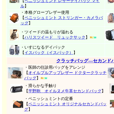
【
ペニッシュミント レザーデイバッグ マイ
ル
】
・本格グローブレザー使用
【
ペニッシュミント ストリンガー・カメラバ
ッグ
】
・ツイードの温もりが溢れる
【
ハリスツイード リュックサック
】
・いすになるデイパック
【
イスバック（イスパック）
】
クラッチバッグ―セカンド
・医師の往診用バッグをアレンジ
【
オイルプルアップレザー ドクタークラッチ
バッグ
】
・滑らかな手触り
【
平野鞄 オイルヌメ牛革セカンドバッグ
】
・ペニッシュミントの定番
【
ペニッシュミント オリジナルセカンドバッ
グ
】