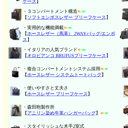
ケース
】
・３コンパートメント構造
【
ソフトエンボスレザー ブリーフケース
】
・実用的な機能満載
【
ホースレザー（馬革） 2WAYバッグ/エンボ
ス
】
・イタリアの人気ブランド
【
オロビアンコ BRUFUSブリーフケース
】
・複合コンパートメントシステム採用
【
ホースレザー システムトートバッグ
】
・使いやすさと丈夫さ
【
ホースレザー ブリーフケース
】
・森田鞄製作所
【
アニリン染め牛革ハンガーバッグ
】
・スタイリッシュな木手2室式