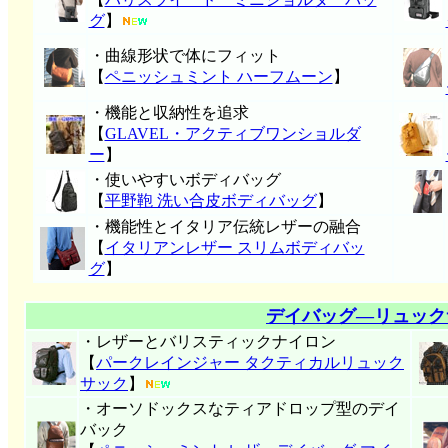
グ
】
・曲線形状で体にフィット
【
ペニッシュミント ハーフムーン
】
・機能と収納性を追求
【
GLAVEL・アクティブワンショルダ
ー
】
・使いやすいボディバッグ
【
平野鞄 洗い合皮ボディバッグ
】
・機能性とイタリア伝統レザーの融合
【
イタリアンレザー スリムボディバッ
グ
】
デイバッグ―リュック
・レザーとバリスティックナイロン
【
パークレインジャー タクティカルリュック
サック
】
・オーソドックスなティアドロップ型のデイ
バック