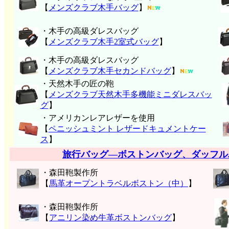
【
メンズクラブ木手バッグ
】
・木手の高級ダレスバッグ
【
メンズクラブ木手2室式バッグ
】
・木手の高級ダレスバッグ
【
メンズクラブ木手セカンドバッグ
】
・天然木手の匠の鞄
【
メンズクラブ天然木手多機能ミニダレスバッ
グ
】
・アメリカンレアレザーを使用
【
ペニッシュミント レザードキュメントケー
ス
】
旅行バッグ―ボストンバッグ、ダッフル
・森田鞄製作所
【
馬革オープントラベルボストン（中）
】
・森田鞄製作所
【
アニリン染め牛革ボストンバッグ
】