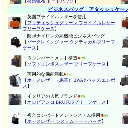
【
柿渋帆布 トートバッグ
】
ビジネスバッグ―アタッシュケー
・英国ブライドルレザーを使用
【
ブリティッシュグリーン ブライドルレザー
ブリーフケース
】
・防弾ナイロンの高機能ビジネスバッグ
【
パークレインジャー タクティカルブリーフ
ケース
】
・３コンパートメント構造
【
ソフトエンボスレザー ブリーフケース
】
・実用的な機能満載
【
ホースレザー（馬革） 2WAYバッグ/エンボ
ス
】
・イタリアの人気ブランド
【
オロビアンコ BRUFUSブリーフケース
】
・複合コンパートメントシステム採用
【
ホースレザー システムトートバッグ
】