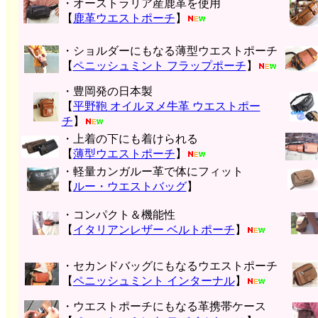
・オーストラリア産鹿革を使用
【
鹿革ウエストポーチ
】
・ショルダーにもなる薄型ウエストポーチ
【
ペニッシュミント フラップポーチ
】
・豊岡発の日本製
【
平野鞄 オイルヌメ牛革 ウエストポー
チ
】
・上着の下にも着けられる
【
薄型ウエストポーチ
】
・軽量カンガルー革で体にフィット
【
ルー・ウエストバッグ
】
・コンパクト＆機能性
【
イタリアンレザー ベルトポーチ
】
・セカンドバッグにもなるウエストポーチ
【
ペニッシュミント インターナル
】
・ウエストポーチにもなる革携帯ケース