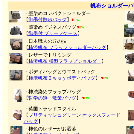
帆布ショルダーバ
・墨染めコンパクトショルダー
【
御墨付
散歩バッグ
】
・墨染めビジネスバッグ
【
御墨付 ブリーフケース
】
・日本職人の匠の技
【
柿渋帆布 フラップショルダーバッグ
】
・レザーでトリミング
【
柿渋帆布 横型フラップショルダー
】
・ボディバッグとウエストバッグ
【
柿渋帆布２ｗａｙボディバッグ
】
・柿渋染めフラップバッグ
【
哲学の道・散策バッグ
】
・英国トラッドスタイル
【
ブリティッシュグリーン オックスフォード
バッグ
】
・柿色のレザーがお洒落