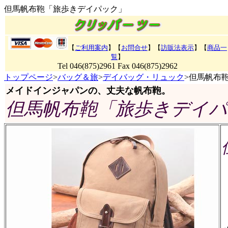
但馬帆布鞄「旅歩きデイパック」
【
ご利用案内
】【
お問合せ
】【
訪販法表示
】
【
商品一
覧
】
Tel 046(875)2961 Fax 046(875)2962
トップページ
>
バッグ＆旅
>
デイバッグ・リュック
>但馬帆布
メイドインジャパンの、丈夫な帆布鞄。
但馬帆布鞄「旅歩きデイパ