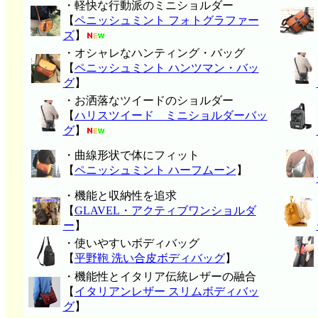
・軽快な行動派のミニショルダー
【
ペニッシュミント フォトグラファー
ズ
】
・オシャレなハンティング・バッグ
【
ペニッシュミント ハンツマン・バッ
グ
】
・お洒落なツイードのショルダー
【
ハリスツイード ミニショルダーバッ
グ
】
・曲線形状で体にフィット
【
ペニッシュミント ハーフムーン
】
・機能と収納性を追求
【
GLAVEL・アクティブワンショルダ
ー
】
・使いやすいボディバッグ
【
平野鞄 洗い合皮ボディバッグ
】
・機能性とイタリア伝統レザーの融合
【
イタリアンレザー スリムボディバッ
グ
】