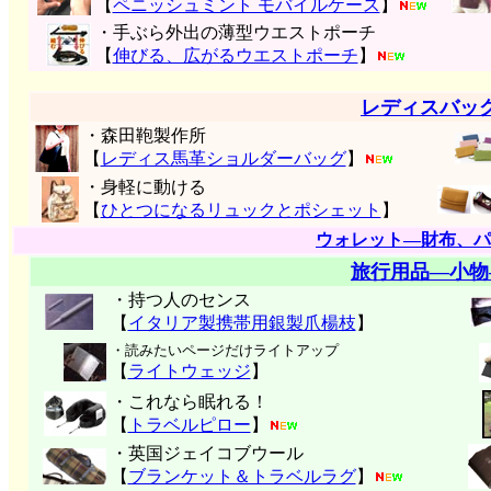
【
ペニッシュミント モバイルケース
】
・手ぶら外出の薄型ウエストポーチ
【
伸びる、広がるウエストポーチ
】
レディスバッ
・森田鞄製作所
【
レディス馬革ショルダーバッグ
】
・身軽に動ける
【
ひとつになるリュックとポシェット
】
ウォレット―財布、パ
旅行用品―小物
・持つ人のセンス
【
イタリア製携帯用銀製爪楊枝
】
・読みたいページだけライトアップ
【
ライトウェッジ
】
・これなら眠れる！
【
トラベルピロー
】
・英国ジェイコブウール
【
ブランケット＆トラベルラグ
】