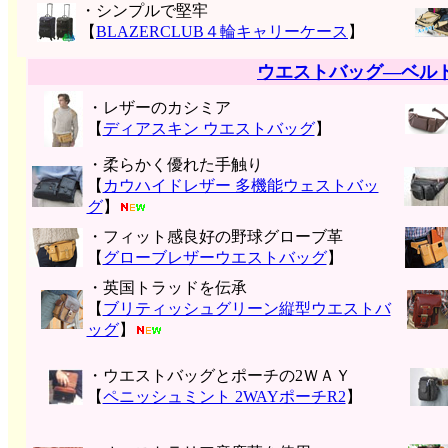
・シンプルで堅牢
【
BLAZERCLUB４輪キャリーケース
】
ウエストバッグ―ベル
・レザーのカシミア
【
ディアスキン ウエストバッグ
】
・柔らかく優れた手触り
【
カウハイドレザー 多機能ウェストバッ
グ
】
・フィット感良好の野球グローブ革
【
グローブレザーウエストバッグ
】
・英国トラッドを伝承
【
ブリティッシュグリーン縦型ウエストバ
ッグ
】
・ウエストバッグとポーチの2ＷＡＹ
【
ペニッシュミント 2WAYポーチR2
】