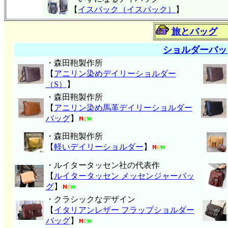
【
イスバック（イスパック）
】
旅とバッグ
ショルダーバッ
・森田鞄製作所
【
アニリン染めデイリーショルダー
（S）
】
・森田鞄製作所
【
アニリン染め馬革デイリーショルダー
バッグ
】
・森田鞄製作所
【
軽いデイリーショルダー
】
・ルイタータッセン社の代表作
【
ルイタータッセン メッセンジャーバッ
グ
】
・クラシックなデザイン
【
イタリアンレザー フラップショルダー
バッグ
】