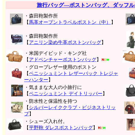
旅行バッグ―ボストンバッグ、ダッフル
・森田鞄製作所
【
馬革オープントラベルボストン（中）
】
・森田鞄製作所
【
アニリン染め牛革ボストンバッグ
】
・米国デイビッド・キング社
【
アドベンチャーボストンバッグ
】
・グローブレザー使用のボストン
【
ペニッシュミント レザーバック トレジャ
ーハンター
】
・気ままな大人の小旅行に
【
ペニッシュミント デイトリッパー
】
・防水性と保温性を持つ
【
シルバーレイククラブ・ビジネストリッ
プ
】
・シューズ入れ付。
【
平野鞄 ダレスボストンバッグ
】