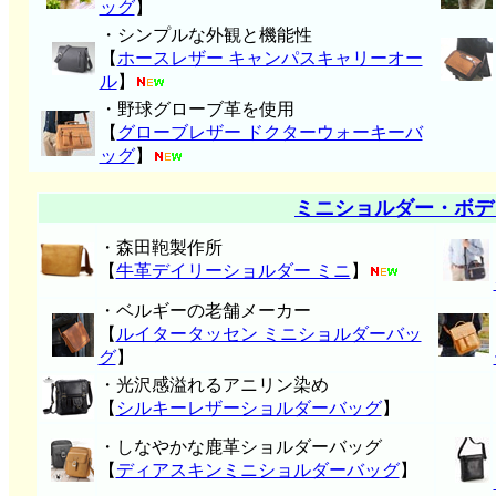
ッグ
】
・シンプルな外観と機能性
【
ホースレザー キャンパスキャリーオー
ル
】
・野球グローブ革を使用
【
グローブレザー ドクターウォーキーバ
ッグ
】
ミニショルダー・ボデ
・森田鞄製作所
【
牛革デイリーショルダー ミニ
】
・ベルギーの老舗メーカー
【
ルイタータッセン ミニショルダーバッ
グ
】
・光沢感溢れるアニリン染め
【
シルキーレザーショルダーバッグ
】
・しなやかな鹿革ショルダーバッグ
【
ディアスキンミニショルダーバッグ
】