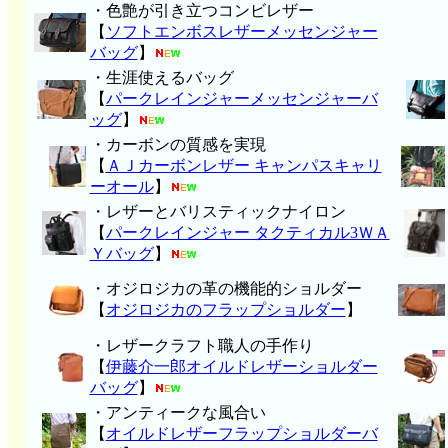
・色艶が引き立つコンビレザー
【
ソフトエンボスレザーメッセンジャー
バッグ
】
・生涯使えるバッグ
【
パークレインジャーメッセンジャーバ
ッグ
】
・カーボンの質感を実現
【
ＡＪカーボンレザー キャンパスキャリ
ーオール
】
・レザーとバリスティックナイロン
【
パークレインジャー タクティカル3ＷＡ
Ｙバッグ
】
・オジロジカの革の機能的ショルダー
【
オジロジカのフラップショルダー
】
・レザークラフト職人の手作り
【
伊藤介一郎オイルドレザーショルダー
バッグ
】
・アンティークな風合い
【
オイルドレザーフラップショルダーバ