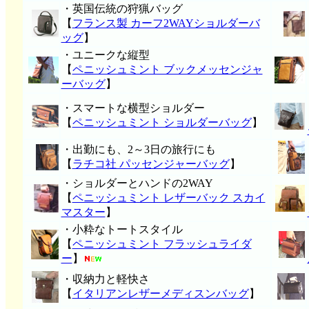
・英国伝統の狩猟バッグ
【
フランス製 カーフ2WAYショルダーバ
ッグ
】
・ユニークな縦型
【
ペニッシュミント ブックメッセンジャ
ーバッグ
】
・スマートな横型ショルダー
【
ペニッシュミント ショルダーバッグ
】
・出勤にも、2～3日の旅行にも
【
ラチコ社 パッセンジャーバッグ
】
・ショルダーとハンドの2WAY
【
ペニッシュミント レザーバック スカイ
マスター
】
・小粋なトートスタイル
【
ペニッシュミント フラッシュライダ
ー
】
・収納力と軽快さ
【
イタリアンレザーメディスンバッグ
】