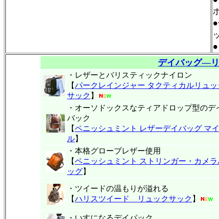
デイバッグ―
・レザーとバリスティックナイロン
【
パークレインジャー タクティカルリュッ
サック
】
・オーソドックスなティアドロップ型のデ
バック
【
ペニッシュミント レザーデイバッグ マ
ル
】
・本格グローブレザー使用
【
ペニッシュミント ストリンガー・カメラ
ッグ
】
・ツイードの温もりが溢れる
【
ハリスツイード リュックサック
】
・いすになるデイパック