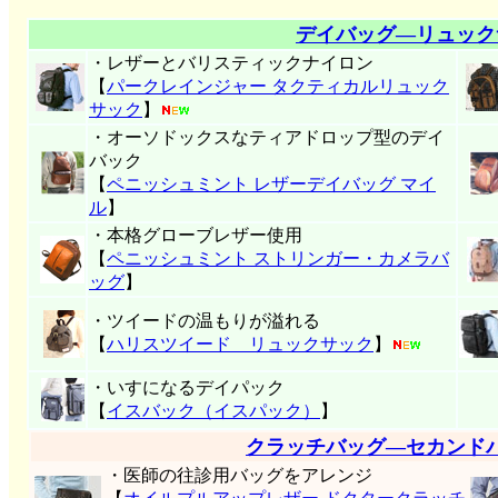
デイバッグ―リュック
・レザーとバリスティックナイロン
【
パークレインジャー タクティカルリュック
サック
】
・オーソドックスなティアドロップ型のデイ
バック
【
ペニッシュミント レザーデイバッグ マイ
ル
】
・本格グローブレザー使用
【
ペニッシュミント ストリンガー・カメラバ
ッグ
】
・ツイードの温もりが溢れる
【
ハリスツイード リュックサック
】
・いすになるデイパック
【
イスバック（イスパック）
】
クラッチバッグ―セカンド
・医師の往診用バッグをアレンジ