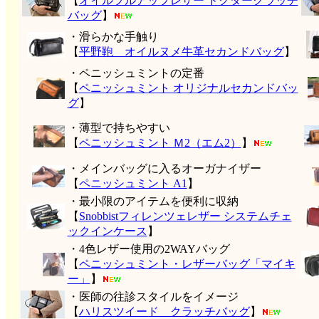
【
オイルプルアップレザー ドクタークラッチ
バッグ
】
・滑らかな手触り
【
平野鞄 オイルヌメ牛革セカンドバッグ
】
・ペニッシュミントの定番
【
ペニッシュミント オリジナルセカンドバッ
グ
】
・薄型で持ちやすい
【
ペニッシュミント Ｍ2（エム2）
】
・メインバッグに入るオーガナイザー
【
ペニッシュミント A1
】
・最小限のアイテムを便利に収納
【
Snobbistフィレンツェレザー システムチェ
ックインケース
】
・4色レザー使用の2WAYバッグ
【
ペニッシュミント・レザーバッグ「マイキ
ー」
】
・医師の往診スタイルをイメージ
【
ハリスツイード クラッチバッグ
】