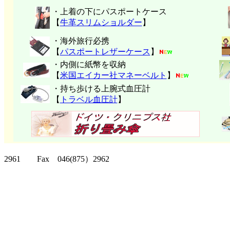
・上着の下にパスポートケース
【
牛革スリムショルダー
】
・海外旅行必携
【
パスポートレザーケース
】
・内側に紙幣を収納
【
米国エイカー社マネーベルト
】
・持ち歩ける上腕式血圧計
【
トラベル血圧計
】
クリッパーツー T
2961 Fax 046(875）2962