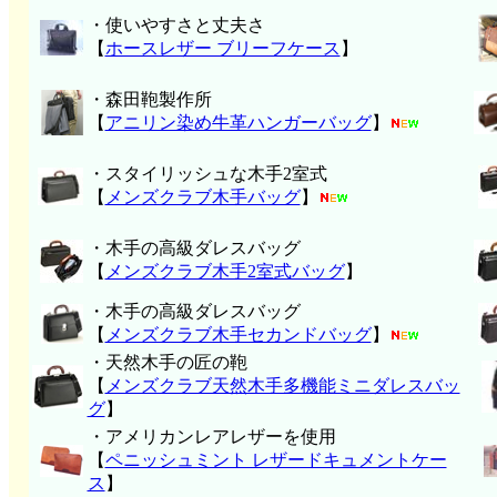
・使いやすさと丈夫さ
【
ホースレザー ブリーフケース
】
・森田鞄製作所
【
アニリン染め牛革ハンガーバッグ
】
・スタイリッシュな木手2室式
【
メンズクラブ木手バッグ
】
・木手の高級ダレスバッグ
【
メンズクラブ木手2室式バッグ
】
・木手の高級ダレスバッグ
【
メンズクラブ木手セカンドバッグ
】
・天然木手の匠の鞄
【
メンズクラブ天然木手多機能ミニダレスバッ
グ
】
・アメリカンレアレザーを使用
【
ペニッシュミント レザードキュメントケー
ス
】