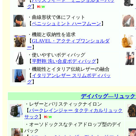
【
ハリスツイード ミニショルダーバッ
グ
】
・曲線形状で体にフィット
【
ペニッシュミント ハーフムーン
】
・機能と収納性を追求
【
GLAVEL・アクティブワンショルダ
ー
】
・使いやすいボディバッグ
【
平野鞄 洗い合皮ボディバッグ
】
・機能性とイタリア伝統レザーの融合
【
イタリアンレザー スリムボディバッ
グ
】
デイバッグ―リュック
・レザーとバリスティックナイロン
【
パークレインジャー タクティカルリュック
サック
】
・オーソドックスなティアドロップ型のデイ
バック