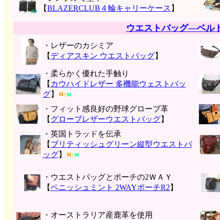
【
BLAZERCLUB４輪キャリーケース
】
ウエストバッグ―ベル
・レザーのカシミア
【
ディアスキン ウエストバッグ
】
・柔らかく優れた手触り
【
カウハイドレザー 多機能ウェストバッ
グ
】
・フィット感良好の野球グローブ革
【
グローブレザーウエストバッグ
】
・英国トラッドを伝承
【
ブリティッシュグリーン縦型ウエストバ
ッグ
】
・ウエストバッグとポーチの2ＷＡＹ
【
ペニッシュミント 2WAYポーチR2
】
・オーストラリア産鹿革を使用