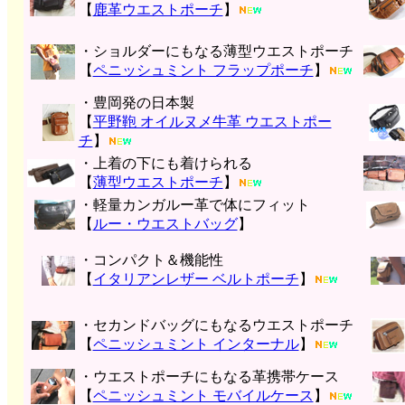
【
鹿革ウエストポーチ
】
・ショルダーにもなる薄型ウエストポーチ
【
ペニッシュミント フラップポーチ
】
・豊岡発の日本製
【
平野鞄 オイルヌメ牛革 ウエストポー
チ
】
・上着の下にも着けられる
【
薄型ウエストポーチ
】
・軽量カンガルー革で体にフィット
【
ルー・ウエストバッグ
】
・コンパクト＆機能性
【
イタリアンレザー ベルトポーチ
】
・セカンドバッグにもなるウエストポーチ
【
ペニッシュミント インターナル
】
・ウエストポーチにもなる革携帯ケース
【
ペニッシュミント モバイルケース
】