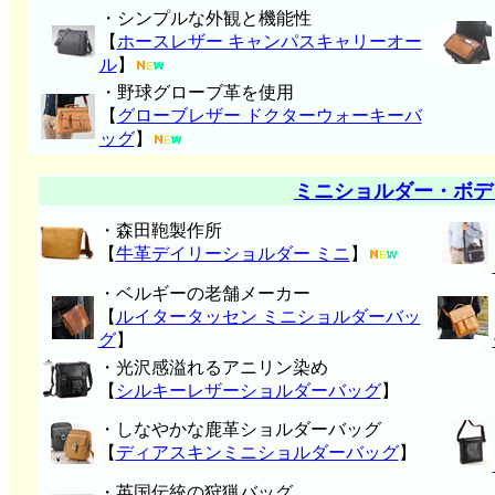
・シンプルな外観と機能性
【
ホースレザー キャンパスキャリーオー
ル
】
・野球グローブ革を使用
【
グローブレザー ドクターウォーキーバ
ッグ
】
ミニショルダー・ボデ
・森田鞄製作所
【
牛革デイリーショルダー ミニ
】
・ベルギーの老舗メーカー
【
ルイタータッセン ミニショルダーバッ
グ
】
・光沢感溢れるアニリン染め
【
シルキーレザーショルダーバッグ
】
・しなやかな鹿革ショルダーバッグ
【
ディアスキンミニショルダーバッグ
】
・英国伝統の狩猟バッグ