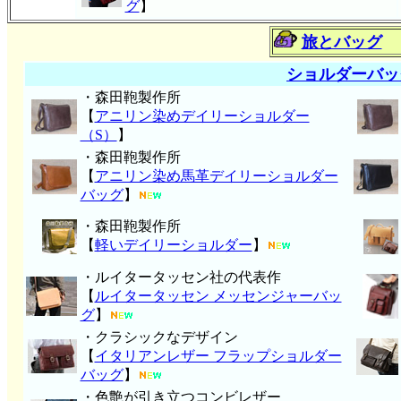
グ
】
旅とバッグ
ショルダーバッ
・森田鞄製作所
【
アニリン染めデイリーショルダー
（S）
】
・森田鞄製作所
【
アニリン染め馬革デイリーショルダー
バッグ
】
・森田鞄製作所
【
軽いデイリーショルダー
】
・ルイタータッセン社の代表作
【
ルイタータッセン メッセンジャーバッ
グ
】
・クラシックなデザイン
【
イタリアンレザー フラップショルダー
バッグ
】
・色艶が引き立つコンビレザー