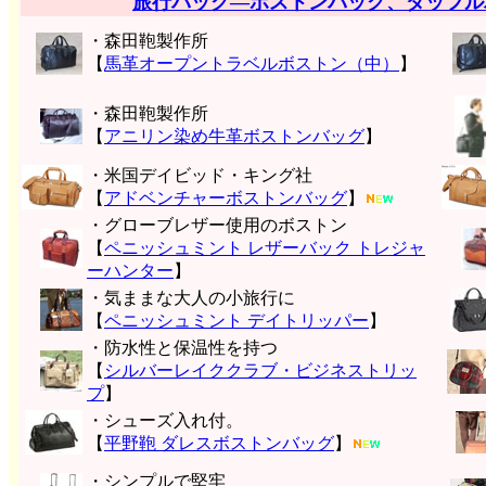
旅行バッグ―ボストンバッグ、ダッフル
・森田鞄製作所
【
馬革オープントラベルボストン（中）
】
・森田鞄製作所
【
アニリン染め牛革ボストンバッグ
】
・米国デイビッド・キング社
【
アドベンチャーボストンバッグ
】
・グローブレザー使用のボストン
【
ペニッシュミント レザーバック トレジャ
ーハンター
】
・気ままな大人の小旅行に
【
ペニッシュミント デイトリッパー
】
・防水性と保温性を持つ
【
シルバーレイククラブ・ビジネストリッ
プ
】
・シューズ入れ付。
【
平野鞄 ダレスボストンバッグ
】
・シンプルで堅牢