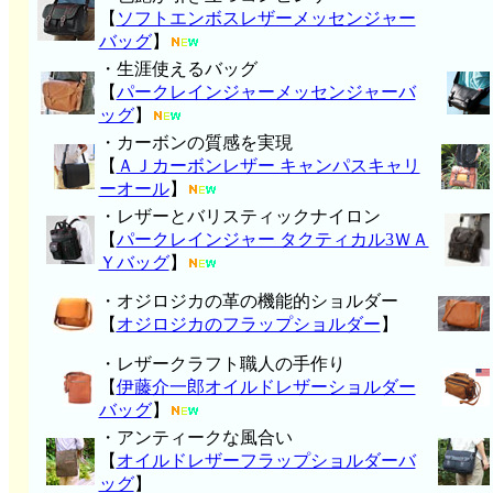
【
ソフトエンボスレザーメッセンジャー
バッグ
】
・生涯使えるバッグ
【
パークレインジャーメッセンジャーバ
ッグ
】
・カーボンの質感を実現
【
ＡＪカーボンレザー キャンパスキャリ
ーオール
】
・レザーとバリスティックナイロン
【
パークレインジャー タクティカル3ＷＡ
Ｙバッグ
】
・オジロジカの革の機能的ショルダー
【
オジロジカのフラップショルダー
】
・レザークラフト職人の手作り
【
伊藤介一郎オイルドレザーショルダー
バッグ
】
・アンティークな風合い
【
オイルドレザーフラップショルダーバ
ッグ
】