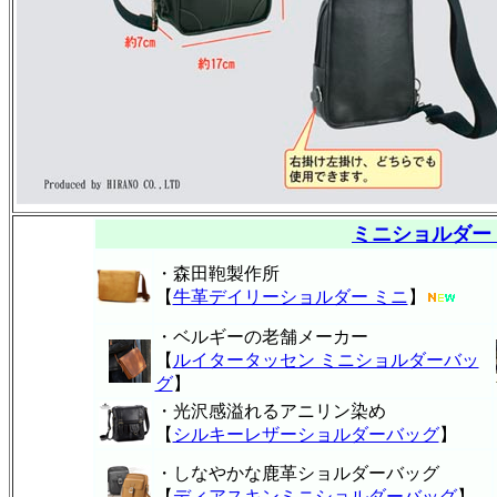
ミニショルダー
・森田鞄製作所
【
牛革デイリーショルダー ミニ
】
・ベルギーの老舗メーカー
【
ルイタータッセン ミニショルダーバッ
グ
】
・光沢感溢れるアニリン染め
【
シルキーレザーショルダーバッグ
】
・しなやかな鹿革ショルダーバッグ
【
ディアスキンミニショルダーバッグ
】