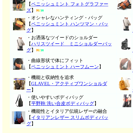
【
ペニッシュミント フォトグラファー
ズ
】
・オシャレなハンティング・バッグ
【
ペニッシュミント ハンツマン・バッ
グ
】
・お洒落なツイードのショルダー
【
ハリスツイード ミニショルダーバッ
グ
】
・曲線形状で体にフィット
【
ペニッシュミント ハーフムーン
】
・機能と収納性を追求
【
GLAVEL・アクティブワンショルダ
ー
】
・使いやすいボディバッグ
【
平野鞄 洗い合皮ボディバッグ
】
・機能性とイタリア伝統レザーの融合
【
イタリアンレザー スリムボディバッ
グ
】