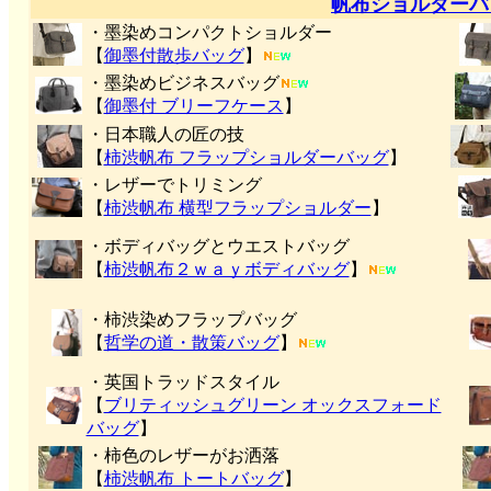
帆布ショルダーバ
・墨染めコンパクトショルダー
【
御墨付
散歩バッグ
】
・墨染めビジネスバッグ
【
御墨付 ブリーフケース
】
・日本職人の匠の技
【
柿渋帆布 フラップショルダーバッグ
】
・レザーでトリミング
【
柿渋帆布 横型フラップショルダー
】
・ボディバッグとウエストバッグ
【
柿渋帆布２ｗａｙボディバッグ
】
・柿渋染めフラップバッグ
【
哲学の道・散策バッグ
】
・英国トラッドスタイル
【
ブリティッシュグリーン オックスフォード
バッグ
】
・柿色のレザーがお洒落
【
柿渋帆布 トートバッグ
】