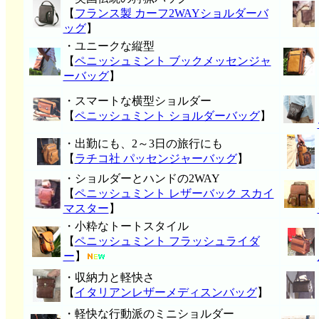
【
フランス製 カーフ2WAYショルダーバ
ッグ
】
・ユニークな縦型
【
ペニッシュミント ブックメッセンジャ
ーバッグ
】
・スマートな横型ショルダー
【
ペニッシュミント ショルダーバッグ
】
・出勤にも、2～3日の旅行にも
【
ラチコ社 パッセンジャーバッグ
】
・ショルダーとハンドの2WAY
【
ペニッシュミント レザーバック スカイ
マスター
】
・小粋なトートスタイル
【
ペニッシュミント フラッシュライダ
ー
】
・収納力と軽快さ
【
イタリアンレザーメディスンバッグ
】
・軽快な行動派のミニショルダー