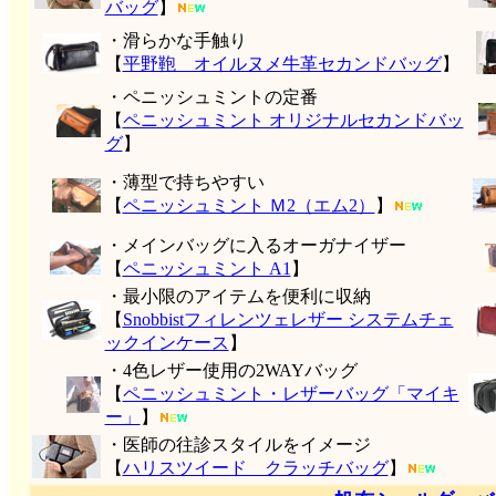
バッグ
】
・滑らかな手触り
【
平野鞄 オイルヌメ牛革セカンドバッグ
】
・ペニッシュミントの定番
【
ペニッシュミント オリジナルセカンドバッ
グ
】
・薄型で持ちやすい
【
ペニッシュミント Ｍ2（エム2）
】
・メインバッグに入るオーガナイザー
【
ペニッシュミント A1
】
・最小限のアイテムを便利に収納
【
Snobbistフィレンツェレザー システムチェ
ックインケース
】
・4色レザー使用の2WAYバッグ
【
ペニッシュミント・レザーバッグ「マイキ
ー」
】
・医師の往診スタイルをイメージ
【
ハリスツイード クラッチバッグ
】