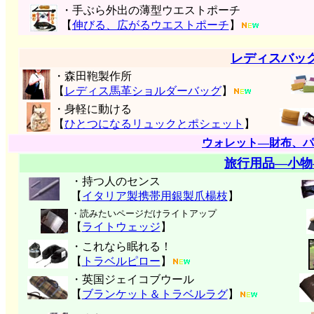
・手ぶら外出の薄型ウエストポーチ
【
伸びる、広がるウエストポーチ
】
レディスバッ
・森田鞄製作所
【
レディス馬革ショルダーバッグ
】
・身軽に動ける
【
ひとつになるリュックとポシェット
】
ウォレット―財布、パ
旅行用品―小物
・持つ人のセンス
【
イタリア製携帯用銀製爪楊枝
】
・読みたいページだけライトアップ
【
ライトウェッジ
】
・これなら眠れる！
【
トラベルピロー
】
・英国ジェイコブウール
【
ブランケット＆トラベルラグ
】