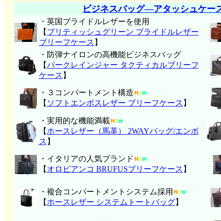
ビジネスバッグ―アタッシュケー
・英国ブライドルレザーを使用
【
ブリティッシュグリーン ブライドルレザー
ブリーフケース
】
・防弾ナイロンの高機能ビジネスバッグ
【
パークレインジャー タクティカルブリーフ
ケース
】
・３コンパートメント構造
【
ソフトエンボスレザー ブリーフケース
】
・実用的な機能満載
【
ホースレザー（馬革） 2WAYバッグ/エンボ
ス
】
・イタリアの人気ブランド
【
オロビアンコ BRUFUSブリーフケース
】
・複合コンパートメントシステム採用
【
ホースレザー システムトートバッグ
】