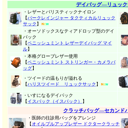
デイバッグ―リュック
・レザーとバリスティックナイロン
【
パークレインジャー タクティカルリュック
サック
】
・オーソドックスなティアドロップ型のデイ
バック
【
ペニッシュミント レザーデイバッグ マイ
ル
】
・本格グローブレザー使用
【
ペニッシュミント ストリンガー・カメラバ
ッグ
】
・ツイードの温もりが溢れる
【
ハリスツイード リュックサック
】
・いすになるデイパック
【
イスバック（イスパック）
】
クラッチバッグ―セカンド
・医師の往診用バッグをアレンジ
【
オイルプルアップレザー ドクタークラッチ