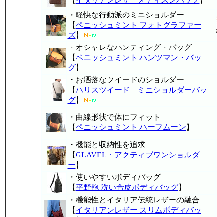
【
イタリアンレザーメディスンバッグ
】
・軽快な行動派のミニショルダー
【
ペニッシュミント フォトグラファー
ズ
】
・オシャレなハンティング・バッグ
【
ペニッシュミント ハンツマン・バッ
グ
】
・お洒落なツイードのショルダー
【
ハリスツイード ミニショルダーバッ
グ
】
・曲線形状で体にフィット
【
ペニッシュミント ハーフムーン
】
・機能と収納性を追求
【
GLAVEL・アクティブワンショルダ
ー
】
・使いやすいボディバッグ
【
平野鞄 洗い合皮ボディバッグ
】
・機能性とイタリア伝統レザーの融合
【
イタリアンレザー スリムボディバッ