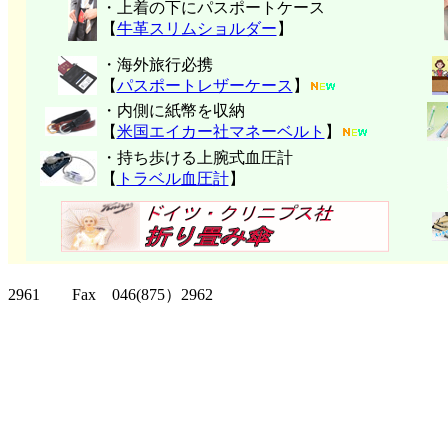
・上着の下にパスポートケース
【
牛革スリムショルダー
】
・海外旅行必携
【
パスポートレザーケース
】
・内側に紙幣を収納
【
米国エイカー社マネーベルト
】
・持ち歩ける上腕式血圧計
【
トラベル血圧計
】
クリッパーツー T
2961 Fax 046(875）2962