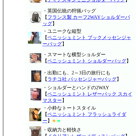
・英国伝統の狩猟バッグ
【
フランス製 カーフ2WAYショルダーバ
ッグ
】
・ユニークな縦型
【
ペニッシュミント ブックメッセンジャ
ーバッグ
】
・スマートな横型ショルダー
【
ペニッシュミント ショルダーバッグ
】
・出勤にも、2～3日の旅行にも
【
ラチコ社 パッセンジャーバッグ
】
・ショルダーとハンドの2WAY
【
ペニッシュミント レザーバック スカイ
マスター
】
・小粋なトートスタイル
【
ペニッシュミント フラッシュライダ
ー
】
・収納力と軽快さ