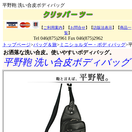
平野鞄 洗い合皮ボディバッグ
【
ご利用案内
】【
お問合せ
】【
訪販法表示
】
【
商品一
覧
】
Tel 046(875)2961 Fax 046(875)2962
トップページ
>
バッグ＆旅
>
ミニショルダー・ボディバッグ
>
お洒落な洗い合皮。使いやすいボディバッグ
。
平野鞄 洗い合皮ボディバッグ