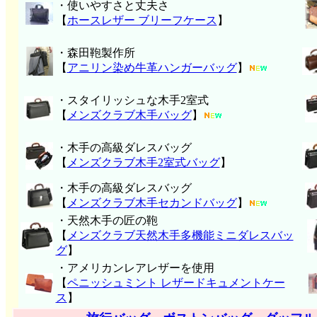
・使いやすさと丈夫さ
【
ホースレザー ブリーフケース
】
・森田鞄製作所
【
アニリン染め牛革ハンガーバッグ
】
・スタイリッシュな木手2室式
【
メンズクラブ木手バッグ
】
・木手の高級ダレスバッグ
【
メンズクラブ木手2室式バッグ
】
・木手の高級ダレスバッグ
【
メンズクラブ木手セカンドバッグ
】
・天然木手の匠の鞄
【
メンズクラブ天然木手多機能ミニダレスバッ
グ
】
・アメリカンレアレザーを使用
【
ペニッシュミント レザードキュメントケー
ス
】