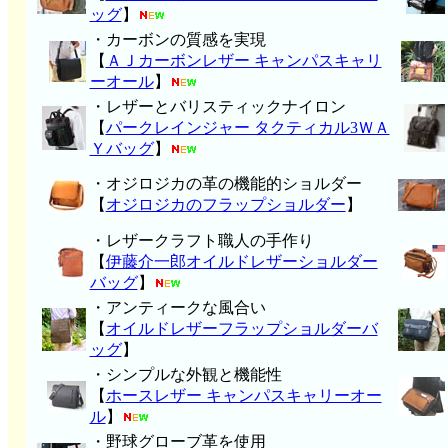
ッグ
】
・カーボンの質感を実現
【
ＡＪカーボンレザー キャンパスキャリ
ーオール
】
・レザーとバリスティックナイロン
【
パークレインジャー タクティカル3ＷＡ
Ｙバッグ
】
・オジロジカの革の機能的ショルダー
【
オジロジカのフラップショルダー
】
・レザークラフト職人の手作り
【
伊藤介一郎オイルドレザーショルダー
バッグ
】
・アンティークな風合い
【
オイルドレザーフラップショルダーバ
ッグ
】
・シンプルな外観と機能性
【
ホースレザー キャンパスキャリーオー
ル
】
・野球グローブ革を使用