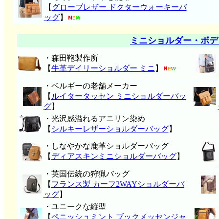
【
グローブレザー ドクターウォーキーバ
ッグ
】
ミニショルダー・ボデ
・森田鞄製作所
【
牛革デイリーショルダー ミニ
】
・ベルギーの老舗メーカー
【
ルイタータッセン ミニショルダーバッ
グ
】
・光沢感溢れるアニリン染め
【
シルキーレザーショルダーバッグ
】
・しなやかな鹿革ショルダーバッグ
【
ディアスキンミニショルダーバッグ
】
・英国伝統の狩猟バッグ
【
フランス製 カーフ2WAYショルダーバ
ッグ
】
・ユニークな縦型
【
ペニッシュミント ブックメッセンジャ