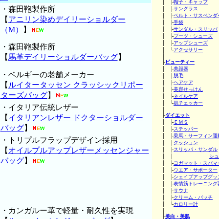
│ ├
帽子・キャップ
・森田鞄製作所
│ ├
サングラス
│ ├
ベルト・サスペンダ
【
アニリン染めデイリーショルダー
│ ├
手袋
（M）
】
│ ├
サンダル・スリッパ
│ ├
ブーツ・シューズ
│ ├
アップシューズ
・森田鞄製作所
│ └
アクセサリー
【
馬革デイリーショルダーバッグ
】
│
├
ビューティー
│ ├
美顔器
・ベルギーの老舗メーカー
│ ├
脱毛
│ ├
ヘアケア
【
ルイタータッセン クラッシックリポー
│ ├
美容せっけん
ターズバッグ
】
│ ├
ネイルケア
│ └
肌チェッカー
・イタリア伝統レザー
│
├
ダイエット
【
イタリアンレザー ドクターショルダー
│ ├
ＥＭＳ
バッグ
】
│ ├
ステッパー
│ ├
乗馬・サーフィン運
・トリプルフラップデザイン採用
│ ├
クッション
【
オイルプルアップレザーメッセンジャー
│ ├
スリッパ・サンダル
│ │
シュ
バッグ
】
│ ├
ヨガマット・スパマ
│ ├
ウエア・サポーター
│ ├
シェイプアップグッ
│ ├
表情筋トレーニング
│ ├
サウナ
│ ├
クリーム・パッチ
│ └
カロリー計
・カンガルー革で軽量・耐久性を実現
│
├
美白・美肌