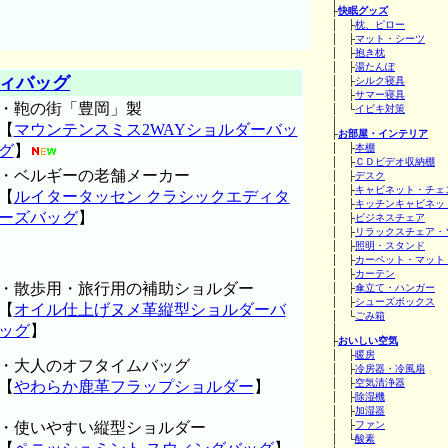
├
快眠グッズ
│ ├
枕、ピロー
│ ├
マット・シーツ
│ ├
抱き枕
│ ├
湯たんぽ
ィバッグ
│ ├
シルク寝具
│ ├
サマー寝具
・鞄の街「豊岡」製
│ └
イビキ対策
│
【
マウンテンスミス2WAYショルダーバッ
├
お部屋・インテリア
グ
】
│ ├
本棚
│ ├
ＣＤビデオ収納棚
・ベルギーの老舗メーカー
│ ├
デスク
│ ├
キャビネット・チェ
【
ルイタータッセン クラシックエディタ
│ ├
キッチンキャビネッ
ーズバッグ
】
│ ├
ビジネスチェア
│ ├
リラックスチェア・
│ ├
照明・スタンド
│ ├
カーペット・マット
│ ├
カーテン
・散歩用・旅行用の補助ショルダー
│ ├
傘立て・ハンガー
│ ├
シューズボックス
【
オイル仕上げヌメ革縦型ショルダーバ
│ └
ごみ箱
ッグ
】
│
├
おいしい空気
│ ├
暖房
・大人のオフタイムバッグ
│ ├
冷房器・冷風扇
│ ├
空気清浄器
【
やわらか鹿革フラップショルダー
】
│ ├
除湿機
│ ├
加湿器
・使いやすい縦型ショルダー
│ ├
ファン
│ └
酸素