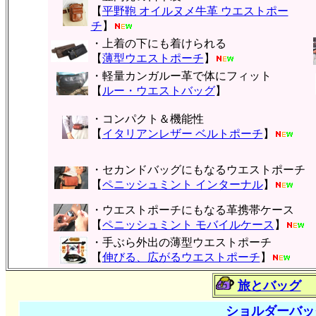
【
平野鞄 オイルヌメ牛革 ウエストポー
チ
】
・上着の下にも着けられる
【
薄型ウエストポーチ
】
・軽量カンガルー革で体にフィット
【
ルー・ウエストバッグ
】
・コンパクト＆機能性
【
イタリアンレザー ベルトポーチ
】
・セカンドバッグにもなるウエストポーチ
【
ペニッシュミント インターナル
】
・ウエストポーチにもなる革携帯ケース
【
ペニッシュミント モバイルケース
】
・手ぶら外出の薄型ウエストポーチ
【
伸びる、広がるウエストポーチ
】
旅とバッグ
ショルダーバッ