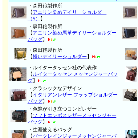
・森田鞄製作所
【
アニリン染めデイリーショルダー
（S）
】
・森田鞄製作所
【
アニリン染め馬革デイリーショルダー
バッグ
】
・森田鞄製作所
【
軽いデイリーショルダー
】
・ルイタータッセン社の代表作
【
ルイタータッセン メッセンジャーバッ
グ
】
・クラシックなデザイン
【
イタリアンレザー フラップショルダー
バッグ
】
・色艶が引き立つコンビレザー
【
ソフトエンボスレザーメッセンジャー
バッグ
】
・生涯使えるバッグ
【
パークレインジャーメッセンジャーバ