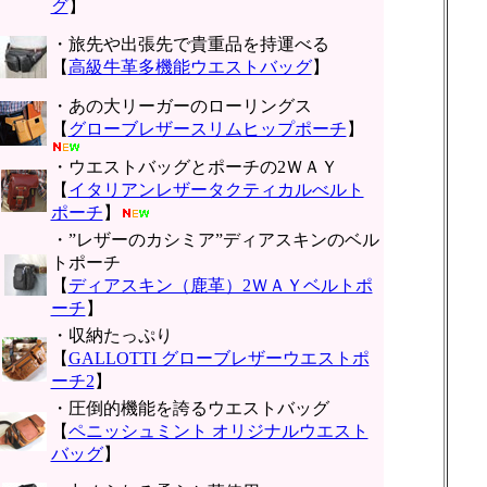
グ
】
・旅先や出張先で貴重品を持運べる
【
高級牛革多機能ウエストバッグ
】
・あの大リーガーのローリングス
【
グローブレザースリムヒップポーチ
】
・ウエストバッグとポーチの2ＷＡＹ
【
イタリアンレザータクティカルべルト
ポーチ
】
・”レザーのカシミア”ディアスキンのベル
トポーチ
【
ディアスキン（鹿革）2ＷＡＹベルトポ
ーチ
】
・収納たっぷり
【
GALLOTTI グローブレザーウエストポ
ーチ2
】
・圧倒的機能を誇るウエストバッグ
【
ペニッシュミント オリジナルウエスト
バッグ
】