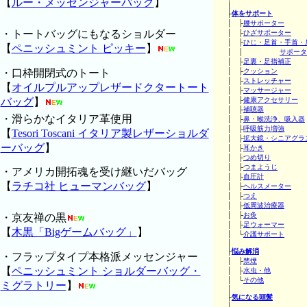
【
ルー・メッセンジャーバッグ
】
│
├
体をサポート
│ ├
腰サポーター
・トートバッグにもなるショルダー
│ ├
ひざサポーター
│ ├
ひじ・足首・手首・
【
ペニッシュミント ピッキー
】
│ │
サポータ
│ ├
足裏・足指補正
・口枠開閉式のトート
│ ├
クッション
│ ├
ストレッチャー
【
オイルプルアップレザードクタートート
│ ├
マッサージャー
バッグ
】
│ ├
健康アクセサリー
│ ├
補聴器
・滑らかなイタリア革使用
│ ├
鼻・喉洗浄、吸入器
│ ├
呼吸筋力増強
【
Tesori Toscani イタリア製レザーショルダ
│ ├
拡大鏡・シニアグラ
ーバッグ
】
│ ├
耳かき
│ ├
つめ切り
│ ├
つまようじ
・アメリカ開拓魂を受け継いだバッグ
│ ├
血圧計
【
ラチコ社 ヒューマンバッグ
】
│ ├
ヘルスメーター
│ ├
つえ
│ ├
低周波治療器
│ ├
お灸
・京友禅の黒
│ ├
足ウォーマー
【
木黒「Bigゲームバッグ」
】
│ └
介護サポート
│
├
悩み解消
・フラップタイプ本格派メッセンジャー
│ ├
禁煙
【
ペニッシュミント ショルダーバッグ・
│ ├
水虫・他
│ └
その他
ミグラトリー
】
│
├
気になる頭髪
│