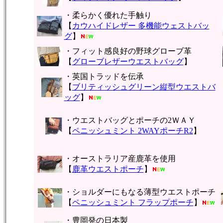
・柔らかく優れた手触り
【
カウハイドレザー 多機能ウェストバッ
グ
】
・フィット感良好の野球グローブ革
【
グローブレザーウエストバッグ
】
・英国トラッドを伝承
【
ブリティッシュグリーン縦型ウエストバ
ッグ
】
・ウエストバッグとポーチの2ＷＡＹ
【
ペニッシュミント 2WAYポーチR2
】
・オーストラリア産鹿革を使用
【
鹿革ウエストポーチ
】
・ショルダーにもなる薄型ウエストポーチ
【
ペニッシュミント フラップポーチ
】
・豊岡発の日本製