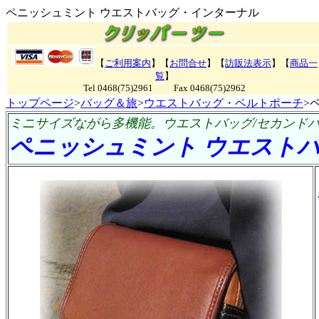
ペニッシュミント ウエストバッグ・インターナル
【
ご利用案内
】【
お問合せ
】【
訪販法表示
】【
商品一
覧
】
Tel 0468(75)2961 Fax 0468(75)2962
トップページ
>
バッグ＆旅
>
ウエストバッグ・ベルトポーチ
>
ミニサイズながら多機能。ウエストバッグ/セカンド
ペニッシュミント ウエスト