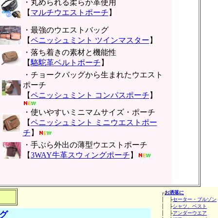
・丸められる柔らか革使用
【
マルチウエストポーチ
】
・最強のウエストバッグ
【
ペニッシュミント ツインマスター
】
・落ち着きの素材と機能性
【
駱駝革ベルトポーチ
】
・チョークバッグから生まれたウエスト
ポーチ
【
ペニッシュミント コンパスポーチ
】
・使いやすいミニマムサイズ・ポーチ
【
ペニッシュミント ミニウエストポー
チ
】
・手ぶら外出の薄型ウエストポーチ
【
3WAY牛革スウィングポーチ
】
┌
お洒落に
│ ├
セーター・ブルゾン
│ ├
シャツ、ベスト
グ
│ ├
アンダーウエア