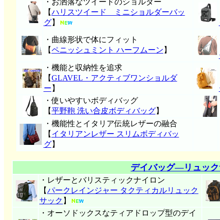
・お洒落なツイードのショルダー
【
ハリスツイード ミニショルダーバッ
グ
】
・曲線形状で体にフィット
【
ペニッシュミント ハーフムーン
】
・機能と収納性を追求
【
GLAVEL・アクティブワンショルダ
ー
】
・使いやすいボディバッグ
【
平野鞄 洗い合皮ボディバッグ
】
・機能性とイタリア伝統レザーの融合
【
イタリアンレザー スリムボディバッ
グ
】
デイバッグ―リュック
・レザーとバリスティックナイロン
【
パークレインジャー タクティカルリュック
サック
】
・オーソドックスなティアドロップ型のデイ