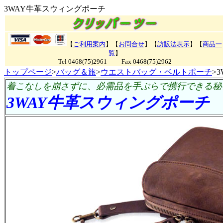
3WAY牛革スウィングポーチ
【
ご利用案内
】【
お問合せ
】【
訪販法表示
】【
商品一
覧
】
Tel 0468(75)2961 Fax 0468(75)2962
トップページ
>
バッグ＆旅
>
ウエストバッグ・ベルトポーチ
>
着こなしを崩さずに、必需品を手ぶらで携行できる秘
3WAY牛革スウィングポーチ