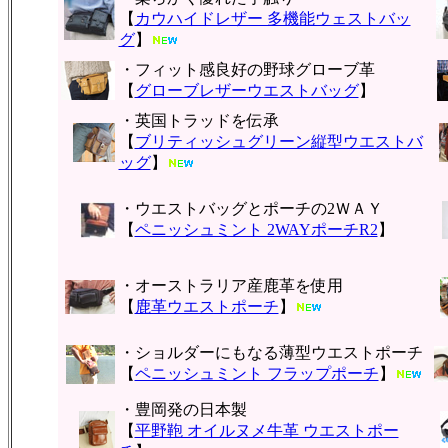
【
カウハイドレザー 多機能ウェストバッ
グ
】
・フィット感良好の野球グローブ革
【
グローブレザーウエストバッグ
】
・英国トラッドを伝承
【
ブリティッシュグリーン縦型ウエストバ
ッグ
】
・ウエストバッグとポーチの2ＷＡＹ
【
ペニッシュミント 2WAYポーチR2
】
・オーストラリア産鹿革を使用
【
鹿革ウエストポーチ
】
・ショルダーにもなる薄型ウエストポーチ
【
ペニッシュミント フラップポーチ
】
・豊岡発の日本製
【
平野鞄 オイルヌメ牛革 ウエストポー