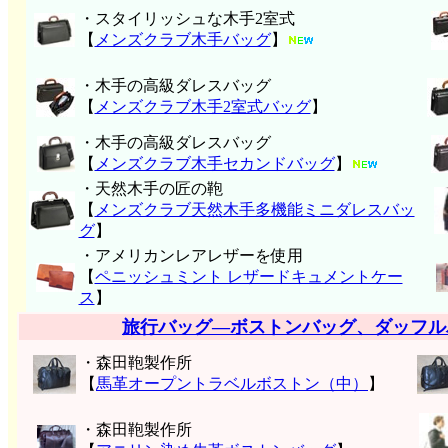
・スタイリッシュな木手2室式
【
メンズクラブ木手バッグ
】
・木手の高級ダレスバッグ
【
メンズクラブ木手2室式バッグ
】
・木手の高級ダレスバッグ
【
メンズクラブ木手セカンドバッグ
】
・天然木手の匠の鞄
【
メンズクラブ天然木手多機能ミニダレスバッ
グ
】
・アメリカンレアレザーを使用
【
ペニッシュミント レザードキュメントケー
ス
】
旅行バッグ―ボストンバッグ、ダッフル
・森田鞄製作所
【
馬革オープントラベルボストン（中）
】
・森田鞄製作所