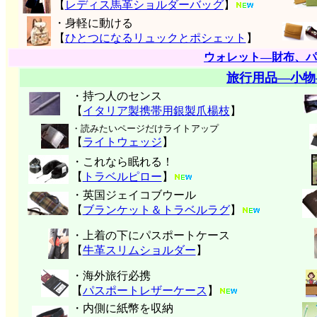
【
レディス馬革ショルダーバッグ
】
・身軽に動ける
【
ひとつになるリュックとポシェット
】
ウォレット―財布、パ
旅行用品―小物
・持つ人のセンス
【
イタリア製携帯用銀製爪楊枝
】
・読みたいページだけライトアップ
【
ライトウェッジ
】
・これなら眠れる！
【
トラベルピロー
】
・英国ジェイコブウール
【
ブランケット＆トラベルラグ
】
・上着の下にパスポートケース
【
牛革スリムショルダー
】
・海外旅行必携
【
パスポートレザーケース
】
・内側に紙幣を収納