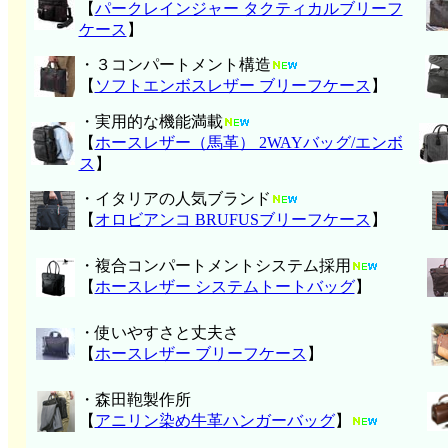
【
パークレインジャー タクティカルブリーフ
ケース
】
・３コンパートメント構造
【
ソフトエンボスレザー ブリーフケース
】
・実用的な機能満載
【
ホースレザー（馬革） 2WAYバッグ/エンボ
ス
】
・イタリアの人気ブランド
【
オロビアンコ BRUFUSブリーフケース
】
・複合コンパートメントシステム採用
【
ホースレザー システムトートバッグ
】
・使いやすさと丈夫さ
【
ホースレザー ブリーフケース
】
・森田鞄製作所
【
アニリン染め牛革ハンガーバッグ
】