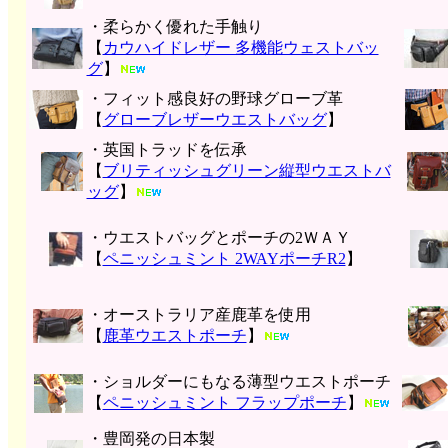
・柔らかく優れた手触り
【
カウハイドレザー 多機能ウェストバッ
グ
】
・フィット感良好の野球グローブ革
【
グローブレザーウエストバッグ
】
・英国トラッドを伝承
【
ブリティッシュグリーン縦型ウエストバ
ッグ
】
・ウエストバッグとポーチの2ＷＡＹ
【
ペニッシュミント 2WAYポーチR2
】
・オーストラリア産鹿革を使用
【
鹿革ウエストポーチ
】
・ショルダーにもなる薄型ウエストポーチ
【
ペニッシュミント フラップポーチ
】
・豊岡発の日本製