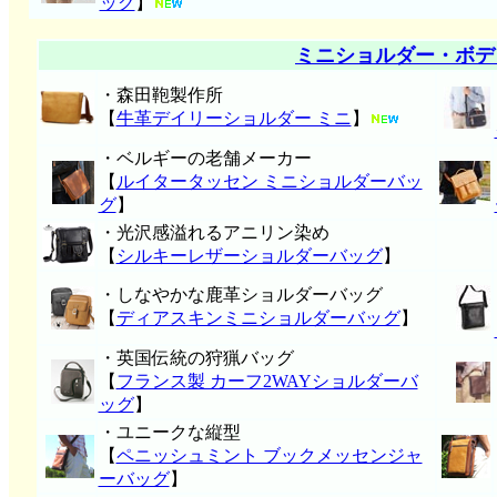
ッグ
】
ミニショルダー・ボデ
・森田鞄製作所
【
牛革デイリーショルダー ミニ
】
・ベルギーの老舗メーカー
【
ルイタータッセン ミニショルダーバッ
グ
】
・光沢感溢れるアニリン染め
【
シルキーレザーショルダーバッグ
】
・しなやかな鹿革ショルダーバッグ
【
ディアスキンミニショルダーバッグ
】
・英国伝統の狩猟バッグ
【
フランス製 カーフ2WAYショルダーバ
ッグ
】
・ユニークな縦型
【
ペニッシュミント ブックメッセンジャ
ーバッグ
】