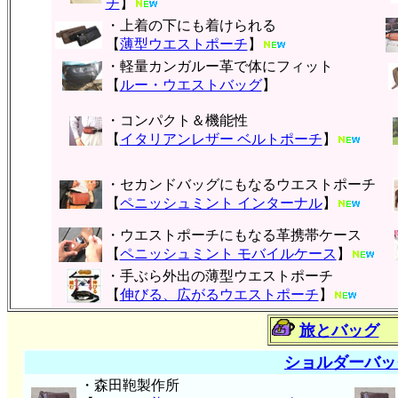
チ
】
・上着の下にも着けられる
【
薄型ウエストポーチ
】
・軽量カンガルー革で体にフィット
【
ルー・ウエストバッグ
】
・コンパクト＆機能性
【
イタリアンレザー ベルトポーチ
】
・セカンドバッグにもなるウエストポーチ
【
ペニッシュミント インターナル
】
・ウエストポーチにもなる革携帯ケース
【
ペニッシュミント モバイルケース
】
・手ぶら外出の薄型ウエストポーチ
【
伸びる、広がるウエストポーチ
】
旅とバッグ
ショルダーバッ
・森田鞄製作所