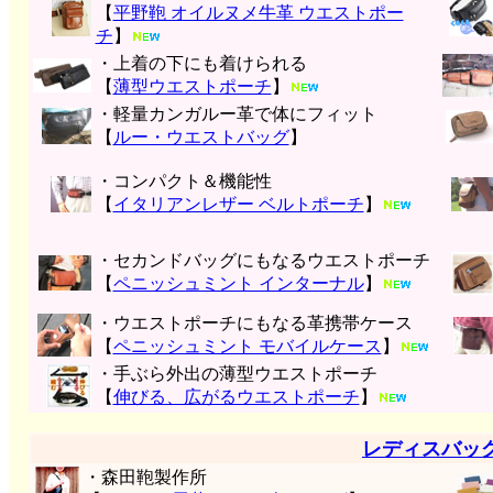
【
平野鞄 オイルヌメ牛革 ウエストポー
チ
】
・上着の下にも着けられる
【
薄型ウエストポーチ
】
・軽量カンガルー革で体にフィット
【
ルー・ウエストバッグ
】
・コンパクト＆機能性
【
イタリアンレザー ベルトポーチ
】
・セカンドバッグにもなるウエストポーチ
【
ペニッシュミント インターナル
】
・ウエストポーチにもなる革携帯ケース
【
ペニッシュミント モバイルケース
】
・手ぶら外出の薄型ウエストポーチ
【
伸びる、広がるウエストポーチ
】
レディスバッ
・森田鞄製作所