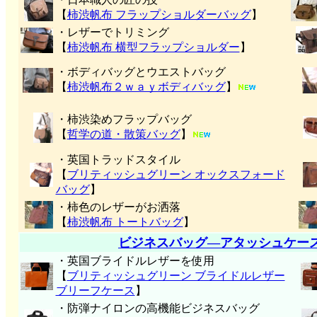
【
柿渋帆布 フラップショルダーバッグ
】
・レザーでトリミング
【
柿渋帆布 横型フラップショルダー
】
・ボディバッグとウエストバッグ
【
柿渋帆布２ｗａｙボディバッグ
】
・柿渋染めフラップバッグ
【
哲学の道・散策バッグ
】
・英国トラッドスタイル
【
ブリティッシュグリーン オックスフォード
バッグ
】
・柿色のレザーがお洒落
【
柿渋帆布 トートバッグ
】
ビジネスバッグ―アタッシュケー
・英国ブライドルレザーを使用
【
ブリティッシュグリーン ブライドルレザー
ブリーフケース
】
・防弾ナイロンの高機能ビジネスバッグ