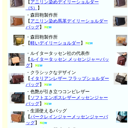
【
アニリン染めデイリーショルダー
（S）
】
・森田鞄製作所
【
アニリン染め馬革デイリーショルダー
バッグ
】
・森田鞄製作所
【
軽いデイリーショルダー
】
・ルイタータッセン社の代表作
【
ルイタータッセン メッセンジャーバッ
グ
】
・クラシックなデザイン
【
イタリアンレザー フラップショルダー
バッグ
】
・色艶が引き立つコンビレザー
【
ソフトエンボスレザーメッセンジャー
バッグ
】
・生涯使えるバッグ
【
パークレインジャーメッセンジャーバ
ッグ
】