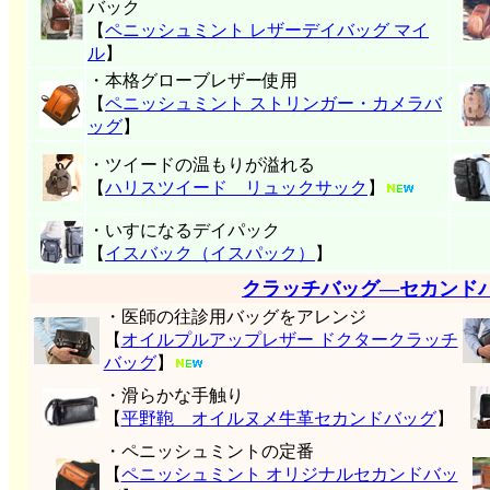
バック
【
ペニッシュミント レザーデイバッグ マイ
ル
】
・本格グローブレザー使用
【
ペニッシュミント ストリンガー・カメラバ
ッグ
】
・ツイードの温もりが溢れる
【
ハリスツイード リュックサック
】
・いすになるデイパック
【
イスバック（イスパック）
】
クラッチバッグ―セカンド
・医師の往診用バッグをアレンジ
【
オイルプルアップレザー ドクタークラッチ
バッグ
】
・滑らかな手触り
【
平野鞄 オイルヌメ牛革セカンドバッグ
】
・ペニッシュミントの定番
【
ペニッシュミント オリジナルセカンドバッ