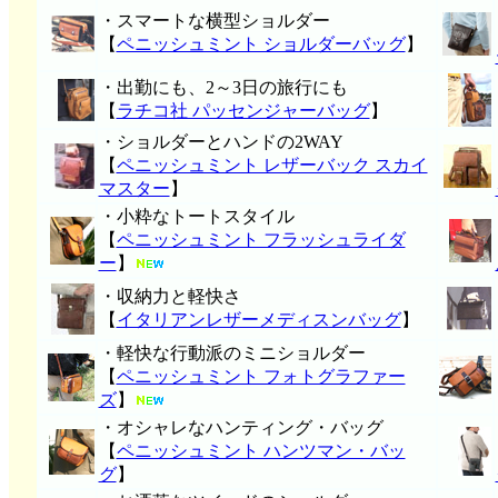
・スマートな横型ショルダー
【
ペニッシュミント ショルダーバッグ
】
・出勤にも、2～3日の旅行にも
【
ラチコ社 パッセンジャーバッグ
】
・ショルダーとハンドの2WAY
【
ペニッシュミント レザーバック スカイ
マスター
】
・小粋なトートスタイル
【
ペニッシュミント フラッシュライダ
ー
】
・収納力と軽快さ
【
イタリアンレザーメディスンバッグ
】
・軽快な行動派のミニショルダー
【
ペニッシュミント フォトグラファー
ズ
】
・オシャレなハンティング・バッグ
【
ペニッシュミント ハンツマン・バッ
グ
】