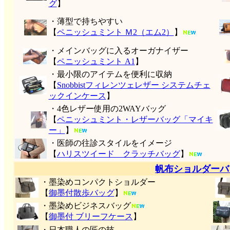
グ
】
・薄型で持ちやすい
【
ペニッシュミント Ｍ2（エム2）
】
・メインバッグに入るオーガナイザー
【
ペニッシュミント A1
】
・最小限のアイテムを便利に収納
【
Snobbistフィレンツェレザー システムチェ
ックインケース
】
・4色レザー使用の2WAYバッグ
【
ペニッシュミント・レザーバッグ「マイキ
ー」
】
・医師の往診スタイルをイメージ
【
ハリスツイード クラッチバッグ
】
帆布ショルダーバ
・墨染めコンパクトショルダー
【
御墨付
散歩バッグ
】
・墨染めビジネスバッグ
【
御墨付 ブリーフケース
】
・日本職人の匠の技