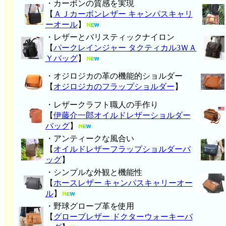
・カーボンの質感を実現
【
ＡＪカーボンレザー キャンパスキャリ
ーオール
】
・レザーとバリスティックナイロン
【
パークレインジャー タクティカル3ＷＡ
Ｙバッグ
】
・オジロジカの革の機能的ショルダー
【
オジロジカのフラップショルダー
】
・レザークラフト職人の手作り
【
伊藤介一郎オイルドレザーショルダー
バッグ
】
・アンティークな風合い
【
オイルドレザーフラップショルダーバ
ッグ
】
・シンプルな外観と機能性
【
ホースレザー キャンパスキャリーオー
ル
】
・野球グローブ革を使用
【
グローブレザー ドクターウォーキーバ