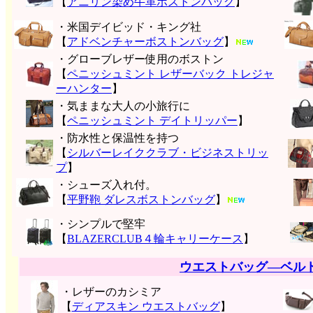
【
アニリン染め牛革ボストンバッグ
】
・米国デイビッド・キング社
【
アドベンチャーボストンバッグ
】
・グローブレザー使用のボストン
【
ペニッシュミント レザーバック トレジャ
ーハンター
】
・気ままな大人の小旅行に
【
ペニッシュミント デイトリッパー
】
・防水性と保温性を持つ
【
シルバーレイククラブ・ビジネストリッ
プ
】
・シューズ入れ付。
【
平野鞄 ダレスボストンバッグ
】
・シンプルで堅牢
【
BLAZERCLUB４輪キャリーケース
】
ウエストバッグ―ベル
・レザーのカシミア
【
ディアスキン ウエストバッグ
】