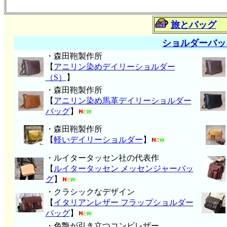
旅とバッグ
ショルダーバッ
・森田鞄製作所
【
アニリン染めデイリーショルダー
（S）
】
・森田鞄製作所
【
アニリン染め馬革デイリーショルダー
バッグ
】
・森田鞄製作所
【
軽いデイリーショルダー
】
・ルイタータッセン社の代表作
【
ルイタータッセン メッセンジャーバッ
グ
】
・クラシックなデザイン
【
イタリアンレザー フラップショルダー
バッグ
】
・色艶が引き立つコンビレザー