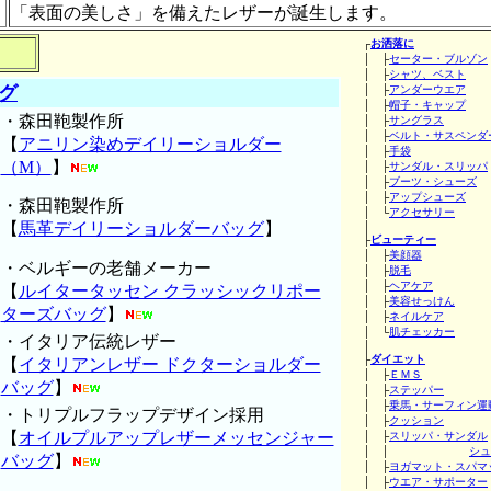
「表面の美しさ」を備えたレザーが誕生します。
┌
お洒落に
│ ├
セーター・ブルゾン
│ ├
シャツ、ベスト
グ
│ ├
アンダーウエア
│ ├
帽子・キャップ
・森田鞄製作所
│ ├
サングラス
│ ├
ベルト・サスペンダ
【
アニリン染めデイリーショルダー
│ ├
手袋
（M）
】
│ ├
サンダル・スリッパ
│ ├
ブーツ・シューズ
│ ├
アップシューズ
・森田鞄製作所
│ └
アクセサリー
【
馬革デイリーショルダーバッグ
】
│
├
ビューティー
│ ├
美顔器
・ベルギーの老舗メーカー
│ ├
脱毛
│ ├
ヘアケア
【
ルイタータッセン クラッシックリポー
│ ├
美容せっけん
ターズバッグ
】
│ ├
ネイルケア
│ └
肌チェッカー
・イタリア伝統レザー
│
├
ダイエット
【
イタリアンレザー ドクターショルダー
│ ├
ＥＭＳ
バッグ
】
│ ├
ステッパー
│ ├
乗馬・サーフィン運
・トリプルフラップデザイン採用
│ ├
クッション
【
オイルプルアップレザーメッセンジャー
│ ├
スリッパ・サンダル
│ │
シュ
バッグ
】
│ ├
ヨガマット・スパマ
│ ├
ウエア・サポーター