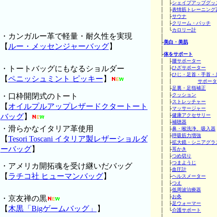
│ ├
シェイプアップグッ
│ ├
表情筋トレーニング
│ ├
サウナ
│ ├
クリーム・パッチ
│ └
カロリー計
・カンガルー革で軽量・耐久性を実現
│
├
美白・美肌
【
ルー・メッセンジャーバッグ
】
│
├
体をサポート
│ ├
腰サポーター
・トートバッグにもなるショルダー
│ ├
ひざサポーター
│ ├
ひじ・足首・手首・
【
ペニッシュミント ピッキー
】
│ │
サポータ
│ ├
足裏・足指補正
・口枠開閉式のトート
│ ├
クッション
│ ├
ストレッチャー
【
オイルプルアップレザードクタートート
│ ├
マッサージャー
バッグ
】
│ ├
健康アクセサリー
│ ├
補聴器
・滑らかなイタリア革使用
│ ├
鼻・喉洗浄、吸入器
│ ├
呼吸筋力増強
【
Tesori Toscani イタリア製レザーショルダ
│ ├
拡大鏡・シニアグラ
ーバッグ
】
│ ├
耳かき
│ ├
つめ切り
│ ├
つまようじ
・アメリカ開拓魂を受け継いだバッグ
│ ├
血圧計
【
ラチコ社 ヒューマンバッグ
】
│ ├
ヘルスメーター
│ ├
つえ
│ ├
低周波治療器
│ ├
お灸
・京友禅の黒
│ ├
足ウォーマー
【
木黒「Bigゲームバッグ」
】
│ └
介護サポート
│