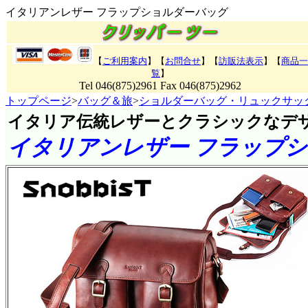
イタリアンレザー フラップショルダーバッグ
【
ご利用案内
】【
お問合せ
】【
訪販法表示
】
【
商品一
覧
】
Tel 046(875)2961 Fax 046(875)2962
トップページ
>
バッグ＆旅
>
ショルダーバッグ・リュックサッ
イタリア伝統レザーとクラシックなデ
イタリアンレザー フラップ