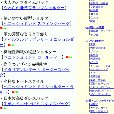
・大人のオフタイムバッグ
│ ├
冷房器・冷風扇
│ ├
空気清浄器
【
やわらか鹿革フラップショルダー
】
│ ├
除湿機
│ ├
加湿器
・使いやすい縦型ショルダー
│ ├
ファン
│ └
酸素
【
ペニッシュミント スウィングバッグ
】
│
├
お掃除・お洗濯
│ ├
掃除機・クリーナー
・革の芳醇な香りと手触り
│ └
その他
│
【
オイルプルアップレザー ミニショルダ
├
こいつは便利だ
ー
】
│ ├
工具
│ ├
携帯電話関連
・機能性満載の縦型ショルダー
│ ├
ブラシ
│ ├
拡声器
【
ペニッシュミント コールディー
】
│ ├
靴関連品
│ ├
ゲーム
・際立つデザイン&機能性
│ ├
ラジコン・モデル
【
イタリアンレザー リポーターズバッ
│ ├
おもちゃ・トイ
│ ├
ＡＶ
グ
】
│ ├
電子辞書
│ ├
集音・防音器
・小粋なトートスタイル
│ ├
置物・ヒーリング
【
ペニッシュミント ミニショルダー・ラ
│ ├
シルバーのピルケー
│ ├
物忘れ防止グッズ
ルド
】
│ └
ズボンプレッサー
・日本製高級ダレスバッグ
│
├
お庭・エクステリアグッ
【
牛革オイル仕上げミニダレスバッグ
】
│ ├
焼却炉
│ ├
ガーデンカート
│ └
害獣・害虫よけ