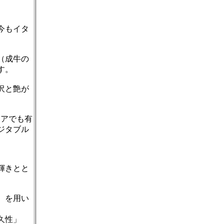
今もイタ
（成牛の
す。
沢と艶が
リアでも有
ジタブル
輝きとと
）を用い
久性」