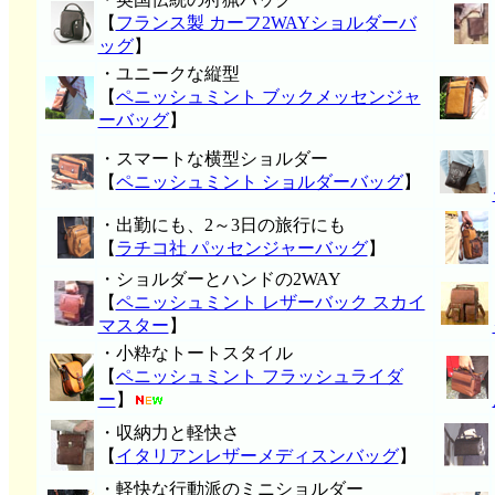
【
フランス製 カーフ2WAYショルダーバ
ッグ
】
・ユニークな縦型
【
ペニッシュミント ブックメッセンジャ
ーバッグ
】
・スマートな横型ショルダー
【
ペニッシュミント ショルダーバッグ
】
・出勤にも、2～3日の旅行にも
【
ラチコ社 パッセンジャーバッグ
】
・ショルダーとハンドの2WAY
【
ペニッシュミント レザーバック スカイ
マスター
】
・小粋なトートスタイル
【
ペニッシュミント フラッシュライダ
ー
】
・収納力と軽快さ
【
イタリアンレザーメディスンバッグ
】
・軽快な行動派のミニショルダー