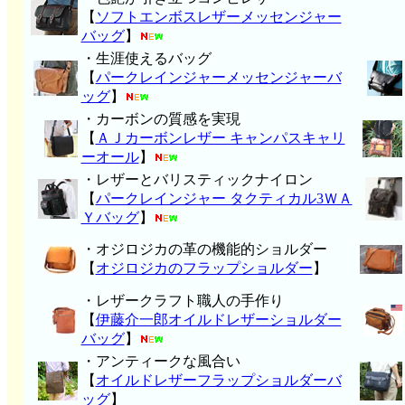
【
ソフトエンボスレザーメッセンジャー
バッグ
】
・生涯使えるバッグ
【
パークレインジャーメッセンジャーバ
ッグ
】
・カーボンの質感を実現
【
ＡＪカーボンレザー キャンパスキャリ
ーオール
】
・レザーとバリスティックナイロン
【
パークレインジャー タクティカル3ＷＡ
Ｙバッグ
】
・オジロジカの革の機能的ショルダー
【
オジロジカのフラップショルダー
】
・レザークラフト職人の手作り
【
伊藤介一郎オイルドレザーショルダー
バッグ
】
・アンティークな風合い
【
オイルドレザーフラップショルダーバ
ッグ
】