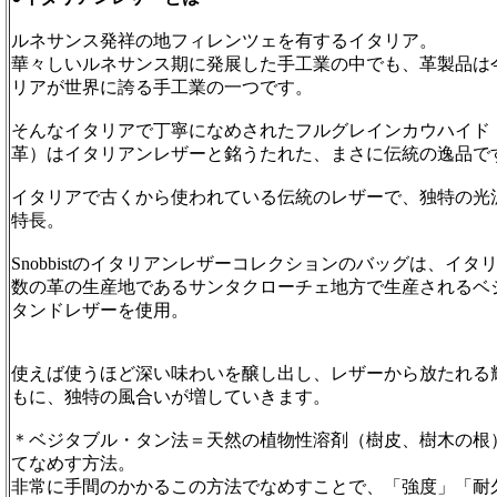
ルネサンス発祥の地フィレンツェを有するイタリア。
華々しいルネサンス期に発展した手工業の中でも、革製品は
リアが世界に誇る手工業の一つです。
そんなイタリアで丁寧になめされたフルグレインカウハイド
革）はイタリアンレザーと銘うたれた、まさに伝統の逸品で
イタリアで古くから使われている伝統のレザーで、独特の光
特長。
Snobbistのイタリアンレザーコレクションのバッグは、イタ
数の革の生産地であるサンタクローチェ地方で生産されるベ
タンドレザーを使用。
使えば使うほど深い味わいを醸し出し、レザーから放たれる
もに、独特の風合いが増していきます。
＊ベジタブル・タン法＝天然の植物性溶剤（樹皮、樹木の根
てなめす方法。
非常に手間のかかるこの方法でなめすことで、「強度」「耐