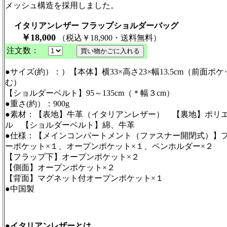
メッシュ構造を採用しました。
イタリアンレザー フラップショルダーバッグ
￥
18
,
00
0
（税込￥18,900・送料無料）
注文数：
●サイズ(約）：）【本体】横33×高さ23×幅13.5cm（前面ポ
む）
【ショルダーベルト】95～135cm（＊幅３cm）
●重さ(約）：900g
●素材：【表地】牛革（イタリアンレザー） 【裏地】ポリ
ル 【ショルダーベルト】綿、牛革
●仕様：【メインコンパートメント（ファスナー開閉式）】
ーポケット×１、オープンポケット×１、ペンホルダー×２
【フラップ下】オープンポケット×２
【側面】オープンポケット×２
【背面】マグネット付オープンポケット×１
●中国製
●イタリアンレザーとは