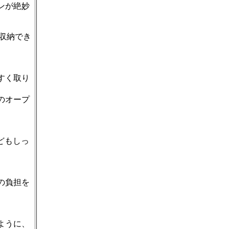
ンが絶妙
収納でき
すく取り
のオープ
どもしっ
の負担を
ように、