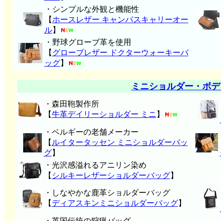
・シンプルな外観と機能性
【
ホースレザー キャンパスキャリーオー
ル
】
・野球グローブ革を使用
【
グローブレザー ドクターウォーキーバ
ッグ
】
ミニショルダー・ボデ
・森田鞄製作所
【
牛革デイリーショルダー ミニ
】
・ベルギーの老舗メーカー
【
ルイタータッセン ミニショルダーバッ
グ
】
・光沢感溢れるアニリン染め
【
シルキーレザーショルダーバッグ
】
・しなやかな鹿革ショルダーバッグ
【
ディアスキンミニショルダーバッグ
】
・英国伝統の狩猟バッグ