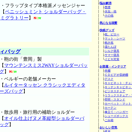
├
悩み解消
・フラップタイプ本格派メッセンジャー
│ ├
禁煙
【
ペニッシュミント ショルダーバッグ・
│ ├
水虫・他
│ └
その他
ミグラトリー
】
│
├
気になる頭髪
│
├
快眠グッズ
│ ├
枕、ピロー
│ ├
マット・シーツ
│ ├
抱き枕
│ ├
湯たんぽ
ィバッグ
│ ├
シルク寝具
│ ├
サマー寝具
・鞄の街「豊岡」製
│ └
イビキ対策
│
【
マウンテンスミス2WAYショルダーバッ
├
お部屋・インテリア
グ
】
│ ├
本棚
│ ├
ＣＤビデオ収納棚
・ベルギーの老舗メーカー
│ ├
デスク
│ ├
キャビネット・チェ
【
ルイタータッセン クラシックエディタ
│ ├
キッチンキャビネッ
ーズバッグ
】
│ ├
ビジネスチェア
│ ├
リラックスチェア・
│ ├
照明・スタンド
│ ├
カーペット・マット
│ ├
カーテン
・散歩用・旅行用の補助ショルダー
│ ├
傘立て・ハンガー
│ ├
シューズボックス
【
オイル仕上げヌメ革縦型ショルダーバ
│ └
ごみ箱
ッグ
】
│
├
おいしい空気
│ ├
暖房