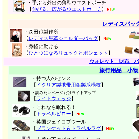
・手ぶら外出の薄型ウエストポーチ
【
伸びる、広がるウエストポーチ
】
レディスバッ
・森田鞄製作所
【
レディス馬革ショルダーバッグ
】
・身軽に動ける
【
ひとつになるリュックとポシェット
】
ウォレット―財布、パ
旅行用品―小物
・持つ人のセンス
【
イタリア製携帯用銀製爪楊枝
】
・読みたいページだけライトアップ
【
ライトウェッジ
】
・これなら眠れる！
【
トラベルピロー
】
・英国ジェイコブウール
【
ブランケット＆トラベルラグ
】