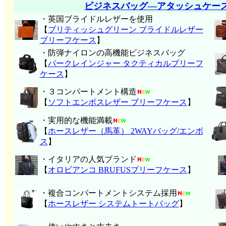
ビジネスバッグ―アタッシュケー
・英国ブライドルレザーを使用
【
ブリティッシュグリーン ブライドルレザー
ブリーフケース
】
・防弾ナイロンの高機能ビジネスバッグ
【
パークレインジャー タクティカルブリーフ
ケース
】
・３コンパートメント構造
【
ソフトエンボスレザー ブリーフケース
】
・実用的な機能満載
【
ホースレザー（馬革） 2WAYバッグ/エンボ
ス
】
・イタリアの人気ブランド
【
オロビアンコ BRUFUSブリーフケース
】
・複合コンパートメントシステム採用
【
ホースレザー システムトートバッグ
】