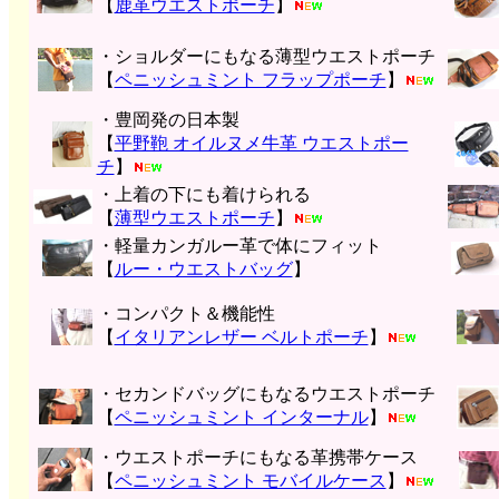
【
鹿革ウエストポーチ
】
・ショルダーにもなる薄型ウエストポーチ
【
ペニッシュミント フラップポーチ
】
・豊岡発の日本製
【
平野鞄 オイルヌメ牛革 ウエストポー
チ
】
・上着の下にも着けられる
【
薄型ウエストポーチ
】
・軽量カンガルー革で体にフィット
【
ルー・ウエストバッグ
】
・コンパクト＆機能性
【
イタリアンレザー ベルトポーチ
】
・セカンドバッグにもなるウエストポーチ
【
ペニッシュミント インターナル
】
・ウエストポーチにもなる革携帯ケース
【
ペニッシュミント モバイルケース
】