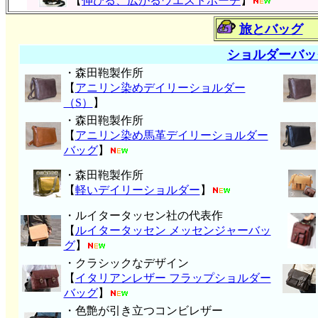
【
伸びる、広がるウエストポーチ
】
旅とバッグ
ショルダーバッ
・森田鞄製作所
【
アニリン染めデイリーショルダー
（S）
】
・森田鞄製作所
【
アニリン染め馬革デイリーショルダー
バッグ
】
・森田鞄製作所
【
軽いデイリーショルダー
】
・ルイタータッセン社の代表作
【
ルイタータッセン メッセンジャーバッ
グ
】
・クラシックなデザイン
【
イタリアンレザー フラップショルダー
バッグ
】
・色艶が引き立つコンビレザー