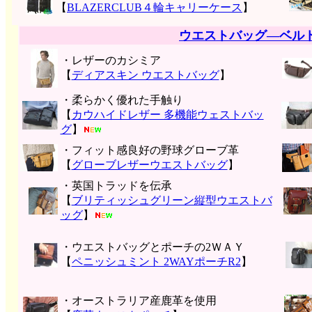
【
BLAZERCLUB４輪キャリーケース
】
ウエストバッグ―ベル
・レザーのカシミア
【
ディアスキン ウエストバッグ
】
・柔らかく優れた手触り
【
カウハイドレザー 多機能ウェストバッ
グ
】
・フィット感良好の野球グローブ革
【
グローブレザーウエストバッグ
】
・英国トラッドを伝承
【
ブリティッシュグリーン縦型ウエストバ
ッグ
】
・ウエストバッグとポーチの2ＷＡＹ
【
ペニッシュミント 2WAYポーチR2
】
・オーストラリア産鹿革を使用