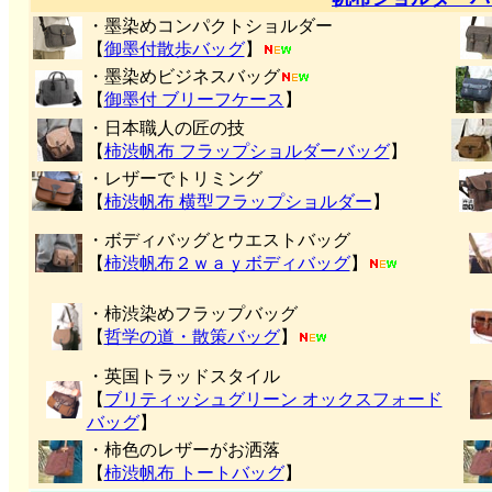
・墨染めコンパクトショルダー
【
御墨付
散歩バッグ
】
・墨染めビジネスバッグ
【
御墨付 ブリーフケース
】
・日本職人の匠の技
【
柿渋帆布 フラップショルダーバッグ
】
・レザーでトリミング
【
柿渋帆布 横型フラップショルダー
】
・ボディバッグとウエストバッグ
【
柿渋帆布２ｗａｙボディバッグ
】
・柿渋染めフラップバッグ
【
哲学の道・散策バッグ
】
・英国トラッドスタイル
【
ブリティッシュグリーン オックスフォード
バッグ
】
・柿色のレザーがお洒落
【
柿渋帆布 トートバッグ
】