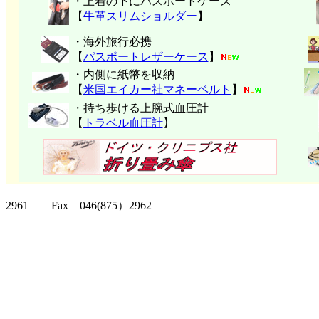
・上着の下にパスポートケース
【
牛革スリムショルダー
】
・海外旅行必携
【
パスポートレザーケース
】
・内側に紙幣を収納
【
米国エイカー社マネーベルト
】
・持ち歩ける上腕式血圧計
【
トラベル血圧計
】
クリッパーツー T
2961 Fax 046(875）2962