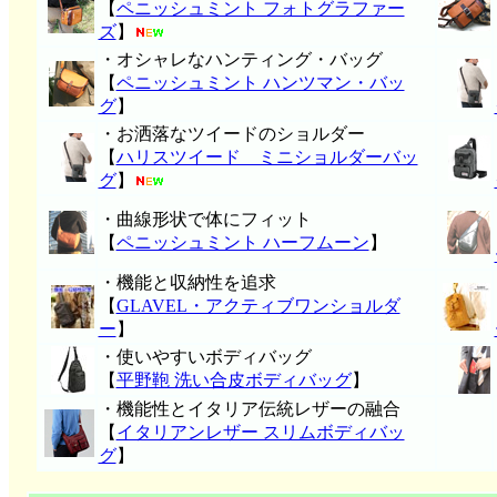
【
ペニッシュミント フォトグラファー
ズ
】
・オシャレなハンティング・バッグ
【
ペニッシュミント ハンツマン・バッ
グ
】
・お洒落なツイードのショルダー
【
ハリスツイード ミニショルダーバッ
グ
】
・曲線形状で体にフィット
【
ペニッシュミント ハーフムーン
】
・機能と収納性を追求
【
GLAVEL・アクティブワンショルダ
ー
】
・使いやすいボディバッグ
【
平野鞄 洗い合皮ボディバッグ
】
・機能性とイタリア伝統レザーの融合
【
イタリアンレザー スリムボディバッ
グ
】