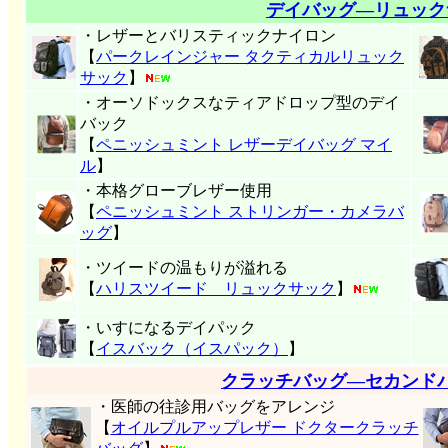
デイバッグ―リュック
・レザーとバリスティックナイロン
【
パークレインジャー タクティカルリュック
サック
】
・オーソドックスなティアドロップ型のデイ
バック
【
ペニッシュミント レザーデイバッグ マイ
ル
】
・本格グローブレザー使用
【
ペニッシュミント ストリンガー・カメラバ
ッグ
】
・ツイードの温もりが溢れる
【
ハリスツイード リュックサック
】
・いすになるデイパック
【
イスバック（イスパック）
】
クラッチバッグ―セカンド
・医師の往診用バッグをアレンジ
【
オイルプルアップレザー ドクタークラッチ