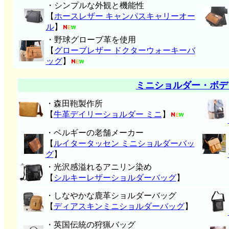
・シンプルな外観と機能性
【
ホースレザー キャンパスキャリーオー
ル
】
・野球グローブ革を使用
【
グローブレザー ドクターウォーキーバ
ッグ
】
ミニショルダー・ボデ
・森田鞄製作所
【
牛革デイリーショルダー ミニ
】
・ベルギーの老舗メーカー
【
ルイタータッセン ミニショルダーバッ
グ
】
・光沢感溢れるアニリン染め
【
シルキーレザーショルダーバッグ
】
・しなやかな鹿革ショルダーバッグ
【
ディアスキンミニショルダーバッグ
】
・英国伝統の狩猟バッグ