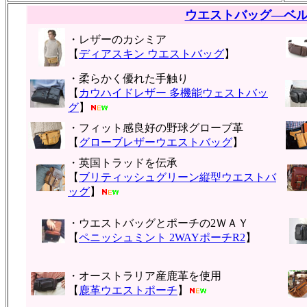
ウエストバッグ―ベ
・レザーのカシミア
【
ディアスキン ウエストバッグ
】
・柔らかく優れた手触り
【
カウハイドレザー 多機能ウェストバッ
グ
】
・フィット感良好の野球グローブ革
【
グローブレザーウエストバッグ
】
・英国トラッドを伝承
【
ブリティッシュグリーン縦型ウエストバ
ッグ
】
・ウエストバッグとポーチの2ＷＡＹ
【
ペニッシュミント 2WAYポーチR2
】
・オーストラリア産鹿革を使用
【
鹿革ウエストポーチ
】