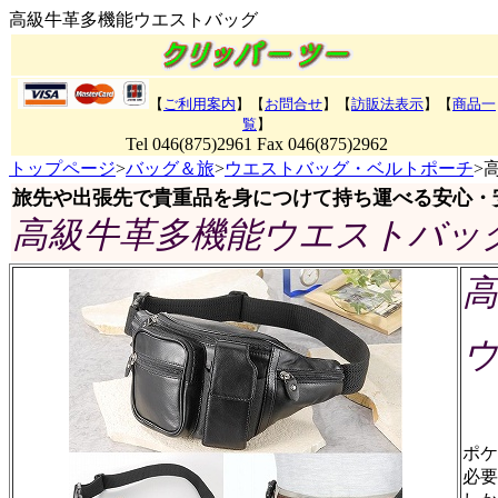
高級牛革多機能ウエストバッグ
【
ご利用案内
】【
お問合せ
】【
訪販法表示
】
【
商品一
覧
】
Tel 046(875)2961 Fax 046(875)2962
トップページ
>
バッグ＆旅
>
ウエストバッグ・ベルトポーチ
>
旅先や出張先で貴重品を身につけて持ち運べる安心・
高級牛革多機能ウエストバッ
高
ポケ
必要