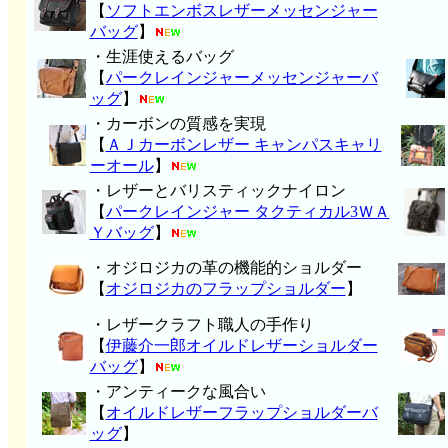
【
ソフトエンボスレザーメッセンジャー
バッグ
】
・生涯使えるバッグ
【
パークレインジャーメッセンジャーバ
ッグ
】
・カーボンの質感を実現
【
ＡＪカーボンレザー キャンパスキャリ
ーオール
】
・レザーとバリスティックナイロン
【
パークレインジャー タクティカル3ＷＡ
Ｙバッグ
】
・オジロジカの革の機能的ショルダー
【
オジロジカのフラップショルダー
】
・レザークラフト職人の手作り
【
伊藤介一郎オイルドレザーショルダー
バッグ
】
・アンティークな風合い
【
オイルドレザーフラップショルダーバ
ッグ
】