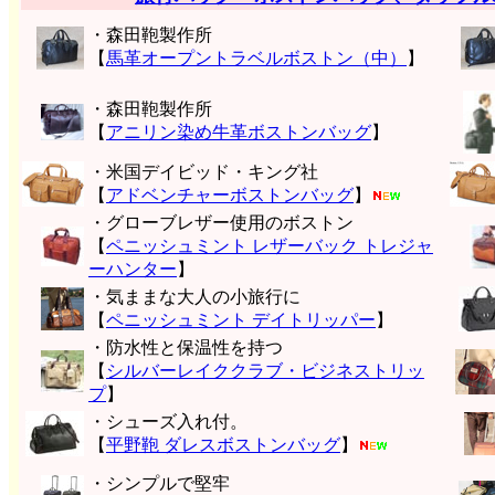
・森田鞄製作所
【
馬革オープントラベルボストン（中）
】
・森田鞄製作所
【
アニリン染め牛革ボストンバッグ
】
・米国デイビッド・キング社
【
アドベンチャーボストンバッグ
】
・グローブレザー使用のボストン
【
ペニッシュミント レザーバック トレジャ
ーハンター
】
・気ままな大人の小旅行に
【
ペニッシュミント デイトリッパー
】
・防水性と保温性を持つ
【
シルバーレイククラブ・ビジネストリッ
プ
】
・シューズ入れ付。
【
平野鞄 ダレスボストンバッグ
】
・シンプルで堅牢