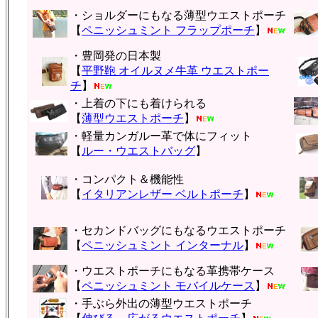
・ショルダーにもなる薄型ウエストポーチ
【
ペニッシュミント フラップポーチ
】
・豊岡発の日本製
【
平野鞄 オイルヌメ牛革 ウエストポー
チ
】
・上着の下にも着けられる
【
薄型ウエストポーチ
】
・軽量カンガルー革で体にフィット
【
ルー・ウエストバッグ
】
・コンパクト＆機能性
【
イタリアンレザー ベルトポーチ
】
・セカンドバッグにもなるウエストポーチ
【
ペニッシュミント インターナル
】
・ウエストポーチにもなる革携帯ケース
【
ペニッシュミント モバイルケース
】
・手ぶら外出の薄型ウエストポーチ