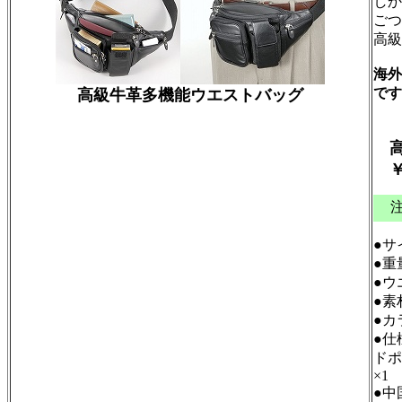
しか
ごつ
高級
海外
です
高級牛革多機能ウエストバッグ
●サ
●重
●ウ
●素
●カ
●仕
ドポ
×1
●中