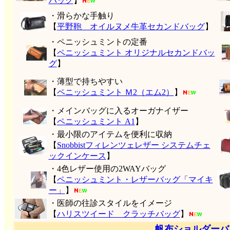
バッグ
】
・滑らかな手触り
【
平野鞄 オイルヌメ牛革セカンドバッグ
】
・ペニッシュミントの定番
【
ペニッシュミント オリジナルセカンドバッ
グ
】
・薄型で持ちやすい
【
ペニッシュミント Ｍ2（エム2）
】
・メインバッグに入るオーガナイザー
【
ペニッシュミント A1
】
・最小限のアイテムを便利に収納
【
Snobbistフィレンツェレザー システムチェ
ックインケース
】
・4色レザー使用の2WAYバッグ
【
ペニッシュミント・レザーバッグ「マイキ
ー」
】
・医師の往診スタイルをイメージ
【
ハリスツイード クラッチバッグ
】
帆布ショルダーバ