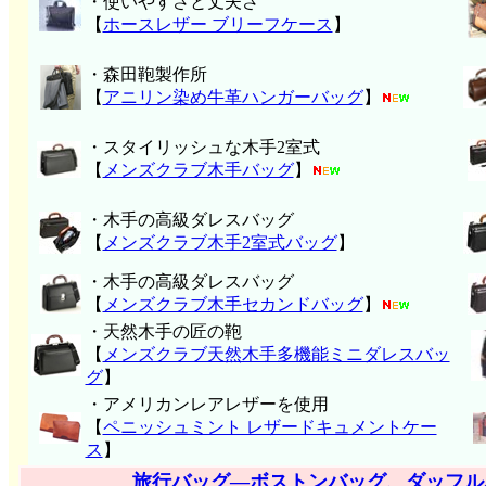
・使いやすさと丈夫さ
【
ホースレザー ブリーフケース
】
・森田鞄製作所
【
アニリン染め牛革ハンガーバッグ
】
・スタイリッシュな木手2室式
【
メンズクラブ木手バッグ
】
・木手の高級ダレスバッグ
【
メンズクラブ木手2室式バッグ
】
・木手の高級ダレスバッグ
【
メンズクラブ木手セカンドバッグ
】
・天然木手の匠の鞄
【
メンズクラブ天然木手多機能ミニダレスバッ
グ
】
・アメリカンレアレザーを使用
【
ペニッシュミント レザードキュメントケー
ス
】
旅行バッグ―ボストンバッグ、ダッフル