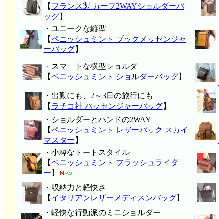
【
フランス製 カーフ2WAYショルダーバ
ッグ
】
・ユニークな縦型
【
ペニッシュミント ブックメッセンジャ
ーバッグ
】
・スマートな横型ショルダー
【
ペニッシュミント ショルダーバッグ
】
・出勤にも、2～3日の旅行にも
【
ラチコ社 パッセンジャーバッグ
】
・ショルダーとハンドの2WAY
【
ペニッシュミント レザーバック スカイ
マスター
】
・小粋なトートスタイル
【
ペニッシュミント フラッシュライダ
ー
】
・収納力と軽快さ
【
イタリアンレザーメディスンバッグ
】
・軽快な行動派のミニショルダー