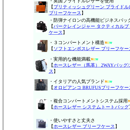
・英国ブライドルレザーを使用
【
ブリティッシュグリーン ブライドル
ブリーフケース
】
・防弾ナイロンの高機能ビジネスバッ
【
パークレインジャー タクティカルブ
ケース
】
・３コンパートメント構造
【
ソフトエンボスレザー ブリーフケー
・実用的な機能満載
【
ホースレザー（馬革） 2WAYバッグ
ス
】
・イタリアの人気ブランド
【
オロビアンコ BRUFUSブリーフケー
・複合コンパートメントシステム採用
【
ホースレザー システムトートバッグ
・使いやすさと丈夫さ
【
ホースレザー ブリーフケース
】