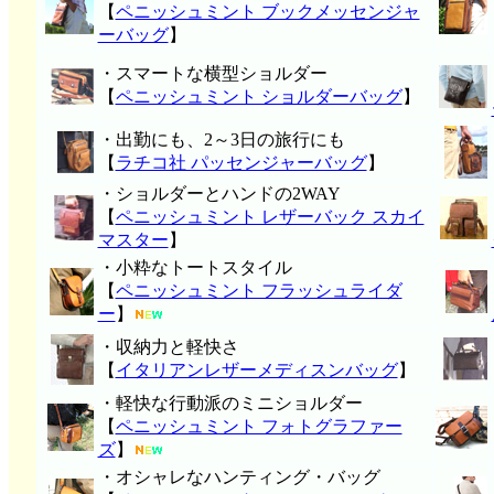
【
ペニッシュミント ブックメッセンジャ
ーバッグ
】
・スマートな横型ショルダー
【
ペニッシュミント ショルダーバッグ
】
・出勤にも、2～3日の旅行にも
【
ラチコ社 パッセンジャーバッグ
】
・ショルダーとハンドの2WAY
【
ペニッシュミント レザーバック スカイ
マスター
】
・小粋なトートスタイル
【
ペニッシュミント フラッシュライダ
ー
】
・収納力と軽快さ
【
イタリアンレザーメディスンバッグ
】
・軽快な行動派のミニショルダー
【
ペニッシュミント フォトグラファー
ズ
】
・オシャレなハンティング・バッグ