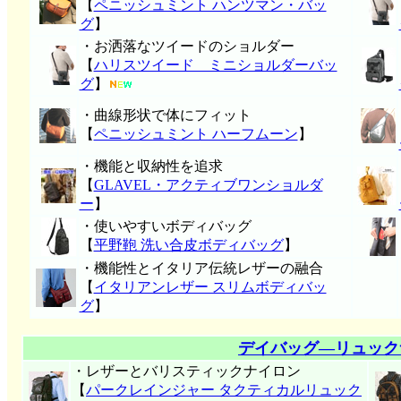
【
ペニッシュミント ハンツマン・バッ
グ
】
・お洒落なツイードのショルダー
【
ハリスツイード ミニショルダーバッ
グ
】
・曲線形状で体にフィット
【
ペニッシュミント ハーフムーン
】
・機能と収納性を追求
【
GLAVEL・アクティブワンショルダ
ー
】
・使いやすいボディバッグ
【
平野鞄 洗い合皮ボディバッグ
】
・機能性とイタリア伝統レザーの融合
【
イタリアンレザー スリムボディバッ
グ
】
デイバッグ―リュック
・レザーとバリスティックナイロン
【
パークレインジャー タクティカルリュック