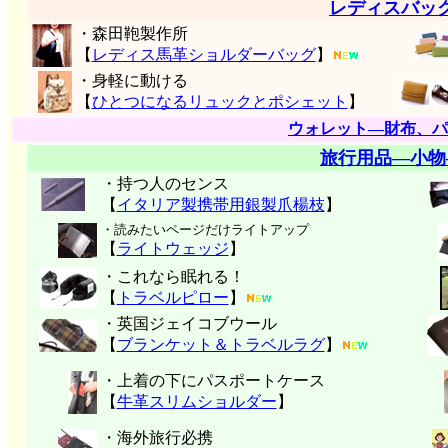
レディスバッ
・森田鞄製作所
【
レディス馬革ショルダーバッグ
】
・身軽に動ける
【
ひとつになるリュックとポシェット
】
ウォレット―財布、パ
旅行用品―小物
・持つ人のセンス
【
イタリア製携帯用銀製爪楊枝
】
・読みたいページだけライトアップ
【
ライトウェッジ
】
・これなら眠れる！
【
トラベルピロー
】
・英国ジェイコブウール
【
ブランケット＆トラベルラグ
】
・上着の下にパスポートケース
【
牛革スリムショルダー
】
・海外旅行必携