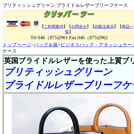
ブリティッシュグリーン ブライドルレザーブリーフケース
【
ご利用案内
】【
お問合せ
】【
訪販法表示
】【
商品一
覧
】
Tel 046（875)2961 Fax 046（875)2962
トップページ
>
バッグ＆旅
>
ビジネスバッグ・アタッシュケー
ケース
英国ブライドルレザーを使った上質ブ
ブリティッシュグリーン
ブライドルレザーブリーフケ