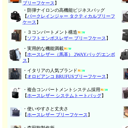
ブリーフケース
】
・防弾ナイロンの高機能ビジネスバッグ
【
パークレインジャー タクティカルブリーフ
ケース
】
・３コンパートメント構造
【
ソフトエンボスレザー ブリーフケース
】
・実用的な機能満載
【
ホースレザー（馬革） 2WAYバッグ/エンボ
ス
】
・イタリアの人気ブランド
【
オロビアンコ BRUFUSブリーフケース
】
・複合コンパートメントシステム採用
【
ホースレザー システムトートバッグ
】
・使いやすさと丈夫さ
【
ホースレザー ブリーフケース
】
・森田鞄製作所