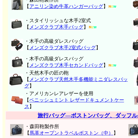
【
アニリン染め牛革ハンガーバッグ
】
・スタイリッシュな木手2室式
【
メンズクラブ木手バッグ
】
・木手の高級ダレスバッグ
【
メンズクラブ木手2室式バッグ
】
・木手の高級ダレスバッグ
【
メンズクラブ木手セカンドバッグ
】
・天然木手の匠の鞄
【
メンズクラブ天然木手多機能ミニダレスバッ
グ
】
・アメリカンレアレザーを使用
【
ペニッシュミント レザードキュメントケー
ス
】
旅行バッグ―ボストンバッグ、ダッフル
・森田鞄製作所
【
馬革オープントラベルボストン（中）
】