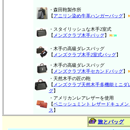
・森田鞄製作所
【
アニリン染め牛革ハンガーバッグ
】
・スタイリッシュな木手2室式
【
メンズクラブ木手バッグ
】
・木手の高級ダレスバッグ
【
メンズクラブ木手2室式バッグ
】
・木手の高級ダレスバッグ
【
メンズクラブ木手セカンドバッグ
】
・天然木手の匠の鞄
【
メンズクラブ天然木手多機能ミニダ
グ
】
・アメリカンレアレザーを使用
【
ペニッシュミント レザードキュメン
ス
】
旅とバッグ