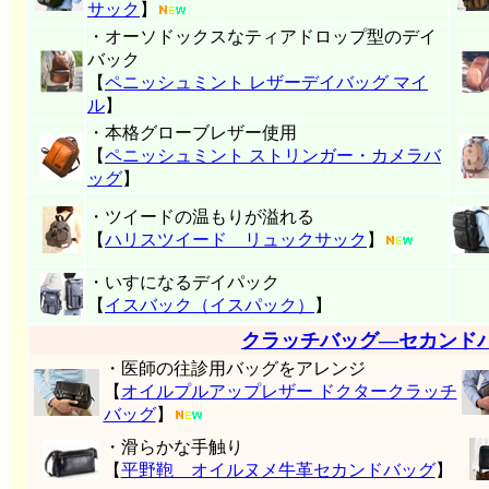
サック
】
・オーソドックスなティアドロップ型のデイ
バック
【
ペニッシュミント レザーデイバッグ マイ
ル
】
・本格グローブレザー使用
【
ペニッシュミント ストリンガー・カメラバ
ッグ
】
・ツイードの温もりが溢れる
【
ハリスツイード リュックサック
】
・いすになるデイパック
【
イスバック（イスパック）
】
クラッチバッグ―セカンド
・医師の往診用バッグをアレンジ
【
オイルプルアップレザー ドクタークラッチ
バッグ
】
・滑らかな手触り
【
平野鞄 オイルヌメ牛革セカンドバッグ
】