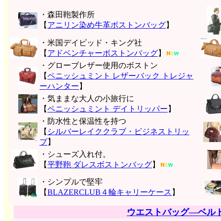
・森田鞄製作所
【
アニリン染め牛革ボストンバッグ
】
・米国デイビッド・キング社
【
アドベンチャーボストンバッグ
】
・グローブレザー使用のボストン
【
ペニッシュミント レザーバック トレジャ
ーハンター
】
・気ままな大人の小旅行に
【
ペニッシュミント デイトリッパー
】
・防水性と保温性を持つ
【
シルバーレイククラブ・ビジネストリッ
プ
】
・シューズ入れ付。
【
平野鞄 ダレスボストンバッグ
】
・シンプルで堅牢
【
BLAZERCLUB４輪キャリーケース
】
ウエストバッグ―ベル