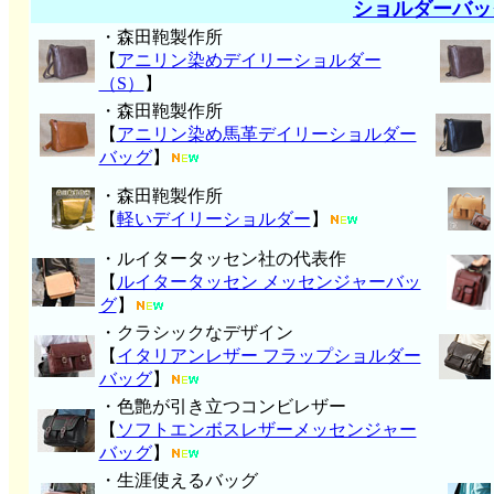
ショルダーバッ
・森田鞄製作所
【
アニリン染めデイリーショルダー
（S）
】
・森田鞄製作所
【
アニリン染め馬革デイリーショルダー
バッグ
】
・森田鞄製作所
【
軽いデイリーショルダー
】
・ルイタータッセン社の代表作
【
ルイタータッセン メッセンジャーバッ
グ
】
・クラシックなデザイン
【
イタリアンレザー フラップショルダー
バッグ
】
・色艶が引き立つコンビレザー
【
ソフトエンボスレザーメッセンジャー
バッグ
】
・生涯使えるバッグ