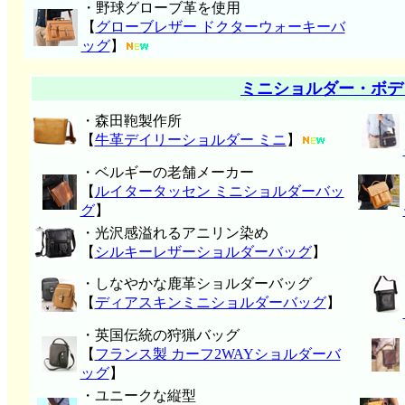
・野球グローブ革を使用
【
グローブレザー ドクターウォーキーバ
ッグ
】
ミニショルダー・ボデ
・森田鞄製作所
【
牛革デイリーショルダー ミニ
】
・ベルギーの老舗メーカー
【
ルイタータッセン ミニショルダーバッ
グ
】
・光沢感溢れるアニリン染め
【
シルキーレザーショルダーバッグ
】
・しなやかな鹿革ショルダーバッグ
【
ディアスキンミニショルダーバッグ
】
・英国伝統の狩猟バッグ
【
フランス製 カーフ2WAYショルダーバ
ッグ
】
・ユニークな縦型