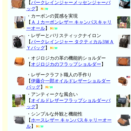
【
パークレインジャーメッセンジャーバ
ッグ
】
・カーボンの質感を実現
【
ＡＪカーボンレザー キャンパスキャリ
ーオール
】
・レザーとバリスティックナイロン
【
パークレインジャー タクティカル3ＷＡ
Ｙバッグ
】
・オジロジカの革の機能的ショルダー
【
オジロジカのフラップショルダー
】
・レザークラフト職人の手作り
【
伊藤介一郎オイルドレザーショルダー
バッグ
】
・アンティークな風合い
【
オイルドレザーフラップショルダーバ
ッグ
】
・シンプルな外観と機能性
【
ホースレザー キャンパスキャリーオー
ル
】