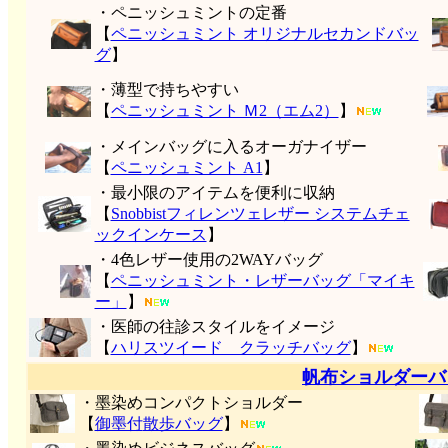
・ペニッシュミントの定番
【
ペニッシュミント オリジナルセカンドバッ
グ
】
・薄型で持ちやすい
【
ペニッシュミント Ｍ2（エム2）
】
・メインバッグに入るオーガナイザー
【
ペニッシュミント A1
】
・最小限のアイテムを便利に収納
【
Snobbistフィレンツェレザー システムチェ
ックインケース
】
・4色レザー使用の2WAYバッグ
【
ペニッシュミント・レザーバッグ「マイキ
ー」
】
・医師の往診スタイルをイメージ
【
ハリスツイード クラッチバッグ
】
帆布ショルダーバ
・墨染めコンパクトショルダー
【
御墨付
散歩バッグ
】