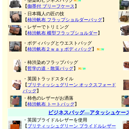
・墨染めビジネスバッグ
【
御墨付 ブリーフケース
】
・日本職人の匠の技
【
柿渋帆布 フラップショルダーバッグ
】
・レザーでトリミング
【
柿渋帆布 横型フラップショルダー
】
・ボディバッグとウエストバッグ
【
柿渋帆布２ｗａｙボディバッグ
】
・柿渋染めフラップバッグ
【
哲学の道・散策バッグ
】
・英国トラッドスタイル
【
ブリティッシュグリーン オックスフォード
バッグ
】
・柿色のレザーがお洒落
【
柿渋帆布 トートバッグ
】
ビジネスバッグ―アタッシュケー
・英国ブライドルレザーを使用
【
ブリティッシュグリーン ブライドルレザー