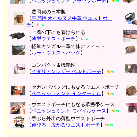
【
ペニッシュミント フラップポーチ
】
・豊岡発の日本製
【
平野鞄 オイルヌメ牛革 ウエストポー
チ
】
・上着の下にも着けられる
【
薄型ウエストポーチ
】
・軽量カンガルー革で体にフィット
【
ルー・ウエストバッグ
】
・コンパクト＆機能性
【
イタリアンレザー ベルトポーチ
】
・セカンドバッグにもなるウエストポーチ
【
ペニッシュミント インターナル
】
・ウエストポーチにもなる革携帯ケース
【
ペニッシュミント モバイルケース
】
・手ぶら外出の薄型ウエストポーチ
【
伸びる、広がるウエストポーチ
】