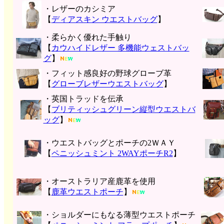
・レザーのカシミア
【
ディアスキン ウエストバッグ
】
・柔らかく優れた手触り
【
カウハイドレザー 多機能ウェストバッ
グ
】
・フィット感良好の野球グローブ革
【
グローブレザーウエストバッグ
】
・英国トラッドを伝承
【
ブリティッシュグリーン縦型ウエストバ
ッグ
】
・ウエストバッグとポーチの2ＷＡＹ
【
ペニッシュミント 2WAYポーチR2
】
・オーストラリア産鹿革を使用
【
鹿革ウエストポーチ
】
・ショルダーにもなる薄型ウエストポーチ