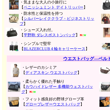
・気ままな大人の小旅行に
【
ペニッシュミント デイトリッパー
】
・防水性と保温性を持つ
【
シルバーレイククラブ・ビジネストリッ
プ
】
・シューズ入れ付。
【
平野鞄 ダレスボストンバッグ
】
・シンプルで堅牢
【
BLAZERCLUB４輪キャリーケース
】
ウエストバッグ―ベル
・レザーのカシミア
【
ディアスキン ウエストバッグ
】
・柔らかく優れた手触り
【
カウハイドレザー 多機能ウェストバッ
グ
】
・フィット感良好の野球グローブ革
【
グローブレザーウエストバッグ
】