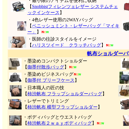
・最小限のアイテムを便利に収納
【
Snobbistフィレンツェレザー システムチェ
ックインケース
】
・4色レザー使用の2WAYバッグ
【
ペニッシュミント・レザーバッグ「マイキ
ー」
】
・医師の往診スタイルをイメージ
【
ハリスツイード クラッチバッグ
】
帆布ショルダーバ
・墨染めコンパクトショルダー
【
御墨付
散歩バッグ
】
・墨染めビジネスバッグ
【
御墨付 ブリーフケース
】
・日本職人の匠の技
【
柿渋帆布 フラップショルダーバッグ
】
・レザーでトリミング
【
柿渋帆布 横型フラップショルダー
】
・ボディバッグとウエストバッグ
【
柿渋帆布２ｗａｙボディバッグ
】