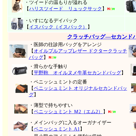
・ツイードの温もりが溢れる
【
ハリスツイード リュックサック
】
・いすになるデイパック
【
イスバック（イスパック）
】
クラッチバッグ―セカンド
・医師の往診用バッグをアレンジ
【
オイルプルアップレザー ドクタークラッチ
バッグ
】
・滑らかな手触り
【
平野鞄 オイルヌメ牛革セカンドバッグ
】
・ペニッシュミントの定番
【
ペニッシュミント オリジナルセカンドバッ
グ
】
・薄型で持ちやすい
【
ペニッシュミント Ｍ2（エム2）
】
・メインバッグに入るオーガナイザー
【
ペニッシュミント A1
】