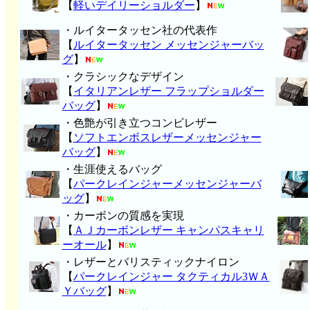
【
軽いデイリーショルダー
】
・ルイタータッセン社の代表作
【
ルイタータッセン メッセンジャーバッ
グ
】
・クラシックなデザイン
【
イタリアンレザー フラップショルダー
バッグ
】
・色艶が引き立つコンビレザー
【
ソフトエンボスレザーメッセンジャー
バッグ
】
・生涯使えるバッグ
【
パークレインジャーメッセンジャーバ
ッグ
】
・カーボンの質感を実現
【
ＡＪカーボンレザー キャンパスキャリ
ーオール
】
・レザーとバリスティックナイロン
【
パークレインジャー タクティカル3ＷＡ
Ｙバッグ
】