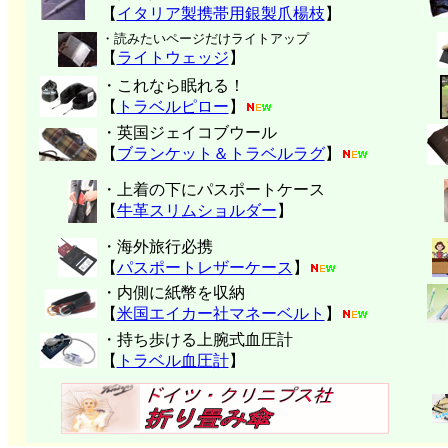
【
イタリア製携帯用銀製爪楊枝
】
・読みたいページだけライトアップ
【
ライトウェッジ
】
・これなら眠れる！
【
トラベルピロー
】
・英国ジェイコブウール
【
ブランケット＆トラベルラグ
】
・上着の下にパスポートケース
【
牛革スリムショルダー
】
・海外旅行必携
【
パスポートレザーケース
】
・内側に紙幣を収納
【
米国エイカー社マネーベルト
】
・持ち歩ける上腕式血圧計
【
トラベル血圧計
】