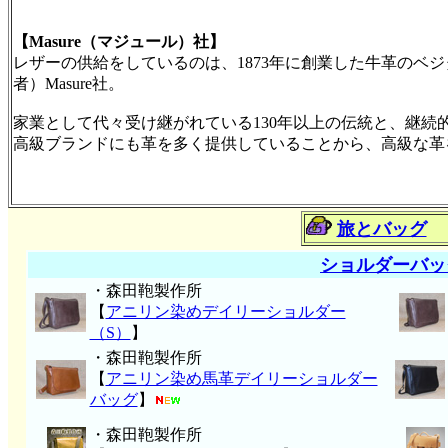
【Masure（マジュール）社】
レザーの供給をしているのは、1873年に創業した牛革のベ
者）Masure社。
家業として代々受け継がれている130年以上の伝統と、継
高級ブランドにも革を多く提供していることから、高級な革
旅とバッグ
ショルダーバッ
・森田鞄製作所
【
アニリン染めデイリーショルダー
（S）
】
・森田鞄製作所
【
アニリン染め馬革デイリーショルダー
バッグ
】
・森田鞄製作所