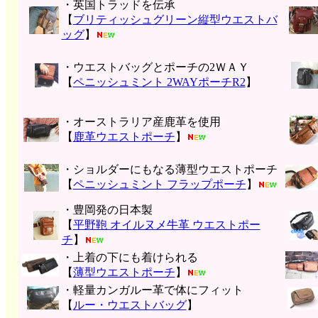
・英国トラッドを伝承
【
ブリティッシュグリーン縦型ウエストバ
ッグ
】
・ウエストバッグとポーチの2ＷＡＹ
【
ペニッシュミント 2WAYポーチR2
】
・オーストラリア産鹿革を使用
【
鹿革ウエストポーチ
】
・ショルダーにもなる薄型ウエストポーチ
【
ペニッシュミント フラップポーチ
】
・豊岡発の日本製
【
平野鞄 オイルヌメ牛革 ウエストポー
チ
】
・上着の下にも着けられる
【
薄型ウエストポーチ
】
・軽量カンガルー革で体にフィット
【
ルー・ウエストバッグ
】