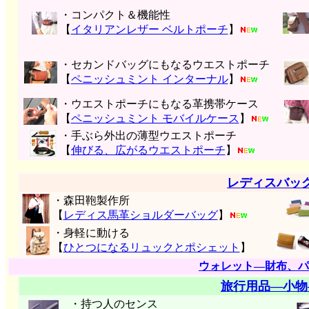
・コンパクト＆機能性
【
イタリアンレザー ベルトポーチ
】
・セカンドバッグにもなるウエストポーチ
【
ペニッシュミント インターナル
】
・ウエストポーチにもなる革携帯ケース
【
ペニッシュミント モバイルケース
】
・手ぶら外出の薄型ウエストポーチ
【
伸びる、広がるウエストポーチ
】
レディスバッ
・森田鞄製作所
【
レディス馬革ショルダーバッグ
】
・身軽に動ける
【
ひとつになるリュックとポシェット
】
ウォレット―財布、パ
旅行用品―小物
・持つ人のセンス