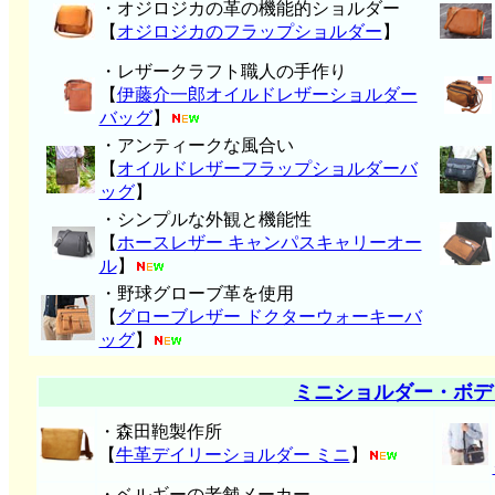
・オジロジカの革の機能的ショルダー
【
オジロジカのフラップショルダー
】
・レザークラフト職人の手作り
【
伊藤介一郎オイルドレザーショルダー
バッグ
】
・アンティークな風合い
【
オイルドレザーフラップショルダーバ
ッグ
】
・シンプルな外観と機能性
【
ホースレザー キャンパスキャリーオー
ル
】
・野球グローブ革を使用
【
グローブレザー ドクターウォーキーバ
ッグ
】
ミニショルダー・ボデ
・森田鞄製作所
【
牛革デイリーショルダー ミニ
】
・ベルギーの老舗メーカー