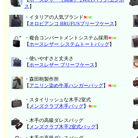
ス
】
・イタリアの人気ブランド
【
オロビアンコ BRUFUSブリーフケース
】
・複合コンパートメントシステム採用
【
ホースレザー システムトートバッグ
】
・使いやすさと丈夫さ
【
ホースレザー ブリーフケース
】
・森田鞄製作所
【
アニリン染め牛革ハンガーバッグ
】
・スタイリッシュな木手2室式
【
メンズクラブ木手バッグ
】
・木手の高級ダレスバッグ
【
メンズクラブ木手2室式バッグ
】
・木手の高級ダレスバッグ