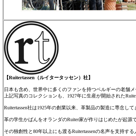
【Ruitertassen（ルイタータッセン）社】
日本も含め、世界中に多くのファンを持つベルギーの老舗メーカー、R
上記写真のコレクションも、1927年に生産が開始されたRuiter
Ruitertassen社は1925年の創業以来、革製品の製造に
革の学生かばんをオランダのRuiter家が作りはじめたが起源で
その独創性と80年以上にも渡るRuitertassenの名声を