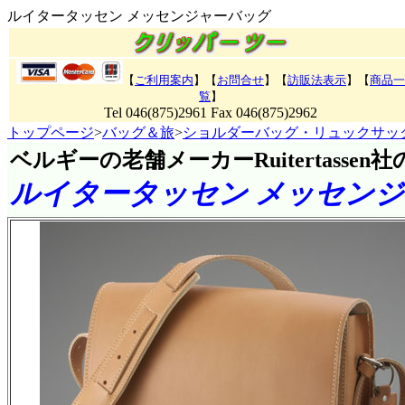
ルイタータッセン メッセンジャーバッグ
【
ご利用案内
】【
お問合せ
】【
訪販法表示
】
【
商品一
覧
】
Tel 046(875)2961 Fax 046(875)2962
トップページ
>
バッグ＆旅
>
ショルダーバッグ・リュックサッ
ベルギーの老舗メーカーRuitertassen
ルイタータッセン メッセン