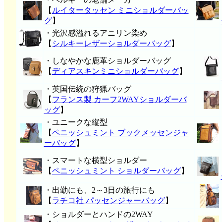
【
ルイタータッセン ミニショルダーバッ
グ
】
・光沢感溢れるアニリン染め
【
シルキーレザーショルダーバッグ
】
・しなやかな鹿革ショルダーバッグ
【
ディアスキンミニショルダーバッグ
】
・英国伝統の狩猟バッグ
【
フランス製 カーフ2WAYショルダーバ
ッグ
】
・ユニークな縦型
【
ペニッシュミント ブックメッセンジャ
ーバッグ
】
・スマートな横型ショルダー
【
ペニッシュミント ショルダーバッグ
】
・出勤にも、2～3日の旅行にも
【
ラチコ社 パッセンジャーバッグ
】
・ショルダーとハンドの2WAY