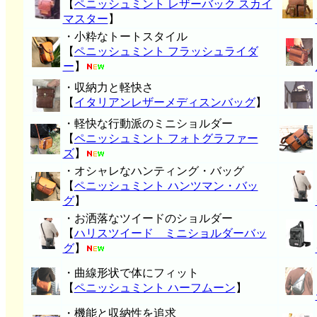
【
ペニッシュミント レザーバック スカイ
マスター
】
・小粋なトートスタイル
【
ペニッシュミント フラッシュライダ
ー
】
・収納力と軽快さ
【
イタリアンレザーメディスンバッグ
】
・軽快な行動派のミニショルダー
【
ペニッシュミント フォトグラファー
ズ
】
・オシャレなハンティング・バッグ
【
ペニッシュミント ハンツマン・バッ
グ
】
・お洒落なツイードのショルダー
【
ハリスツイード ミニショルダーバッ
グ
】
・曲線形状で体にフィット
【
ペニッシュミント ハーフムーン
】
・機能と収納性を追求