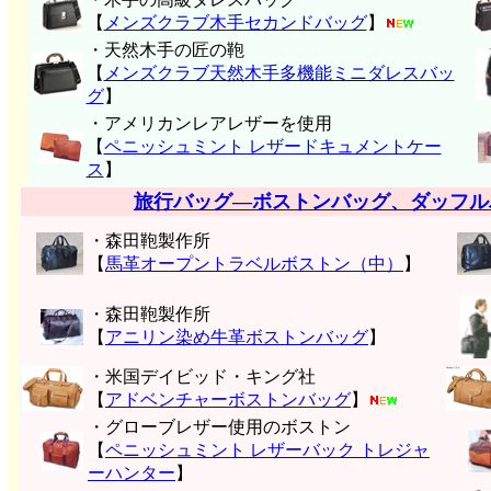
【
メンズクラブ木手セカンドバッグ
】
・天然木手の匠の鞄
【
メンズクラブ天然木手多機能ミニダレスバッ
グ
】
・アメリカンレアレザーを使用
【
ペニッシュミント レザードキュメントケー
ス
】
旅行バッグ―ボストンバッグ、ダッフル
・森田鞄製作所
【
馬革オープントラベルボストン（中）
】
・森田鞄製作所
【
アニリン染め牛革ボストンバッグ
】
・米国デイビッド・キング社
【
アドベンチャーボストンバッグ
】
・グローブレザー使用のボストン
【
ペニッシュミント レザーバック トレジャ
ーハンター
】