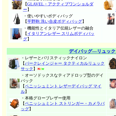
【
GLAVEL・アクティブワンショルダ
ー
】
・使いやすいボディバッグ
【
平野鞄 洗い合皮ボディバッグ
】
・機能性とイタリア伝統レザーの融合
【
イタリアンレザー スリムボディバッ
グ
】
デイバッグ―リュック
・レザーとバリスティックナイロン
【
パークレインジャー タクティカルリュック
サック
】
・オーソドックスなティアドロップ型のデイ
バック
【
ペニッシュミント レザーデイバッグ マイ
ル
】
・本格グローブレザー使用
【
ペニッシュミント ストリンガー・カメラバ
ッグ
】