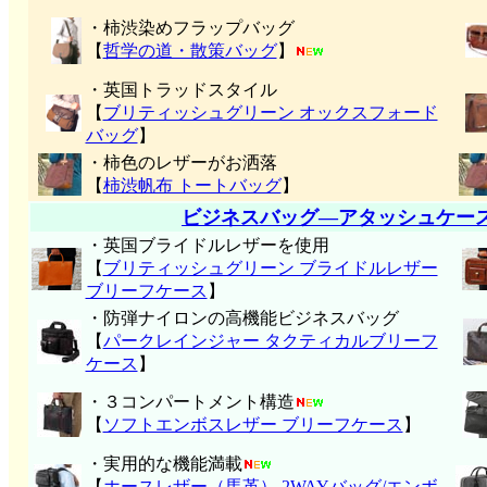
・柿渋染めフラップバッグ
【
哲学の道・散策バッグ
】
・英国トラッドスタイル
【
ブリティッシュグリーン オックスフォード
バッグ
】
・柿色のレザーがお洒落
【
柿渋帆布 トートバッグ
】
ビジネスバッグ―アタッシュケー
・英国ブライドルレザーを使用
【
ブリティッシュグリーン ブライドルレザー
ブリーフケース
】
・防弾ナイロンの高機能ビジネスバッグ
【
パークレインジャー タクティカルブリーフ
ケース
】
・３コンパートメント構造
【
ソフトエンボスレザー ブリーフケース
】
・実用的な機能満載
【
ホースレザー（馬革） 2WAYバッグ/エンボ