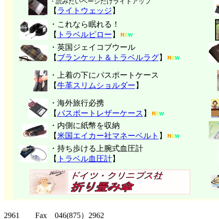
・読みたいページだけライトアップ
【
ライトウェッジ
】
・これなら眠れる！
【
トラベルピロー
】
・英国ジェイコブウール
【
ブランケット＆トラベルラグ
】
・上着の下にパスポートケース
【
牛革スリムショルダー
】
・海外旅行必携
【
パスポートレザーケース
】
・内側に紙幣を収納
【
米国エイカー社マネーベルト
】
・持ち歩ける上腕式血圧計
【
トラベル血圧計
】
クリッパーツー T
2961 Fax 046(875）2962