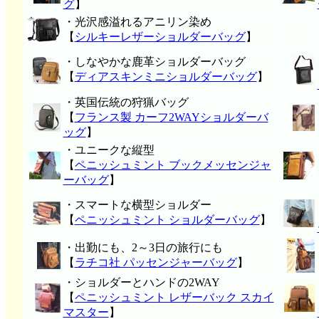
グ
】
・光沢感溢れるアニリン染め
【
シルキーレザーショルダーバッグ
】
・しなやかな鹿革ショルダーバッグ
【
ディアスキンミニショルダーバッグ
】
・英国伝統の狩猟バッグ
【
フランス製 カーフ2WAYショルダーバ
ッグ
】
・ユニークな縦型
【
ペニッシュミント ブックメッセンジャ
ーバッグ
】
・スマートな横型ショルダー
【
ペニッシュミント ショルダーバッグ
】
・出勤にも、2～3日の旅行にも
【
ラチコ社 パッセンジャーバッグ
】
・ショルダーとハンドの2WAY
【
ペニッシュミント レザーバック スカイ
マスター
】