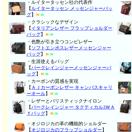
・ルイタータッセン社の代表作
【
ルイタータッセン メッセンジャーバッ
グ
】
・クラシックなデザイン
【
イタリアンレザー フラップショルダー
バッグ
】
・色艶が引き立つコンビレザー
【
ソフトエンボスレザーメッセンジャー
バッグ
】
・生涯使えるバッグ
【
パークレインジャーメッセンジャーバ
ッグ
】
・カーボンの質感を実現
【
ＡＪカーボンレザー キャンパスキャリ
ーオール
】
・レザーとバリスティックナイロン
【
パークレインジャー タクティカル3ＷＡ
Ｙバッグ
】
・オジロジカの革の機能的ショルダー
【
オジロジカのフラップショルダー
】