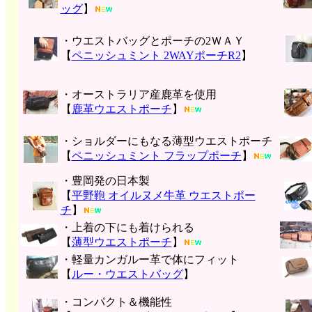
ッグ
】
・ウエストバッグとポーチの2ＷＡＹ
【
ペニッシュミント 2WAYポーチR2
】
・オーストラリア産鹿革を使用
【
鹿革ウエストポーチ
】
・ショルダーにもなる薄型ウエストポーチ
【
ペニッシュミント フラップポーチ
】
・豊岡発の日本製
【
平野鞄 オイルヌメ牛革 ウエストポー
チ
】
・上着の下にも着けられる
【
薄型ウエストポーチ
】
・軽量カンガルー革で体にフィット
【
ルー・ウエストバッグ
】
・コンパクト＆機能性