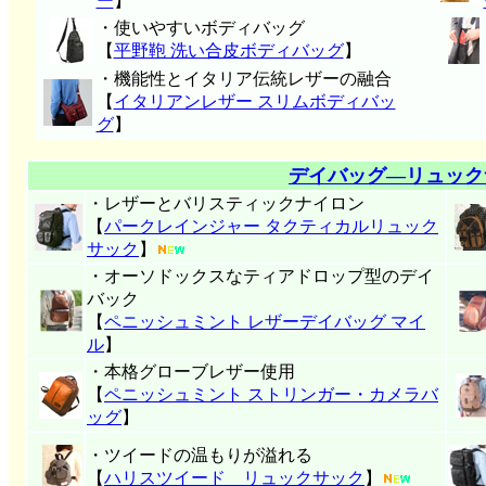
ー
】
・使いやすいボディバッグ
【
平野鞄 洗い合皮ボディバッグ
】
・機能性とイタリア伝統レザーの融合
【
イタリアンレザー スリムボディバッ
グ
】
デイバッグ―リュック
・レザーとバリスティックナイロン
【
パークレインジャー タクティカルリュック
サック
】
・オーソドックスなティアドロップ型のデイ
バック
【
ペニッシュミント レザーデイバッグ マイ
ル
】
・本格グローブレザー使用
【
ペニッシュミント ストリンガー・カメラバ
ッグ
】
・ツイードの温もりが溢れる
【
ハリスツイード リュックサック
】