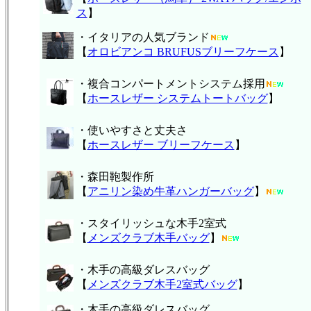
ス
】
・イタリアの人気ブランド
【
オロビアンコ BRUFUSブリーフケース
】
・複合コンパートメントシステム採用
【
ホースレザー システムトートバッグ
】
・使いやすさと丈夫さ
【
ホースレザー ブリーフケース
】
・森田鞄製作所
【
アニリン染め牛革ハンガーバッグ
】
・スタイリッシュな木手2室式
【
メンズクラブ木手バッグ
】
・木手の高級ダレスバッグ
【
メンズクラブ木手2室式バッグ
】
・木手の高級ダレスバッグ