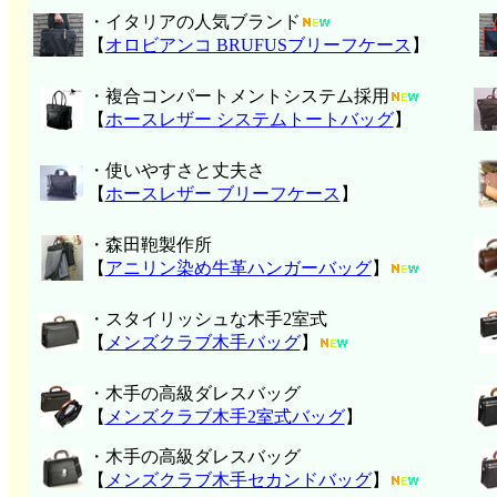
・イタリアの人気ブランド
【
オロビアンコ BRUFUSブリーフケース
】
・複合コンパートメントシステム採用
【
ホースレザー システムトートバッグ
】
・使いやすさと丈夫さ
【
ホースレザー ブリーフケース
】
・森田鞄製作所
【
アニリン染め牛革ハンガーバッグ
】
・スタイリッシュな木手2室式
【
メンズクラブ木手バッグ
】
・木手の高級ダレスバッグ
【
メンズクラブ木手2室式バッグ
】
・木手の高級ダレスバッグ
【
メンズクラブ木手セカンドバッグ
】