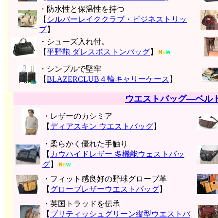
・防水性と保温性を持つ
【
シルバーレイククラブ・ビジネストリッ
プ
】
・シューズ入れ付。
【
平野鞄 ダレスボストンバッグ
】
・シンプルで堅牢
【
BLAZERCLUB４輪キャリーケース
】
ウエストバッグ―ベル
・レザーのカシミア
【
ディアスキン ウエストバッグ
】
・柔らかく優れた手触り
【
カウハイドレザー 多機能ウェストバッ
グ
】
・フィット感良好の野球グローブ革
【
グローブレザーウエストバッグ
】
・英国トラッドを伝承
【
ブリティッシュグリーン縦型ウエストバ