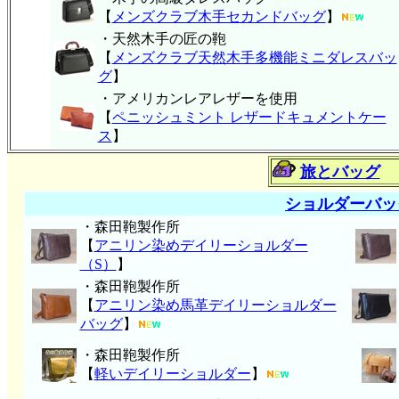
【
メンズクラブ木手セカンドバッグ
】
・天然木手の匠の鞄
【
メンズクラブ天然木手多機能ミニダレスバッ
グ
】
・アメリカンレアレザーを使用
【
ペニッシュミント レザードキュメントケー
ス
】
旅とバッグ
ショルダーバッ
・森田鞄製作所
【
アニリン染めデイリーショルダー
（S）
】
・森田鞄製作所
【
アニリン染め馬革デイリーショルダー
バッグ
】
・森田鞄製作所
【
軽いデイリーショルダー
】