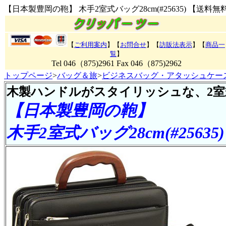
【日本製豊岡の鞄】 木手2室式バッグ28cm(#25635) 【送料無
【
ご利用案内
】【
お問合せ
】【
訪販法表示
】【
商品一
覧
】
Tel 046（875)2961 Fax 046（875)2962
トップページ
>
バッグ＆旅
>
ビジネスバッグ・アタッシュケー
木製ハンドルがスタイリッシュな、2
【日本製豊岡の鞄】
木手2室式バッグ28cm(#25635)