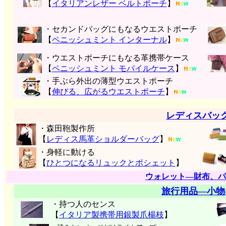
【
イタリアンレザー ベルトポーチ
】
・セカンドバッグにもなるウエストポーチ
【
ペニッシュミント インターナル
】
・ウエストポーチにもなる革携帯ケース
【
ペニッシュミント モバイルケース
】
・手ぶら外出の薄型ウエストポーチ
【
伸びる、広がるウエストポーチ
】
レディスバッ
・森田鞄製作所
【
レディス馬革ショルダーバッグ
】
・身軽に動ける
【
ひとつになるリュックとポシェット
】
ウォレット―財布、パ
旅行用品―小物
・持つ人のセンス
【
イタリア製携帯用銀製爪楊枝
】