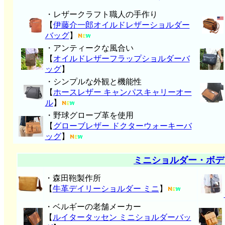
・レザークラフト職人の手作り
【
伊藤介一郎オイルドレザーショルダー
バッグ
】
・アンティークな風合い
【
オイルドレザーフラップショルダーバ
ッグ
】
・シンプルな外観と機能性
【
ホースレザー キャンパスキャリーオー
ル
】
・野球グローブ革を使用
【
グローブレザー ドクターウォーキーバ
ッグ
】
ミニショルダー・ボデ
・森田鞄製作所
【
牛革デイリーショルダー ミニ
】
・ベルギーの老舗メーカー
【
ルイタータッセン ミニショルダーバッ