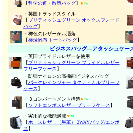
【
哲学の道・散策バッグ
】
・英国トラッドスタイル
【
ブリティッシュグリーン オックスフォード
バッグ
】
・柿色のレザーがお洒落
【
柿渋帆布 トートバッグ
】
ビジネスバッグ―アタッシュケー
・英国ブライドルレザーを使用
【
ブリティッシュグリーン ブライドルレザー
ブリーフケース
】
・防弾ナイロンの高機能ビジネスバッグ
【
パークレインジャー タクティカルブリーフ
ケース
】
・３コンパートメント構造
【
ソフトエンボスレザー ブリーフケース
】
・実用的な機能満載
【
ホースレザー（馬革） 2WAYバッグ/エンボ
ス
】