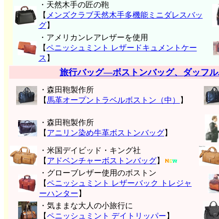
・天然木手の匠の鞄
【
メンズクラブ天然木手多機能ミニダレスバッ
グ
】
・アメリカンレアレザーを使用
【
ペニッシュミント レザードキュメントケー
ス
】
旅行バッグ―ボストンバッグ、ダッフル
・森田鞄製作所
【
馬革オープントラベルボストン（中）
】
・森田鞄製作所
【
アニリン染め牛革ボストンバッグ
】
・米国デイビッド・キング社
【
アドベンチャーボストンバッグ
】
・グローブレザー使用のボストン
【
ペニッシュミント レザーバック トレジャ
ーハンター
】
・気ままな大人の小旅行に
【
ペニッシュミント デイトリッパー
】