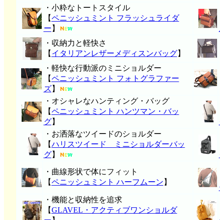
・小粋なトートスタイル
【
ペニッシュミント フラッシュライダ
ー
】
・収納力と軽快さ
【
イタリアンレザーメディスンバッグ
】
・軽快な行動派のミニショルダー
【
ペニッシュミント フォトグラファー
ズ
】
・オシャレなハンティング・バッグ
【
ペニッシュミント ハンツマン・バッ
グ
】
・お洒落なツイードのショルダー
【
ハリスツイード ミニショルダーバッ
グ
】
・曲線形状で体にフィット
【
ペニッシュミント ハーフムーン
】
・機能と収納性を追求
【
GLAVEL・アクティブワンショルダ