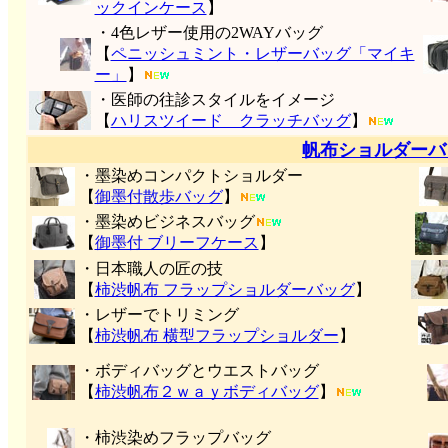
ックインケース
】
・4色レザー使用の2WAYバッグ
【
ペニッシュミント・レザーバッグ「マイキ
ー」
】
・医師の往診スタイルをイメージ
【
ハリスツイード クラッチバッグ
】
帆布ショルダーバ
・墨染めコンパクトショルダー
【
御墨付
散歩バッグ
】
・墨染めビジネスバッグ
【
御墨付 ブリーフケース
】
・日本職人の匠の技
【
柿渋帆布 フラップショルダーバッグ
】
・レザーでトリミング
【
柿渋帆布 横型フラップショルダー
】
・ボディバッグとウエストバッグ
【
柿渋帆布２ｗａｙボディバッグ
】
・柿渋染めフラップバッグ