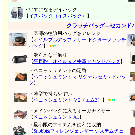
・いすになるデイパック
【
イスバック（イスパック）
】
クラッチバッグ―セカンド
・医師の往診用バッグをアレンジ
【
オイルプルアップレザー ドクタークラッチ
バッグ
】
・滑らかな手触り
【
平野鞄 オイルヌメ牛革セカンドバッグ
】
・ペニッシュミントの定番
【
ペニッシュミント オリジナルセカンドバッ
グ
】
・薄型で持ちやすい
【
ペニッシュミント Ｍ2（エム2）
】
・メインバッグに入るオーガナイザー
【
ペニッシュミント A1
】
・最小限のアイテムを便利に収納
【
Snobbistフィレンツェレザー システムチェ