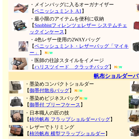
・メインバッグに入るオーガナイザー
【
ペニッシュミント A1
】
・最小限のアイテムを便利に収納
【
Snobbistフィレンツェレザー システムチェ
ックインケース
】
・4色レザー使用の2WAYバッグ
【
ペニッシュミント・レザーバッグ「マイキ
ー」
】
・医師の往診スタイルをイメージ
【
ハリスツイード クラッチバッグ
】
帆布ショルダーバ
・墨染めコンパクトショルダー
【
御墨付
散歩バッグ
】
・墨染めビジネスバッグ
【
御墨付 ブリーフケース
】
・日本職人の匠の技
【
柿渋帆布 フラップショルダーバッグ
】
・レザーでトリミング
【
柿渋帆布 横型フラップショルダー
】