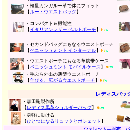
・軽量カンガルー革で体にフィット
【
ルー・ウエストバッグ
】
・コンパクト＆機能性
【
イタリアンレザー ベルトポーチ
】
・セカンドバッグにもなるウエストポーチ
【
ペニッシュミント インターナル
】
・ウエストポーチにもなる革携帯ケース
【
ペニッシュミント モバイルケース
】
・手ぶら外出の薄型ウエストポーチ
【
伸びる、広がるウエストポーチ
】
レディスバッ
・森田鞄製作所
【
レディス馬革ショルダーバッグ
】
・身軽に動ける
【
ひとつになるリュックとポシェット
】
ウォレット―財布、パ