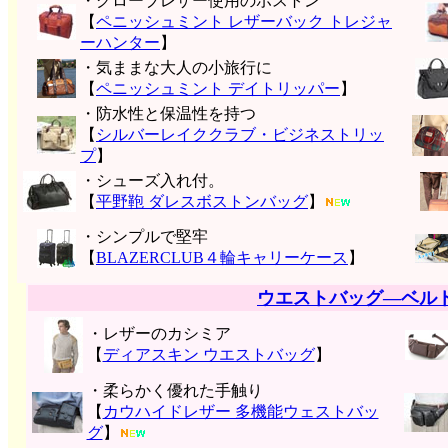
・グローブレザー使用のボストン
【
ペニッシュミント レザーバック トレジャ
ーハンター
】
・気ままな大人の小旅行に
【
ペニッシュミント デイトリッパー
】
・防水性と保温性を持つ
【
シルバーレイククラブ・ビジネストリッ
プ
】
・シューズ入れ付。
【
平野鞄 ダレスボストンバッグ
】
・シンプルで堅牢
【
BLAZERCLUB４輪キャリーケース
】
ウエストバッグ―ベル
・レザーのカシミア
【
ディアスキン ウエストバッグ
】
・柔らかく優れた手触り
【
カウハイドレザー 多機能ウェストバッ
グ
】