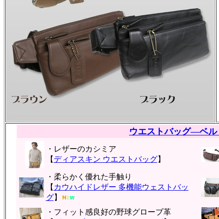
ウエストバッグ―ベル
・レザーのカシミア
【
ディアスキン ウエストバッグ
】
・柔らかく優れた手触り
【
カウハイドレザー 多機能ウェストバッ
グ
】
・フィット感良好の野球グローブ革