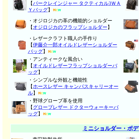
【
パークレインジャー タクティカル3ＷＡ
Ｙバッグ
】
・オジロジカの革の機能的ショルダー
【
オジロジカのフラップショルダー
】
・レザークラフト職人の手作り
【
伊藤介一郎オイルドレザーショルダー
バッグ
】
・アンティークな風合い
【
オイルドレザーフラップショルダーバ
ッグ
】
・シンプルな外観と機能性
【
ホースレザー キャンパスキャリーオー
ル
】
・野球グローブ革を使用
【
グローブレザー ドクターウォーキーバ
ッグ
】
ミニショルダー・ボデ