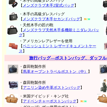
・木手の高級ダレスバッグ
【
メンズクラブ木手2室式バッグ
】
・木手の高級ダレスバッグ
【
メンズクラブ木手セカンドバッグ
】
・天然木手の匠の鞄
【
メンズクラブ天然木手多機能ミニダレスバッ
グ
】
・アメリカンレアレザーを使用
【
ペニッシュミント レザードキュメントケー
ス
】
旅行バッグ―ボストンバッグ、ダッフル
・森田鞄製作所
【
馬革オープントラベルボストン（中）
】
・森田鞄製作所
【
アニリン染め牛革ボストンバッグ
】
・米国デイビッド・キング社
【
アドベンチャーボストンバッグ
】