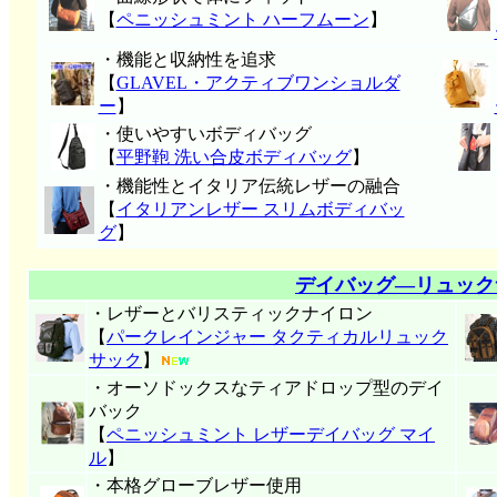
【
ペニッシュミント ハーフムーン
】
・機能と収納性を追求
【
GLAVEL・アクティブワンショルダ
ー
】
・使いやすいボディバッグ
【
平野鞄 洗い合皮ボディバッグ
】
・機能性とイタリア伝統レザーの融合
【
イタリアンレザー スリムボディバッ
グ
】
デイバッグ―リュック
・レザーとバリスティックナイロン
【
パークレインジャー タクティカルリュック
サック
】
・オーソドックスなティアドロップ型のデイ
バック
【
ペニッシュミント レザーデイバッグ マイ
ル
】
・本格グローブレザー使用