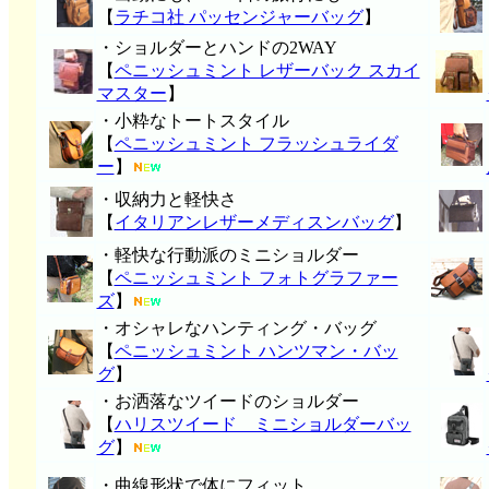
【
ラチコ社 パッセンジャーバッグ
】
・ショルダーとハンドの2WAY
【
ペニッシュミント レザーバック スカイ
マスター
】
・小粋なトートスタイル
【
ペニッシュミント フラッシュライダ
ー
】
・収納力と軽快さ
【
イタリアンレザーメディスンバッグ
】
・軽快な行動派のミニショルダー
【
ペニッシュミント フォトグラファー
ズ
】
・オシャレなハンティング・バッグ
【
ペニッシュミント ハンツマン・バッ
グ
】
・お洒落なツイードのショルダー
【
ハリスツイード ミニショルダーバッ
グ
】
・曲線形状で体にフィット