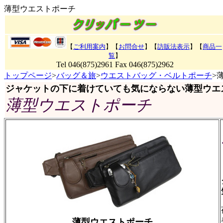
薄型ウエストポーチ
【
ご利用案内
】【
お問合せ
】【
訪販法表示
】
【
商品一
覧
】
Tel 046(875)2961 Fax 046(875)2962
トップページ
>
バッグ＆旅
>
ウエストバッグ・ベルトポーチ
>
ジャケットの下に着けていても気にならない薄型ウエ
薄型ウエストポーチ
薄型ウエストポーチ