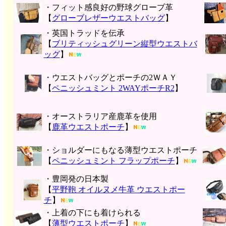
・フィット感良好の野球グローブ革
【
グローブレザーウエストバッグ
】
・英国トラッドを伝承
【
ブリティッシュグリーン縦型ウエストバ
ッグ
】
・ウエストバッグとポーチの2ＷＡＹ
【
ペニッシュミント 2WAYポーチR2
】
・オーストラリア産鹿革を使用
【
鹿革ウエストポーチ
】
・ショルダーにもなる薄型ウエストポーチ
【
ペニッシュミント フラップポーチ
】
・豊岡発の日本製
【
平野鞄 オイルヌメ牛革 ウエストポー
チ
】
・上着の下にも着けられる
【
薄型ウエストポーチ
】