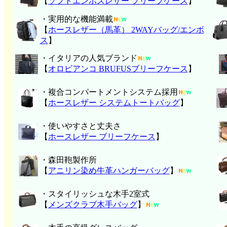
【
ソフトエンボスレザー ブリーフケース
】
・実用的な機能満載
【
ホースレザー（馬革） 2WAYバッグ/エンボ
ス
】
・イタリアの人気ブランド
【
オロビアンコ BRUFUSブリーフケース
】
・複合コンパートメントシステム採用
【
ホースレザー システムトートバッグ
】
・使いやすさと丈夫さ
【
ホースレザー ブリーフケース
】
・森田鞄製作所
【
アニリン染め牛革ハンガーバッグ
】
・スタイリッシュな木手2室式
【
メンズクラブ木手バッグ
】