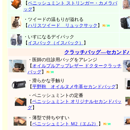
【
ペニッシュミント ストリンガー・カメラバ
ッグ
】
・ツイードの温もりが溢れる
【
ハリスツイード リュックサック
】
・いすになるデイパック
【
イスバック（イスパック）
】
クラッチバッグ―セカンド
・医師の往診用バッグをアレンジ
【
オイルプルアップレザー ドクタークラッチ
バッグ
】
・滑らかな手触り
【
平野鞄 オイルヌメ牛革セカンドバッグ
】
・ペニッシュミントの定番
【
ペニッシュミント オリジナルセカンドバッ
グ
】
・薄型で持ちやすい
【
ペニッシュミント Ｍ2（エム2）
】