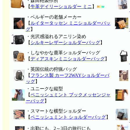
・森田鞄製作所
【
牛革デイリーショルダー ミニ
】
・ベルギーの老舗メーカー
【
ルイタータッセン ミニショルダーバッ
グ
】
・光沢感溢れるアニリン染め
【
シルキーレザーショルダーバッグ
】
・しなやかな鹿革ショルダーバッグ
【
ディアスキンミニショルダーバッグ
】
・英国伝統の狩猟バッグ
【
フランス製 カーフ2WAYショルダーバ
ッグ
】
・ユニークな縦型
【
ペニッシュミント ブックメッセンジャ
ーバッグ
】
・スマートな横型ショルダー
【
ペニッシュミント ショルダーバッグ
】
・出勤にも、2～3日の旅行にも