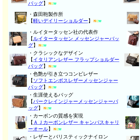
バッグ
】
・森田鞄製作所
【
軽いデイリーショルダー
】
・ルイタータッセン社の代表作
【
ルイタータッセン メッセンジャーバッ
グ
】
・クラシックなデザイン
【
イタリアンレザー フラップショルダー
バッグ
】
・色艶が引き立つコンビレザー
【
ソフトエンボスレザーメッセンジャー
バッグ
】
・生涯使えるバッグ
【
パークレインジャーメッセンジャーバ
ッグ
】
・カーボンの質感を実現
【
ＡＪカーボンレザー キャンパスキャリ
ーオール
】
・レザーとバリスティックナイロン