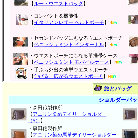
【
ルー・ウエストバッグ
】
・コンパクト＆機能性
【
イタリアンレザー ベルトポーチ
】
・セカンドバッグにもなるウエストポーチ
【
ペニッシュミント インターナル
】
・ウエストポーチにもなる革携帯ケース
【
ペニッシュミント モバイルケース
】
・手ぶら外出の薄型ウエストポーチ
【
伸びる、広がるウエストポーチ
】
旅とバッグ
ショルダーバッ
・森田鞄製作所
【
アニリン染めデイリーショルダー
（S）
】
・森田鞄製作所
【
アニリン染め馬革デイリーショルダー