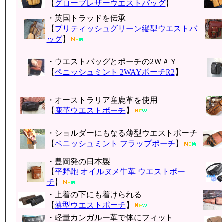
【
グローブレザーウエストバッグ
】
・英国トラッドを伝承
【
ブリティッシュグリーン縦型ウエストバ
ッグ
】
・ウエストバッグとポーチの2ＷＡＹ
【
ペニッシュミント 2WAYポーチR2
】
・オーストラリア産鹿革を使用
【
鹿革ウエストポーチ
】
・ショルダーにもなる薄型ウエストポーチ
【
ペニッシュミント フラップポーチ
】
・豊岡発の日本製
【
平野鞄 オイルヌメ牛革 ウエストポー
チ
】
・上着の下にも着けられる
【
薄型ウエストポーチ
】
・軽量カンガルー革で体にフィット