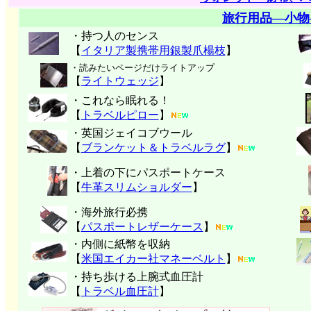
旅行用品―小物
・持つ人のセンス
【
イタリア製携帯用銀製爪楊枝
】
・読みたいページだけライトアップ
【
ライトウェッジ
】
・これなら眠れる！
【
トラベルピロー
】
・英国ジェイコブウール
【
ブランケット＆トラベルラグ
】
・上着の下にパスポートケース
【
牛革スリムショルダー
】
・海外旅行必携
【
パスポートレザーケース
】
・内側に紙幣を収納
【
米国エイカー社マネーベルト
】
・持ち歩ける上腕式血圧計
【
トラベル血圧計
】