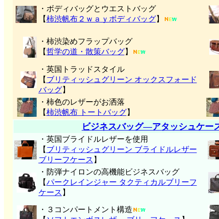
・ボディバッグとウエストバッグ
【
柿渋帆布２ｗａｙボディバッグ
】
・柿渋染めフラップバッグ
【
哲学の道・散策バッグ
】
・英国トラッドスタイル
【
ブリティッシュグリーン オックスフォード
バッグ
】
・柿色のレザーがお洒落
【
柿渋帆布 トートバッグ
】
ビジネスバッグ―アタッシュケー
・英国ブライドルレザーを使用
【
ブリティッシュグリーン ブライドルレザー
ブリーフケース
】
・防弾ナイロンの高機能ビジネスバッグ
【
パークレインジャー タクティカルブリーフ
ケース
】
・３コンパートメント構造