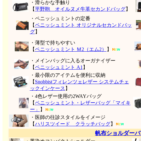
・滑らかな手触り
【
平野鞄 オイルヌメ牛革セカンドバッグ
】
・ペニッシュミントの定番
【
ペニッシュミント オリジナルセカンドバッ
グ
】
・薄型で持ちやすい
【
ペニッシュミント Ｍ2（エム2）
】
・メインバッグに入るオーガナイザー
【
ペニッシュミント A1
】
・最小限のアイテムを便利に収納
【
Snobbistフィレンツェレザー システムチェ
ックインケース
】
・4色レザー使用の2WAYバッグ
【
ペニッシュミント・レザーバッグ「マイキ
ー」
】
・医師の往診スタイルをイメージ
【
ハリスツイード クラッチバッグ
】
帆布ショルダーバ