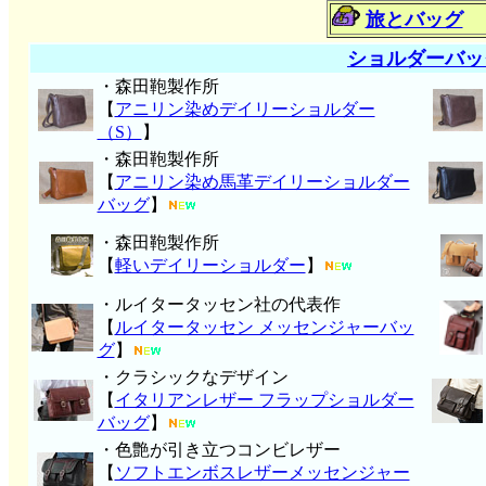
旅とバッグ
ショルダーバッ
・森田鞄製作所
【
アニリン染めデイリーショルダー
（S）
】
・森田鞄製作所
【
アニリン染め馬革デイリーショルダー
バッグ
】
・森田鞄製作所
【
軽いデイリーショルダー
】
・ルイタータッセン社の代表作
【
ルイタータッセン メッセンジャーバッ
グ
】
・クラシックなデザイン
【
イタリアンレザー フラップショルダー
バッグ
】
・色艶が引き立つコンビレザー
【
ソフトエンボスレザーメッセンジャー