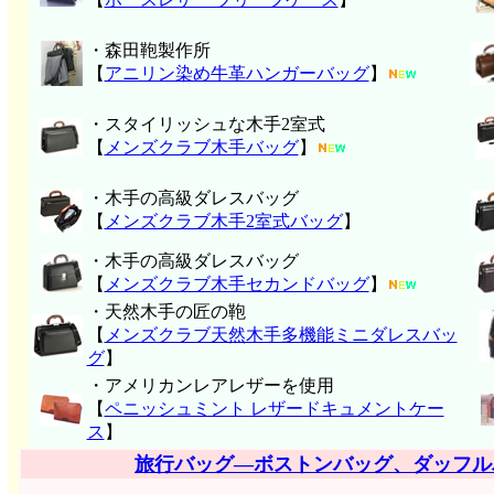
・森田鞄製作所
【
アニリン染め牛革ハンガーバッグ
】
・スタイリッシュな木手2室式
【
メンズクラブ木手バッグ
】
・木手の高級ダレスバッグ
【
メンズクラブ木手2室式バッグ
】
・木手の高級ダレスバッグ
【
メンズクラブ木手セカンドバッグ
】
・天然木手の匠の鞄
【
メンズクラブ天然木手多機能ミニダレスバッ
グ
】
・アメリカンレアレザーを使用
【
ペニッシュミント レザードキュメントケー
ス
】
旅行バッグ―ボストンバッグ、ダッフル