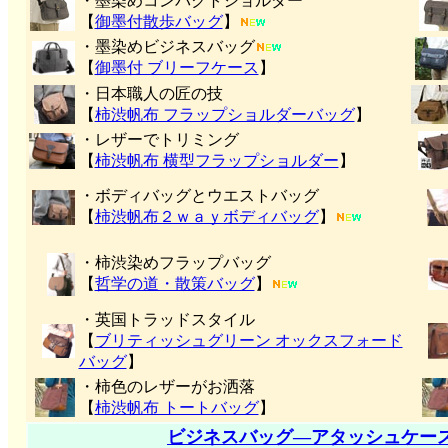
・墨染めコンパクトショルダー
【
御墨付
散歩バッグ
】
・墨染めビジネスバッグ
【
御墨付 ブリーフケース
】
・日本職人の匠の技
【
柿渋帆布 フラップショルダーバッグ
】
・レザーでトリミング
【
柿渋帆布 横型フラップショルダー
】
・ボディバッグとウエストバッグ
【
柿渋帆布２ｗａｙボディバッグ
】
・柿渋染めフラップバッグ
【
哲学の道・散策バッグ
】
・英国トラッドスタイル
【
ブリティッシュグリーン オックスフォード
バッグ
】
・柿色のレザーがお洒落
【
柿渋帆布 トートバッグ
】
ビジネスバッグ―アタッシュケー