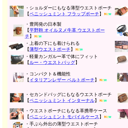
・ショルダーにもなる薄型ウエストポーチ
【
ペニッシュミント フラップポーチ
】
・豊岡発の日本製
【
平野鞄 オイルヌメ牛革 ウエストポー
チ
】
・上着の下にも着けられる
【
薄型ウエストポーチ
】
・軽量カンガルー革で体にフィット
【
ルー・ウエストバッグ
】
・コンパクト＆機能性
【
イタリアンレザー ベルトポーチ
】
・セカンドバッグにもなるウエストポーチ
【
ペニッシュミント インターナル
】
・ウエストポーチにもなる革携帯ケース
【
ペニッシュミント モバイルケース
】
・手ぶら外出の薄型ウエストポーチ