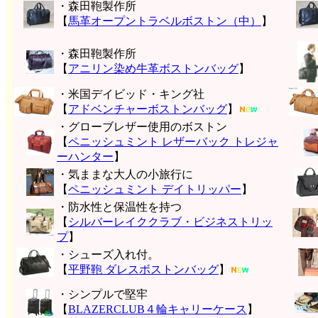
・森田鞄製作所
【
馬革オープントラベルボストン（中）
】
・森田鞄製作所
【
アニリン染め牛革ボストンバッグ
】
・米国デイビッド・キング社
【
アドベンチャーボストンバッグ
】
・グローブレザー使用のボストン
【
ペニッシュミント レザーバック トレジャ
ーハンター
】
・気ままな大人の小旅行に
【
ペニッシュミント デイトリッパー
】
・防水性と保温性を持つ
【
シルバーレイククラブ・ビジネストリッ
プ
】
・シューズ入れ付。
【
平野鞄 ダレスボストンバッグ
】
・シンプルで堅牢
【
BLAZERCLUB４輪キャリーケース
】