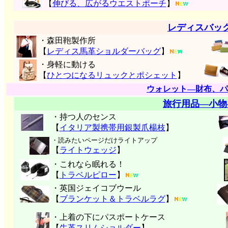
【
伸びる、広がるウエストポーチ
】
レディスバッ
・森田鞄製作所
【
レディス馬革ショルダーバッグ
】
・身軽に動ける
【
ひとつになるリュックとポシェット
】
ウォレット―財布、パ
旅行用品―小物
・持つ人のセンス
【
イタリア製携帯用銀製爪楊枝
】
・読みたいページだけライトアップ
【
ライトウェッジ
】
・これなら眠れる！
【
トラベルピロー
】
・英国ジェイコブウール
【
ブランケット＆トラベルラグ
】
・上着の下にパスポートケース
【
牛革スリムショルダー
】