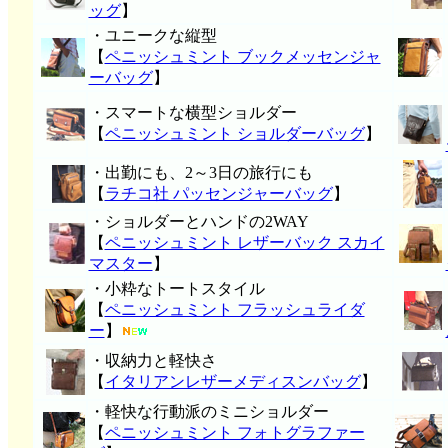
ッグ
】
・ユニークな縦型
【
ペニッシュミント ブックメッセンジャ
ーバッグ
】
・スマートな横型ショルダー
【
ペニッシュミント ショルダーバッグ
】
・出勤にも、2～3日の旅行にも
【
ラチコ社 パッセンジャーバッグ
】
・ショルダーとハンドの2WAY
【
ペニッシュミント レザーバック スカイ
マスター
】
・小粋なトートスタイル
【
ペニッシュミント フラッシュライダ
ー
】
・収納力と軽快さ
【
イタリアンレザーメディスンバッグ
】
・軽快な行動派のミニショルダー
【
ペニッシュミント フォトグラファー