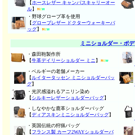
【
ホースレザー キャンパスキャリーオー
ル
】
・野球グローブ革を使用
【
グローブレザー ドクターウォーキーバ
ッグ
】
ミニショルダー・ボデ
・森田鞄製作所
【
牛革デイリーショルダー ミニ
】
・ベルギーの老舗メーカー
【
ルイタータッセン ミニショルダーバッ
グ
】
・光沢感溢れるアニリン染め
【
シルキーレザーショルダーバッグ
】
・しなやかな鹿革ショルダーバッグ
【
ディアスキンミニショルダーバッグ
】
・英国伝統の狩猟バッグ
【
フランス製 カーフ2WAYショルダーバ