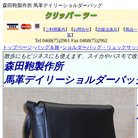
森田鞄製作所 馬革デイリーショルダーバッグ
【
ご利用案内
】【
お問合せ
】【
訪販法表示
】【
商品一
覧
】
Tel 0468(75)2961 Fax 0468(75)2962
トップページ
>
バッグ＆旅
>
ショルダーバッグ・リュックサッ
散歩にもビジネスにも使えます、スイカやパスモで改
森田鞄製作所
馬革デイリーショルダーバッ