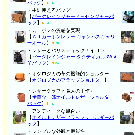
バッグ
】
・生涯使えるバッグ
【
パークレインジャーメッセンジャーバ
ッグ
】
・カーボンの質感を実現
【
ＡＪカーボンレザー キャンパスキャリ
ーオール
】
・レザーとバリスティックナイロン
【
パークレインジャー タクティカル3ＷＡ
Ｙバッグ
】
・オジロジカの革の機能的ショルダー
【
オジロジカのフラップショルダー
】
・レザークラフト職人の手作り
【
伊藤介一郎オイルドレザーショルダー
バッグ
】
・アンティークな風合い
【
オイルドレザーフラップショルダーバ
ッグ
】
・シンプルな外観と機能性