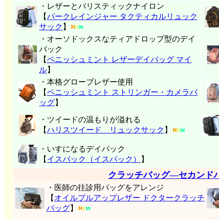
・レザーとバリスティックナイロン
【
パークレインジャー タクティカルリュック
サック
】
・オーソドックスなティアドロップ型のデイ
バック
【
ペニッシュミント レザーデイバッグ マイ
ル
】
・本格グローブレザー使用
【
ペニッシュミント ストリンガー・カメラバ
ッグ
】
・ツイードの温もりが溢れる
【
ハリスツイード リュックサック
】
・いすになるデイパック
【
イスバック（イスパック）
】
クラッチバッグ―セカンド
・医師の往診用バッグをアレンジ
【
オイルプルアップレザー ドクタークラッチ
バッグ
】