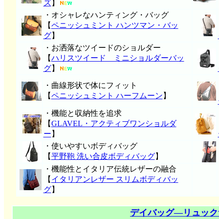
ズ
】
・オシャレなハンティング・バッグ
【
ペニッシュミント ハンツマン・バッ
グ
】
・お洒落なツイードのショルダー
【
ハリスツイード ミニショルダーバッ
グ
】
・曲線形状で体にフィット
【
ペニッシュミント ハーフムーン
】
・機能と収納性を追求
【
GLAVEL・アクティブワンショルダ
ー
】
・使いやすいボディバッグ
【
平野鞄 洗い合皮ボディバッグ
】
・機能性とイタリア伝統レザーの融合
【
イタリアンレザー スリムボディバッ
グ
】
デイバッグ―リュック