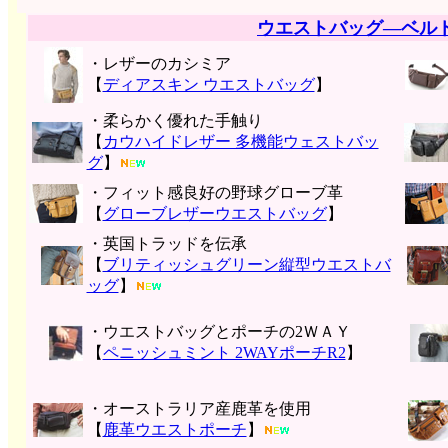
ウエストバッグ―ベル
・レザーのカシミア
【
ディアスキン ウエストバッグ
】
・柔らかく優れた手触り
【
カウハイドレザー 多機能ウェストバッ
グ
】
・フィット感良好の野球グローブ革
【
グローブレザーウエストバッグ
】
・英国トラッドを伝承
【
ブリティッシュグリーン縦型ウエストバ
ッグ
】
・ウエストバッグとポーチの2ＷＡＹ
【
ペニッシュミント 2WAYポーチR2
】
・オーストラリア産鹿革を使用
【
鹿革ウエストポーチ
】