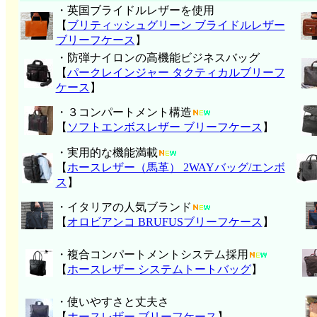
・英国ブライドルレザーを使用
【
ブリティッシュグリーン ブライドルレザー
ブリーフケース
】
・防弾ナイロンの高機能ビジネスバッグ
【
パークレインジャー タクティカルブリーフ
ケース
】
・３コンパートメント構造
【
ソフトエンボスレザー ブリーフケース
】
・実用的な機能満載
【
ホースレザー（馬革） 2WAYバッグ/エンボ
ス
】
・イタリアの人気ブランド
【
オロビアンコ BRUFUSブリーフケース
】
・複合コンパートメントシステム採用
【
ホースレザー システムトートバッグ
】
・使いやすさと丈夫さ
【
ホースレザー ブリーフケース
】