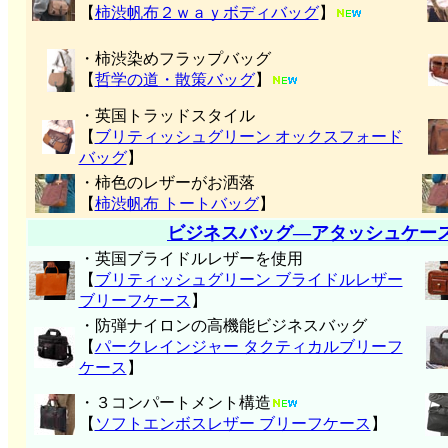
【
柿渋帆布２ｗａｙボディバッグ
】
・柿渋染めフラップバッグ
【
哲学の道・散策バッグ
】
・英国トラッドスタイル
【
ブリティッシュグリーン オックスフォード
バッグ
】
・柿色のレザーがお洒落
【
柿渋帆布 トートバッグ
】
ビジネスバッグ―アタッシュケー
・英国ブライドルレザーを使用
【
ブリティッシュグリーン ブライドルレザー
ブリーフケース
】
・防弾ナイロンの高機能ビジネスバッグ
【
パークレインジャー タクティカルブリーフ
ケース
】
・３コンパートメント構造
【
ソフトエンボスレザー ブリーフケース
】