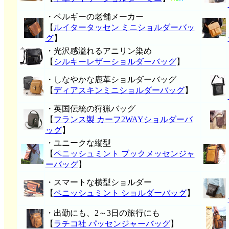
・ベルギーの老舗メーカー
【
ルイタータッセン ミニショルダーバッ
グ
】
・光沢感溢れるアニリン染め
【
シルキーレザーショルダーバッグ
】
・しなやかな鹿革ショルダーバッグ
【
ディアスキンミニショルダーバッグ
】
・英国伝統の狩猟バッグ
【
フランス製 カーフ2WAYショルダーバ
ッグ
】
・ユニークな縦型
【
ペニッシュミント ブックメッセンジャ
ーバッグ
】
・スマートな横型ショルダー
【
ペニッシュミント ショルダーバッグ
】
・出勤にも、2～3日の旅行にも
【
ラチコ社 パッセンジャーバッグ
】