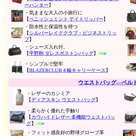
ーハンター
】
・気ままな大人の小旅行に
【
ペニッシュミント デイトリッパー
】
・防水性と保温性を持つ
【
シルバーレイククラブ・ビジネストリッ
プ
】
・シューズ入れ付。
【
平野鞄 ダレスボストンバッグ
】
・シンプルで堅牢
【
BLAZERCLUB４輪キャリーケース
】
ウエストバッグ―ベル
・レザーのカシミア
【
ディアスキン ウエストバッグ
】
・柔らかく優れた手触り
【
カウハイドレザー 多機能ウェストバッ
グ
】
・フィット感良好の野球グローブ革