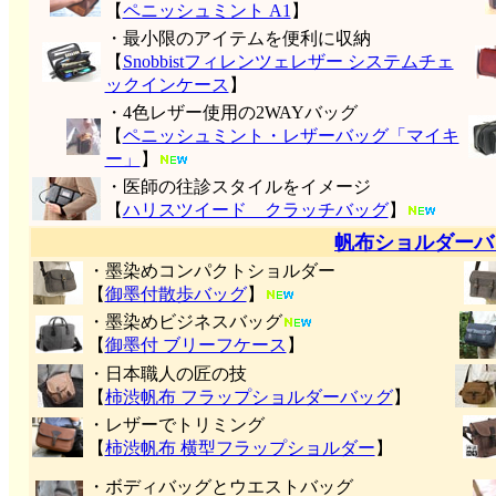
【
ペニッシュミント A1
】
・最小限のアイテムを便利に収納
【
Snobbistフィレンツェレザー システムチェ
ックインケース
】
・4色レザー使用の2WAYバッグ
【
ペニッシュミント・レザーバッグ「マイキ
ー」
】
・医師の往診スタイルをイメージ
【
ハリスツイード クラッチバッグ
】
帆布ショルダーバ
・墨染めコンパクトショルダー
【
御墨付
散歩バッグ
】
・墨染めビジネスバッグ
【
御墨付 ブリーフケース
】
・日本職人の匠の技
【
柿渋帆布 フラップショルダーバッグ
】
・レザーでトリミング
【
柿渋帆布 横型フラップショルダー
】
・ボディバッグとウエストバッグ