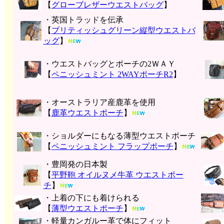
【
グローブレザーウエストバッグ
】
・英国トラッドを伝承
【
ブリティッシュグリーン縦型ウエストバ
ッグ
】
・ウエストバッグとポーチの2ＷＡＹ
【
ペニッシュミント 2WAYポーチR2
】
・オーストラリア産鹿革を使用
【
鹿革ウエストポーチ
】
・ショルダーにもなる薄型ウエストポーチ
【
ペニッシュミント フラップポーチ
】
・豊岡発の日本製
【
平野鞄 オイルヌメ牛革 ウエストポー
チ
】
・上着の下にも着けられる
【
薄型ウエストポーチ
】
・軽量カンガルー革で体にフィット