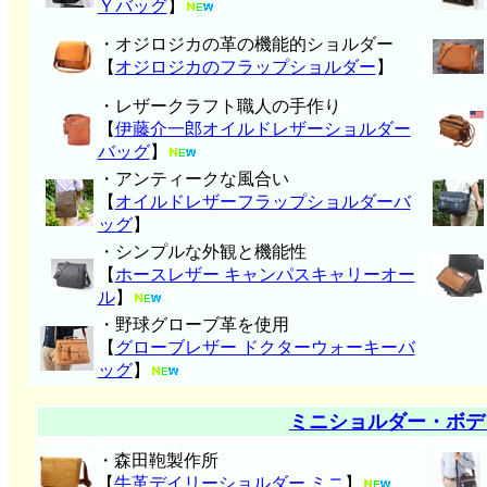
Ｙバッグ
】
・オジロジカの革の機能的ショルダー
【
オジロジカのフラップショルダー
】
・レザークラフト職人の手作り
【
伊藤介一郎オイルドレザーショルダー
バッグ
】
・アンティークな風合い
【
オイルドレザーフラップショルダーバ
ッグ
】
・シンプルな外観と機能性
【
ホースレザー キャンパスキャリーオー
ル
】
・野球グローブ革を使用
【
グローブレザー ドクターウォーキーバ
ッグ
】
ミニショルダー・ボデ
・森田鞄製作所
【
牛革デイリーショルダー ミニ
】