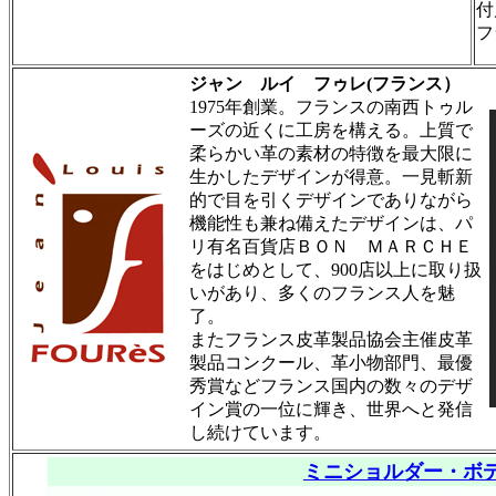
付
フ
ジャン ルイ フゥレ(フランス）
1975年創業。フランスの南西トゥル
ーズの近くに工房を構える。上質で
柔らかい革の素材の特徴を最大限に
生かしたデザインが得意。一見斬新
的で目を引くデザインでありながら
機能性も兼ね備えたデザインは、パ
リ有名百貨店ＢＯＮ ＭＡＲＣＨＥ
をはじめとして、900店以上に取り扱
いがあり、多くのフランス人を魅
了。
またフランス皮革製品協会主催皮革
製品コンクール、革小物部門、最優
秀賞などフランス国内の数々のデザ
イン賞の一位に輝き、世界へと発信
し続けています。
ミニショルダー・ボ