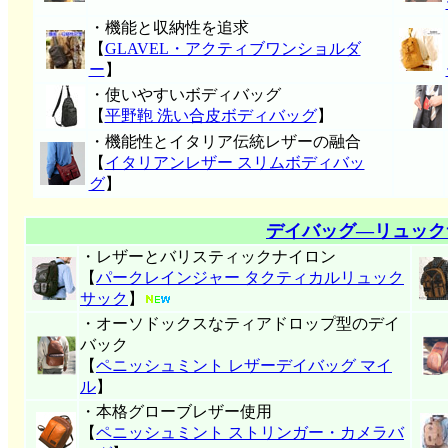
・機能と収納性を追求
【
GLAVEL・アクティブワンショルダ
ー
】
・使いやすいボディバッグ
【
平野鞄 洗い合皮ボディバッグ
】
・機能性とイタリア伝統レザーの融合
【
イタリアンレザー スリムボディバッ
グ
】
デイバッグ―リュック
・レザーとバリスティックナイロン
【
パークレインジャー タクティカルリュック
サック
】
・オーソドックスなティアドロップ型のデイ
バック
【
ペニッシュミント レザーデイバッグ マイ
ル
】
・本格グローブレザー使用
【
ペニッシュミント ストリンガー・カメラバ