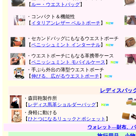
【
ルー・ウエストバッグ
】
・コンパクト＆機能性
【
イタリアンレザー ベルトポーチ
】
・セカンドバッグにもなるウエストポーチ
【
ペニッシュミント インターナル
】
・ウエストポーチにもなる革携帯ケース
【
ペニッシュミント モバイルケース
】
・手ぶら外出の薄型ウエストポーチ
【
伸びる、広がるウエストポーチ
】
レディスバッ
・森田鞄製作所
【
レディス馬革ショルダーバッグ
】
・身軽に動ける
【
ひとつになるリュックとポシェット
】
ウォレット―財布、パ