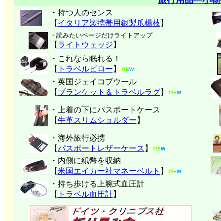
旅行用品―小物
・持つ人のセンス
【
イタリア製携帯用銀製爪楊枝
】
・読みたいページだけライトアップ
【
ライトウェッジ
】
・これなら眠れる！
【
トラベルピロー
】
・英国ジェイコブウール
【
ブランケット＆トラベルラグ
】
・上着の下にパスポートケース
【
牛革スリムショルダー
】
・海外旅行必携
【
パスポートレザーケース
】
・内側に紙幣を収納
【
米国エイカー社マネーベルト
】
・持ち歩ける上腕式血圧計
【
トラベル血圧計
】