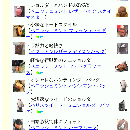
・ショルダーとハンドの2WAY
【
ペニッシュミント レザーバック スカイ
マスター
】
・小粋なトートスタイル
【
ペニッシュミント フラッシュライダ
ー
】
・収納力と軽快さ
【
イタリアンレザーメディスンバッグ
】
・軽快な行動派のミニショルダー
【
ペニッシュミント フォトグラファー
ズ
】
・オシャレなハンティング・バッグ
【
ペニッシュミント ハンツマン・バッ
グ
】
・お洒落なツイードのショルダー
【
ハリスツイード ミニショルダーバッ
グ
】
・曲線形状で体にフィット
【
ペニッシュミント ハーフムーン
】