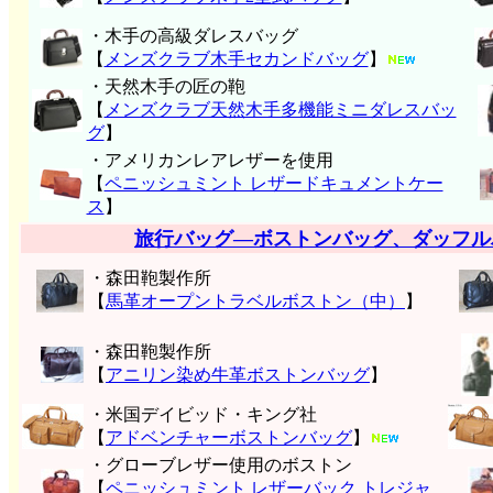
・木手の高級ダレスバッグ
【
メンズクラブ木手セカンドバッグ
】
・天然木手の匠の鞄
【
メンズクラブ天然木手多機能ミニダレスバッ
グ
】
・アメリカンレアレザーを使用
【
ペニッシュミント レザードキュメントケー
ス
】
旅行バッグ―ボストンバッグ、ダッフル
・森田鞄製作所
【
馬革オープントラベルボストン（中）
】
・森田鞄製作所
【
アニリン染め牛革ボストンバッグ
】
・米国デイビッド・キング社
【
アドベンチャーボストンバッグ
】
・グローブレザー使用のボストン
【
ペニッシュミント レザーバック トレジャ