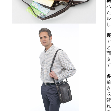
機
ハ
た
ル
裏
ア
と
面
タ
て
多
前
き
収
背
れ