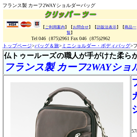
フランス製 カーフ2WAYショルダーバッグ
【
ご利用案内
】【
お問合せ
】【
訪販法表示
】【
商品一
覧
】
Tel 046（875)2961 Fax 046（875)2962
トップページ
>
バッグ＆旅
>
ミニショルダー・ボディバッグ
>
仏トゥールーズの職人が手がけた柔らか
フランス製 カーフ2WAYシ
57