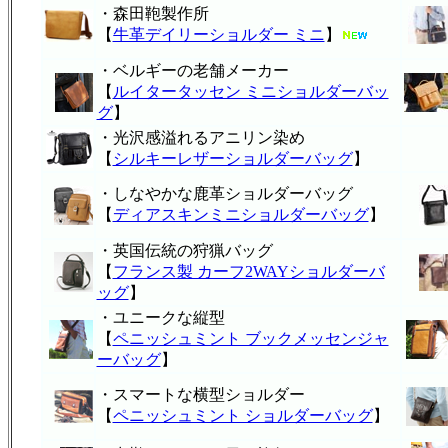
・森田鞄製作所
【
牛革デイリーショルダー ミニ
】
・ベルギーの老舗メーカー
【
ルイタータッセン ミニショルダーバッ
グ
】
・光沢感溢れるアニリン染め
【
シルキーレザーショルダーバッグ
】
・しなやかな鹿革ショルダーバッグ
【
ディアスキンミニショルダーバッグ
】
・英国伝統の狩猟バッグ
【
フランス製 カーフ2WAYショルダーバ
ッグ
】
・ユニークな縦型
【
ペニッシュミント ブックメッセンジャ
ーバッグ
】
・スマートな横型ショルダー
【
ペニッシュミント ショルダーバッグ
】