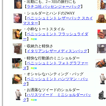
・出勤にも、2～3日の旅行にも
【
ラチコ社 パッセンジャーバッグ
】
・ショルダーとハンドの2WAY
【
ペニッシュミント レザーバック スカイ
マスター
】
・小粋なトートスタイル
【
ペニッシュミント フラッシュライダ
ー
】
・収納力と軽快さ
【
イタリアンレザーメディスンバッグ
】
・軽快な行動派のミニショルダー
【
ペニッシュミント フォトグラファー
ズ
】
・オシャレなハンティング・バッグ
【
ペニッシュミント ハンツマン・バッ
グ
】
・お洒落なツイードのショルダー
【
ハリスツイード ミニショルダーバッ
グ
】