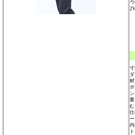
ろ
2
￥
寸
ダ
材
ポ
ン
重
む
仕
ー
内
ト