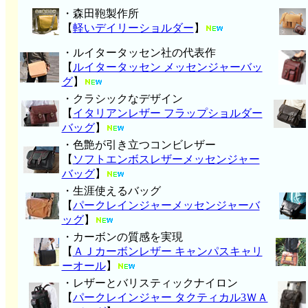
・森田鞄製作所
【
軽いデイリーショルダー
】
・ルイタータッセン社の代表作
【
ルイタータッセン メッセンジャーバッ
グ
】
・クラシックなデザイン
【
イタリアンレザー フラップショルダー
バッグ
】
・色艶が引き立つコンビレザー
【
ソフトエンボスレザーメッセンジャー
バッグ
】
・生涯使えるバッグ
【
パークレインジャーメッセンジャーバ
ッグ
】
・カーボンの質感を実現
【
ＡＪカーボンレザー キャンパスキャリ
ーオール
】
・レザーとバリスティックナイロン
【
パークレインジャー タクティカル3ＷＡ