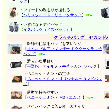
ッグ
】
・ツイードの温もりが溢れる
【
ハリスツイード リュックサック
】
・いすになるデイパック
【
イスバック（イスパック）
】
クラッチバッグ―セカンド
・医師の往診用バッグをアレンジ
【
オイルプルアップレザー ドクタークラッチ
バッグ
】
・滑らかな手触り
【
平野鞄 オイルヌメ牛革セカンドバッグ
】
・ペニッシュミントの定番
【
ペニッシュミント オリジナルセカンドバッ
グ
】
・薄型で持ちやすい
【
ペニッシュミント Ｍ2（エム2）
】
・メインバッグに入るオーガナイザー