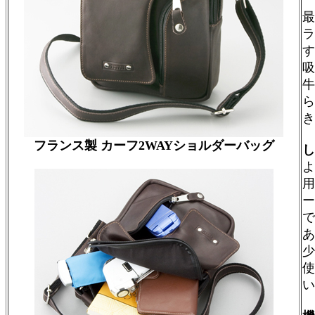
最
ラ
す
吸
牛
ら
き
フランス製 カーフ2WAYショルダーバッグ
し
よ
用
ー
で
少
使
い