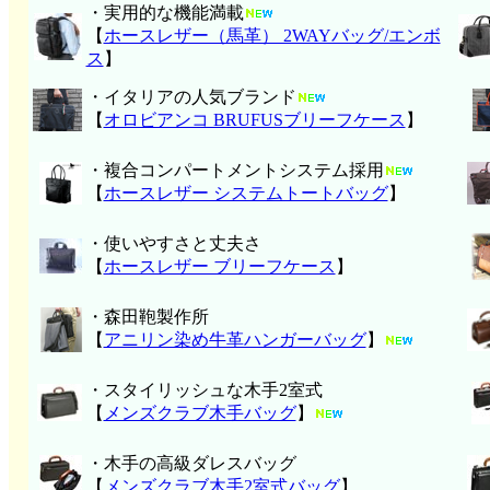
・実用的な機能満載
【
ホースレザー（馬革） 2WAYバッグ/エンボ
ス
】
・イタリアの人気ブランド
【
オロビアンコ BRUFUSブリーフケース
】
・複合コンパートメントシステム採用
【
ホースレザー システムトートバッグ
】
・使いやすさと丈夫さ
【
ホースレザー ブリーフケース
】
・森田鞄製作所
【
アニリン染め牛革ハンガーバッグ
】
・スタイリッシュな木手2室式
【
メンズクラブ木手バッグ
】
・木手の高級ダレスバッグ
【
メンズクラブ木手2室式バッグ
】