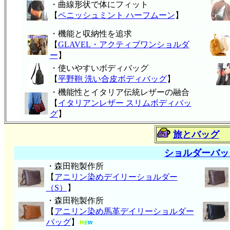
・曲線形状で体にフィット
【
ペニッシュミント ハーフムーン
】
・機能と収納性を追求
【
GLAVEL・アクティブワンショルダ
ー
】
・使いやすいボディバッグ
【
平野鞄 洗い合皮ボディバッグ
】
・機能性とイタリア伝統レザーの融合
【
イタリアンレザー スリムボディバッ
グ
】
旅とバッグ
ショルダーバッ
・森田鞄製作所
【
アニリン染めデイリーショルダー
（S）
】
・森田鞄製作所
【
アニリン染め馬革デイリーショルダー
バッグ
】