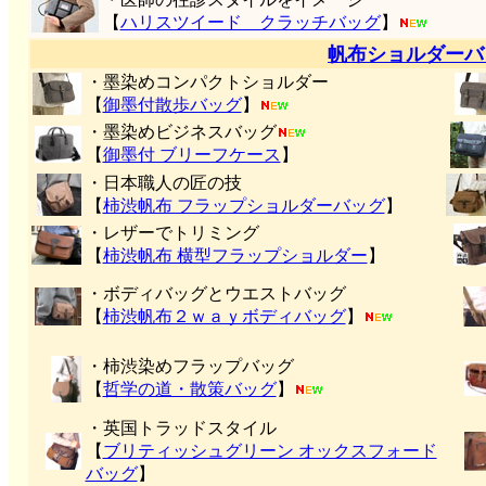
【
ハリスツイード クラッチバッグ
】
帆布ショルダーバ
・墨染めコンパクトショルダー
【
御墨付
散歩バッグ
】
・墨染めビジネスバッグ
【
御墨付 ブリーフケース
】
・日本職人の匠の技
【
柿渋帆布 フラップショルダーバッグ
】
・レザーでトリミング
【
柿渋帆布 横型フラップショルダー
】
・ボディバッグとウエストバッグ
【
柿渋帆布２ｗａｙボディバッグ
】
・柿渋染めフラップバッグ
【
哲学の道・散策バッグ
】
・英国トラッドスタイル
【
ブリティッシュグリーン オックスフォード
バッグ
】