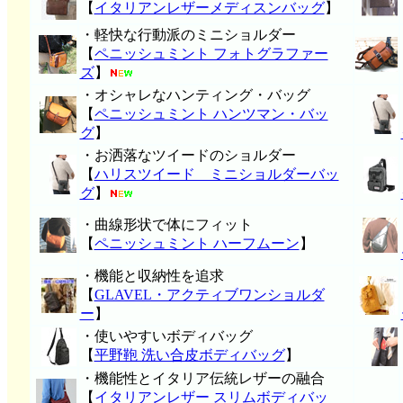
【
イタリアンレザーメディスンバッグ
】
・軽快な行動派のミニショルダー
【
ペニッシュミント フォトグラファー
ズ
】
・オシャレなハンティング・バッグ
【
ペニッシュミント ハンツマン・バッ
グ
】
・お洒落なツイードのショルダー
【
ハリスツイード ミニショルダーバッ
グ
】
・曲線形状で体にフィット
【
ペニッシュミント ハーフムーン
】
・機能と収納性を追求
【
GLAVEL・アクティブワンショルダ
ー
】
・使いやすいボディバッグ
【
平野鞄 洗い合皮ボディバッグ
】
・機能性とイタリア伝統レザーの融合
【
イタリアンレザー スリムボディバッ