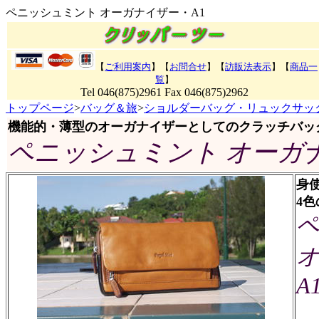
ペニッシュミント オーガナイザー・A1
【
ご利用案内
】【
お問合せ
】【
訪販法表示
】
【
商品一
覧
】
Tel 046(875)2961 Fax 046(875)2962
トップページ
>
バッグ＆旅
>
ショルダーバッグ・リュックサッ
機能的・薄型のオーガナイザーとしてのクラッチバッ
ペニッシュミント オーガナ
身
4
A