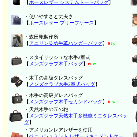
【
ホースレザー システムトートバッグ
】
・使いやすさと丈夫さ
【
ホースレザー ブリーフケース
】
・森田鞄製作所
【
アニリン染め牛革ハンガーバッグ
】
・スタイリッシュな木手2室式
【
メンズクラブ木手バッグ
】
・木手の高級ダレスバッグ
【
メンズクラブ木手2室式バッグ
】
・木手の高級ダレスバッグ
【
メンズクラブ木手セカンドバッグ
】
・天然木手の匠の鞄
【
メンズクラブ天然木手多機能ミニダレスバッ
グ
】
・アメリカンレアレザーを使用
【
ペニッシュミント レザードキュメントケー