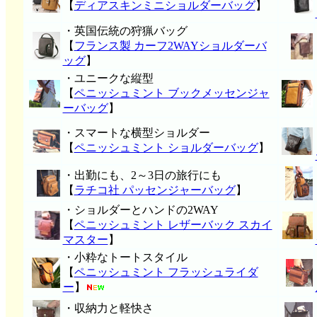
【
ディアスキンミニショルダーバッグ
】
・英国伝統の狩猟バッグ
【
フランス製 カーフ2WAYショルダーバ
ッグ
】
・ユニークな縦型
【
ペニッシュミント ブックメッセンジャ
ーバッグ
】
・スマートな横型ショルダー
【
ペニッシュミント ショルダーバッグ
】
・出勤にも、2～3日の旅行にも
【
ラチコ社 パッセンジャーバッグ
】
・ショルダーとハンドの2WAY
【
ペニッシュミント レザーバック スカイ
マスター
】
・小粋なトートスタイル
【
ペニッシュミント フラッシュライダ
ー
】
・収納力と軽快さ