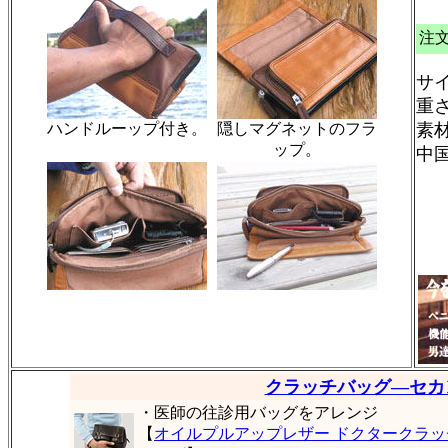
注
サイ
重さ
ハンドルーップ付き。
隠しマグネットのフラ
素
ップ。
中
クラッチバッグ―セカ
・医師の往診用バッグをアレンジ
【
オイルプルアップレザー ドクタークラッ