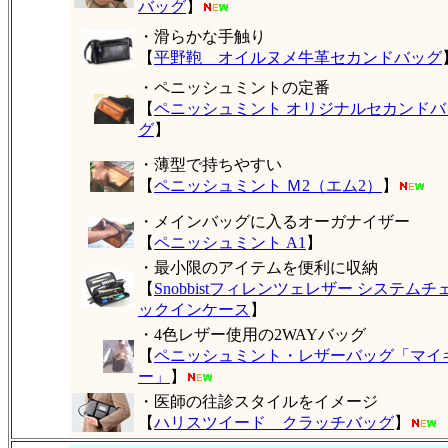
バッグ
】
・滑らかな手触り
【
平野鞄 オイルヌメ牛革セカンドバッグ
・ペニッシュミントの定番
【
ペニッシュミント オリジナルセカンドバ
グ
】
・薄型で持ちやすい
【
ペニッシュミント Ｍ2（エム2）
】
・メインバッグに入るオーガナイザー
【
ペニッシュミント A1
】
・最小限のアイテムを便利に収納
【
Snobbistフィレンツェレザー システムチ
ックインケース
】
・4色レザー使用の2WAYバッグ
【
ペニッシュミント・レザーバッグ「マイ
ー」
】
・医師の往診スタイルをイメージ
【
ハリスツイード クラッチバッグ
】