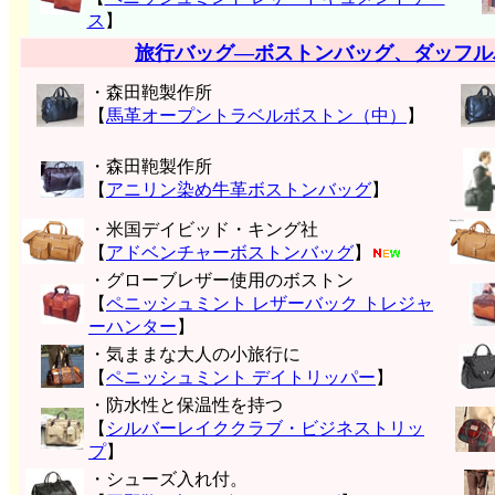
ス
】
旅行バッグ―ボストンバッグ、ダッフル
・森田鞄製作所
【
馬革オープントラベルボストン（中）
】
・森田鞄製作所
【
アニリン染め牛革ボストンバッグ
】
・米国デイビッド・キング社
【
アドベンチャーボストンバッグ
】
・グローブレザー使用のボストン
【
ペニッシュミント レザーバック トレジャ
ーハンター
】
・気ままな大人の小旅行に
【
ペニッシュミント デイトリッパー
】
・防水性と保温性を持つ
【
シルバーレイククラブ・ビジネストリッ
プ
】
・シューズ入れ付。