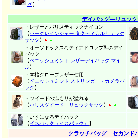
グ
】
デイバッグ―リュック
・レザーとバリスティックナイロン
【
パークレインジャー タクティカルリュック
サック
】
・オーソドックスなティアドロップ型のデイ
バック
【
ペニッシュミント レザーデイバッグ マイ
ル
】
・本格グローブレザー使用
【
ペニッシュミント ストリンガー・カメラバ
ッグ
】
・ツイードの温もりが溢れる
【
ハリスツイード リュックサック
】
・いすになるデイパック
【
イスバック（イスパック）
】
クラッチバッグ―セカンド