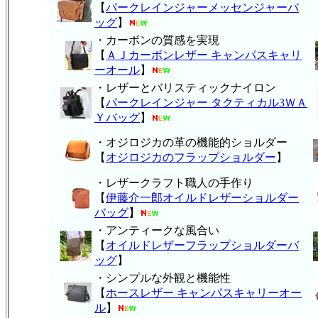
【
パークレインジャーメッセンジャーバ
ッグ
】
・カーボンの質感を実現
【
ＡＪカーボンレザー キャンパスキャリ
ーオール
】
・レザーとバリスティックナイロン
【
パークレインジャー タクティカル3ＷＡ
Ｙバッグ
】
・オジロジカの革の機能的ショルダー
【
オジロジカのフラップショルダー
】
・レザークラフト職人の手作り
【
伊藤介一郎オイルドレザーショルダー
バッグ
】
・アンティークな風合い
【
オイルドレザーフラップショルダーバ
ッグ
】
・シンプルな外観と機能性
【
ホースレザー キャンパスキャリーオー
ル
】