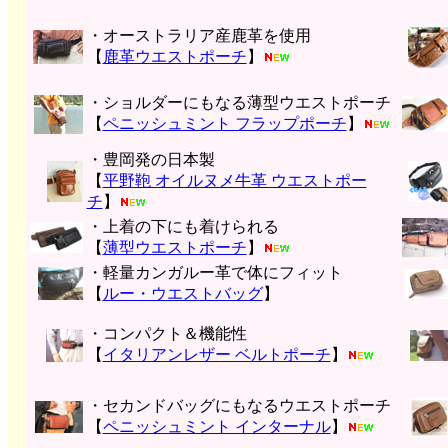
・オーストラリア産鹿革を使用
【
鹿革ウエストポーチ
】
・ショルダーにもなる薄型ウエストポーチ
【
ペニッシュミント フラップポーチ
】
・豊岡発の日本製
【
平野鞄 オイルヌメ牛革 ウエストポー
チ
】
・上着の下にも着けられる
【
薄型ウエストポーチ
】
・軽量カンガルー革で体にフィット
【
ルー・ウエストバッグ
】
・コンパクト＆機能性
【
イタリアンレザー ベルトポーチ
】
・セカンドバッグにもなるウエストポーチ
【
ペニッシュミント インターナル
】