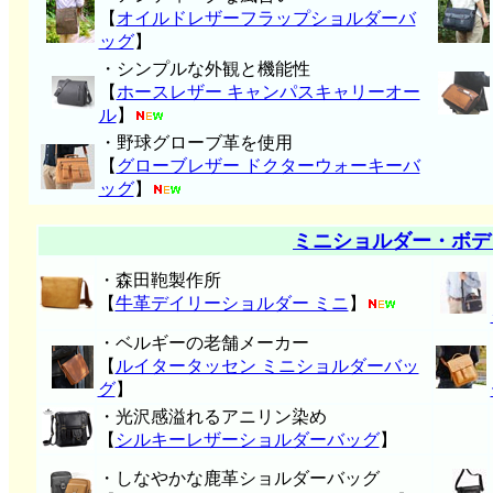
【
オイルドレザーフラップショルダーバ
ッグ
】
・シンプルな外観と機能性
【
ホースレザー キャンパスキャリーオー
ル
】
・野球グローブ革を使用
【
グローブレザー ドクターウォーキーバ
ッグ
】
ミニショルダー・ボデ
・森田鞄製作所
【
牛革デイリーショルダー ミニ
】
・ベルギーの老舗メーカー
【
ルイタータッセン ミニショルダーバッ
グ
】
・光沢感溢れるアニリン染め
【
シルキーレザーショルダーバッグ
】
・しなやかな鹿革ショルダーバッグ