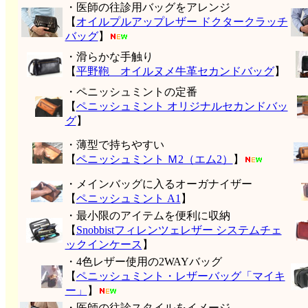
・医師の往診用バッグをアレンジ
【
オイルプルアップレザー ドクタークラッチ
バッグ
】
・滑らかな手触り
【
平野鞄 オイルヌメ牛革セカンドバッグ
】
・ペニッシュミントの定番
【
ペニッシュミント オリジナルセカンドバッ
グ
】
・薄型で持ちやすい
【
ペニッシュミント Ｍ2（エム2）
】
・メインバッグに入るオーガナイザー
【
ペニッシュミント A1
】
・最小限のアイテムを便利に収納
【
Snobbistフィレンツェレザー システムチェ
ックインケース
】
・4色レザー使用の2WAYバッグ
【
ペニッシュミント・レザーバッグ「マイキ
ー」
】
・医師の往診スタイルをイメージ