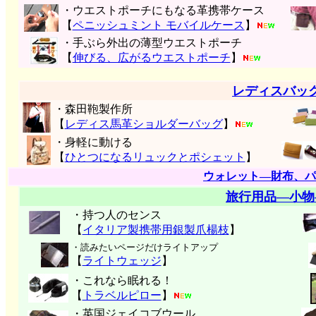
・ウエストポーチにもなる革携帯ケース
【
ペニッシュミント モバイルケース
】
・手ぶら外出の薄型ウエストポーチ
【
伸びる、広がるウエストポーチ
】
レディスバッ
・森田鞄製作所
【
レディス馬革ショルダーバッグ
】
・身軽に動ける
【
ひとつになるリュックとポシェット
】
ウォレット―財布、パ
旅行用品―小物
・持つ人のセンス
【
イタリア製携帯用銀製爪楊枝
】
・読みたいページだけライトアップ
【
ライトウェッジ
】
・これなら眠れる！
【
トラベルピロー
】
・英国ジェイコブウール