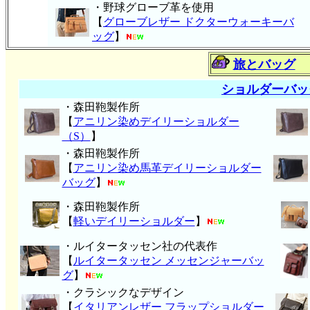
・野球グローブ革を使用
【
グローブレザー ドクターウォーキーバ
ッグ
】
旅とバッグ
ショルダーバッ
・森田鞄製作所
【
アニリン染めデイリーショルダー
（S）
】
・森田鞄製作所
【
アニリン染め馬革デイリーショルダー
バッグ
】
・森田鞄製作所
【
軽いデイリーショルダー
】
・ルイタータッセン社の代表作
【
ルイタータッセン メッセンジャーバッ
グ
】
・クラシックなデザイン
【
イタリアンレザー フラップショルダー