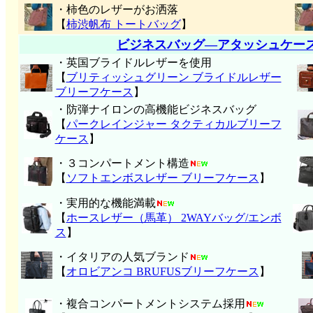
・柿色のレザーがお洒落
【
柿渋帆布 トートバッグ
】
ビジネスバッグ―アタッシュケー
・英国ブライドルレザーを使用
【
ブリティッシュグリーン ブライドルレザー
ブリーフケース
】
・防弾ナイロンの高機能ビジネスバッグ
【
パークレインジャー タクティカルブリーフ
ケース
】
・３コンパートメント構造
【
ソフトエンボスレザー ブリーフケース
】
・実用的な機能満載
【
ホースレザー（馬革） 2WAYバッグ/エンボ
ス
】
・イタリアの人気ブランド
【
オロビアンコ BRUFUSブリーフケース
】
・複合コンパートメントシステム採用