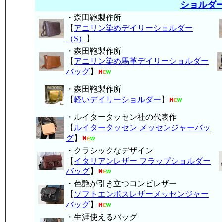
ショルダ
・森田鞄製作所
【
アニリン染めデイリーショルダー
（S）
】
・森田鞄製作所
【
アニリン染め馬革デイリーショルダー
バッグ
】
・森田鞄製作所
【
軽いデイリーショルダー
】
・ルイタータッセン社の代表作
【
ルイタータッセン メッセンジャーバッ
グ
】
・クラシックなデザイン
【
イタリアンレザー フラップショルダー
バッグ
】
・色艶が引き立つコンビレザー
【
ソフトエンボスレザーメッセンジャー
バッグ
】
・生涯使えるバッグ