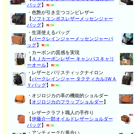
バッグ
】
・色艶が引き立つコンビレザー
【
ソフトエンボスレザーメッセンジャー
バッグ
】
・生涯使えるバッグ
【
パークレインジャーメッセンジャーバ
ッグ
】
・カーボンの質感を実現
【
ＡＪカーボンレザー キャンパスキャリ
ーオール
】
・レザーとバリスティックナイロン
【
パークレインジャー タクティカル3ＷＡ
Ｙバッグ
】
・オジロジカの革の機能的ショルダー
【
オジロジカのフラップショルダー
】
・レザークラフト職人の手作り
【
伊藤介一郎オイルドレザーショルダー
バッグ
】
・アンティークな風合い