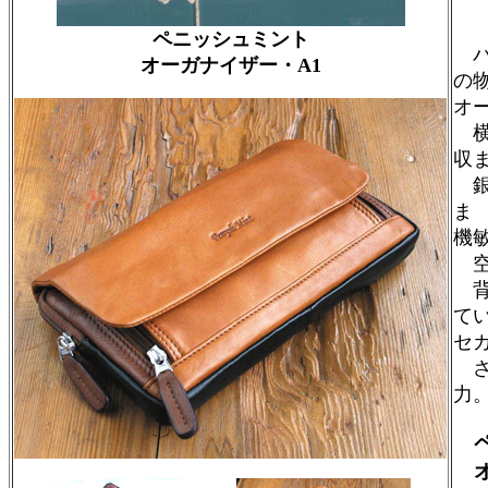
ペニッシュミント
パ
オーガナイザー・A1
の
オ
横
収
銀
ま
機
空
背
て
セ
さ
力
オ