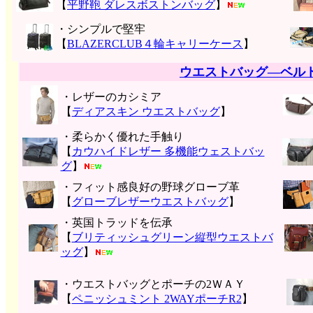
【
平野鞄 ダレスボストンバッグ
】
・シンプルで堅牢
【
BLAZERCLUB４輪キャリーケース
】
ウエストバッグ―ベル
・レザーのカシミア
【
ディアスキン ウエストバッグ
】
・柔らかく優れた手触り
【
カウハイドレザー 多機能ウェストバッ
グ
】
・フィット感良好の野球グローブ革
【
グローブレザーウエストバッグ
】
・英国トラッドを伝承
【
ブリティッシュグリーン縦型ウエストバ
ッグ
】
・ウエストバッグとポーチの2ＷＡＹ
【
ペニッシュミント 2WAYポーチR2
】