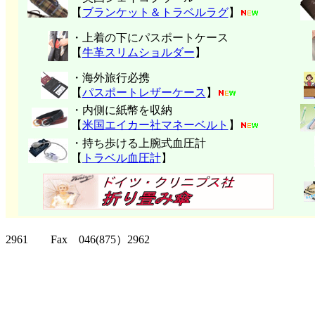
【
ブランケット＆トラベルラグ
】
・上着の下にパスポートケース
【
牛革スリムショルダー
】
・海外旅行必携
【
パスポートレザーケース
】
・内側に紙幣を収納
【
米国エイカー社マネーベルト
】
・持ち歩ける上腕式血圧計
【
トラベル血圧計
】
クリッパーツー T
2961 Fax 046(875）2962