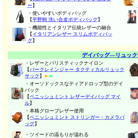
ー
】
・使いやすいボディバッグ
【
平野鞄 洗い合皮ボディバッグ
】
・機能性とイタリア伝統レザーの融合
【
イタリアンレザー スリムボディバッ
グ
】
デイバッグ―リュック
・レザーとバリスティックナイロン
【
パークレインジャー タクティカルリュック
サック
】
・オーソドックスなティアドロップ型のデイ
バック
【
ペニッシュミント レザーデイバッグ マイ
ル
】
・本格グローブレザー使用
【
ペニッシュミント ストリンガー・カメラバ
ッグ
】
・ツイードの温もりが溢れる