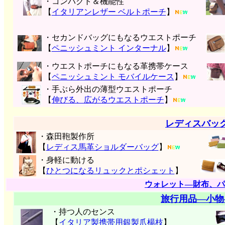
・コンパクト＆機能性
【
イタリアンレザー ベルトポーチ
】
・セカンドバッグにもなるウエストポーチ
【
ペニッシュミント インターナル
】
・ウエストポーチにもなる革携帯ケース
【
ペニッシュミント モバイルケース
】
・手ぶら外出の薄型ウエストポーチ
【
伸びる、広がるウエストポーチ
】
レディスバッ
・森田鞄製作所
【
レディス馬革ショルダーバッグ
】
・身軽に動ける
【
ひとつになるリュックとポシェット
】
ウォレット―財布、パ
旅行用品―小物
・持つ人のセンス
【
イタリア製携帯用銀製爪楊枝
】