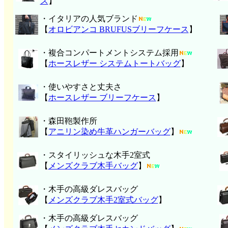
ス
】
・イタリアの人気ブランド
【
オロビアンコ BRUFUSブリーフケース
】
・複合コンパートメントシステム採用
【
ホースレザー システムトートバッグ
】
・使いやすさと丈夫さ
【
ホースレザー ブリーフケース
】
・森田鞄製作所
【
アニリン染め牛革ハンガーバッグ
】
・スタイリッシュな木手2室式
【
メンズクラブ木手バッグ
】
・木手の高級ダレスバッグ
【
メンズクラブ木手2室式バッグ
】
・木手の高級ダレスバッグ