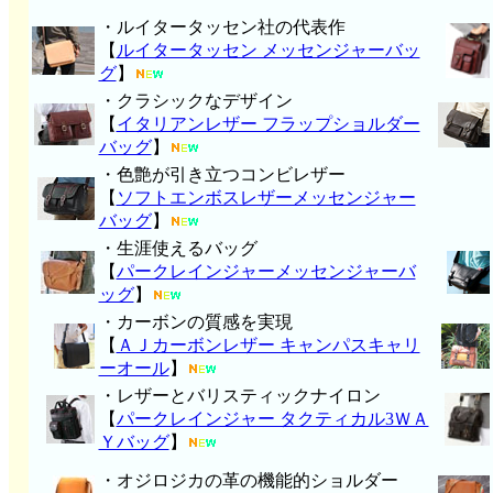
・ルイタータッセン社の代表作
【
ルイタータッセン メッセンジャーバッ
グ
】
・クラシックなデザイン
【
イタリアンレザー フラップショルダー
バッグ
】
・色艶が引き立つコンビレザー
【
ソフトエンボスレザーメッセンジャー
バッグ
】
・生涯使えるバッグ
【
パークレインジャーメッセンジャーバ
ッグ
】
・カーボンの質感を実現
【
ＡＪカーボンレザー キャンパスキャリ
ーオール
】
・レザーとバリスティックナイロン
【
パークレインジャー タクティカル3ＷＡ
Ｙバッグ
】
・オジロジカの革の機能的ショルダー