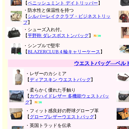
【
ペニッシュミント デイトリッパー
】
・防水性と保温性を持つ
【
シルバーレイククラブ・ビジネストリッ
プ
】
・シューズ入れ付。
【
平野鞄 ダレスボストンバッグ
】
・シンプルで堅牢
【
BLAZERCLUB４輪キャリーケース
】
ウエストバッグ―ベル
・レザーのカシミア
【
ディアスキン ウエストバッグ
】
・柔らかく優れた手触り
【
カウハイドレザー 多機能ウェストバッ
グ
】
・フィット感良好の野球グローブ革
【
グローブレザーウエストバッグ
】
・英国トラッドを伝承