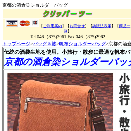
京都の酒倉染ショルダーバッグ
【
ご利用案内
】【
お問合せ
】【
訪販法表示
】【
商品一
覧
】
Tel 046（875)2961 Fax 046（875)2962
トップページ
>
バッグ＆旅
>
帆布ショルダーバッグ
>京都の酒
伝統の酒袋生地を使用。小旅行・散歩に最適な帆布バ
京都の酒倉染ショルダー