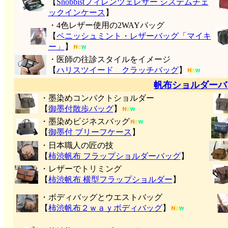
【
Snobbistフィレンツェレザー システムチェ
ックインケース
】
・4色レザー使用の2WAYバッグ
【
ペニッシュミント・レザーバッグ「マイキ
ー」
】
・医師の往診スタイルをイメージ
【
ハリスツイード クラッチバッグ
】
帆布ショルダーバ
・墨染めコンパクトショルダー
【
御墨付
散歩バッグ
】
・墨染めビジネスバッグ
【
御墨付 ブリーフケース
】
・日本職人の匠の技
【
柿渋帆布 フラップショルダーバッグ
】
・レザーでトリミング
【
柿渋帆布 横型フラップショルダー
】
・ボディバッグとウエストバッグ
【
柿渋帆布２ｗａｙボディバッグ
】