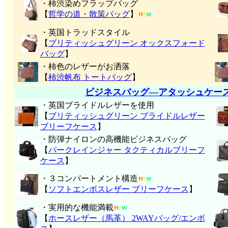
・柿渋染めフラップバッグ
【
哲学の道・散策バッグ
】
・英国トラッドスタイル
【
ブリティッシュグリーン オックスフォード
バッグ
】
・柿色のレザーがお洒落
【
柿渋帆布 トートバッグ
】
ビジネスバッグ―アタッシュケー
・英国ブライドルレザーを使用
【
ブリティッシュグリーン ブライドルレザー
ブリーフケース
】
・防弾ナイロンの高機能ビジネスバッグ
【
パークレインジャー タクティカルブリーフ
ケース
】
・３コンパートメント構造
【
ソフトエンボスレザー ブリーフケース
】
・実用的な機能満載
【
ホースレザー（馬革） 2WAYバッグ/エンボ