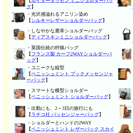
【
ルイタータッセン ミニショルダーバッ
グ
】
・光沢感溢れるアニリン染め
【
シルキーレザーショルダーバッグ
】
・しなやかな鹿革ショルダーバッグ
【
ディアスキンミニショルダーバッグ
】
・英国伝統の狩猟バッグ
【
フランス製 カーフ2WAYショルダーバ
ッグ
】
・ユニークな縦型
【
ペニッシュミント ブックメッセンジャ
ーバッグ
】
・スマートな横型ショルダー
【
ペニッシュミント ショルダーバッグ
】
・出勤にも、2～3日の旅行にも
【
ラチコ社 パッセンジャーバッグ
】
・ショルダーとハンドの2WAY
【
ペニッシュミント レザーバック スカイ