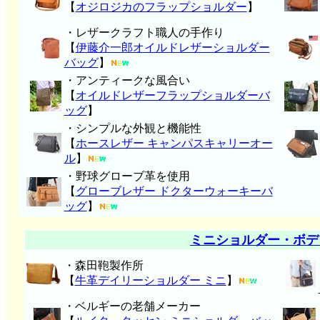
【
オジロジカのフラップショルダー
】
・レザークラフト職人の手作り
【
伊藤介一郎オイルドレザーショルダー
バッグ
】
・アンティークな風合い
【
オイルドレザーフラップショルダーバ
ッグ
】
・シンプルな外観と機能性
【
ホースレザー キャンパスキャリーオー
ル
】
・野球グローブ革を使用
【
グローブレザー ドクターウォーキーバ
ッグ
】
ミニショルダー・ボデ
・森田鞄製作所
【
牛革デイリーショルダー ミニ
】
・ベルギーの老舗メーカー