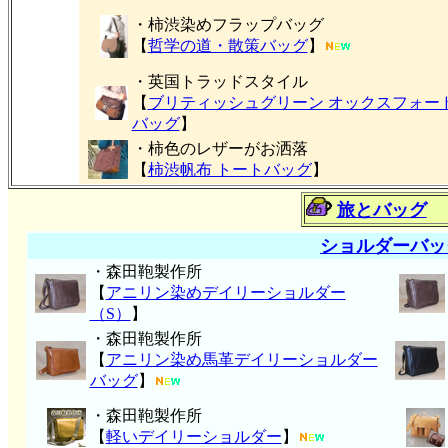
・柿渋染めフラップバッグ
【
哲学の道・散策バッグ
】
・英国トラッドスタイル
【
ブリティッシュグリーン オックスフォー
バッグ
】
・柿色のレザーがお洒落
【
柿渋帆布 トートバッグ
】
旅とバッグ
ショルダーバッ
・森田鞄製作所
【
アニリン染めデイリーショルダー
（S）
】
・森田鞄製作所
【
アニリン染め馬革デイリーショルダー
バッグ
】
・森田鞄製作所
【
軽いデイリーショルダー
】