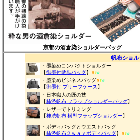
京都の酒倉染ショルダーバッグ
帆布ショル
・墨染めコンパクトショルダー
【
御墨付
散歩バッグ
】
・墨染めビジネスバッグ
【
御墨付 ブリーフケース
】
・日本職人の匠の技
【
柿渋帆布 フラップショルダーバッグ
】
・レザーでトリミング
【
柿渋帆布 横型フラップショルダー
】
・ボディバッグとウエストバッグ
【
柿渋帆布２ｗａｙボディバッグ
】