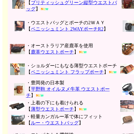
【
ブリティッシュグリーン縦型ウエストバ
ッグ
】
・ウエストバッグとポーチの2ＷＡＹ
【
ペニッシュミント 2WAYポーチR2
】
・オーストラリア産鹿革を使用
【
鹿革ウエストポーチ
】
・ショルダーにもなる薄型ウエストポーチ
【
ペニッシュミント フラップポーチ
】
・豊岡発の日本製
【
平野鞄 オイルヌメ牛革 ウエストポー
チ
】
・上着の下にも着けられる
【
薄型ウエストポーチ
】
・軽量カンガルー革で体にフィット
【
ルー・ウエストバッグ
】