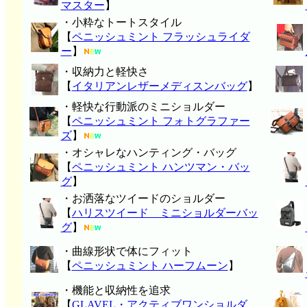
マスター
】
・小粋なトートスタイル
【
ペニッシュミント フラッシュライダ
ー
】
・収納力と軽快さ
【
イタリアンレザーメディスンバッグ
】
・軽快な行動派のミニショルダー
【
ペニッシュミント フォトグラファー
ズ
】
・オシャレなハンティング・バッグ
【
ペニッシュミント ハンツマン・バッ
グ
】
・お洒落なツイードのショルダー
【
ハリスツイード ミニショルダーバッ
グ
】
・曲線形状で体にフィット
【
ペニッシュミント ハーフムーン
】
・機能と収納性を追求
【
GLAVEL・アクティブワンショルダ