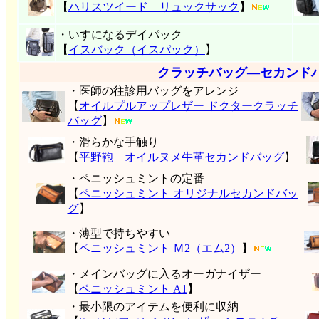
【
ハリスツイード リュックサック
】
・いすになるデイパック
【
イスバック（イスパック）
】
クラッチバッグ―セカンド
・医師の往診用バッグをアレンジ
【
オイルプルアップレザー ドクタークラッチ
バッグ
】
・滑らかな手触り
【
平野鞄 オイルヌメ牛革セカンドバッグ
】
・ペニッシュミントの定番
【
ペニッシュミント オリジナルセカンドバッ
グ
】
・薄型で持ちやすい
【
ペニッシュミント Ｍ2（エム2）
】
・メインバッグに入るオーガナイザー
【
ペニッシュミント A1
】
・最小限のアイテムを便利に収納