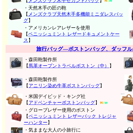
【
メンズクラブ木手セカンドバッグ
】
・天然木手の匠の鞄
【
メンズクラブ天然木手多機能ミニダレスバッ
グ
】
・アメリカンレアレザーを使用
【
ペニッシュミント レザードキュメントケー
ス
】
旅行バッグ―ボストンバッグ、ダッフル
・森田鞄製作所
【
馬革オープントラベルボストン（中）
】
・森田鞄製作所
【
アニリン染め牛革ボストンバッグ
】
・米国デイビッド・キング社
【
アドベンチャーボストンバッグ
】
・グローブレザー使用のボストン
【
ペニッシュミント レザーバック トレジャ
ーハンター
】
・気ままな大人の小旅行に