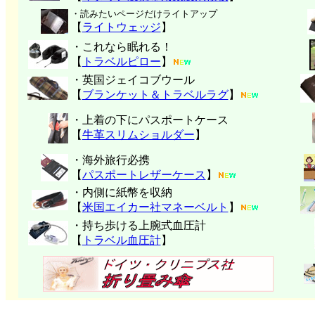
・読みたいページだけライトアップ
【
ライトウェッジ
】
・これなら眠れる！
【
トラベルピロー
】
・英国ジェイコブウール
【
ブランケット＆トラベルラグ
】
・上着の下にパスポートケース
【
牛革スリムショルダー
】
・海外旅行必携
【
パスポートレザーケース
】
・内側に紙幣を収納
【
米国エイカー社マネーベルト
】
・持ち歩ける上腕式血圧計
【
トラベル血圧計
】
クリッパーツー T