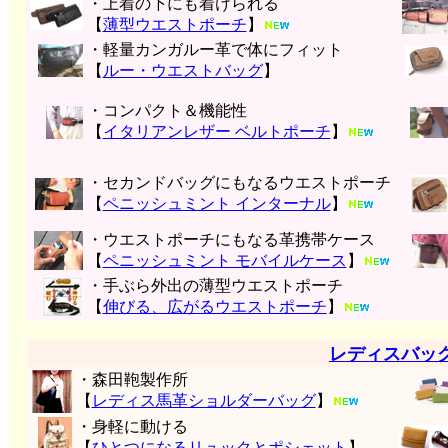
・上着の下にも着けられる
【
薄型ウエストポーチ
】
・軽量カンガルー革で体にフィット
【
ルー・ウエストバッグ
】
・コンパクト＆機能性
【
イタリアンレザー ベルトポーチ
】
・セカンドバッグにもなるウエストポーチ
【
ペニッシュミント インターナル
】
・ウエストポーチにもなる革携帯ケース
【
ペニッシュミント モバイルケース
】
・手ぶら外出の薄型ウエストポーチ
【
伸びる、広がるウエストポーチ
】
レディスバッ
・森田鞄製作所
【
レディス馬革ショルダーバッグ
】
・身軽に動ける
【
ひとつになるリュックとポシェット
】