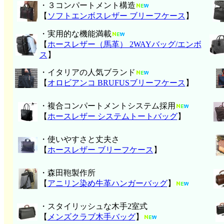
・３コンパートメント構造
【
ソフトエンボスレザー ブリーフケース
】
・実用的な機能満載
【
ホースレザー（馬革） 2WAYバッグ/エンボ
ス
】
・イタリアの人気ブランド
【
オロビアンコ BRUFUSブリーフケース
】
・複合コンパートメントシステム採用
【
ホースレザー システムトートバッグ
】
・使いやすさと丈夫さ
【
ホースレザー ブリーフケース
】
・森田鞄製作所
【
アニリン染め牛革ハンガーバッグ
】
・スタイリッシュな木手2室式
【
メンズクラブ木手バッグ
】