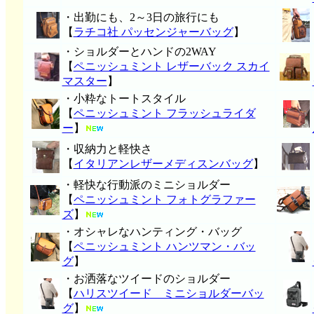
・出勤にも、2～3日の旅行にも
【
ラチコ社 パッセンジャーバッグ
】
・ショルダーとハンドの2WAY
【
ペニッシュミント レザーバック スカイ
マスター
】
・小粋なトートスタイル
【
ペニッシュミント フラッシュライダ
ー
】
・収納力と軽快さ
【
イタリアンレザーメディスンバッグ
】
・軽快な行動派のミニショルダー
【
ペニッシュミント フォトグラファー
ズ
】
・オシャレなハンティング・バッグ
【
ペニッシュミント ハンツマン・バッ
グ
】
・お洒落なツイードのショルダー
【
ハリスツイード ミニショルダーバッ
グ
】