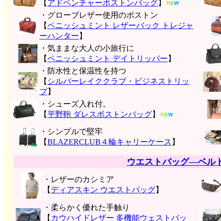
【
アドベンチャーボストンバッグ
】
・グローブレザー使用のボストン
【
ペニッシュミント レザーバック トレジャ
ーハンター
】
・気ままな大人の小旅行に
【
ペニッシュミント デイトリッパー
】
・防水性と保温性を持つ
【
シルバーレイククラブ・ビジネストリッ
プ
】
・シューズ入れ付。
【
平野鞄 ダレスボストンバッグ
】
・シンプルで堅牢
【
BLAZERCLUB４輪キャリーケース
】
ウエストバッグ―ベル
・レザーのカシミア
【
ディアスキン ウエストバッグ
】
・柔らかく優れた手触り
【
カウハイドレザー 多機能ウェストバッ