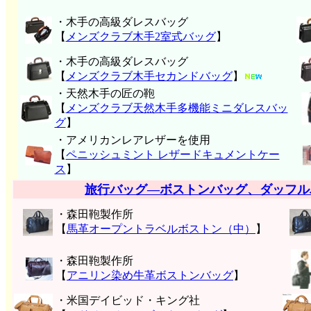
・木手の高級ダレスバッグ
【
メンズクラブ木手2室式バッグ
】
・木手の高級ダレスバッグ
【
メンズクラブ木手セカンドバッグ
】
・天然木手の匠の鞄
【
メンズクラブ天然木手多機能ミニダレスバッ
グ
】
・アメリカンレアレザーを使用
【
ペニッシュミント レザードキュメントケー
ス
】
旅行バッグ―ボストンバッグ、ダッフル
・森田鞄製作所
【
馬革オープントラベルボストン（中）
】
・森田鞄製作所
【
アニリン染め牛革ボストンバッグ
】
・米国デイビッド・キング社