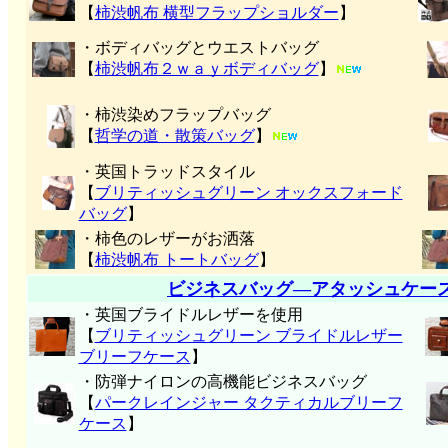
【
柿渋帆布 横型フラップショルダー
】
・ボディバッグとウエストバッグ
【
柿渋帆布２ｗａｙボディバッグ
】
・柿渋染めフラップバッグ
【
哲学の道・散策バッグ
】
・英国トラッドスタイル
【
ブリティッシュグリーン オックスフォード
バッグ
】
・柿色のレザーがお洒落
【
柿渋帆布 トートバッグ
】
ビジネスバッグ―アタッシュケー
・英国ブライドルレザーを使用
【
ブリティッシュグリーン ブライドルレザー
ブリーフケース
】
・防弾ナイロンの高機能ビジネスバッグ
【
パークレインジャー タクティカルブリーフ
ケース
】