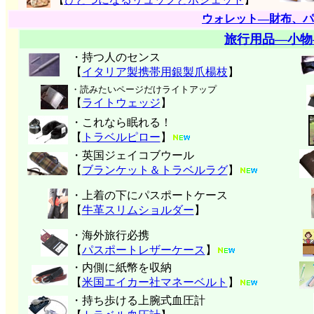
ウォレット―財布、パ
旅行用品―小物
・持つ人のセンス
【
イタリア製携帯用銀製爪楊枝
】
・読みたいページだけライトアップ
【
ライトウェッジ
】
・これなら眠れる！
【
トラベルピロー
】
・英国ジェイコブウール
【
ブランケット＆トラベルラグ
】
・上着の下にパスポートケース
【
牛革スリムショルダー
】
・海外旅行必携
【
パスポートレザーケース
】
・内側に紙幣を収納
【
米国エイカー社マネーベルト
】
・持ち歩ける上腕式血圧計