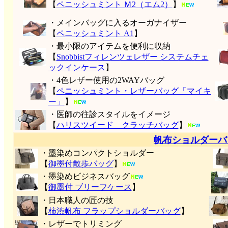
【
ペニッシュミント Ｍ2（エム2）
】
・メインバッグに入るオーガナイザー
【
ペニッシュミント A1
】
・最小限のアイテムを便利に収納
【
Snobbistフィレンツェレザー システムチェ
ックインケース
】
・4色レザー使用の2WAYバッグ
【
ペニッシュミント・レザーバッグ「マイキ
ー」
】
・医師の往診スタイルをイメージ
【
ハリスツイード クラッチバッグ
】
帆布ショルダーバ
・墨染めコンパクトショルダー
【
御墨付
散歩バッグ
】
・墨染めビジネスバッグ
【
御墨付 ブリーフケース
】
・日本職人の匠の技
【
柿渋帆布 フラップショルダーバッグ
】
・レザーでトリミング