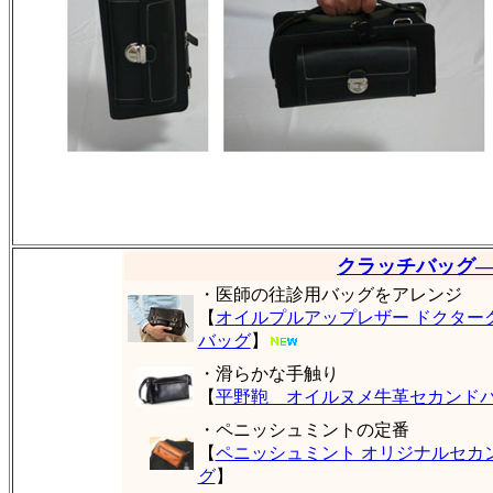
クラッチバッグ
・医師の往診用バッグをアレンジ
【
オイルプルアップレザー ドクター
バッグ
】
・滑らかな手触り
【
平野鞄 オイルヌメ牛革セカンド
・ペニッシュミントの定番
【
ペニッシュミント オリジナルセカ
グ
】