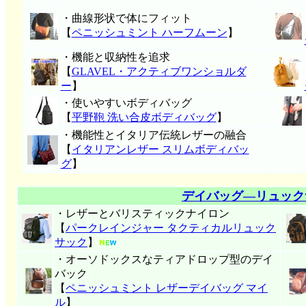
・曲線形状で体にフィット
【
ペニッシュミント ハーフムーン
】
・機能と収納性を追求
【
GLAVEL・アクティブワンショルダ
ー
】
・使いやすいボディバッグ
【
平野鞄 洗い合皮ボディバッグ
】
・機能性とイタリア伝統レザーの融合
【
イタリアンレザー スリムボディバッ
グ
】
デイバッグ―リュック
・レザーとバリスティックナイロン
【
パークレインジャー タクティカルリュック
サック
】
・オーソドックスなティアドロップ型のデイ
バック
【
ペニッシュミント レザーデイバッグ マイ
ル
】