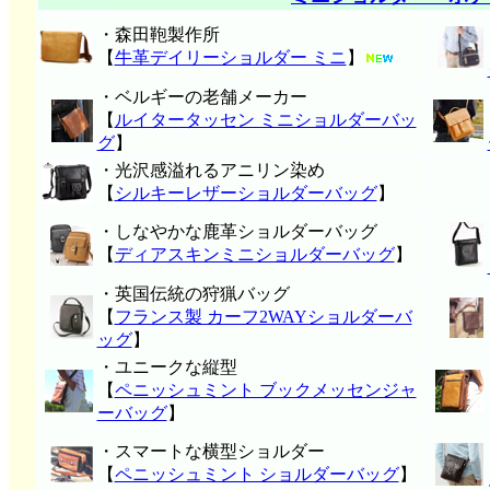
・森田鞄製作所
【
牛革デイリーショルダー ミニ
】
・ベルギーの老舗メーカー
【
ルイタータッセン ミニショルダーバッ
グ
】
・光沢感溢れるアニリン染め
【
シルキーレザーショルダーバッグ
】
・しなやかな鹿革ショルダーバッグ
【
ディアスキンミニショルダーバッグ
】
・英国伝統の狩猟バッグ
【
フランス製 カーフ2WAYショルダーバ
ッグ
】
・ユニークな縦型
【
ペニッシュミント ブックメッセンジャ
ーバッグ
】
・スマートな横型ショルダー
【
ペニッシュミント ショルダーバッグ
】