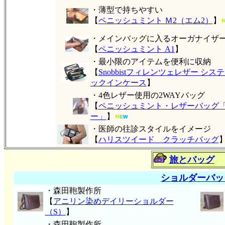
・薄型で持ちやすい
【
ペニッシュミント Ｍ2（エム2）
】
・メインバッグに入るオーガナイザ
【
ペニッシュミント A1
】
・最小限のアイテムを便利に収納
【
Snobbistフィレンツェレザー シス
ックインケース
】
・4色レザー使用の2WAYバッグ
【
ペニッシュミント・レザーバッグ
ー」
】
・医師の往診スタイルをイメージ
【
ハリスツイード クラッチバッグ
旅とバッグ
ショルダーバッ
・森田鞄製作所
【
アニリン染めデイリーショルダー
（S）
】
・森田鞄製作所