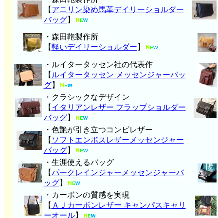
【
アニリン染め馬革デイリーショルダー
バッグ
】
・森田鞄製作所
【
軽いデイリーショルダー
】
・ルイタータッセン社の代表作
【
ルイタータッセン メッセンジャーバッ
グ
】
・クラシックなデザイン
【
イタリアンレザー フラップショルダー
バッグ
】
・色艶が引き立つコンビレザー
【
ソフトエンボスレザーメッセンジャー
バッグ
】
・生涯使えるバッグ
【
パークレインジャーメッセンジャーバ
ッグ
】
・カーボンの質感を実現
【
ＡＪカーボンレザー キャンパスキャリ
ーオール
】