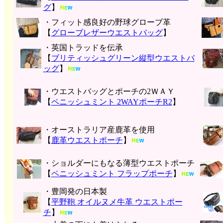
グ
】
・フィット感良好の野球グローブ革
【
グローブレザーウエストバッグ
】
・英国トラッドを伝承
【
ブリティッシュグリーン縦型ウエストバ
ッグ
】
・ウエストバッグとポーチの2ＷＡＹ
【
ペニッシュミント 2WAYポーチR2
】
・オーストラリア産鹿革を使用
【
鹿革ウエストポーチ
】
・ショルダーにもなる薄型ウエストポーチ
【
ペニッシュミント フラップポーチ
】
・豊岡発の日本製
【
平野鞄 オイルヌメ牛革 ウエストポー
チ
】