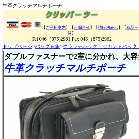
牛革クラッチマルチポーチ
【
ご利用案内
】【
お問合せ
】【
訪販法表示
】【
商品一
覧
】
Tel 046（875)2961 Fax 046（875)2962
トップページ
>
バッグ＆旅
>
クラッチバッグ・セカンドバッグ
ダブルファスナーで2室に分かれ、大容
牛革クラッチマルチポーチ