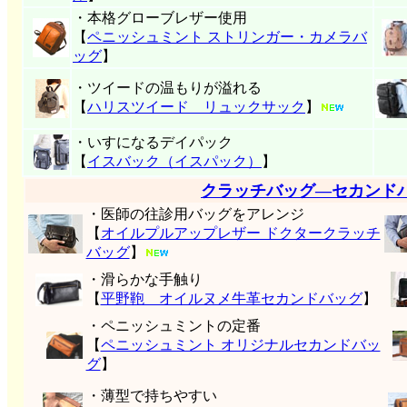
・本格グローブレザー使用
【
ペニッシュミント ストリンガー・カメラバ
ッグ
】
・ツイードの温もりが溢れる
【
ハリスツイード リュックサック
】
・いすになるデイパック
【
イスバック（イスパック）
】
クラッチバッグ―セカンド
・医師の往診用バッグをアレンジ
【
オイルプルアップレザー ドクタークラッチ
バッグ
】
・滑らかな手触り
【
平野鞄 オイルヌメ牛革セカンドバッグ
】
・ペニッシュミントの定番
【
ペニッシュミント オリジナルセカンドバッ
グ
】
・薄型で持ちやすい