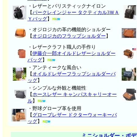
・レザーとバリスティックナイロン
【
パークレインジャー タクティカル3ＷＡ
Ｙバッグ
】
・オジロジカの革の機能的ショルダー
【
オジロジカのフラップショルダー
】
・レザークラフト職人の手作り
【
伊藤介一郎オイルドレザーショルダー
バッグ
】
・アンティークな風合い
【
オイルドレザーフラップショルダーバ
ッグ
】
・シンプルな外観と機能性
【
ホースレザー キャンパスキャリーオー
ル
】
・野球グローブ革を使用
【
グローブレザー ドクターウォーキーバ
ッグ
】
ミニショルダー・ボデ