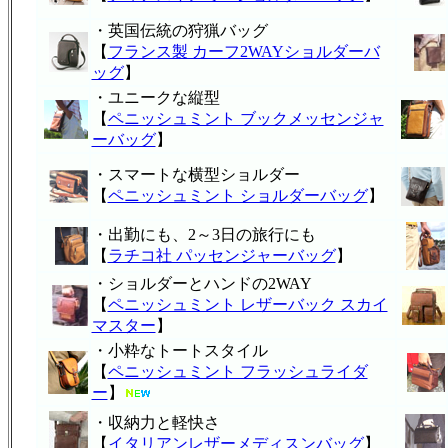
・英国伝統の狩猟バッグ
【
フランス製 カーフ2WAYショルダーバ
ッグ
】
・ユニークな縦型
【
ペニッシュミント ブックメッセンジャ
ーバッグ
】
・スマートな横型ショルダー
【
ペニッシュミント ショルダーバッグ
】
・出勤にも、2～3日の旅行にも
【
ラチコ社 パッセンジャーバッグ
】
・ショルダーとハンドの2WAY
【
ペニッシュミント レザーバック スカイ
マスター
】
・小粋なトートスタイル
【
ペニッシュミント フラッシュライダ
ー
】
・収納力と軽快さ
【
イタリアンレザーメディスンバッグ
】