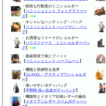
・軽快な行動派のミニショルダー
【
ペニッシュミント フォトグラファー
ズ
】
・オシャレなハンティング・バッグ
【
ペニッシュミント ハンツマン・バッ
グ
】
・お洒落なツイードのショルダー
【
ハリスツイード ミニショルダーバッ
グ
】
・曲線形状で体にフィット
【
ペニッシュミント ハーフムーン
】
・機能と収納性を追求
【
GLAVEL・アクティブワンショルダ
ー
】
・使いやすいボディバッグ
【
平野鞄 洗い合皮ボディバッグ
】
・機能性とイタリア伝統レザーの融合
【
イタリアンレザー スリムボディバッ