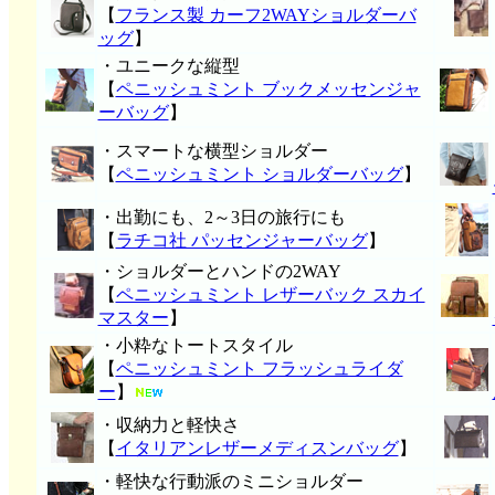
【
フランス製 カーフ2WAYショルダーバ
ッグ
】
・ユニークな縦型
【
ペニッシュミント ブックメッセンジャ
ーバッグ
】
・スマートな横型ショルダー
【
ペニッシュミント ショルダーバッグ
】
・出勤にも、2～3日の旅行にも
【
ラチコ社 パッセンジャーバッグ
】
・ショルダーとハンドの2WAY
【
ペニッシュミント レザーバック スカイ
マスター
】
・小粋なトートスタイル
【
ペニッシュミント フラッシュライダ
ー
】
・収納力と軽快さ
【
イタリアンレザーメディスンバッグ
】
・軽快な行動派のミニショルダー