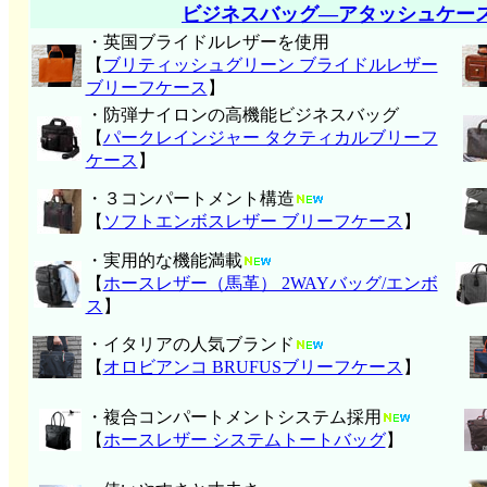
ビジネスバッグ―アタッシュケー
・英国ブライドルレザーを使用
【
ブリティッシュグリーン ブライドルレザー
ブリーフケース
】
・防弾ナイロンの高機能ビジネスバッグ
【
パークレインジャー タクティカルブリーフ
ケース
】
・３コンパートメント構造
【
ソフトエンボスレザー ブリーフケース
】
・実用的な機能満載
【
ホースレザー（馬革） 2WAYバッグ/エンボ
ス
】
・イタリアの人気ブランド
【
オロビアンコ BRUFUSブリーフケース
】
・複合コンパートメントシステム採用
【
ホースレザー システムトートバッグ
】