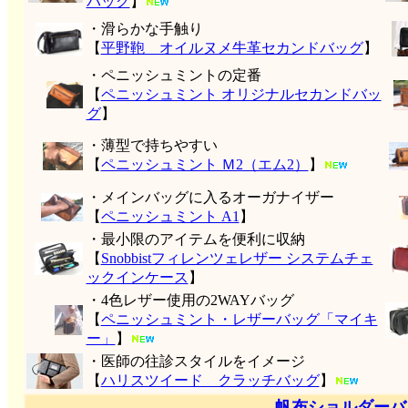
バッグ
】
・滑らかな手触り
【
平野鞄 オイルヌメ牛革セカンドバッグ
】
・ペニッシュミントの定番
【
ペニッシュミント オリジナルセカンドバッ
グ
】
・薄型で持ちやすい
【
ペニッシュミント Ｍ2（エム2）
】
・メインバッグに入るオーガナイザー
【
ペニッシュミント A1
】
・最小限のアイテムを便利に収納
【
Snobbistフィレンツェレザー システムチェ
ックインケース
】
・4色レザー使用の2WAYバッグ
【
ペニッシュミント・レザーバッグ「マイキ
ー」
】
・医師の往診スタイルをイメージ
【
ハリスツイード クラッチバッグ
】
帆布ショルダーバ