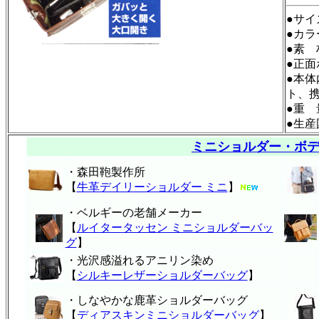
●サイ
●カ
●素
●正
●本
ト、
●重 
●生
ミニショルダー・ボ
・森田鞄製作所
【
牛革デイリーショルダー ミニ
】
・ベルギーの老舗メーカー
【
ルイタータッセン ミニショルダーバッ
グ
】
・光沢感溢れるアニリン染め
【
シルキーレザーショルダーバッグ
】
・しなやかな鹿革ショルダーバッグ
【
ディアスキンミニショルダーバッグ
】