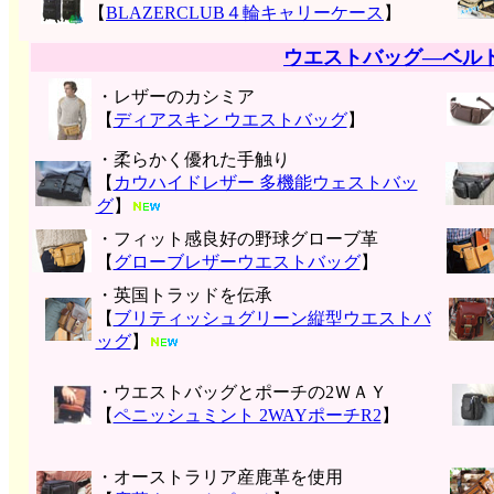
【
BLAZERCLUB４輪キャリーケース
】
ウエストバッグ―ベル
・レザーのカシミア
【
ディアスキン ウエストバッグ
】
・柔らかく優れた手触り
【
カウハイドレザー 多機能ウェストバッ
グ
】
・フィット感良好の野球グローブ革
【
グローブレザーウエストバッグ
】
・英国トラッドを伝承
【
ブリティッシュグリーン縦型ウエストバ
ッグ
】
・ウエストバッグとポーチの2ＷＡＹ
【
ペニッシュミント 2WAYポーチR2
】
・オーストラリア産鹿革を使用