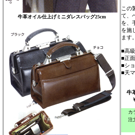
この
て、
牛革オイル仕上げミニダレスバッグ25cm
を、
を施
ます
■高
■正
■シ
■天
牛革
￥17
カ
注