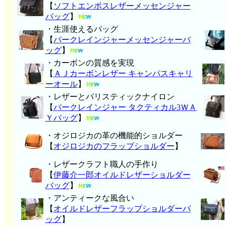
【
ソフトエンボスレザーメッセンジャー
バッグ
】
・生涯使えるバッグ
【
パークレインジャーメッセンジャーバ
ッグ
】
・カーボンの質感を実現
【
ＡＪカーボンレザー キャンパスキャリ
ーオール
】
・レザーとバリスティックナイロン
【
パークレインジャー タクティカル3ＷＡ
Ｙバッグ
】
・オジロジカの革の機能的ショルダー
【
オジロジカのフラップショルダー
】
・レザークラフト職人の手作り
【
伊藤介一郎オイルドレザーショルダー
バッグ
】
・アンティークな風合い
【
オイルドレザーフラップショルダーバ
ッグ
】