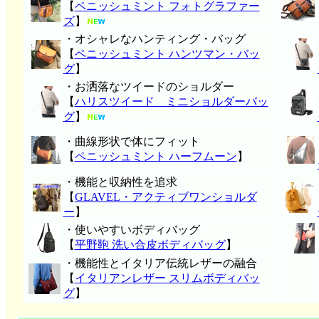
【
ペニッシュミント フォトグラファー
ズ
】
・オシャレなハンティング・バッグ
【
ペニッシュミント ハンツマン・バッ
グ
】
・お洒落なツイードのショルダー
【
ハリスツイード ミニショルダーバッ
グ
】
・曲線形状で体にフィット
【
ペニッシュミント ハーフムーン
】
・機能と収納性を追求
【
GLAVEL・アクティブワンショルダ
ー
】
・使いやすいボディバッグ
【
平野鞄 洗い合皮ボディバッグ
】
・機能性とイタリア伝統レザーの融合
【
イタリアンレザー スリムボディバッ
グ
】