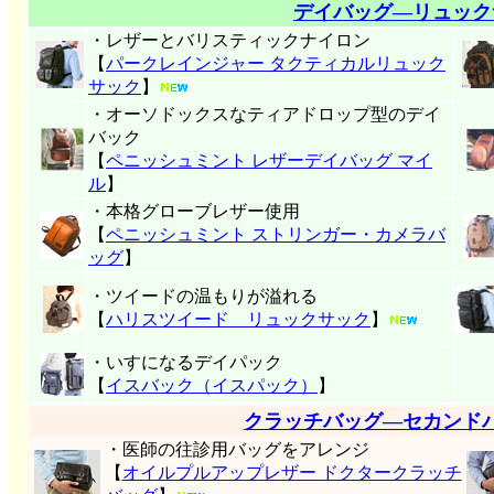
デイバッグ―リュック
・レザーとバリスティックナイロン
【
パークレインジャー タクティカルリュック
サック
】
・オーソドックスなティアドロップ型のデイ
バック
【
ペニッシュミント レザーデイバッグ マイ
ル
】
・本格グローブレザー使用
【
ペニッシュミント ストリンガー・カメラバ
ッグ
】
・ツイードの温もりが溢れる
【
ハリスツイード リュックサック
】
・いすになるデイパック
【
イスバック（イスパック）
】
クラッチバッグ―セカンド
・医師の往診用バッグをアレンジ
【
オイルプルアップレザー ドクタークラッチ