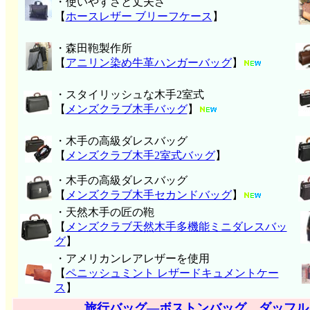
・使いやすさと丈夫さ
【
ホースレザー ブリーフケース
】
・森田鞄製作所
【
アニリン染め牛革ハンガーバッグ
】
・スタイリッシュな木手2室式
【
メンズクラブ木手バッグ
】
・木手の高級ダレスバッグ
【
メンズクラブ木手2室式バッグ
】
・木手の高級ダレスバッグ
【
メンズクラブ木手セカンドバッグ
】
・天然木手の匠の鞄
【
メンズクラブ天然木手多機能ミニダレスバッ
グ
】
・アメリカンレアレザーを使用
【
ペニッシュミント レザードキュメントケー
ス
】
旅行バッグ―ボストンバッグ、ダッフル