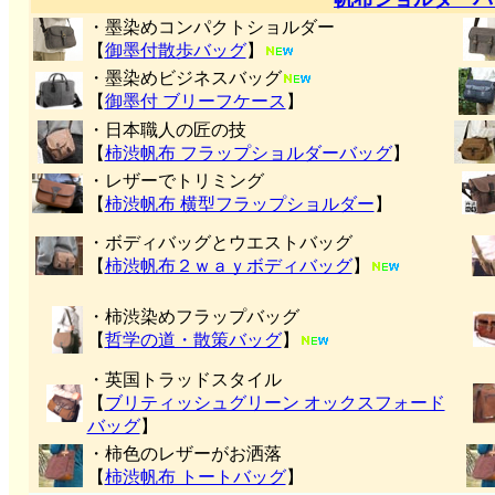
・墨染めコンパクトショルダー
【
御墨付
散歩バッグ
】
・墨染めビジネスバッグ
【
御墨付 ブリーフケース
】
・日本職人の匠の技
【
柿渋帆布 フラップショルダーバッグ
】
・レザーでトリミング
【
柿渋帆布 横型フラップショルダー
】
・ボディバッグとウエストバッグ
【
柿渋帆布２ｗａｙボディバッグ
】
・柿渋染めフラップバッグ
【
哲学の道・散策バッグ
】
・英国トラッドスタイル
【
ブリティッシュグリーン オックスフォード
バッグ
】
・柿色のレザーがお洒落
【
柿渋帆布 トートバッグ
】