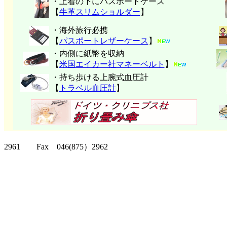
・上着の下にパスポートケース
【
牛革スリムショルダー
】
・海外旅行必携
【
パスポートレザーケース
】
・内側に紙幣を収納
【
米国エイカー社マネーベルト
】
・持ち歩ける上腕式血圧計
【
トラベル血圧計
】
クリッパーツー T
2961 Fax 046(875）2962