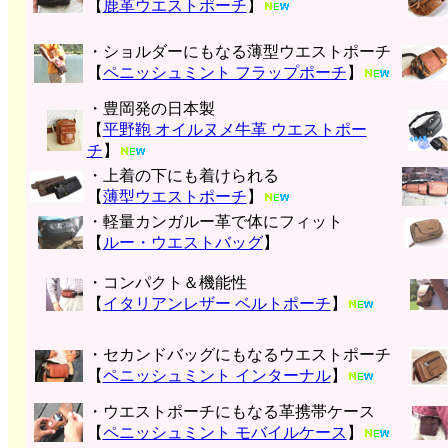
【
鹿革ウエストポーチ
】
・ショルダーにもなる薄型ウエストポーチ
【
ペニッシュミント フラップポーチ
】
・豊岡発の日本製
【
平野鞄 オイルヌメ牛革 ウエストポー
チ
】
・上着の下にも着けられる
【
薄型ウエストポーチ
】
・軽量カンガルー革で体にフィット
【
ルー・ウエストバッグ
】
・コンパクト＆機能性
【
イタリアンレザー ベルトポーチ
】
・セカンドバッグにもなるウエストポーチ
【
ペニッシュミント インターナル
】
・ウエストポーチにもなる革携帯ケース
【
ペニッシュミント モバイルケース
】