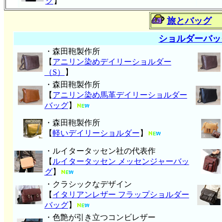
グ
】
旅とバッグ
ショルダーバッ
・森田鞄製作所
【
アニリン染めデイリーショルダー
（S）
】
・森田鞄製作所
【
アニリン染め馬革デイリーショルダー
バッグ
】
・森田鞄製作所
【
軽いデイリーショルダー
】
・ルイタータッセン社の代表作
【
ルイタータッセン メッセンジャーバッ
グ
】
・クラシックなデザイン
【
イタリアンレザー フラップショルダー
バッグ
】
・色艶が引き立つコンビレザー