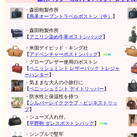
・森田鞄製作所
【
馬革オープントラベルボストン（中）
】
・森田鞄製作所
【
アニリン染め牛革ボストンバッグ
】
・米国デイビッド・キング社
【
アドベンチャーボストンバッグ
】
・グローブレザー使用のボストン
【
ペニッシュミント レザーバック トレジャ
ーハンター
】
・気ままな大人の小旅行に
【
ペニッシュミント デイトリッパー
】
・防水性と保温性を持つ
【
シルバーレイククラブ・ビジネストリッ
プ
】
・シューズ入れ付。
【
平野鞄 ダレスボストンバッグ
】
・シンプルで堅牢