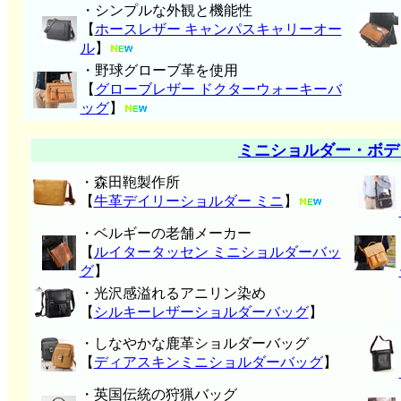
・シンプルな外観と機能性
【
ホースレザー キャンパスキャリーオー
ル
】
・野球グローブ革を使用
【
グローブレザー ドクターウォーキーバ
ッグ
】
ミニショルダー・ボデ
・森田鞄製作所
【
牛革デイリーショルダー ミニ
】
・ベルギーの老舗メーカー
【
ルイタータッセン ミニショルダーバッ
グ
】
・光沢感溢れるアニリン染め
【
シルキーレザーショルダーバッグ
】
・しなやかな鹿革ショルダーバッグ
【
ディアスキンミニショルダーバッグ
】
・英国伝統の狩猟バッグ