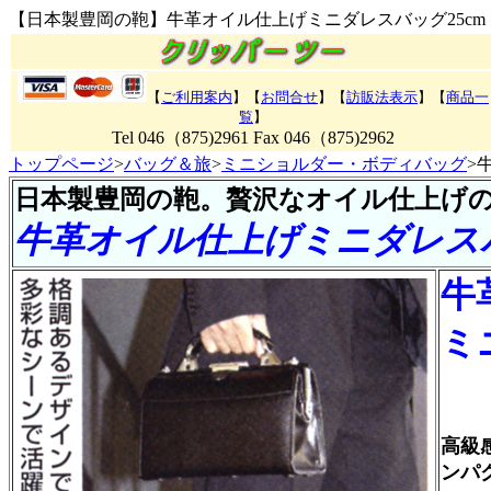
【日本製豊岡の鞄】牛革オイル仕上げミニダレスバッグ25cm
【
ご利用案内
】【
お問合せ
】【
訪販法表示
】【
商品一
覧
】
Tel 046（875)2961 Fax 046（875)2962
トップページ
>
バッグ＆旅
>
ミニショルダー・ボディバッグ
>
日本製豊岡の鞄。贅沢なオイル仕上げ
牛革オイル仕上げミニダレスバ
牛
ミ
高級
ンパ