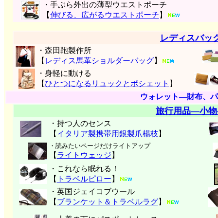
・手ぶら外出の薄型ウエストポーチ
【
伸びる、広がるウエストポーチ
】
レディスバッ
・森田鞄製作所
【
レディス馬革ショルダーバッグ
】
・身軽に動ける
【
ひとつになるリュックとポシェット
】
ウォレット―財布、パ
旅行用品―小物
・持つ人のセンス
【
イタリア製携帯用銀製爪楊枝
】
・読みたいページだけライトアップ
【
ライトウェッジ
】
・これなら眠れる！
【
トラベルピロー
】
・英国ジェイコブウール
【
ブランケット＆トラベルラグ
】