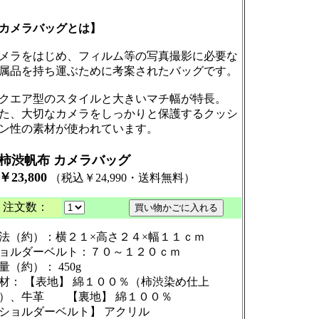
カメラバッグとは】
メラをはじめ、フィルム等の写真撮影に必要な
属品を持ち運ぶために考案されたバッグです。
クエア型のスタイルと大きいマチ幅が特長。
た、大切なカメラをしっかりと保護するクッシ
ン性の素材が使われています。
柿渋帆布 カメラバッグ
￥23,800
（税込￥24,990・送料無料）
注文数：
法（約）：横２１×高さ２４×幅１１ｃｍ
ョルダーベルト：７０～１２０ｃｍ
量（約）： 450g
材： 【表地】 綿１００％（柿渋染め仕上
げ）、牛革 【裏地】 綿１００％
ショルダーベルト】 アクリル