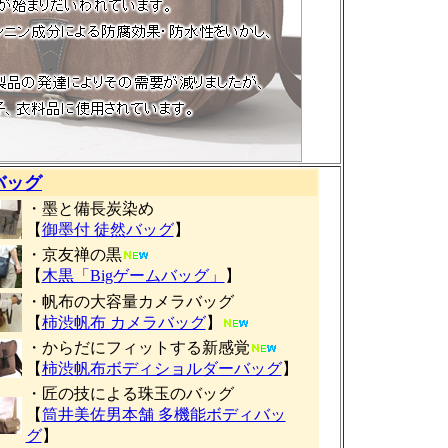
バッグ
・墨と備長炭染め
【
御墨付 徒然バッグ
】
・京友禅の黒
【
木黒「Bigゲームバッグ」
】
・帆布の大容量カメラバッグ
【
柿渋帆布 カメラバッグ
】
・からだにフィットする新感覚
【
柿渋帆布ボディショルダーバッグ
】
・匠の技による珠玉のバッグ
【
筒井美佐男本舗 多機能ボディバッ
グ
】