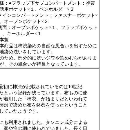
様：●フラップ下サブコンパートメント：携帯
話用ポケット×１、ペンホルダー×２
メインコンパートメント：ファスナーポケット×
、オープンポケット×２
側面：オープンポケット×１、フラップポケット
１、キーホルダー×１
本製
本商品は柿渋染めの自然な風合いを出すために
地染め洗いをしています。
のため、部分的に洗いジワや染めむらがありま
が、その風合いが特長となっています。
最初に柿渋が記載されているのは10世紀
たという記録が残っています。布ものに使
が着用した「柿衣」が始まりだといわれて
柿渋で染めた布を鉢巻を使ったということ
していたようです。
にも利用されました。タンニン成分による
、家や漁の網に使われていました。長く日