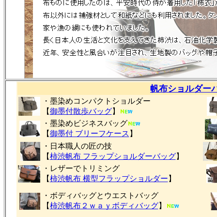
帆布ショルダー
・墨染めコンパクトショルダー
【
御墨付
散歩バッグ
】
・墨染めビジネスバッグ
【
御墨付 ブリーフケース
】
・日本職人の匠の技
【
柿渋帆布 フラップショルダーバッグ
】
・レザーでトリミング
【
柿渋帆布 横型フラップショルダー
】
・ボディバッグとウエストバッグ
【
柿渋帆布２ｗａｙボディバッグ
】