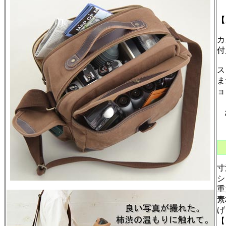
【
カ
付
ス
ま
ョ
寸
シ
重
素
【