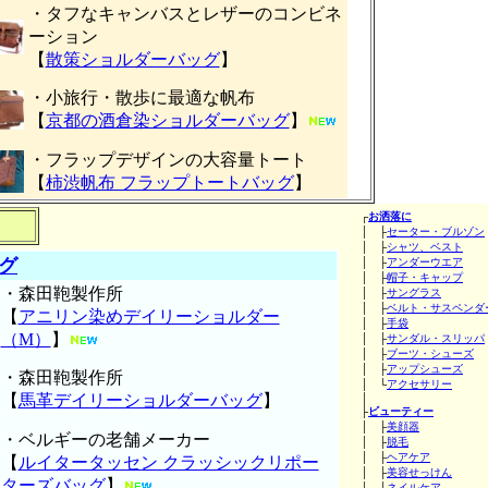
・タフなキャンバスとレザーのコンビネ
ーション
【
散策ショルダーバッグ
】
・小旅行・散歩に最適な帆布
【
京都の酒倉染ショルダーバッグ
】
・フラップデザインの大容量トート
【
柿渋帆布 フラップトートバッグ
】
┌
お洒落に
│ ├
セーター・ブルゾン
│ ├
シャツ、ベスト
グ
│ ├
アンダーウエア
│ ├
帽子・キャップ
・森田鞄製作所
│ ├
サングラス
│ ├
ベルト・サスペンダ
【
アニリン染めデイリーショルダー
│ ├
手袋
（M）
】
│ ├
サンダル・スリッパ
│ ├
ブーツ・シューズ
│ ├
アップシューズ
・森田鞄製作所
│ └
アクセサリー
【
馬革デイリーショルダーバッグ
】
│
├
ビューティー
│ ├
美顔器
・ベルギーの老舗メーカー
│ ├
脱毛
│ ├
ヘアケア
【
ルイタータッセン クラッシックリポー
│ ├
美容せっけん
ターズバッグ
】
│ ├
ネイルケア