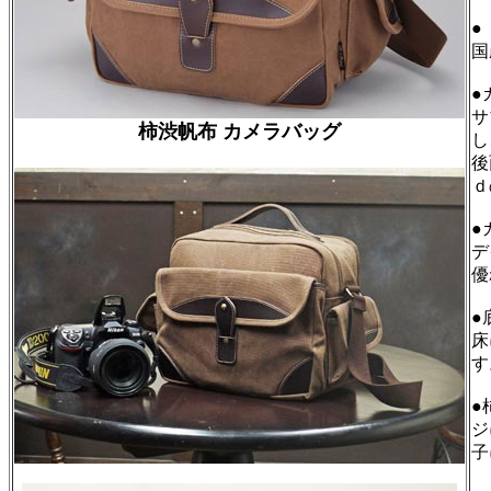
●
国
●
サ
柿渋帆布 カメラバッグ
し
後
ｄ
●
デ
優
●
床
す
●
ジ
子