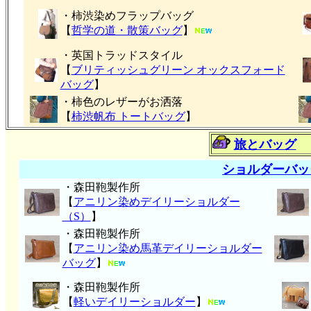
・柿渋染めフラップバッグ
【
哲学の道・散策バッグ
】
・英国トラッドスタイル
【
ブリティッシュグリーン オックスフォード
バッグ
】
・柿色のレザーがお洒落
【
柿渋帆布 トートバッグ
】
旅とバッグ
ショルダーバッ
・森田鞄製作所
【
アニリン染めデイリーショルダー
（S）
】
・森田鞄製作所
【
アニリン染め馬革デイリーショルダー
バッグ
】
・森田鞄製作所
【
軽いデイリーショルダー
】