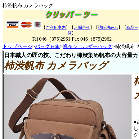
柿渋帆布 カメラバッグ
【
ご利用案内
】【
お問合せ
】【
訪販法表示
】【
商品一
覧
】
Tel 046（875)2961 Fax 046（875)2962
トップページ
>
バッグ＆旅
>
帆布ショルダーバッグ
>柿渋帆布
日本職人の匠の技、こだわり柿渋染め帆布の大容量カ
柿渋帆布 カメラバッグ
●
し
グ