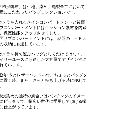
『柿渋帆布』は生地、染め、縫製全てにおいて
産にこだわったバッグコレクションです。
カメラを入れるメインコンパートメントと後面
ブコンパートメントにはクッション素材を内蔵
、保護性能をアップさせました。
面サブコンパートメントには、話題のｉ－Ｐａ
の収納にも適しています。
カメラを持ち運ぶバッグとしてだけではなく、
イリーユースにも適した大容量でデザイン性に
れています。
底鋲×５とレザーハンドル付。ちょっとバッグを
に置く時、また、さっと持ち上げる時に便利で
。
柿渋染めの独特の風合いはハンチングのイメー
にピッタリで、幅広い世代に愛用して頂ける帽
に仕上がっています。