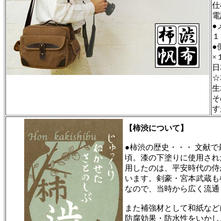
仕
電
●
１
●
×
日
☆
生
そ
す
【柿渋について】
●柿渋の歴史・・・ 文献で
頃。漆の下塗りに使用され
用したのは、平安時代の侍
います。剣豪・宮本武蔵も
なので、当時から広く流通
また補強材として和紙など
防腐効果・防水性をいかし