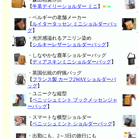
【
牛革デイリーショルダー ミニ
】
・ベルギーの老舗メーカー
【
ルイタータッセン ミニショルダーバッ
グ
】
・光沢感溢れるアニリン染め
【
シルキーレザーショルダーバッグ
】
・しなやかな鹿革ショルダーバッグ
【
ディアスキンミニショルダーバッグ
】
・英国伝統の狩猟バッグ
【
フランス製 カーフ2WAYショルダーバ
ッグ
】
・ユニークな縦型
【
ペニッシュミント ブックメッセンジャ
ーバッグ
】
・スマートな横型ショルダー
【
ペニッシュミント ショルダーバッグ
】
・出勤にも、2～3日の旅行にも