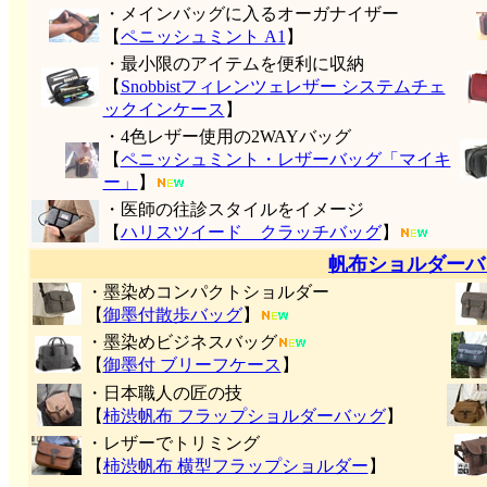
・メインバッグに入るオーガナイザー
【
ペニッシュミント A1
】
・最小限のアイテムを便利に収納
【
Snobbistフィレンツェレザー システムチェ
ックインケース
】
・4色レザー使用の2WAYバッグ
【
ペニッシュミント・レザーバッグ「マイキ
ー」
】
・医師の往診スタイルをイメージ
【
ハリスツイード クラッチバッグ
】
帆布ショルダーバ
・墨染めコンパクトショルダー
【
御墨付
散歩バッグ
】
・墨染めビジネスバッグ
【
御墨付 ブリーフケース
】
・日本職人の匠の技
【
柿渋帆布 フラップショルダーバッグ
】
・レザーでトリミング
【
柿渋帆布 横型フラップショルダー
】