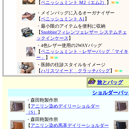
【
ペニッシュミント Ｍ2（エム2）
】
・メインバッグに入るオーガナイザー
【
ペニッシュミント A1
】
・最小限のアイテムを便利に収納
【
Snobbistフィレンツェレザー システムチェ
ックインケース
】
・4色レザー使用の2WAYバッグ
【
ペニッシュミント・レザーバッグ「マイキ
ー」
】
・医師の往診スタイルをイメージ
【
ハリスツイード クラッチバッグ
】
旅とバッグ
ショルダーバッ
・森田鞄製作所
【
アニリン染めデイリーショルダー
（S）
】
・森田鞄製作所
【
アニリン染め馬革デイリーショルダー