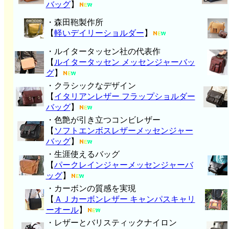
バッグ
】
・森田鞄製作所
【
軽いデイリーショルダー
】
・ルイタータッセン社の代表作
【
ルイタータッセン メッセンジャーバッ
グ
】
・クラシックなデザイン
【
イタリアンレザー フラップショルダー
バッグ
】
・色艶が引き立つコンビレザー
【
ソフトエンボスレザーメッセンジャー
バッグ
】
・生涯使えるバッグ
【
パークレインジャーメッセンジャーバ
ッグ
】
・カーボンの質感を実現
【
ＡＪカーボンレザー キャンパスキャリ
ーオール
】
・レザーとバリスティックナイロン