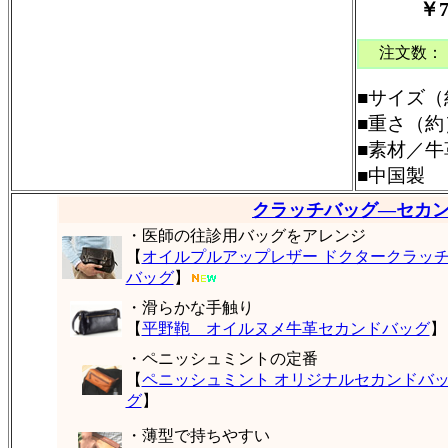
￥7
注文数：
■サイズ（
■重さ（約）
■素材／牛
■中国製
クラッチバッグ―セカ
・医師の往診用バッグをアレンジ
【
オイルプルアップレザー ドクタークラッ
バッグ
】
・滑らかな手触り
【
平野鞄 オイルヌメ牛革セカンドバッグ
】
・ペニッシュミントの定番
【
ペニッシュミント オリジナルセカンドバ
グ
】
・薄型で持ちやすい