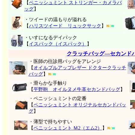
【
ペニッシュミント ストリンガー・カメラバ
ッグ
】
・ツイードの温もりが溢れる
【
ハリスツイード リュックサック
】
・いすになるデイパック
【
イスバック（イスパック）
】
クラッチバッグ―セカンド
・医師の往診用バッグをアレンジ
【
オイルプルアップレザー ドクタークラッチ
バッグ
】
・滑らかな手触り
【
平野鞄 オイルヌメ牛革セカンドバッグ
】
・ペニッシュミントの定番
【
ペニッシュミント オリジナルセカンドバッ
グ
】
・薄型で持ちやすい
【
ペニッシュミント Ｍ2（エム2）
】