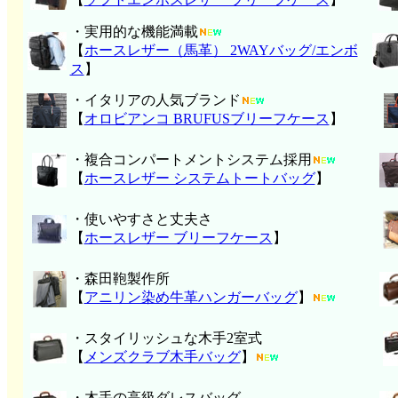
・実用的な機能満載
【
ホースレザー（馬革） 2WAYバッグ/エンボ
ス
】
・イタリアの人気ブランド
【
オロビアンコ BRUFUSブリーフケース
】
・複合コンパートメントシステム採用
【
ホースレザー システムトートバッグ
】
・使いやすさと丈夫さ
【
ホースレザー ブリーフケース
】
・森田鞄製作所
【
アニリン染め牛革ハンガーバッグ
】
・スタイリッシュな木手2室式
【
メンズクラブ木手バッグ
】
・木手の高級ダレスバッグ