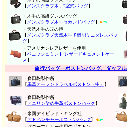
【
メンズクラブ木手2室式バッグ
】
・木手の高級ダレスバッグ
【
メンズクラブ木手セカンドバッグ
】
・天然木手の匠の鞄
【
メンズクラブ天然木手多機能ミニダレスバッ
グ
】
・アメリカンレアレザーを使用
【
ペニッシュミント レザードキュメントケー
ス
】
旅行バッグ―ボストンバッグ、ダッフル
・森田鞄製作所
【
馬革オープントラベルボストン（中）
】
・森田鞄製作所
【
アニリン染め牛革ボストンバッグ
】
・米国デイビッド・キング社
【
アドベンチャーボストンバッグ
】
・グローブレザー使用のボストン