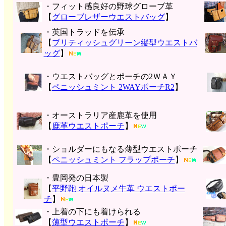
・フィット感良好の野球グローブ革
【
グローブレザーウエストバッグ
】
・英国トラッドを伝承
【
ブリティッシュグリーン縦型ウエストバ
ッグ
】
・ウエストバッグとポーチの2ＷＡＹ
【
ペニッシュミント 2WAYポーチR2
】
・オーストラリア産鹿革を使用
【
鹿革ウエストポーチ
】
・ショルダーにもなる薄型ウエストポーチ
【
ペニッシュミント フラップポーチ
】
・豊岡発の日本製
【
平野鞄 オイルヌメ牛革 ウエストポー
チ
】
・上着の下にも着けられる
【
薄型ウエストポーチ
】