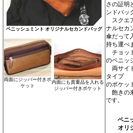
さの証明
ンドバッ
スクエア
ナルセカ
ペニッシュミント オリジナルセカンドバッグ
傘だって
持ち運べ
チョット
のペニッ
両サイド
タイプ
両面にジッパー付きポ
内面にも貴重品を入れる
のポケッ
ケット
ジッパー付きポケット
飽きの
です。
ペニッ
オリジ