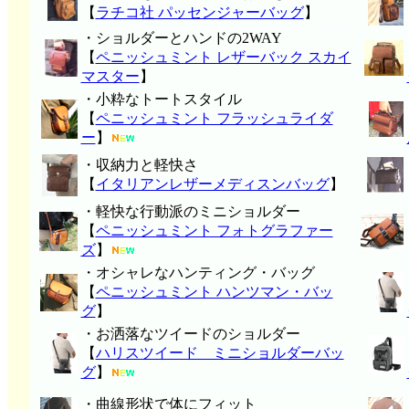
【
ラチコ社 パッセンジャーバッグ
】
・ショルダーとハンドの2WAY
【
ペニッシュミント レザーバック スカイ
マスター
】
・小粋なトートスタイル
【
ペニッシュミント フラッシュライダ
ー
】
・収納力と軽快さ
【
イタリアンレザーメディスンバッグ
】
・軽快な行動派のミニショルダー
【
ペニッシュミント フォトグラファー
ズ
】
・オシャレなハンティング・バッグ
【
ペニッシュミント ハンツマン・バッ
グ
】
・お洒落なツイードのショルダー
【
ハリスツイード ミニショルダーバッ
グ
】
・曲線形状で体にフィット