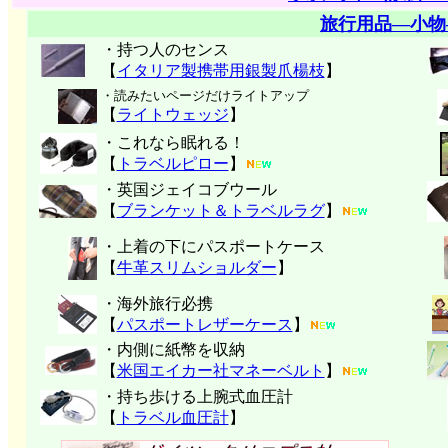
旅行用品―小物
・持つ人のセンス
【
イタリア製携帯用銀製爪楊枝
】
・読みたいページだけライトアップ
【
ライトウェッジ
】
・これなら眠れる！
【
トラベルピロー
】
・英国ジェイコブウール
【
ブランケット＆トラベルラグ
】
・上着の下にパスポートケース
【
牛革スリムショルダー
】
・海外旅行必携
【
パスポートレザーケース
】
・内側に紙幣を収納
【
米国エイカー社マネーベルト
】
・持ち歩ける上腕式血圧計
【
トラベル血圧計
】