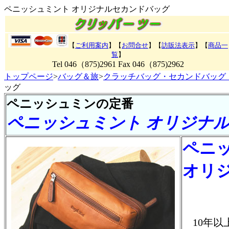
ペニッシュミント オリジナルセカンドバッグ
【
ご利用案内
】【
お問合せ
】【
訪販法表示
】【
商品一
覧
】
Tel 046（875)2961 Fax 046（875)2962
トップページ
>
バッグ＆旅
>
クラッチバッグ・セカンドバッグ
ッグ
ペニッシュミンの定番
ペニッシュミント オリジナ
ペニ
オリ
10年以