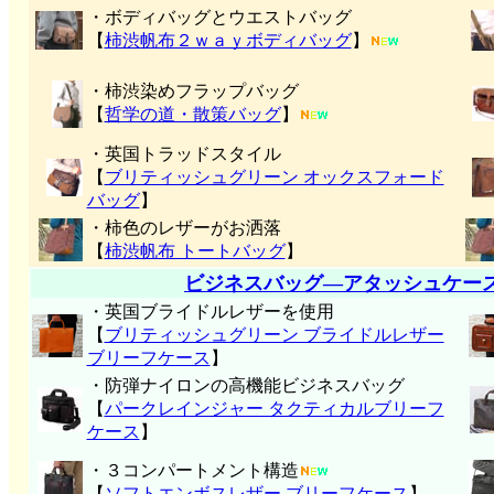
・ボディバッグとウエストバッグ
【
柿渋帆布２ｗａｙボディバッグ
】
・柿渋染めフラップバッグ
【
哲学の道・散策バッグ
】
・英国トラッドスタイル
【
ブリティッシュグリーン オックスフォード
バッグ
】
・柿色のレザーがお洒落
【
柿渋帆布 トートバッグ
】
ビジネスバッグ―アタッシュケー
・英国ブライドルレザーを使用
【
ブリティッシュグリーン ブライドルレザー
ブリーフケース
】
・防弾ナイロンの高機能ビジネスバッグ
【
パークレインジャー タクティカルブリーフ
ケース
】
・３コンパートメント構造
【
ソフトエンボスレザー ブリーフケース
】