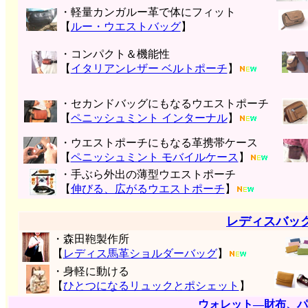
・軽量カンガルー革で体にフィット
【
ルー・ウエストバッグ
】
・コンパクト＆機能性
【
イタリアンレザー ベルトポーチ
】
・セカンドバッグにもなるウエストポーチ
【
ペニッシュミント インターナル
】
・ウエストポーチにもなる革携帯ケース
【
ペニッシュミント モバイルケース
】
・手ぶら外出の薄型ウエストポーチ
【
伸びる、広がるウエストポーチ
】
レディスバッ
・森田鞄製作所
【
レディス馬革ショルダーバッグ
】
・身軽に動ける
【
ひとつになるリュックとポシェット
】
ウォレット―財布、パ