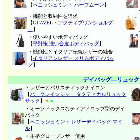
【
ペニッシュミント ハーフムーン
】
・機能と収納性を追求
【
GLAVEL・アクティブワンショルダ
ー
】
・使いやすいボディバッグ
【
平野鞄 洗い合皮ボディバッグ
】
・機能性とイタリア伝統レザーの融合
【
イタリアンレザー スリムボディバッ
グ
】
デイバッグ―リュック
・レザーとバリスティックナイロン
【
パークレインジャー タクティカルリュック
サック
】
・オーソドックスなティアドロップ型のデイ
バック
【
ペニッシュミント レザーデイバッグ マイ
ル
】
・本格グローブレザー使用