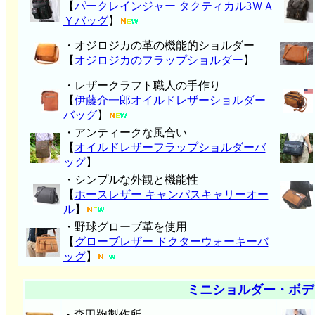
【
パークレインジャー タクティカル3ＷＡ
Ｙバッグ
】
・オジロジカの革の機能的ショルダー
【
オジロジカのフラップショルダー
】
・レザークラフト職人の手作り
【
伊藤介一郎オイルドレザーショルダー
バッグ
】
・アンティークな風合い
【
オイルドレザーフラップショルダーバ
ッグ
】
・シンプルな外観と機能性
【
ホースレザー キャンパスキャリーオー
ル
】
・野球グローブ革を使用
【
グローブレザー ドクターウォーキーバ
ッグ
】
ミニショルダー・ボデ
・森田鞄製作所