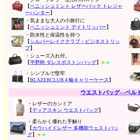
【
ペニッシュミント レザーバック トレジャ
ーハンター
】
・気ままな大人の小旅行に
【
ペニッシュミント デイトリッパー
】
・防水性と保温性を持つ
【
シルバーレイククラブ・ビジネストリッ
プ
】
・シューズ入れ付。
【
平野鞄 ダレスボストンバッグ
】
・シンプルで堅牢
【
BLAZERCLUB４輪キャリーケース
】
ウエストバッグ―ベル
・レザーのカシミア
【
ディアスキン ウエストバッグ
】
・柔らかく優れた手触り
【
カウハイドレザー 多機能ウェストバッ
グ
】