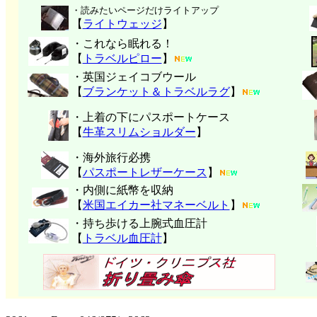
・読みたいページだけライトアップ
【
ライトウェッジ
】
・これなら眠れる！
【
トラベルピロー
】
・英国ジェイコブウール
【
ブランケット＆トラベルラグ
】
・上着の下にパスポートケース
【
牛革スリムショルダー
】
・海外旅行必携
【
パスポートレザーケース
】
・内側に紙幣を収納
【
米国エイカー社マネーベルト
】
・持ち歩ける上腕式血圧計
【
トラベル血圧計
】
クリッパーツー T