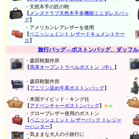
・天然木手の匠の鞄
【
メンズクラブ天然木手多機能ミニダレスバッ
グ
】
・アメリカンレアレザーを使用
【
ペニッシュミント レザードキュメントケー
ス
】
旅行バッグ―ボストンバッグ、ダッフル
・森田鞄製作所
【
馬革オープントラベルボストン（中）
】
・森田鞄製作所
【
アニリン染め牛革ボストンバッグ
】
・米国デイビッド・キング社
【
アドベンチャーボストンバッグ
】
・グローブレザー使用のボストン
【
ペニッシュミント レザーバック トレジャ
ーハンター
】
・気ままな大人の小旅行に