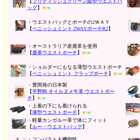
【
ブリティッシュグリーン縦型ウエストバ
ッグ
】
・ウエストバッグとポーチの2ＷＡＹ
【
ペニッシュミント 2WAYポーチR2
】
・オーストラリア産鹿革を使用
【
鹿革ウエストポーチ
】
・ショルダーにもなる薄型ウエストポーチ
【
ペニッシュミント フラップポーチ
】
・豊岡発の日本製
【
平野鞄 オイルヌメ牛革 ウエストポー
チ
】
・上着の下にも着けられる
【
薄型ウエストポーチ
】
・軽量カンガルー革で体にフィット
【
ルー・ウエストバッグ
】
・コンパクト＆機能性