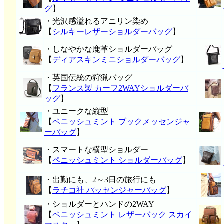
グ
】
・光沢感溢れるアニリン染め
【
シルキーレザーショルダーバッグ
】
・しなやかな鹿革ショルダーバッグ
【
ディアスキンミニショルダーバッグ
】
・英国伝統の狩猟バッグ
【
フランス製 カーフ2WAYショルダーバ
ッグ
】
・ユニークな縦型
【
ペニッシュミント ブックメッセンジャ
ーバッグ
】
・スマートな横型ショルダー
【
ペニッシュミント ショルダーバッグ
】
・出勤にも、2～3日の旅行にも
【
ラチコ社 パッセンジャーバッグ
】
・ショルダーとハンドの2WAY
【
ペニッシュミント レザーバック スカイ