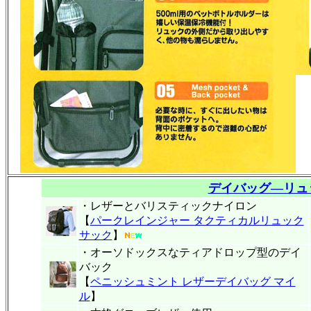
デイバッグ―リュ
・レザーとバリスティックナイロン
【
パークレインジャー タクティカルリュック
サック
】
・オーソドックスなティアドロップ型のデイ
バック
【
ペニッシュミント レザーデイバッグ マイ
ル
】