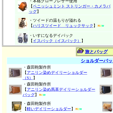
・本格グローブレザー使用
【
ペニッシュミント ストリンガー・カメラバ
ッグ
】
・ツイードの温もりが溢れる
【
ハリスツイード リュックサック
】
・いすになるデイパック
【
イスバック（イスパック）
】
旅とバッグ
ショルダーバッ
・森田鞄製作所
【
アニリン染めデイリーショルダー
（S）
】
・森田鞄製作所
【
アニリン染め馬革デイリーショルダー
バッグ
】
・森田鞄製作所
【
軽いデイリーショルダー
】