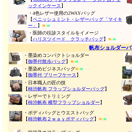
ックインケース
】
・4色レザー使用の2WAYバッグ
【
ペニッシュミント・レザーバッグ「マイキ
ー」
】
・医師の往診スタイルをイメージ
【
ハリスツイード クラッチバッグ
】
帆布ショルダーバ
・墨染めコンパクトショルダー
【
御墨付
散歩バッグ
】
・墨染めビジネスバッグ
【
御墨付 ブリーフケース
】
・日本職人の匠の技
【
柿渋帆布 フラップショルダーバッグ
】
・レザーでトリミング
【
柿渋帆布 横型フラップショルダー
】
・ボディバッグとウエストバッグ
【
柿渋帆布２ｗａｙボディバッグ
】