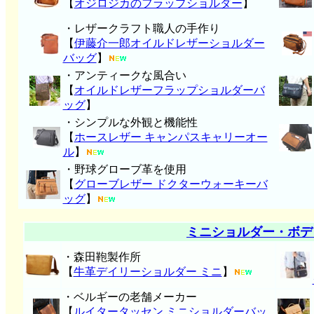
【
オジロジカのフラップショルダー
】
・レザークラフト職人の手作り
【
伊藤介一郎オイルドレザーショルダー
バッグ
】
・アンティークな風合い
【
オイルドレザーフラップショルダーバ
ッグ
】
・シンプルな外観と機能性
【
ホースレザー キャンパスキャリーオー
ル
】
・野球グローブ革を使用
【
グローブレザー ドクターウォーキーバ
ッグ
】
ミニショルダー・ボデ
・森田鞄製作所
【
牛革デイリーショルダー ミニ
】
・ベルギーの老舗メーカー
【
ルイタータッセン ミニショルダーバッ