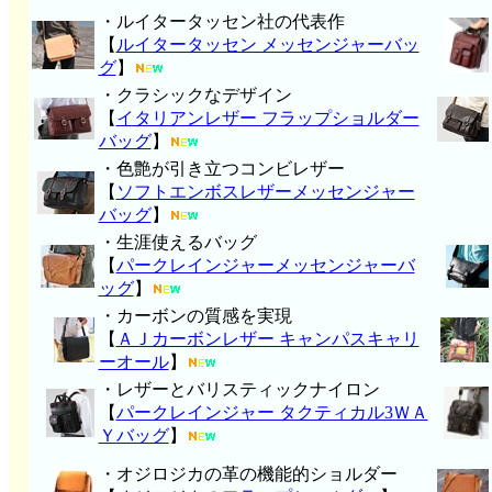
・ルイタータッセン社の代表作
【
ルイタータッセン メッセンジャーバッ
グ
】
・クラシックなデザイン
【
イタリアンレザー フラップショルダー
バッグ
】
・色艶が引き立つコンビレザー
【
ソフトエンボスレザーメッセンジャー
バッグ
】
・生涯使えるバッグ
【
パークレインジャーメッセンジャーバ
ッグ
】
・カーボンの質感を実現
【
ＡＪカーボンレザー キャンパスキャリ
ーオール
】
・レザーとバリスティックナイロン
【
パークレインジャー タクティカル3ＷＡ
Ｙバッグ
】
・オジロジカの革の機能的ショルダー