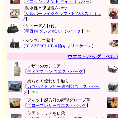
【
ペニッシュミント デイトリッパー
】
・防水性と保温性を持つ
【
シルバーレイククラブ・ビジネストリッ
プ
】
・シューズ入れ付。
【
平野鞄 ダレスボストンバッグ
】
・シンプルで堅牢
【
BLAZERCLUB４輪キャリーケース
】
ウエストバッグ―ベル
・レザーのカシミア
【
ディアスキン ウエストバッグ
】
・柔らかく優れた手触り
【
カウハイドレザー 多機能ウェストバッ
グ
】
・フィット感良好の野球グローブ革
【
グローブレザーウエストバッグ
】
・英国トラッドを伝承