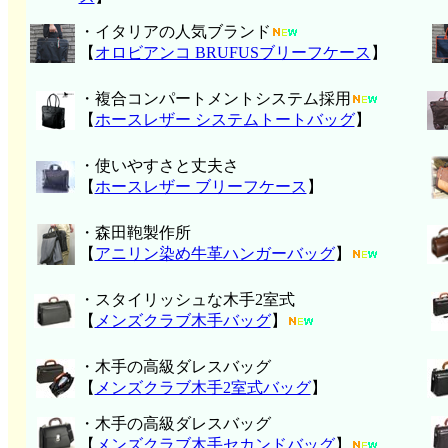
・イタリアの人気ブランド
【
オロビアンコ BRUFUSブリーフケース
】
・複合コンパートメントシステム採用
【
ホースレザー システムトートバッグ
】
・使いやすさと丈夫さ
【
ホースレザー ブリーフケース
】
・森田鞄製作所
【
アニリン染め牛革ハンガーバッグ
】
・スタイリッシュな木手2室式
【
メンズクラブ木手バッグ
】
・木手の高級ダレスバッグ
【
メンズクラブ木手2室式バッグ
】
・木手の高級ダレスバッグ
【
メンズクラブ木手セカンドバッグ
】