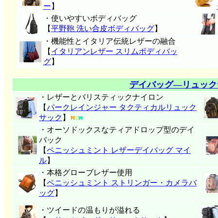
ー
】
・使いやすいボディバッグ
【
平野鞄 洗い合皮ボディバッグ
】
・機能性とイタリア伝統レザーの融合
【
イタリアンレザー スリムボディバッ
グ
】
デイバッグ―リュック
・レザーとバリスティックナイロン
【
パークレインジャー タクティカルリュック
サック
】
・オーソドックスなティアドロップ型のデイ
バック
【
ペニッシュミント レザーデイバッグ マイ
ル
】
・本格グローブレザー使用
【
ペニッシュミント ストリンガー・カメラバ
ッグ
】
・ツイードの温もりが溢れる