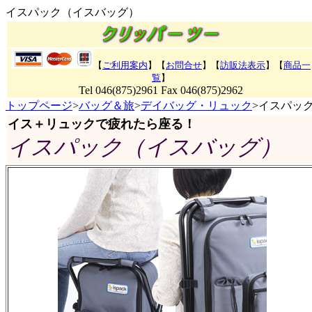
イスパック（イスバッグ）
【
ご利用案内
】【
お問合せ
】【
訪販法表示
】
【
商品一
覧
】
Tel 046(875)2961 Fax 046(875)2962
トップページ
>
バッグ＆旅
>
デイバッグ・リュック
>イスパッ
イス＋リュックで疲れたら座る！
イスパック（イスバッグ）