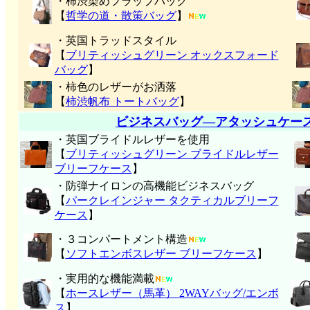
・柿渋染めフラップバッグ
【
哲学の道・散策バッグ
】
・英国トラッドスタイル
【
ブリティッシュグリーン オックスフォード
バッグ
】
・柿色のレザーがお洒落
【
柿渋帆布 トートバッグ
】
ビジネスバッグ―アタッシュケー
・英国ブライドルレザーを使用
【
ブリティッシュグリーン ブライドルレザー
ブリーフケース
】
・防弾ナイロンの高機能ビジネスバッグ
【
パークレインジャー タクティカルブリーフ
ケース
】
・３コンパートメント構造
【
ソフトエンボスレザー ブリーフケース
】
・実用的な機能満載
【
ホースレザー（馬革） 2WAYバッグ/エンボ
ス
】