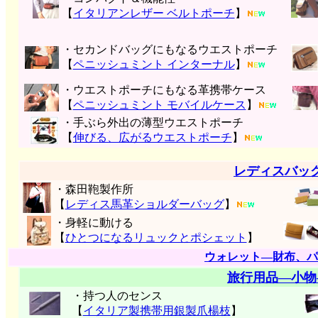
【
イタリアンレザー ベルトポーチ
】
・セカンドバッグにもなるウエストポーチ
【
ペニッシュミント インターナル
】
・ウエストポーチにもなる革携帯ケース
【
ペニッシュミント モバイルケース
】
・手ぶら外出の薄型ウエストポーチ
【
伸びる、広がるウエストポーチ
】
レディスバッ
・森田鞄製作所
【
レディス馬革ショルダーバッグ
】
・身軽に動ける
【
ひとつになるリュックとポシェット
】
ウォレット―財布、パ
旅行用品―小物
・持つ人のセンス
【
イタリア製携帯用銀製爪楊枝
】