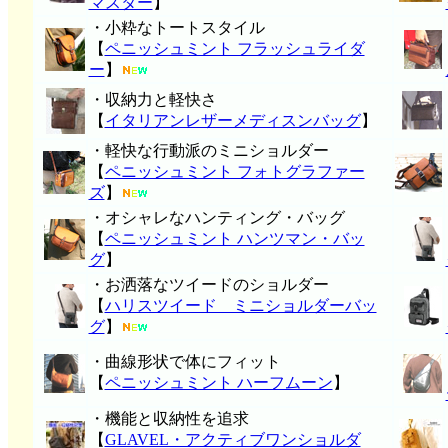
マスター
】
・小粋なトートスタイル
【
ペニッシュミント フラッシュライダ
ー
】
・収納力と軽快さ
【
イタリアンレザーメディスンバッグ
】
・軽快な行動派のミニショルダー
【
ペニッシュミント フォトグラファー
ズ
】
・オシャレなハンティング・バッグ
【
ペニッシュミント ハンツマン・バッ
グ
】
・お洒落なツイードのショルダー
【
ハリスツイード ミニショルダーバッ
グ
】
・曲線形状で体にフィット
【
ペニッシュミント ハーフムーン
】
・機能と収納性を追求
【
GLAVEL・アクティブワンショルダ