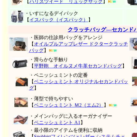
【
ハリスツイード リュックサック
】
・いすになるデイパック
【
イスバック（イスパック）
】
クラッチバッグ―セカンド
・医師の往診用バッグをアレンジ
【
オイルプルアップレザー ドクタークラッチ
バッグ
】
・滑らかな手触り
【
平野鞄 オイルヌメ牛革セカンドバッグ
】
・ペニッシュミントの定番
【
ペニッシュミント オリジナルセカンドバッ
グ
】
・薄型で持ちやすい
【
ペニッシュミント Ｍ2（エム2）
】
・メインバッグに入るオーガナイザー
【
ペニッシュミント A1
】
・最小限のアイテムを便利に収納
【
Snobbistフィレンツェレザー システムチェ