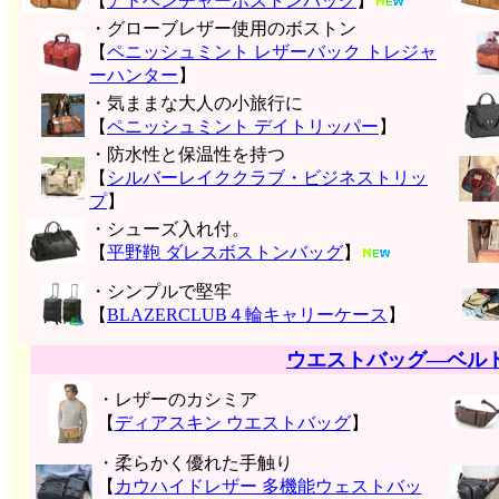
【
アドベンチャーボストンバッグ
】
・グローブレザー使用のボストン
【
ペニッシュミント レザーバック トレジャ
ーハンター
】
・気ままな大人の小旅行に
【
ペニッシュミント デイトリッパー
】
・防水性と保温性を持つ
【
シルバーレイククラブ・ビジネストリッ
プ
】
・シューズ入れ付。
【
平野鞄 ダレスボストンバッグ
】
・シンプルで堅牢
【
BLAZERCLUB４輪キャリーケース
】
ウエストバッグ―ベル
・レザーのカシミア
【
ディアスキン ウエストバッグ
】
・柔らかく優れた手触り
【
カウハイドレザー 多機能ウェストバッ