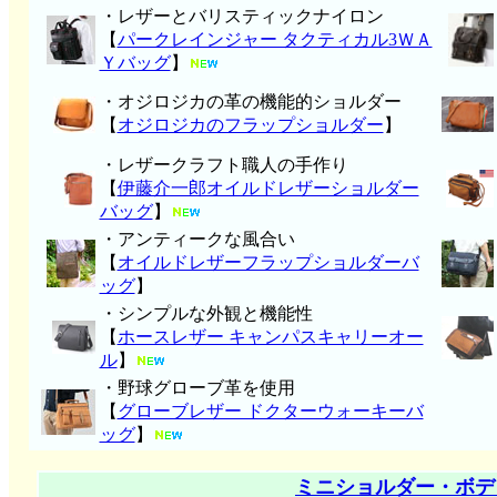
・レザーとバリスティックナイロン
【
パークレインジャー タクティカル3ＷＡ
Ｙバッグ
】
・オジロジカの革の機能的ショルダー
【
オジロジカのフラップショルダー
】
・レザークラフト職人の手作り
【
伊藤介一郎オイルドレザーショルダー
バッグ
】
・アンティークな風合い
【
オイルドレザーフラップショルダーバ
ッグ
】
・シンプルな外観と機能性
【
ホースレザー キャンパスキャリーオー
ル
】
・野球グローブ革を使用
【
グローブレザー ドクターウォーキーバ
ッグ
】
ミニショルダー・ボデ