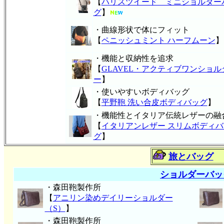
【
ハリスツイード ミニショルダー
グ
】
・曲線形状で体にフィット
【
ペニッシュミント ハーフムーン
】
・機能と収納性を追求
【
GLAVEL・アクティブワンショル
ー
】
・使いやすいボディバッグ
【
平野鞄 洗い合皮ボディバッグ
】
・機能性とイタリア伝統レザーの融
【
イタリアンレザー スリムボディバ
グ
】
旅とバッグ
ショルダーバッ
・森田鞄製作所
【
アニリン染めデイリーショルダー
（S）
】
・森田鞄製作所