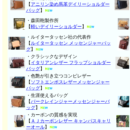
【
アニリン染め馬革デイリーショルダー
バッグ
】
・森田鞄製作所
【
軽いデイリーショルダー
】
・ルイタータッセン社の代表作
【
ルイタータッセン メッセンジャーバッ
グ
】
・クラシックなデザイン
【
イタリアンレザー フラップショルダー
バッグ
】
・色艶が引き立つコンビレザー
【
ソフトエンボスレザーメッセンジャー
バッグ
】
・生涯使えるバッグ
【
パークレインジャーメッセンジャーバ
ッグ
】
・カーボンの質感を実現
【
ＡＪカーボンレザー キャンパスキャリ
ーオール
】