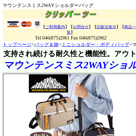
マウンテンスミス2WAYショルダーバッグ
【
ご利用案内
】【
お問合せ
】【
訪販法表示
】
【
商品一
覧
】
Tel 046(875)2961 Fax 046(875)2962
トップページ
>
バッグ＆旅
>
ミニショルダー・ボディバッグ
>
支持され続ける耐久性と機能性。アウ
マウンテンスミス2WAYショ