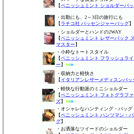
【
ペニッシュミント ショルダーバッ
・出勤にも、2～3日の旅行にも
【
ラチコ社 パッセンジャーバッグ
】
・ショルダーとハンドの2WAY
【
ペニッシュミント レザーバック 
マスター
】
・小粋なトートスタイル
【
ペニッシュミント フラッシュライ
ー
】
・収納力と軽快さ
【
イタリアンレザーメディスンバッ
・軽快な行動派のミニショルダー
【
ペニッシュミント フォトグラファ
ズ
】
・オシャレなハンティング・バッグ
【
ペニッシュミント ハンツマン・バ
グ
】
・お洒落なツイードのショルダー