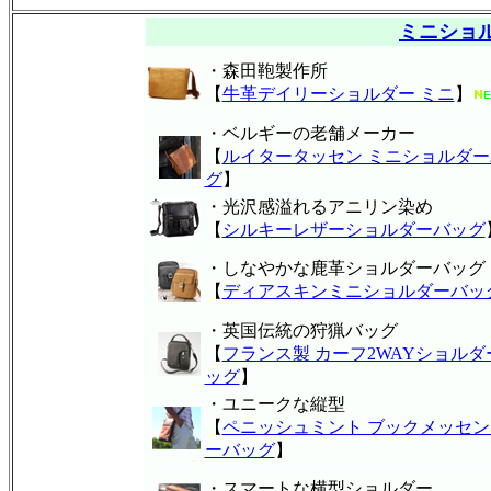
ミニショ
・森田鞄製作所
【
牛革デイリーショルダー ミニ
】
・ベルギーの老舗メーカー
【
ルイタータッセン ミニショルダー
グ
】
・光沢感溢れるアニリン染め
【
シルキーレザーショルダーバッグ
・しなやかな鹿革ショルダーバッグ
【
ディアスキンミニショルダーバッ
・英国伝統の狩猟バッグ
【
フランス製 カーフ2WAYショルダ
ッグ
】
・ユニークな縦型
【
ペニッシュミント ブックメッセン
ーバッグ
】
・スマートな横型ショルダー