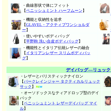
・曲線形状で体にフィット
【
ペニッシュミント ハーフムーン
】
・機能と収納性を追求
【
GLAVEL・アクティブワンショルダ
ー
】
・使いやすいボディバッグ
【
平野鞄 洗い合皮ボディバッグ
】
・機能性とイタリア伝統レザーの融合
【
イタリアンレザー スリムボディバッ
グ
】
デイバッグ―リュック
・レザーとバリスティックナイロン
【
パークレインジャー タクティカルリュック
サック
】
・オーソドックスなティアドロップ型のデイ
バック
【
ペニッシュミント レザーデイバッグ マイ
ル
】