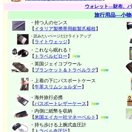
ウォレット―財布、パ
旅行用品―小物
・持つ人のセンス
【
イタリア製携帯用銀製爪楊枝
】
・読みたいページだけライトアップ
【
ライトウェッジ
】
・これなら眠れる！
【
トラベルピロー
】
・英国ジェイコブウール
【
ブランケット＆トラベルラグ
】
・上着の下にパスポートケース
【
牛革スリムショルダー
】
・海外旅行必携
【
パスポートレザーケース
】
・内側に紙幣を収納
【
米国エイカー社マネーベルト
】
・持ち歩ける上腕式血圧計
【
トラベル血圧計
】