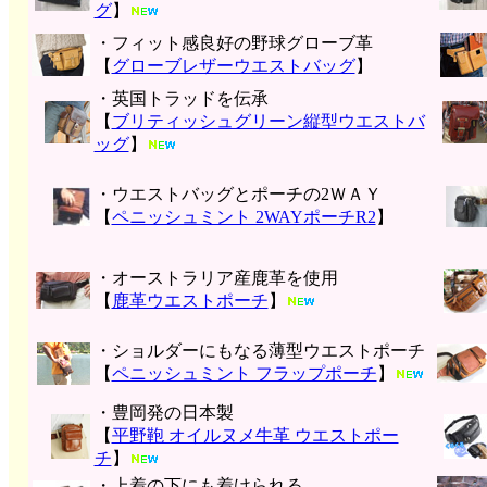
グ
】
・フィット感良好の野球グローブ革
【
グローブレザーウエストバッグ
】
・英国トラッドを伝承
【
ブリティッシュグリーン縦型ウエストバ
ッグ
】
・ウエストバッグとポーチの2ＷＡＹ
【
ペニッシュミント 2WAYポーチR2
】
・オーストラリア産鹿革を使用
【
鹿革ウエストポーチ
】
・ショルダーにもなる薄型ウエストポーチ
【
ペニッシュミント フラップポーチ
】
・豊岡発の日本製
【
平野鞄 オイルヌメ牛革 ウエストポー
チ
】
・上着の下にも着けられる