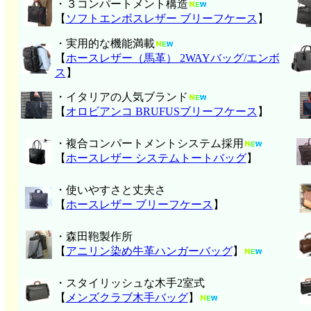
・３コンパートメント構造
【
ソフトエンボスレザー ブリーフケース
】
・実用的な機能満載
【
ホースレザー（馬革） 2WAYバッグ/エンボ
ス
】
・イタリアの人気ブランド
【
オロビアンコ BRUFUSブリーフケース
】
・複合コンパートメントシステム採用
【
ホースレザー システムトートバッグ
】
・使いやすさと丈夫さ
【
ホースレザー ブリーフケース
】
・森田鞄製作所
【
アニリン染め牛革ハンガーバッグ
】
・スタイリッシュな木手2室式
【
メンズクラブ木手バッグ
】