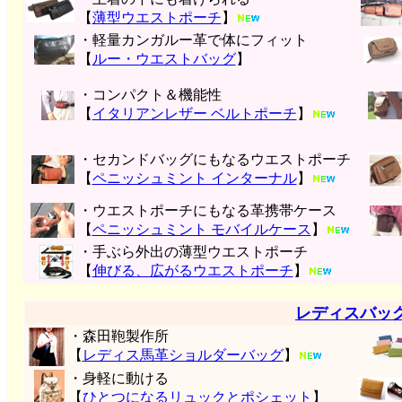
【
薄型ウエストポーチ
】
・軽量カンガルー革で体にフィット
【
ルー・ウエストバッグ
】
・コンパクト＆機能性
【
イタリアンレザー ベルトポーチ
】
・セカンドバッグにもなるウエストポーチ
【
ペニッシュミント インターナル
】
・ウエストポーチにもなる革携帯ケース
【
ペニッシュミント モバイルケース
】
・手ぶら外出の薄型ウエストポーチ
【
伸びる、広がるウエストポーチ
】
レディスバッ
・森田鞄製作所
【
レディス馬革ショルダーバッグ
】
・身軽に動ける
【
ひとつになるリュックとポシェット
】