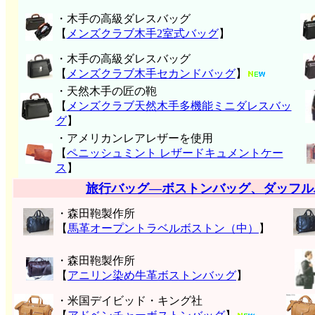
・木手の高級ダレスバッグ
【
メンズクラブ木手2室式バッグ
】
・木手の高級ダレスバッグ
【
メンズクラブ木手セカンドバッグ
】
・天然木手の匠の鞄
【
メンズクラブ天然木手多機能ミニダレスバッ
グ
】
・アメリカンレアレザーを使用
【
ペニッシュミント レザードキュメントケー
ス
】
旅行バッグ―ボストンバッグ、ダッフル
・森田鞄製作所
【
馬革オープントラベルボストン（中）
】
・森田鞄製作所
【
アニリン染め牛革ボストンバッグ
】
・米国デイビッド・キング社