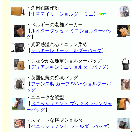
・森田鞄製作所
【
牛革デイリーショルダー ミニ
】
・ベルギーの老舗メーカー
【
ルイタータッセン ミニショルダーバッ
グ
】
・光沢感溢れるアニリン染め
【
シルキーレザーショルダーバッグ
】
・しなやかな鹿革ショルダーバッグ
【
ディアスキンミニショルダーバッグ
】
・英国伝統の狩猟バッグ
【
フランス製 カーフ2WAYショルダーバ
ッグ
】
・ユニークな縦型
【
ペニッシュミント ブックメッセンジャ
ーバッグ
】
・スマートな横型ショルダー
【
ペニッシュミント ショルダーバッグ
】