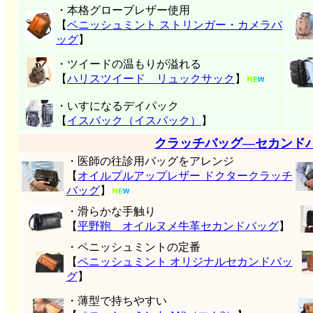
・本格グローブレザー使用
【
ペニッシュミント ストリンガー・カメラバ
ッグ
】
・ツイードの温もりが溢れる
【
ハリスツイード リュックサック
】
・いすになるデイパック
【
イスバック（イスパック）
】
クラッチバッグ―セカンド
・医師の往診用バッグをアレンジ
【
オイルプルアップレザー ドクタークラッチ
バッグ
】
・滑らかな手触り
【
平野鞄 オイルヌメ牛革セカンドバッグ
】
・ペニッシュミントの定番
【
ペニッシュミント オリジナルセカンドバッ
グ
】
・薄型で持ちやすい