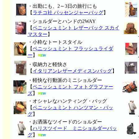
・出勤にも、2～3日の旅行にも
【
ラチコ社 パッセンジャーバッグ
】
・ショルダーとハンドの2WAY
【
ペニッシュミント レザーバック スカイ
マスター
】
・小粋なトートスタイル
【
ペニッシュミント フラッシュライダ
ー
】
・収納力と軽快さ
【
イタリアンレザーメディスンバッグ
】
・軽快な行動派のミニショルダー
【
ペニッシュミント フォトグラファー
ズ
】
・オシャレなハンティング・バッグ
【
ペニッシュミント ハンツマン・バッ
グ
】
・お洒落なツイードのショルダー
【
ハリスツイード ミニショルダーバッ
グ
】