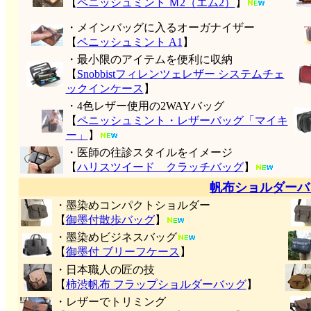
【
ペニッシュミント Ｍ2（エム2）
】
・メインバッグに入るオーガナイザー
【
ペニッシュミント A1
】
・最小限のアイテムを便利に収納
【
Snobbistフィレンツェレザー システムチェ
ックインケース
】
・4色レザー使用の2WAYバッグ
【
ペニッシュミント・レザーバッグ「マイキ
ー」
】
・医師の往診スタイルをイメージ
【
ハリスツイード クラッチバッグ
】
帆布ショルダーバ
・墨染めコンパクトショルダー
【
御墨付
散歩バッグ
】
・墨染めビジネスバッグ
【
御墨付 ブリーフケース
】
・日本職人の匠の技
【
柿渋帆布 フラップショルダーバッグ
】
・レザーでトリミング