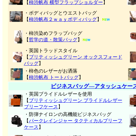
【
柿渋帆布 横型フラップショルダー
】
・ボディバッグとウエストバッグ
【
柿渋帆布２ｗａｙボディバッグ
】
・柿渋染めフラップバッグ
【
哲学の道・散策バッグ
】
・英国トラッドスタイル
【
ブリティッシュグリーン オックスフォード
バッグ
】
・柿色のレザーがお洒落
【
柿渋帆布 トートバッグ
】
ビジネスバッグ―アタッシュケー
・英国ブライドルレザーを使用
【
ブリティッシュグリーン ブライドルレザー
ブリーフケース
】
・防弾ナイロンの高機能ビジネスバッグ
【
パークレインジャー タクティカルブリーフ
ケース
】