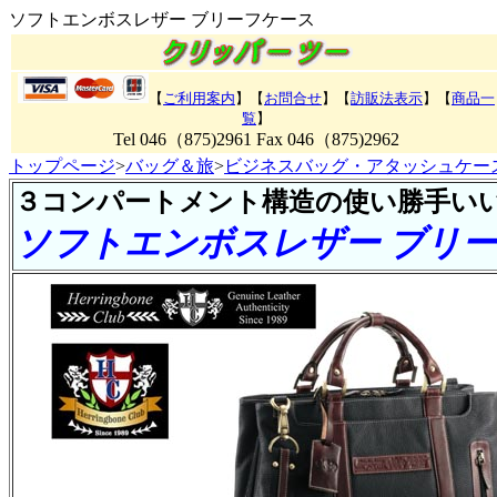
ソフトエンボスレザー ブリーフケース
【
ご利用案内
】【
お問合せ
】【
訪販法表示
】【
商品一
覧
】
Tel 046（875)2961 Fax 046（875)2962
トップページ
>
バッグ＆旅
>
ビジネスバッグ・アタッシュケー
３コンパートメント構造の使い勝手い
ソフトエンボスレザー ブリ