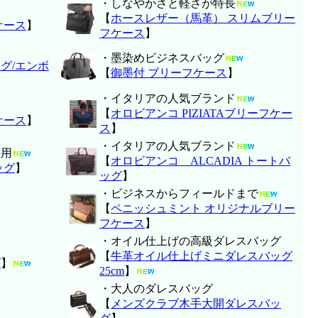
・しなやかさと軽さが特長
【
ホースレザー（馬革） スリムブリー
ケース
】
フケース
】
・墨染めビジネスバッグ
グ/エンボ
【
御墨付 ブリーフケース
】
・イタリアの人気ブランド
【
オロビアンコ PIZIATAブリーフケー
ケース
】
ス
】
・イタリアの人気ブランド
採用
【
オロビアンコ ALCADIA トートバ
ッグ
】
ッグ
】
・ビジネスからフィールドまで
【
ペニッシュミント オリジナルブリー
フケース
】
・オイル仕上げの高級ダレスバッグ
【
牛革オイル仕上げミニダレスバッグ
グ
】
25cm
】
・大人のダレスバッグ
【
メンズクラブ木手大開ダレスバッ