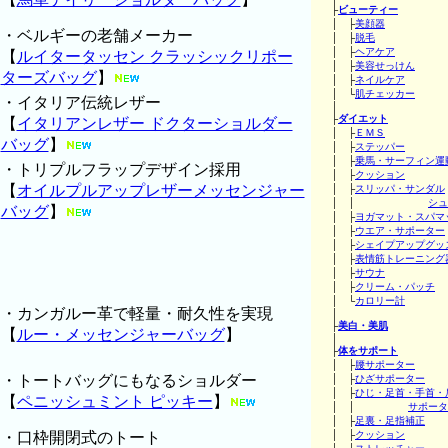
├
ビューティー
│ ├
美顔器
・ベルギーの老舗メーカー
│ ├
脱毛
│ ├
ヘアケア
【
ルイタータッセン クラッシックリポー
│ ├
美容せっけん
ターズバッグ
】
│ ├
ネイルケア
│ └
肌チェッカー
・イタリア伝統レザー
│
├
ダイエット
【
イタリアンレザー ドクターショルダー
│ ├
ＥＭＳ
バッグ
】
│ ├
ステッパー
│ ├
乗馬・サーフィン運
・トリプルフラップデザイン採用
│ ├
クッション
【
オイルプルアップレザーメッセンジャー
│ ├
スリッパ・サンダル
│ │
シュ
バッグ
】
│ ├
ヨガマット・スパマ
│ ├
ウエア・サポーター
│ ├
シェイプアップグッ
│ ├
表情筋トレーニング
│ ├
サウナ
│ ├
クリーム・パッチ
│ └
カロリー計
・カンガルー革で軽量・耐久性を実現
│
├
美白・美肌
【
ルー・メッセンジャーバッグ
】
│
├
体をサポート
│ ├
腰サポーター
・トートバッグにもなるショルダー
│ ├
ひざサポーター
│ ├
ひじ・足首・手首・
【
ペニッシュミント ピッキー
】
│ │
サポータ
│ ├
足裏・足指補正
・口枠開閉式のトート
│ ├
クッション