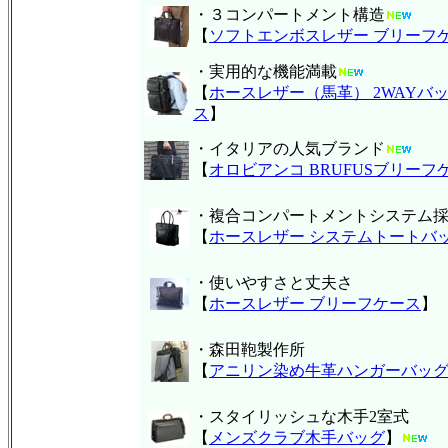
・３コンパートメント構造
【
ソフトエンボスレザー ブリーフ
・実用的な機能満載
【
ホースレザー（馬革） 2WAYバッ
ス
】
・イタリアの人気ブランド
【
オロビアンコ BRUFUSブリーフ
・複合コンパートメントシステム
【
ホースレザー システムトートバ
・使いやすさと丈夫さ
【
ホースレザー ブリーフケース
】
・森田鞄製作所
【
アニリン染め牛革ハンガーバッ
・スタイリッシュな木手2室式
【
メンズクラブ木手バッグ
】