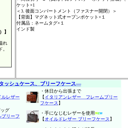
ケット×1
＜3. 後面コンパートメント（ファスナー開閉）＞
【背面】マグネット式オープンポケット×１
付属品：ネームタグ×１
インド製
）】
溢れ
ド。
タッシュケース、ブリーフケース―
・休日から出張まで
ドルレザー
【
イタリアンレザー フレームブリー
フケース
】
バッグ
・手になじむレザーを使用
ルブリーフ
【
オイルドレザー ブリーフケース
】