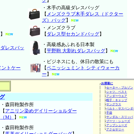
グ
】
・木手の高級ダレスバッグ
【
メンズクラブ木手ダレス（ドクター
ズ）バッグ
】
・メンズクラブ
グ
】
【
ダレス型セカンドバッグ
】
・高級感あふれる日本製
ニダレスバッ
【
平野鞄 大割れダレスバッグ
】
・ビジネスにも、休日の散策にも
メントケー
【
ペニッシュミント シティウォーカ
ー
】
┌
お洒落に
│ ├
セーター・ブルゾン
│ ├
シャツ、ベスト
グ
│ ├
アンダーウエア
│ ├
帽子・キャップ
・森田鞄製作所
│ ├
サングラス
│ ├
ベルト・サスペンダ
【
アニリン染めデイリーショルダー
│ ├
手袋
（M）
】
│ ├
サンダル・スリッパ
│ ├
ブーツ・シューズ
│ ├
アップシューズ
・森田鞄製作所
│ └
アクセサリー
【
馬革デイリーショルダーバッグ
】
│