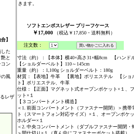
きます。
ソフトエンボスレザー ブリーフケース
￥17,000
（税込￥17,850・送料無料）
融合】
注文数：
施した
、艶と
寸法（約）：【本体】横40×高さ31×幅8cm 【ハンド
ーコン
【ショルダーベルト】110～145cm
重量（約）：1,100g ショルダーベルト：180g
特の風
材質：【表地】牛革 【裏地】ポリエステル 【ショ
ト】ポリエステル、牛革
仕様：【正面】マグネット式オープンポケット×１、
ット×１
るレザ
【３コンパートメント構造】
＜1. 前面コンパートメント（ファスナー開閉）＞携帯
ト（スマートフォン対応サイズ）×１、オープンポケッ
ホルダー×１
＜2. 中央コンパートメント（ダブルファスナー開閉・
＞間仕切り×１（真ん中にファスナーポケット搭載）