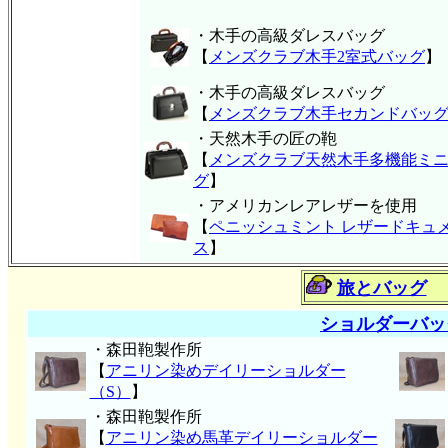
・木手の高級ダレスバッグ
【
メンズクラブ木手2室式バッグ
】
・木手の高級ダレスバッグ
【
メンズクラブ木手セカンドバッ
・天然木手の匠の鞄
【
メンズクラブ天然木手多機能ミ
グ
】
・アメリカンレアレザーを使用
【
ペニッシュミント レザードキュ
ス
】
旅とバッグ
ショルダーバッ
・森田鞄製作所
【
アニリン染めデイリーショルダー
（S）
】
・森田鞄製作所
【
アニリン染め馬革デイリーショルダー