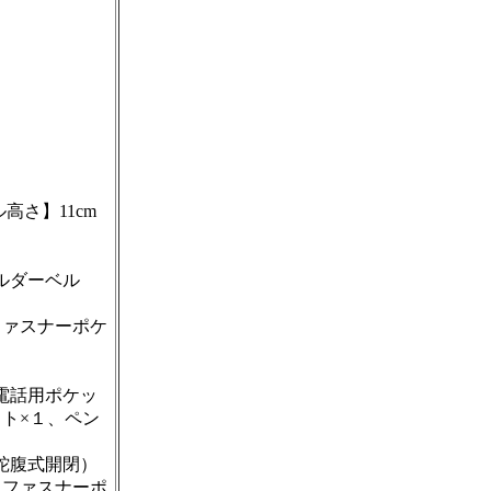
ル高さ】11cm
ルダーベル
ファスナーポケ
電話用ポケッ
ト×１、ペン
蛇腹式開閉）
、ファスナーポ