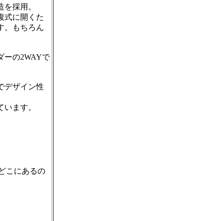
造を採用。
腹式に開くた
す。もちろん
ーの2WAYで
でデザイン性
ています。
どこにあるの