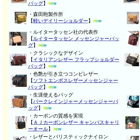
バッグ
】
・森田鞄製作所
【
軽いデイリーショルダー
】
・ルイタータッセン社の代表作
【
ルイタータッセン メッセンジャーバッ
グ
】
・クラシックなデザイン
【
イタリアンレザー フラップショルダー
バッグ
】
・色艶が引き立つコンビレザー
【
ソフトエンボスレザーメッセンジャー
バッグ
】
・生涯使えるバッグ
【
パークレインジャーメッセンジャーバ
ッグ
】
・カーボンの質感を実現
【
ＡＪカーボンレザー キャンパスキャリ
ーオール
】
・レザーとバリスティックナイロン