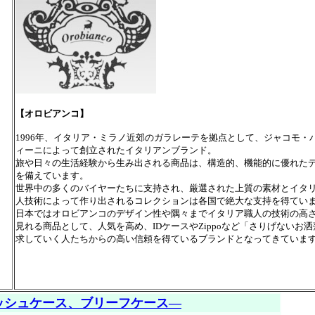
【オロビアンコ】
1996年、イタリア・ミラノ近郊のガラレーテを拠点として、ジャコモ・
ィーニによって創立されたイタリアンブランド。
旅や日々の生活経験から生み出される商品は、構造的、機能的に優れた
を備えています。
世界中の多くのバイヤーたちに支持され、厳選された上質の素材とイタ
人技術によって作り出されるコレクションは各国で絶大な支持を得てい
日本ではオロビアンコのデザイン性や隅々までイタリア職人の技術の高
見れる商品として、人気を高め、IDケースやZippoなど「さりげないお
求していく人たちからの高い信頼を得ているブランドとなってきていま
ッシュケース、ブリーフケース―