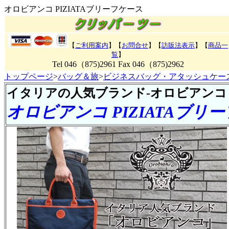
オロビアンコ PIZIATAブリーフケース
【
ご利用案内
】【
お問合せ
】【
訪販法表示
】【
商品一
覧
】
Tel 046（875)2961 Fax 046（875)2962
トップページ
>
バッグ＆旅
>
ビジネスバッグ・アタッシュケー
イタリアの人気ブランド-オロビアンコ
オロビアンコ PIZIATAブリ