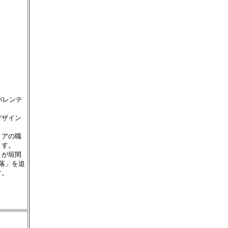
バレンテ
デザイン
リアの職
ます。
さが垣間
洒落」を追
す。