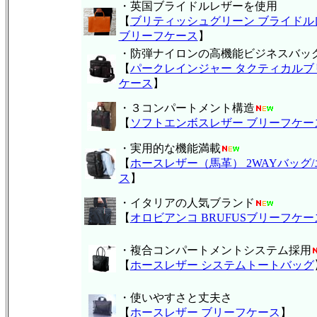
・英国ブライドルレザーを使用
【
ブリティッシュグリーン ブライドル
ブリーフケース
】
・防弾ナイロンの高機能ビジネスバッ
【
パークレインジャー タクティカルブ
ケース
】
・３コンパートメント構造
【
ソフトエンボスレザー ブリーフケー
・実用的な機能満載
【
ホースレザー（馬革） 2WAYバッグ
ス
】
・イタリアの人気ブランド
【
オロビアンコ BRUFUSブリーフケー
・複合コンパートメントシステム採用
【
ホースレザー システムトートバッグ
・使いやすさと丈夫さ
【
ホースレザー ブリーフケース
】