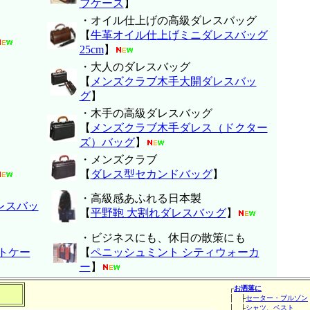
フケース
】
・オイル仕上げの高級ダレスバッグ
【
牛革オイル仕上げミニダレスバッグ
25cm
】
・大人のダレスバッグ
【
メンズクラブ木手大開ダレスバッ
グ
】
・木手の高級ダレスバッグ
【
メンズクラブ木手ダレス（ドクター
ズ）バッグ
】
・メンズクラブ
【
ダレス型セカンドバッグ
】
・高級感あふれる日本製
レスバッ
【
平野鞄 大割れダレスバッグ
】
・ビジネスにも、休日の散策にも
トケー
【
ペニッシュミント シティウォーカ
ー
】
┌
お洒落に
│ ├
セーター・ブルゾン
│ ├
シャツ、ベスト