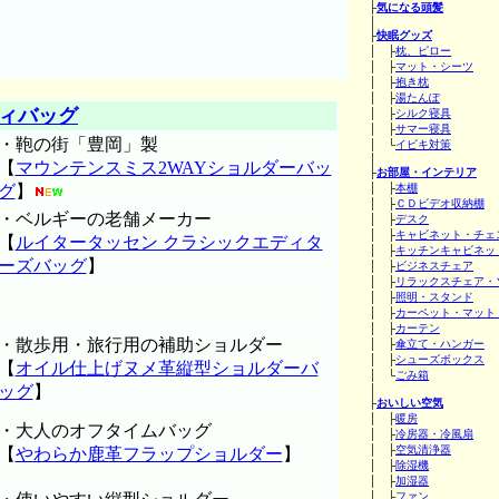
├
気になる頭髪
│
├
快眠グッズ
│ ├
枕、ピロー
│ ├
マット・シーツ
│ ├
抱き枕
│ ├
湯たんぽ
ィバッグ
│ ├
シルク寝具
│ ├
サマー寝具
・鞄の街「豊岡」製
│ └
イビキ対策
│
【
マウンテンスミス2WAYショルダーバッ
├
お部屋・インテリア
グ
】
│ ├
本棚
│ ├
ＣＤビデオ収納棚
・ベルギーの老舗メーカー
│ ├
デスク
│ ├
キャビネット・チェ
【
ルイタータッセン クラシックエディタ
│ ├
キッチンキャビネッ
ーズバッグ
】
│ ├
ビジネスチェア
│ ├
リラックスチェア・
│ ├
照明・スタンド
│ ├
カーペット・マット
│ ├
カーテン
・散歩用・旅行用の補助ショルダー
│ ├
傘立て・ハンガー
│ ├
シューズボックス
【
オイル仕上げヌメ革縦型ショルダーバ
│ └
ごみ箱
ッグ
】
│
├
おいしい空気
│ ├
暖房
・大人のオフタイムバッグ
│ ├
冷房器・冷風扇
│ ├
空気清浄器
【
やわらか鹿革フラップショルダー
】
│ ├
除湿機
│ ├
加湿器
│ ├
ファン