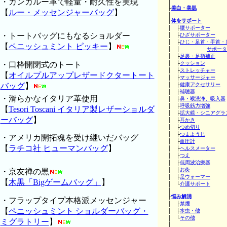
・カンガルー革で軽量・耐久性を実現
│
├
美白・美肌
【
ルー・メッセンジャーバッグ
】
│
├
体をサポート
│ ├
腰サポーター
・トートバッグにもなるショルダー
│ ├
ひざサポーター
│ ├
ひじ・足首・手首・
【
ペニッシュミント ピッキー
】
│ │
サポータ
│ ├
足裏・足指補正
・口枠開閉式のトート
│ ├
クッション
│ ├
ストレッチャー
【
オイルプルアップレザードクタートート
│ ├
マッサージャー
バッグ
】
│ ├
健康アクセサリー
│ ├
補聴器
・滑らかなイタリア革使用
│ ├
鼻・喉洗浄、吸入器
│ ├
呼吸筋力増強
【
Tesori Toscani イタリア製レザーショルダ
│ ├
拡大鏡・シニアグラ
ーバッグ
】
│ ├
耳かき
│ ├
つめ切り
│ ├
つまようじ
・アメリカ開拓魂を受け継いだバッグ
│ ├
血圧計
【
ラチコ社 ヒューマンバッグ
】
│ ├
ヘルスメーター
│ ├
つえ
│ ├
低周波治療器
│ ├
お灸
・京友禅の黒
│ ├
足ウォーマー
【
木黒「Bigゲームバッグ」
】
│ └
介護サポート
│
├
悩み解消
・フラップタイプ本格派メッセンジャー
│ ├
禁煙
【
ペニッシュミント ショルダーバッグ・
│ ├
水虫・他
│ └
その他
ミグラトリー
】
│