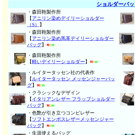
ショルダーバッ
・森田鞄製作所
【
アニリン染めデイリーショルダー
（S）
】
・森田鞄製作所
【
アニリン染め馬革デイリーショルダー
バッグ
】
・森田鞄製作所
【
軽いデイリーショルダー
】
・ルイタータッセン社の代表作
【
ルイタータッセン メッセンジャーバッ
グ
】
・クラシックなデザイン
【
イタリアンレザー フラップショルダー
バッグ
】
・色艶が引き立つコンビレザー
【
ソフトエンボスレザーメッセンジャー
バッグ
】
・生涯使えるバッグ