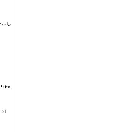
ールし
90cm
×1