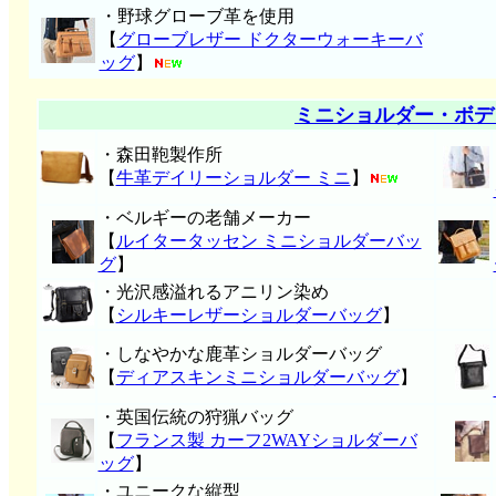
・野球グローブ革を使用
【
グローブレザー ドクターウォーキーバ
ッグ
】
ミニショルダー・ボデ
・森田鞄製作所
【
牛革デイリーショルダー ミニ
】
・ベルギーの老舗メーカー
【
ルイタータッセン ミニショルダーバッ
グ
】
・光沢感溢れるアニリン染め
【
シルキーレザーショルダーバッグ
】
・しなやかな鹿革ショルダーバッグ
【
ディアスキンミニショルダーバッグ
】
・英国伝統の狩猟バッグ
【
フランス製 カーフ2WAYショルダーバ
ッグ
】
・ユニークな縦型