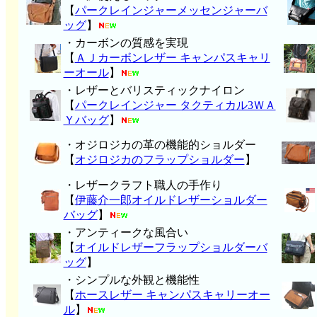
【
パークレインジャーメッセンジャーバ
ッグ
】
・カーボンの質感を実現
【
ＡＪカーボンレザー キャンパスキャリ
ーオール
】
・レザーとバリスティックナイロン
【
パークレインジャー タクティカル3ＷＡ
Ｙバッグ
】
・オジロジカの革の機能的ショルダー
【
オジロジカのフラップショルダー
】
・レザークラフト職人の手作り
【
伊藤介一郎オイルドレザーショルダー
バッグ
】
・アンティークな風合い
【
オイルドレザーフラップショルダーバ
ッグ
】
・シンプルな外観と機能性
【
ホースレザー キャンパスキャリーオー
ル
】