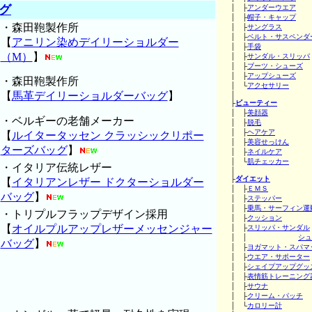
グ
│ ├
アンダーウエア
│ ├
帽子・キャップ
・森田鞄製作所
│ ├
サングラス
│ ├
ベルト・サスペンダ
【
アニリン染めデイリーショルダー
│ ├
手袋
（M）
】
│ ├
サンダル・スリッパ
│ ├
ブーツ・シューズ
│ ├
アップシューズ
・森田鞄製作所
│ └
アクセサリー
【
馬革デイリーショルダーバッグ
】
│
├
ビューティー
│ ├
美顔器
・ベルギーの老舗メーカー
│ ├
脱毛
│ ├
ヘアケア
【
ルイタータッセン クラッシックリポー
│ ├
美容せっけん
ターズバッグ
】
│ ├
ネイルケア
│ └
肌チェッカー
・イタリア伝統レザー
│
├
ダイエット
【
イタリアンレザー ドクターショルダー
│ ├
ＥＭＳ
バッグ
】
│ ├
ステッパー
│ ├
乗馬・サーフィン運
・トリプルフラップデザイン採用
│ ├
クッション
【
オイルプルアップレザーメッセンジャー
│ ├
スリッパ・サンダル
│ │
シュ
バッグ
】
│ ├
ヨガマット・スパマ
│ ├
ウエア・サポーター
│ ├
シェイプアップグッ
│ ├
表情筋トレーニング
│ ├
サウナ
│ ├
クリーム・パッチ
│ └
カロリー計