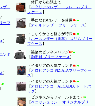
・休日から出張まで
レザー
【
イタリアンレザー フレームブリー
フケース
】
グ
・手になじむレザーを使用
リーフ
【
オイルドレザー ブリーフケース
】
・しなやかさと軽さが特長
【
ホースレザー（馬革） スリムブリー
ス
】
フケース
】
・墨染めビジネスバッグ
/エンボ
【
御墨付 ブリーフケース
】
・イタリアの人気ブランド
【
オロビアンコ PIZIATAブリーフケー
ス
】
ス
】
・イタリアの人気ブランド
【
オロビアンコ ALCADIA トートバ
】
ッグ
】
・ビジネスからフィールドまで
【
ペニッシュミント オリジナルブリー