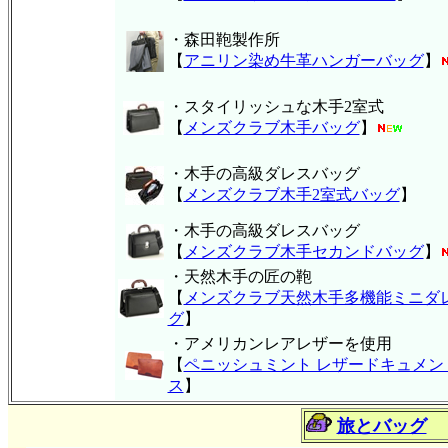
・森田鞄製作所
【
アニリン染め牛革ハンガーバッグ
】
・スタイリッシュな木手2室式
【
メンズクラブ木手バッグ
】
・木手の高級ダレスバッグ
【
メンズクラブ木手2室式バッグ
】
・木手の高級ダレスバッグ
【
メンズクラブ木手セカンドバッグ
】
・天然木手の匠の鞄
【
メンズクラブ天然木手多機能ミニダ
グ
】
・アメリカンレアレザーを使用
【
ペニッシュミント レザードキュメン
ス
】
旅とバッグ