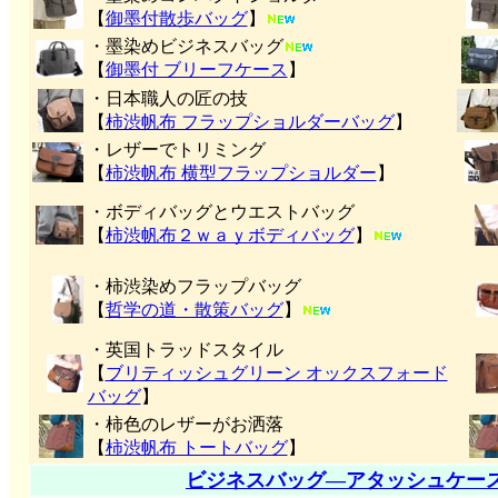
【
御墨付
散歩バッグ
】
・墨染めビジネスバッグ
【
御墨付 ブリーフケース
】
・日本職人の匠の技
【
柿渋帆布 フラップショルダーバッグ
】
・レザーでトリミング
【
柿渋帆布 横型フラップショルダー
】
・ボディバッグとウエストバッグ
【
柿渋帆布２ｗａｙボディバッグ
】
・柿渋染めフラップバッグ
【
哲学の道・散策バッグ
】
・英国トラッドスタイル
【
ブリティッシュグリーン オックスフォード
バッグ
】
・柿色のレザーがお洒落
【
柿渋帆布 トートバッグ
】
ビジネスバッグ―アタッシュケー