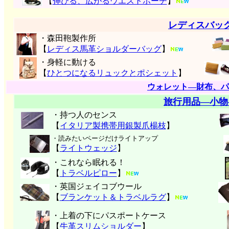
【
伸びる、広がるウエストポーチ
】
レディスバッ
・森田鞄製作所
【
レディス馬革ショルダーバッグ
】
・身軽に動ける
【
ひとつになるリュックとポシェット
】
ウォレット―財布、パ
旅行用品―小物
・持つ人のセンス
【
イタリア製携帯用銀製爪楊枝
】
・読みたいページだけライトアップ
【
ライトウェッジ
】
・これなら眠れる！
【
トラベルピロー
】
・英国ジェイコブウール
【
ブランケット＆トラベルラグ
】
・上着の下にパスポートケース
【
牛革スリムショルダー
】