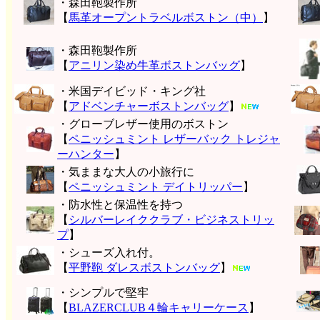
・森田鞄製作所
【
馬革オープントラベルボストン（中）
】
・森田鞄製作所
【
アニリン染め牛革ボストンバッグ
】
・米国デイビッド・キング社
【
アドベンチャーボストンバッグ
】
・グローブレザー使用のボストン
【
ペニッシュミント レザーバック トレジャ
ーハンター
】
・気ままな大人の小旅行に
【
ペニッシュミント デイトリッパー
】
・防水性と保温性を持つ
【
シルバーレイククラブ・ビジネストリッ
プ
】
・シューズ入れ付。
【
平野鞄 ダレスボストンバッグ
】
・シンプルで堅牢
【
BLAZERCLUB４輪キャリーケース
】