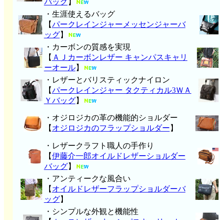
バッグ
】
・生涯使えるバッグ
【
パークレインジャーメッセンジャーバ
ッグ
】
・カーボンの質感を実現
【
ＡＪカーボンレザー キャンパスキャリ
ーオール
】
・レザーとバリスティックナイロン
【
パークレインジャー タクティカル3ＷＡ
Ｙバッグ
】
・オジロジカの革の機能的ショルダー
【
オジロジカのフラップショルダー
】
・レザークラフト職人の手作り
【
伊藤介一郎オイルドレザーショルダー
バッグ
】
・アンティークな風合い
【
オイルドレザーフラップショルダーバ
ッグ
】
・シンプルな外観と機能性