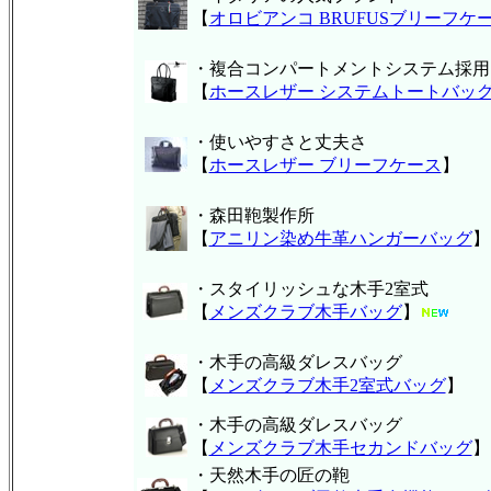
【
オロビアンコ BRUFUSブリーフケ
・複合コンパートメントシステム採用
【
ホースレザー システムトートバッ
・使いやすさと丈夫さ
【
ホースレザー ブリーフケース
】
・森田鞄製作所
【
アニリン染め牛革ハンガーバッグ
】
・スタイリッシュな木手2室式
【
メンズクラブ木手バッグ
】
・木手の高級ダレスバッグ
【
メンズクラブ木手2室式バッグ
】
・木手の高級ダレスバッグ
【
メンズクラブ木手セカンドバッグ
】
・天然木手の匠の鞄