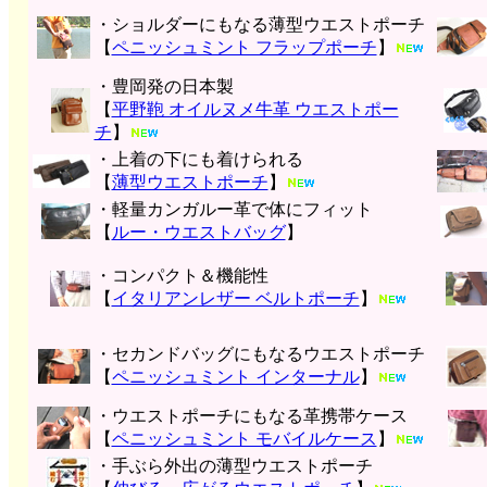
・ショルダーにもなる薄型ウエストポーチ
【
ペニッシュミント フラップポーチ
】
・豊岡発の日本製
【
平野鞄 オイルヌメ牛革 ウエストポー
チ
】
・上着の下にも着けられる
【
薄型ウエストポーチ
】
・軽量カンガルー革で体にフィット
【
ルー・ウエストバッグ
】
・コンパクト＆機能性
【
イタリアンレザー ベルトポーチ
】
・セカンドバッグにもなるウエストポーチ
【
ペニッシュミント インターナル
】
・ウエストポーチにもなる革携帯ケース
【
ペニッシュミント モバイルケース
】
・手ぶら外出の薄型ウエストポーチ