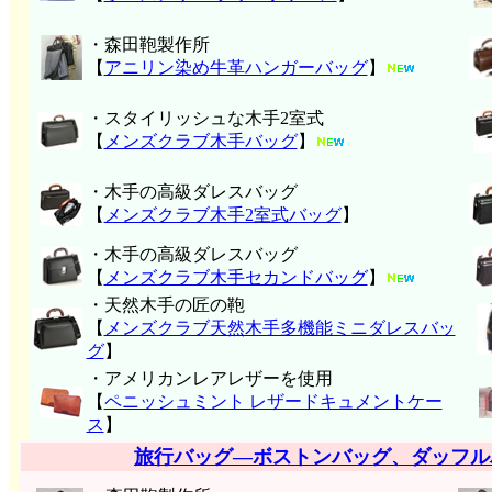
・森田鞄製作所
【
アニリン染め牛革ハンガーバッグ
】
・スタイリッシュな木手2室式
【
メンズクラブ木手バッグ
】
・木手の高級ダレスバッグ
【
メンズクラブ木手2室式バッグ
】
・木手の高級ダレスバッグ
【
メンズクラブ木手セカンドバッグ
】
・天然木手の匠の鞄
【
メンズクラブ天然木手多機能ミニダレスバッ
グ
】
・アメリカンレアレザーを使用
【
ペニッシュミント レザードキュメントケー
ス
】
旅行バッグ―ボストンバッグ、ダッフル