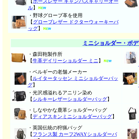
【
ホースレザー キャンパスキャリーオー
ル
】
・野球グローブ革を使用
【
グローブレザー ドクターウォーキーバ
ッグ
】
ミニショルダー・ボデ
・森田鞄製作所
【
牛革デイリーショルダー ミニ
】
・ベルギーの老舗メーカー
【
ルイタータッセン ミニショルダーバッ
グ
】
・光沢感溢れるアニリン染め
【
シルキーレザーショルダーバッグ
】
・しなやかな鹿革ショルダーバッグ
【
ディアスキンミニショルダーバッグ
】
・英国伝統の狩猟バッグ
【
フランス製 カーフ2WAYショルダーバ