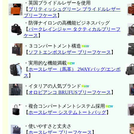
・英国ブライドルレザーを使用
【
ブリティッシュグリーン ブライドルレザー
ブリーフケース
】
・防弾ナイロンの高機能ビジネスバッグ
【
パークレインジャー タクティカルブリーフ
ケース
】
・３コンパートメント構造
【
ソフトエンボスレザー ブリーフケース
】
・実用的な機能満載
【
ホースレザー（馬革） 2WAYバッグ/エンボ
ス
】
・イタリアの人気ブランド
【
オロビアンコ BRUFUSブリーフケース
】
・複合コンパートメントシステム採用
【
ホースレザー システムトートバッグ
】
・使いやすさと丈夫さ
【
ホースレザー ブリーフケース
】