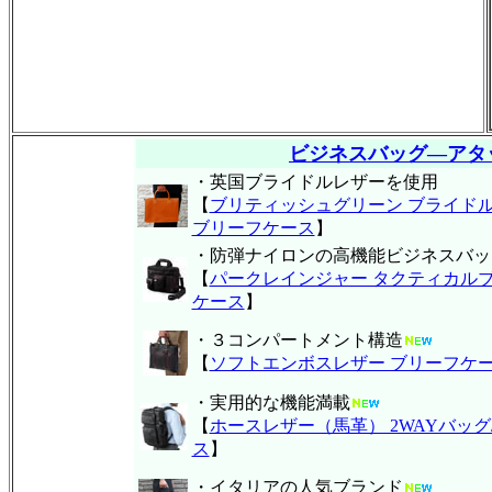
ビジネスバッグ―アタ
・英国ブライドルレザーを使用
【
ブリティッシュグリーン ブライド
ブリーフケース
】
・防弾ナイロンの高機能ビジネスバッ
【
パークレインジャー タクティカル
ケース
】
・３コンパートメント構造
【
ソフトエンボスレザー ブリーフケ
・実用的な機能満載
【
ホースレザー（馬革） 2WAYバッグ
ス
】
・イタリアの人気ブランド