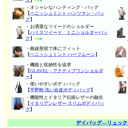
ズ
】
・オシャレなハンティング・バッグ
【
ペニッシュミント ハンツマン・バッ
グ
】
・お洒落なツイードのショルダー
【
ハリスツイード ミニショルダーバッ
グ
】
・曲線形状で体にフィット
【
ペニッシュミント ハーフムーン
】
・機能と収納性を追求
【
GLAVEL・アクティブワンショルダ
ー
】
・使いやすいボディバッグ
【
平野鞄 洗い合皮ボディバッグ
】
・機能性とイタリア伝統レザーの融合
【
イタリアンレザー スリムボディバッ
グ
】
デイバッグ―リュック