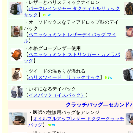
・レザーとバリスティックナイロン
【
パークレインジャー タクティカルリュック
サック
】
・オーソドックスなティアドロップ型のデイ
バック
【
ペニッシュミント レザーデイバッグ マイ
ル
】
・本格グローブレザー使用
【
ペニッシュミント ストリンガー・カメラバ
ッグ
】
・ツイードの温もりが溢れる
【
ハリスツイード リュックサック
】
・いすになるデイパック
【
イスバック（イスパック）
】
クラッチバッグ―セカンド
・医師の往診用バッグをアレンジ
【
オイルプルアップレザー ドクタークラッチ
バッグ
】