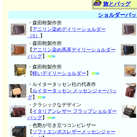
旅とバッグ
ショルダーバッ
・森田鞄製作所
【
アニリン染めデイリーショルダー
（S）
】
・森田鞄製作所
【
アニリン染め馬革デイリーショルダー
バッグ
】
・森田鞄製作所
【
軽いデイリーショルダー
】
・ルイタータッセン社の代表作
【
ルイタータッセン メッセンジャーバッ
グ
】
・クラシックなデザイン
【
イタリアンレザー フラップショルダー
バッグ
】
・色艶が引き立つコンビレザー
【
ソフトエンボスレザーメッセンジャー