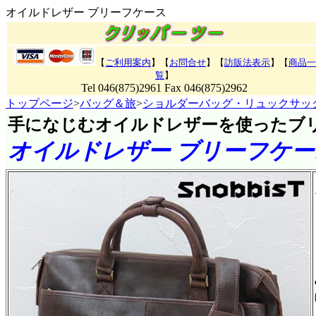
オイルドレザー ブリーフケース
【
ご利用案内
】【
お問合せ
】【
訪販法表示
】
【
商品一
覧
】
Tel 046(875)2961 Fax 046(875)2962
トップページ
>
バッグ＆旅
>
ショルダーバッグ・リュックサッ
手になじむオイルドレザーを使ったブ
オイルドレザー ブリーフケー