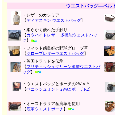
ウエストバッグ―ベル
・レザーのカシミア
【
ディアスキン ウエストバッグ
】
・柔らかく優れた手触り
【
カウハイドレザー 多機能ウェストバッ
グ
】
・フィット感良好の野球グローブ革
【
グローブレザーウエストバッグ
】
・英国トラッドを伝承
【
ブリティッシュグリーン縦型ウエストバ
ッグ
】
・ウエストバッグとポーチの2ＷＡＹ
【
ペニッシュミント 2WAYポーチR2
】
・オーストラリア産鹿革を使用
【
鹿革ウエストポーチ
】