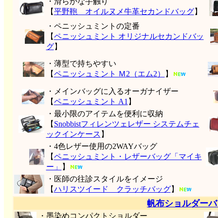
・滑らかな手触り
【
平野鞄 オイルヌメ牛革セカンドバッグ
】
・ペニッシュミントの定番
【
ペニッシュミント オリジナルセカンドバッ
グ
】
・薄型で持ちやすい
【
ペニッシュミント Ｍ2（エム2）
】
・メインバッグに入るオーガナイザー
【
ペニッシュミント A1
】
・最小限のアイテムを便利に収納
【
Snobbistフィレンツェレザー システムチェ
ックインケース
】
・4色レザー使用の2WAYバッグ
【
ペニッシュミント・レザーバッグ「マイキ
ー」
】
・医師の往診スタイルをイメージ
【
ハリスツイード クラッチバッグ
】
帆布ショルダーバ
・墨染めコンパクトショルダー