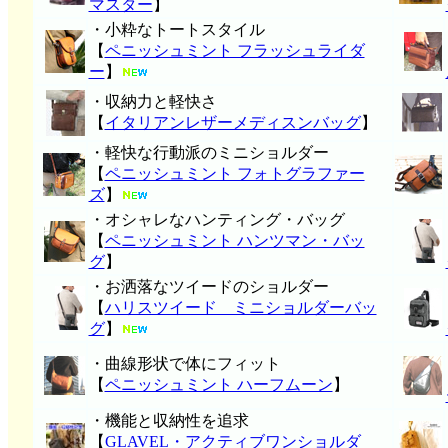
マスター
】
・小粋なトートスタイル
【
ペニッシュミント フラッシュライダ
ー
】
・収納力と軽快さ
【
イタリアンレザーメディスンバッグ
】
・軽快な行動派のミニショルダー
【
ペニッシュミント フォトグラファー
ズ
】
・オシャレなハンティング・バッグ
【
ペニッシュミント ハンツマン・バッ
グ
】
・お洒落なツイードのショルダー
【
ハリスツイード ミニショルダーバッ
グ
】
・曲線形状で体にフィット
【
ペニッシュミント ハーフムーン
】
・機能と収納性を追求
【
GLAVEL・アクティブワンショルダ