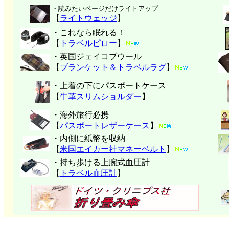
・読みたいページだけライトアップ
【
ライトウェッジ
】
・これなら眠れる！
【
トラベルピロー
】
・英国ジェイコブウール
【
ブランケット＆トラベルラグ
】
・上着の下にパスポートケース
【
牛革スリムショルダー
】
・海外旅行必携
【
パスポートレザーケース
】
・内側に紙幣を収納
【
米国エイカー社マネーベルト
】
・持ち歩ける上腕式血圧計
【
トラベル血圧計
】
クリッパーツー T