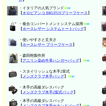
・イタリアの人気ブランド
【
オロビアンコ BRUFUSブリーフケース
】
・複合コンパートメントシステム採用
【
ホースレザー システムトートバッグ
】
・使いやすさと丈夫さ
【
ホースレザー ブリーフケース
】
・森田鞄製作所
【
アニリン染め牛革ハンガーバッグ
】
・スタイリッシュな木手2室式
【
メンズクラブ木手バッグ
】
・木手の高級ダレスバッグ
【
メンズクラブ木手2室式バッグ
】
・木手の高級ダレスバッグ
【
メンズクラブ木手セカンドバッグ
】