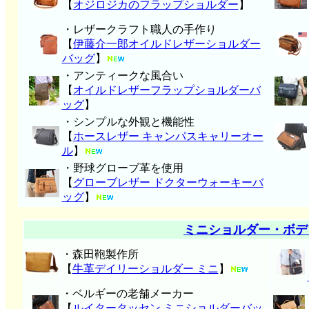
【
オジロジカのフラップショルダー
】
・レザークラフト職人の手作り
【
伊藤介一郎オイルドレザーショルダー
バッグ
】
・アンティークな風合い
【
オイルドレザーフラップショルダーバ
ッグ
】
・シンプルな外観と機能性
【
ホースレザー キャンパスキャリーオー
ル
】
・野球グローブ革を使用
【
グローブレザー ドクターウォーキーバ
ッグ
】
ミニショルダー・ボデ
・森田鞄製作所
【
牛革デイリーショルダー ミニ
】
・ベルギーの老舗メーカー
【
ルイタータッセン ミニショルダーバッ