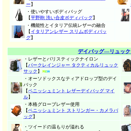
ー
】
・使いやすいボディバッグ
【
平野鞄 洗い合皮ボディバッグ
】
・機能性とイタリア伝統レザーの融合
【
イタリアンレザー スリムボディバッ
グ
】
デイバッグ―リュック
・レザーとバリスティックナイロン
【
パークレインジャー タクティカルリュック
サック
】
・オーソドックスなティアドロップ型のデイ
バック
【
ペニッシュミント レザーデイバッグ マイ
ル
】
・本格グローブレザー使用
【
ペニッシュミント ストリンガー・カメラバ
ッグ
】
・ツイードの温もりが溢れる