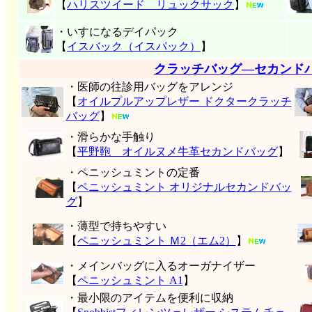
【
ハリスツイード リュックサック
】
・いすになるデイパック
【
イスバック（イスパック）
】
クラッチバッグ―セカンド
・医師の往診用バッグをアレンジ
【
オイルプルアップレザー ドクタークラッチ
バッグ
】
・滑らかな手触り
【
平野鞄 オイルヌメ牛革セカンドバッグ
】
・ペニッシュミントの定番
【
ペニッシュミント オリジナルセカンドバッ
グ
】
・薄型で持ちやすい
【
ペニッシュミント Ｍ2（エム2）
】
・メインバッグに入るオーガナイザー
【
ペニッシュミント A1
】
・最小限のアイテムを便利に収納