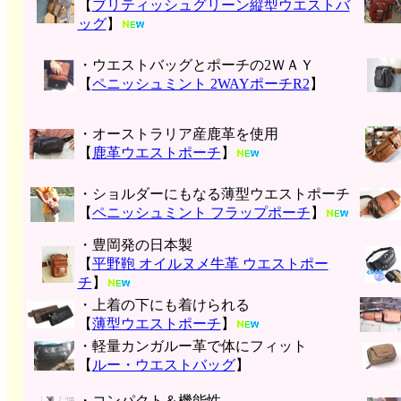
【
ブリティッシュグリーン縦型ウエストバ
ッグ
】
・ウエストバッグとポーチの2ＷＡＹ
【
ペニッシュミント 2WAYポーチR2
】
・オーストラリア産鹿革を使用
【
鹿革ウエストポーチ
】
・ショルダーにもなる薄型ウエストポーチ
【
ペニッシュミント フラップポーチ
】
・豊岡発の日本製
【
平野鞄 オイルヌメ牛革 ウエストポー
チ
】
・上着の下にも着けられる
【
薄型ウエストポーチ
】
・軽量カンガルー革で体にフィット
【
ルー・ウエストバッグ
】
・コンパクト＆機能性