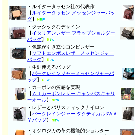
・ルイタータッセン社の代表作
【
ルイタータッセン メッセンジャーバッ
グ
】
・クラシックなデザイン
【
イタリアンレザー フラップショルダー
バッグ
】
・色艶が引き立つコンビレザー
【
ソフトエンボスレザーメッセンジャー
バッグ
】
・生涯使えるバッグ
【
パークレインジャーメッセンジャーバ
ッグ
】
・カーボンの質感を実現
【
ＡＪカーボンレザー キャンパスキャリ
ーオール
】
・レザーとバリスティックナイロン
【
パークレインジャー タクティカル3ＷＡ
Ｙバッグ
】
・オジロジカの革の機能的ショルダー