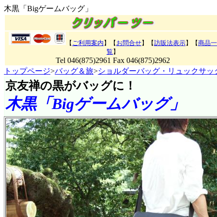
木黒「Bigゲームバッグ」
【
ご利用案内
】【
お問合せ
】【
訪販法表示
】
【
商品一
覧
】
Tel 046(875)2961 Fax 046(875)2962
トップページ
>
バッグ＆旅
>
ショルダーバッグ・リュックサッ
京友禅の黒がバッグに！
木黒「Bigゲームバッグ」