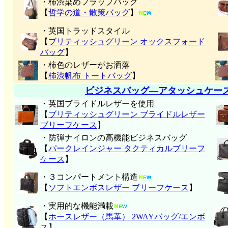
・柿渋染めフラップバッグ
【
哲学の道・散策バッグ
】
・英国トラッドスタイル
【
ブリティッシュグリーン オックスフォード
バッグ
】
・柿色のレザーがお洒落
【
柿渋帆布 トートバッグ
】
ビジネスバッグ―アタッシュケー
・英国ブライドルレザーを使用
【
ブリティッシュグリーン ブライドルレザー
ブリーフケース
】
・防弾ナイロンの高機能ビジネスバッグ
【
パークレインジャー タクティカルブリーフ
ケース
】
・３コンパートメント構造
【
ソフトエンボスレザー ブリーフケース
】
・実用的な機能満載
【
ホースレザー（馬革） 2WAYバッグ/エンボ
ス
】