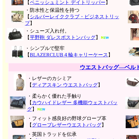
【
ペニッシュミント デイトリッパー
】
・防水性と保温性を持つ
【
シルバーレイククラブ・ビジネストリッ
プ
】
・シューズ入れ付。
【
平野鞄 ダレスボストンバッグ
】
・シンプルで堅牢
【
BLAZERCLUB４輪キャリーケース
】
ウエストバッグ―ベル
・レザーのカシミア
【
ディアスキン ウエストバッグ
】
・柔らかく優れた手触り
【
カウハイドレザー 多機能ウェストバッ
グ
】
・フィット感良好の野球グローブ革
【
グローブレザーウエストバッグ
】
・英国トラッドを伝承