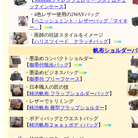
【
Snobbistフィレンツェレザー システムチェ
ックインケース
】
・4色レザー使用の2WAYバッグ
【
ペニッシュミント・レザーバッグ「マイキ
ー」
】
・医師の往診スタイルをイメージ
【
ハリスツイード クラッチバッグ
】
帆布ショルダーバ
・墨染めコンパクトショルダー
【
御墨付
散歩バッグ
】
・墨染めビジネスバッグ
【
御墨付 ブリーフケース
】
・日本職人の匠の技
【
柿渋帆布 フラップショルダーバッグ
】
・レザーでトリミング
【
柿渋帆布 横型フラップショルダー
】
・ボディバッグとウエストバッグ
【
柿渋帆布２ｗａｙボディバッグ
】