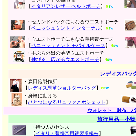
【
イタリアンレザー ベルトポーチ
】
・セカンドバッグにもなるウエストポーチ
【
ペニッシュミント インターナル
】
・ウエストポーチにもなる革携帯ケース
【
ペニッシュミント モバイルケース
】
・手ぶら外出の薄型ウエストポーチ
【
伸びる、広がるウエストポーチ
】
レディスバッ
・森田鞄製作所
【
レディス馬革ショルダーバッグ
】
・身軽に動ける
【
ひとつになるリュックとポシェット
】
ウォレット―財布、パ
旅行用品―小物
・持つ人のセンス
【
イタリア製携帯用銀製爪楊枝
】