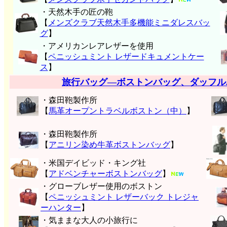
・天然木手の匠の鞄
【
メンズクラブ天然木手多機能ミニダレスバッ
グ
】
・アメリカンレアレザーを使用
【
ペニッシュミント レザードキュメントケー
ス
】
旅行バッグ―ボストンバッグ、ダッフル
・森田鞄製作所
【
馬革オープントラベルボストン（中）
】
・森田鞄製作所
【
アニリン染め牛革ボストンバッグ
】
・米国デイビッド・キング社
【
アドベンチャーボストンバッグ
】
・グローブレザー使用のボストン
【
ペニッシュミント レザーバック トレジャ
ーハンター
】
・気ままな大人の小旅行に