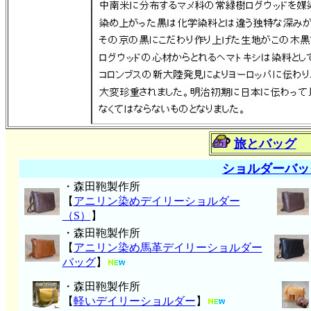
旅とバッグ
ショルダーバッ
・森田鞄製作所
【
アニリン染めデイリーショルダー
（S）
】
・森田鞄製作所
【
アニリン染め馬革デイリーショルダー
バッグ
】
・森田鞄製作所
【
軽いデイリーショルダー
】