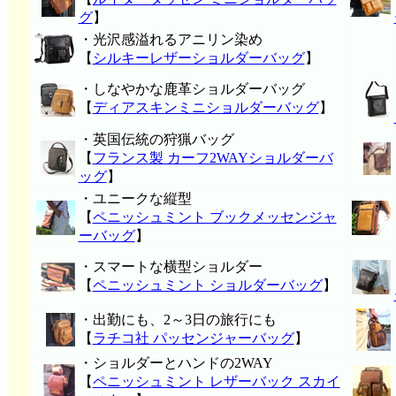
グ
】
・光沢感溢れるアニリン染め
【
シルキーレザーショルダーバッグ
】
・しなやかな鹿革ショルダーバッグ
【
ディアスキンミニショルダーバッグ
】
・英国伝統の狩猟バッグ
【
フランス製 カーフ2WAYショルダーバ
ッグ
】
・ユニークな縦型
【
ペニッシュミント ブックメッセンジャ
ーバッグ
】
・スマートな横型ショルダー
【
ペニッシュミント ショルダーバッグ
】
・出勤にも、2～3日の旅行にも
【
ラチコ社 パッセンジャーバッグ
】
・ショルダーとハンドの2WAY
【
ペニッシュミント レザーバック スカイ