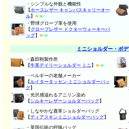
・シンプルな外観と機能性
【
ホースレザー キャンパスキャリーオー
ル
】
・野球グローブ革を使用
【
グローブレザー ドクターウォーキーバ
ッグ
】
ミニショルダー・ボデ
・森田鞄製作所
【
牛革デイリーショルダー ミニ
】
・ベルギーの老舗メーカー
【
ルイタータッセン ミニショルダーバッ
グ
】
・光沢感溢れるアニリン染め
【
シルキーレザーショルダーバッグ
】
・しなやかな鹿革ショルダーバッグ
【
ディアスキンミニショルダーバッグ
】
・英国伝統の狩猟バッグ