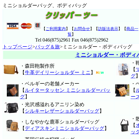
ミニショルダーバッグ、ボディバッグ
【
ご利用案内
】【
お問合せ
】【
訪販法表示
】【
商品一
覧
】
Tel 046(875)2961 Fax 046(875)2962
トップページ
>
バッグ＆旅
>ミニショルダー・ボディバッグ
ミニショルダー・ボディ
・
・森田鞄製作所
【
【
牛革デイリーショルダー ミニ
】
グ
・ベルギーの老舗メーカー
・
【
ルイタータッセン ミニショルダーバッ
【
グ
】
ー
・光沢感溢れるアニリン染め
【
シルキーレザーショルダーバッグ
】
・
・しなやかな鹿革ショルダーバッグ
【
【
ディアスキンミニショルダーバッグ
】
ッ