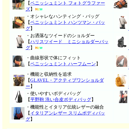
【
ペニッシュミント フォトグラファー
ズ
】
・オシャレなハンティング・バッグ
【
ペニッシュミント ハンツマン・バッ
グ
】
・お洒落なツイードのショルダー
【
ハリスツイード ミニショルダーバッ
グ
】
・曲線形状で体にフィット
【
ペニッシュミント ハーフムーン
】
・機能と収納性を追求
【
GLAVEL・アクティブワンショルダ
ー
】
・使いやすいボディバッグ
【
平野鞄 洗い合皮ボディバッグ
】
・機能性とイタリア伝統レザーの融合
【
イタリアンレザー スリムボディバッ
グ
】