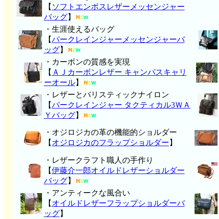
【
ソフトエンボスレザーメッセンジャー
バッグ
】
・生涯使えるバッグ
【
パークレインジャーメッセンジャーバ
ッグ
】
・カーボンの質感を実現
【
ＡＪカーボンレザー キャンパスキャリ
ーオール
】
・レザーとバリスティックナイロン
【
パークレインジャー タクティカル3ＷＡ
Ｙバッグ
】
・オジロジカの革の機能的ショルダー
【
オジロジカのフラップショルダー
】
・レザークラフト職人の手作り
【
伊藤介一郎オイルドレザーショルダー
バッグ
】
・アンティークな風合い
【
オイルドレザーフラップショルダーバ
ッグ
】