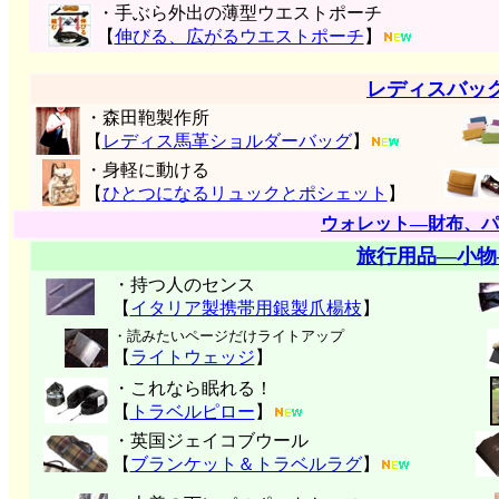
・手ぶら外出の薄型ウエストポーチ
【
伸びる、広がるウエストポーチ
】
レディスバッ
・森田鞄製作所
【
レディス馬革ショルダーバッグ
】
・身軽に動ける
【
ひとつになるリュックとポシェット
】
ウォレット―財布、パ
旅行用品―小物
・持つ人のセンス
【
イタリア製携帯用銀製爪楊枝
】
・読みたいページだけライトアップ
【
ライトウェッジ
】
・これなら眠れる！
【
トラベルピロー
】
・英国ジェイコブウール
【
ブランケット＆トラベルラグ
】