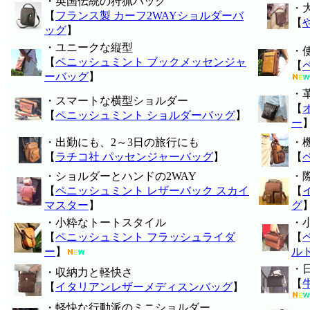
・英国伝統の狩猟バッグ
・
【
フランス製 カーフ2WAYショルダーバ
【
ッグ
】
・ユニークな縦型
・
【
ペニッシュミント ブックメッセンジャ
【
ーバッグ
】
・
・スマートな横型ショルダー
【
【
ペニッシュミント ショルダーバッグ
】
ー
・出勤にも、2～3日の旅行にも
・
【
ラチコ社 パッセンジャーバッグ
】
【
・ショルダーとハンドの2WAY
・
【
ペニッシュミント レザーバック スカイ
【
マスター
】
グ
・小粋なトートスタイル
・
【
ペニッシュミント フラッシュライダ
【
ー
】
ル
・
・収納力と軽快さ
【
【
イタリアンレザーメディスンバッグ
】
・軽快な行動派のミニショルダー