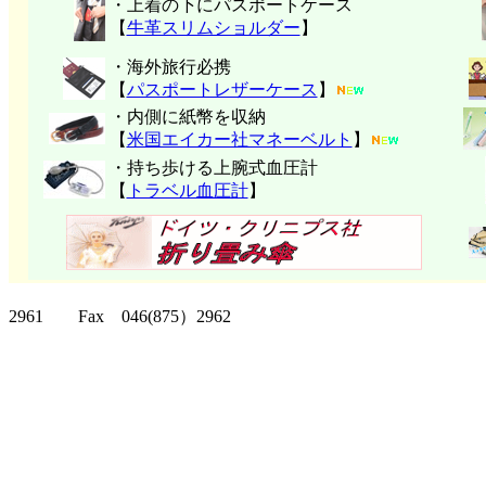
・上着の下にパスポートケース
【
牛革スリムショルダー
】
・海外旅行必携
【
パスポートレザーケース
】
・内側に紙幣を収納
【
米国エイカー社マネーベルト
】
・持ち歩ける上腕式血圧計
【
トラベル血圧計
】
クリッパーツー T
2961 Fax 046(875）2962