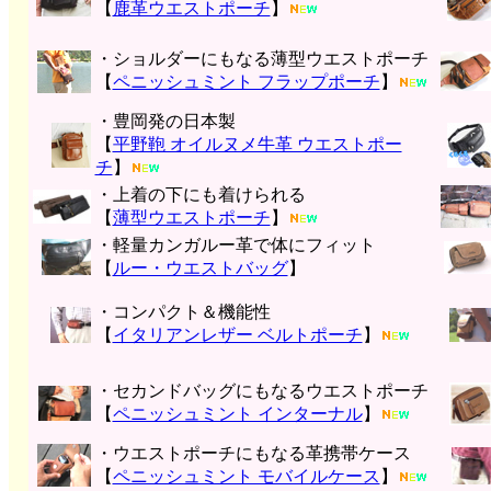
【
鹿革ウエストポーチ
】
・ショルダーにもなる薄型ウエストポーチ
【
ペニッシュミント フラップポーチ
】
・豊岡発の日本製
【
平野鞄 オイルヌメ牛革 ウエストポー
チ
】
・上着の下にも着けられる
【
薄型ウエストポーチ
】
・軽量カンガルー革で体にフィット
【
ルー・ウエストバッグ
】
・コンパクト＆機能性
【
イタリアンレザー ベルトポーチ
】
・セカンドバッグにもなるウエストポーチ
【
ペニッシュミント インターナル
】
・ウエストポーチにもなる革携帯ケース
【
ペニッシュミント モバイルケース
】