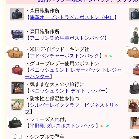
・森田鞄製作所
【
馬革オープントラベルボストン（中）
】
・森田鞄製作所
【
アニリン染め牛革ボストンバッグ
】
・米国デイビッド・キング社
【
アドベンチャーボストンバッグ
】
・グローブレザー使用のボストン
【
ペニッシュミント レザーバック トレジャ
ーハンター
】
・気ままな大人の小旅行に
【
ペニッシュミント デイトリッパー
】
・防水性と保温性を持つ
【
シルバーレイククラブ・ビジネストリッ
プ
】
・シューズ入れ付。
【
平野鞄 ダレスボストンバッグ
】
・シンプルで堅牢