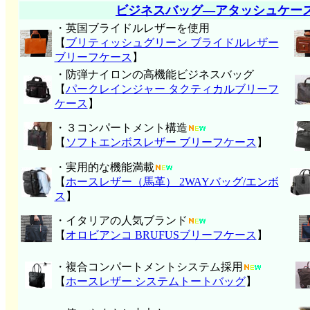
ビジネスバッグ―アタッシュケー
・英国ブライドルレザーを使用
【
ブリティッシュグリーン ブライドルレザー
ブリーフケース
】
・防弾ナイロンの高機能ビジネスバッグ
【
パークレインジャー タクティカルブリーフ
ケース
】
・３コンパートメント構造
【
ソフトエンボスレザー ブリーフケース
】
・実用的な機能満載
【
ホースレザー（馬革） 2WAYバッグ/エンボ
ス
】
・イタリアの人気ブランド
【
オロビアンコ BRUFUSブリーフケース
】
・複合コンパートメントシステム採用
【
ホースレザー システムトートバッグ
】