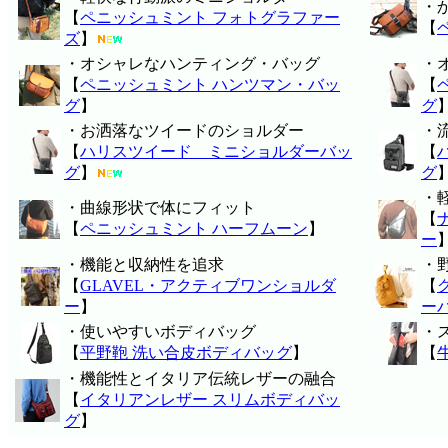
・
【
ペニッシュミント フォトグラファー
【
ズ
】
・オシャレなハンティング・バッグ
・
【
ペニッシュミント ハンツマン・バッ
【
グ
】
グ
・お洒落なツイードのショルダー
・
【
ハリスツイード ミニショルダーバッ
【
グ
】
グ
・
・曲線形状で体にフィット
【
【
ペニッシュミント ハーフムーン
】
ー
・機能と収納性を追求
・
【
GLAVEL・アクティブワンショルダ
【
ー
】
ー
・使いやすいボディバッグ
・
【
平野鞄 洗い合皮ボディバッグ
】
【
・機能性とイタリア伝統レザーの融合
【
イタリアンレザー スリムボディバッ
グ
】