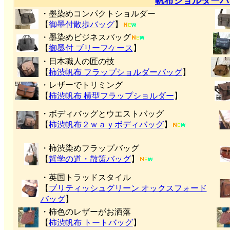
帆布ショルダーバ
・墨染めコンパクトショルダー
【
御墨付
散歩バッグ
】
・墨染めビジネスバッグ
【
御墨付 ブリーフケース
】
・日本職人の匠の技
【
柿渋帆布 フラップショルダーバッグ
】
・レザーでトリミング
【
柿渋帆布 横型フラップショルダー
】
・ボディバッグとウエストバッグ
【
柿渋帆布２ｗａｙボディバッグ
】
・柿渋染めフラップバッグ
【
哲学の道・散策バッグ
】
・英国トラッドスタイル
【
ブリティッシュグリーン オックスフォード
バッグ
】
・柿色のレザーがお洒落
【
柿渋帆布 トートバッグ
】