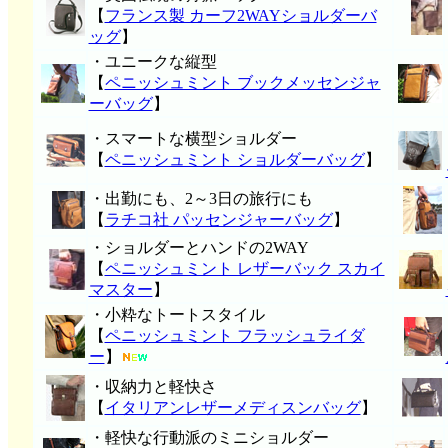
【
フランス製 カーフ2WAYショルダーバ
ッグ
】
・ユニークな縦型
【
ペニッシュミント ブックメッセンジャ
ーバッグ
】
・スマートな横型ショルダー
【
ペニッシュミント ショルダーバッグ
】
・出勤にも、2～3日の旅行にも
【
ラチコ社 パッセンジャーバッグ
】
・ショルダーとハンドの2WAY
【
ペニッシュミント レザーバック スカイ
マスター
】
・小粋なトートスタイル
【
ペニッシュミント フラッシュライダ
ー
】
・収納力と軽快さ
【
イタリアンレザーメディスンバッグ
】
・軽快な行動派のミニショルダー