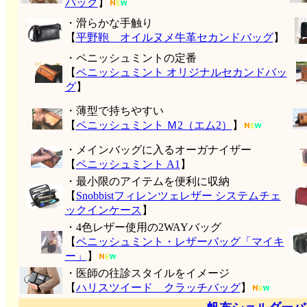
バッグ
】
・滑らかな手触り
【
平野鞄 オイルヌメ牛革セカンドバッグ
】
・ペニッシュミントの定番
【
ペニッシュミント オリジナルセカンドバッ
グ
】
・薄型で持ちやすい
【
ペニッシュミント Ｍ2（エム2）
】
・メインバッグに入るオーガナイザー
【
ペニッシュミント A1
】
・最小限のアイテムを便利に収納
【
Snobbistフィレンツェレザー システムチェ
ックインケース
】
・4色レザー使用の2WAYバッグ
【
ペニッシュミント・レザーバッグ「マイキ
ー」
】
・医師の往診スタイルをイメージ
【
ハリスツイード クラッチバッグ
】