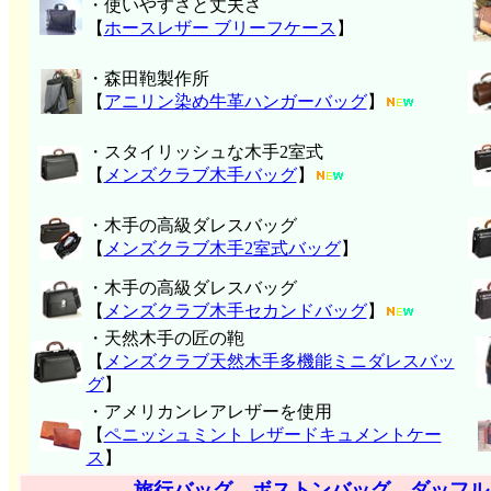
・使いやすさと丈夫さ
【
ホースレザー ブリーフケース
】
・森田鞄製作所
【
アニリン染め牛革ハンガーバッグ
】
・スタイリッシュな木手2室式
【
メンズクラブ木手バッグ
】
・木手の高級ダレスバッグ
【
メンズクラブ木手2室式バッグ
】
・木手の高級ダレスバッグ
【
メンズクラブ木手セカンドバッグ
】
・天然木手の匠の鞄
【
メンズクラブ天然木手多機能ミニダレスバッ
グ
】
・アメリカンレアレザーを使用
【
ペニッシュミント レザードキュメントケー
ス
】
旅行バッグ―ボストンバッグ、ダッフル