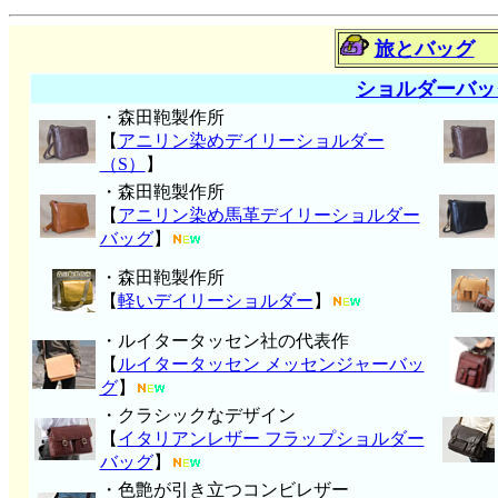
旅とバッグ
ショルダーバッ
・森田鞄製作所
【
アニリン染めデイリーショルダー
（S）
】
・森田鞄製作所
【
アニリン染め馬革デイリーショルダー
バッグ
】
・森田鞄製作所
【
軽いデイリーショルダー
】
・ルイタータッセン社の代表作
【
ルイタータッセン メッセンジャーバッ
グ
】
・クラシックなデザイン
【
イタリアンレザー フラップショルダー
バッグ
】
・色艶が引き立つコンビレザー