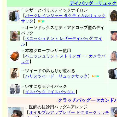
デイバッグ―リュック
・レザーとバリスティックナイロン
【
パークレインジャー タクティカルリュック
サック
】
・オーソドックスなティアドロップ型のデイ
バック
【
ペニッシュミント レザーデイバッグ マイ
ル
】
・本格グローブレザー使用
【
ペニッシュミント ストリンガー・カメラバ
ッグ
】
・ツイードの温もりが溢れる
【
ハリスツイード リュックサック
】
・いすになるデイパック
【
イスバック（イスパック）
】
クラッチバッグ―セカンド
・医師の往診用バッグをアレンジ
【
オイルプルアップレザー ドクタークラッチ