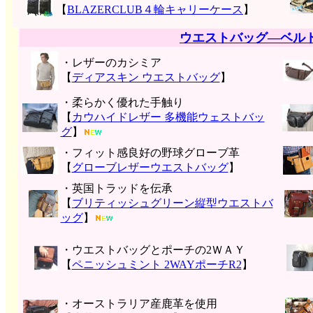
【
BLAZERCLUB４輪キャリーケース
】
ウエストバッグ―ベル
・レザーのカシミア
【
ディアスキン ウエストバッグ
】
・柔らかく優れた手触り
【
カウハイドレザー 多機能ウェストバッ
グ
】
・フィット感良好の野球グローブ革
【
グローブレザーウエストバッグ
】
・英国トラッドを伝承
【
ブリティッシュグリーン縦型ウエストバ
ッグ
】
・ウエストバッグとポーチの2ＷＡＹ
【
ペニッシュミント 2WAYポーチR2
】
・オーストラリア産鹿革を使用