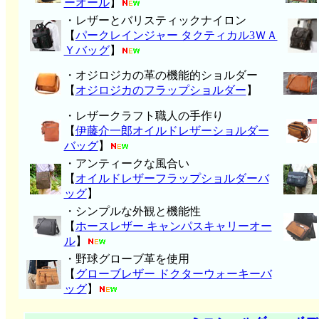
ーオール
】
・レザーとバリスティックナイロン
【
パークレインジャー タクティカル3ＷＡ
Ｙバッグ
】
・オジロジカの革の機能的ショルダー
【
オジロジカのフラップショルダー
】
・レザークラフト職人の手作り
【
伊藤介一郎オイルドレザーショルダー
バッグ
】
・アンティークな風合い
【
オイルドレザーフラップショルダーバ
ッグ
】
・シンプルな外観と機能性
【
ホースレザー キャンパスキャリーオー
ル
】
・野球グローブ革を使用
【
グローブレザー ドクターウォーキーバ
ッグ
】