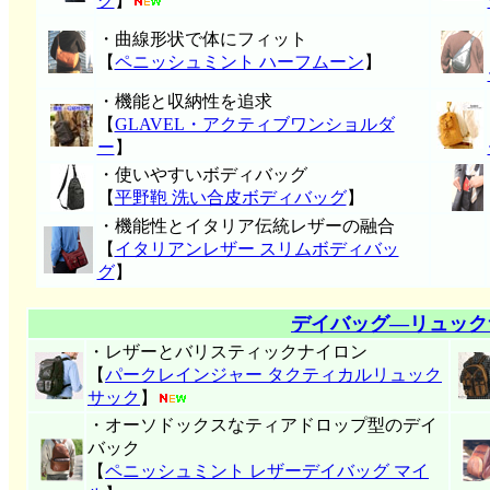
グ
】
・曲線形状で体にフィット
【
ペニッシュミント ハーフムーン
】
・機能と収納性を追求
【
GLAVEL・アクティブワンショルダ
ー
】
・使いやすいボディバッグ
【
平野鞄 洗い合皮ボディバッグ
】
・機能性とイタリア伝統レザーの融合
【
イタリアンレザー スリムボディバッ
グ
】
デイバッグ―リュック
・レザーとバリスティックナイロン
【
パークレインジャー タクティカルリュック
サック
】
・オーソドックスなティアドロップ型のデイ
バック
【
ペニッシュミント レザーデイバッグ マイ