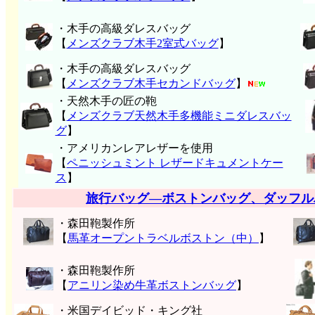
・木手の高級ダレスバッグ
【
メンズクラブ木手2室式バッグ
】
・木手の高級ダレスバッグ
【
メンズクラブ木手セカンドバッグ
】
・天然木手の匠の鞄
【
メンズクラブ天然木手多機能ミニダレスバッ
グ
】
・アメリカンレアレザーを使用
【
ペニッシュミント レザードキュメントケー
ス
】
旅行バッグ―ボストンバッグ、ダッフル
・森田鞄製作所
【
馬革オープントラベルボストン（中）
】
・森田鞄製作所
【
アニリン染め牛革ボストンバッグ
】
・米国デイビッド・キング社