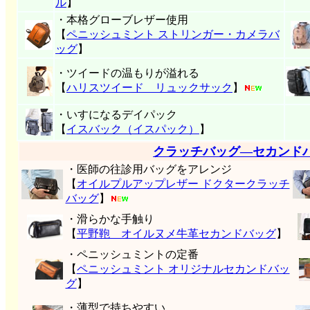
ル
】
・本格グローブレザー使用
【
ペニッシュミント ストリンガー・カメラバ
ッグ
】
・ツイードの温もりが溢れる
【
ハリスツイード リュックサック
】
・いすになるデイパック
【
イスバック（イスパック）
】
クラッチバッグ―セカンド
・医師の往診用バッグをアレンジ
【
オイルプルアップレザー ドクタークラッチ
バッグ
】
・滑らかな手触り
【
平野鞄 オイルヌメ牛革セカンドバッグ
】
・ペニッシュミントの定番
【
ペニッシュミント オリジナルセカンドバッ
グ
】
・薄型で持ちやすい