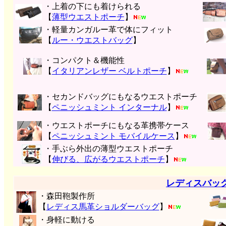
・上着の下にも着けられる
【
薄型ウエストポーチ
】
・軽量カンガルー革で体にフィット
【
ルー・ウエストバッグ
】
・コンパクト＆機能性
【
イタリアンレザー ベルトポーチ
】
・セカンドバッグにもなるウエストポーチ
【
ペニッシュミント インターナル
】
・ウエストポーチにもなる革携帯ケース
【
ペニッシュミント モバイルケース
】
・手ぶら外出の薄型ウエストポーチ
【
伸びる、広がるウエストポーチ
】
レディスバッ
・森田鞄製作所
【
レディス馬革ショルダーバッグ
】
・身軽に動ける