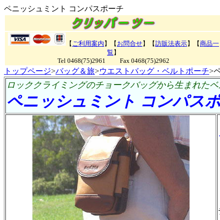
ペニッシュミント コンパスポーチ
【
ご利用案内
】【
お問合せ
】【
訪販法表示
】【
商品一
覧
】
Tel 0468(75)2961 Fax 0468(75)2962
トップページ
>
バッグ＆旅
>
ウエストバッグ・ベルトポーチ
>
ロッククライミングのチョークバッグから生まれたベ
ペニッシュミント コンパス