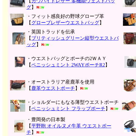
【
カウハイドレザー 多機能ウェストバッ
グ
】
・フィット感良好の野球グローブ革
【
グローブレザーウエストバッグ
】
・英国トラッドを伝承
【
ブリティッシュグリーン縦型ウエストバ
ッグ
】
・ウエストバッグとポーチの2ＷＡＹ
【
ペニッシュミント 2WAYポーチR2
】
・オーストラリア産鹿革を使用
【
鹿革ウエストポーチ
】
・ショルダーにもなる薄型ウエストポーチ
【
ペニッシュミント フラップポーチ
】
・豊岡発の日本製
【
平野鞄 オイルヌメ牛革 ウエストポー
チ
】