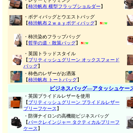
・レザーでトリミング
【
柿渋帆布 横型フラップショルダー
】
・ボディバッグとウエストバッグ
【
柿渋帆布２ｗａｙボディバッグ
】
・柿渋染めフラップバッグ
【
哲学の道・散策バッグ
】
・英国トラッドスタイル
【
ブリティッシュグリーン オックスフォード
バッグ
】
・柿色のレザーがお洒落
【
柿渋帆布 トートバッグ
】
ビジネスバッグ―アタッシュケー
・英国ブライドルレザーを使用
【
ブリティッシュグリーン ブライドルレザー
ブリーフケース
】
・防弾ナイロンの高機能ビジネスバッグ
【
パークレインジャー タクティカルブリーフ
ケース
】