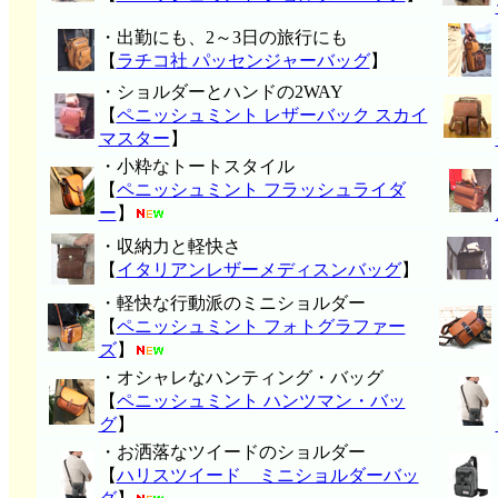
・出勤にも、2～3日の旅行にも
【
ラチコ社 パッセンジャーバッグ
】
・ショルダーとハンドの2WAY
【
ペニッシュミント レザーバック スカイ
マスター
】
・小粋なトートスタイル
【
ペニッシュミント フラッシュライダ
ー
】
・収納力と軽快さ
【
イタリアンレザーメディスンバッグ
】
・軽快な行動派のミニショルダー
【
ペニッシュミント フォトグラファー
ズ
】
・オシャレなハンティング・バッグ
【
ペニッシュミント ハンツマン・バッ
グ
】
・お洒落なツイードのショルダー
【
ハリスツイード ミニショルダーバッ