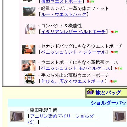
【
薄型ウエストポーチ
】
・軽量カンガルー革で体にフィット
【
ルー・ウエストバッグ
】
・コンパクト＆機能性
【
イタリアンレザー ベルトポーチ
】
・セカンドバッグにもなるウエストポーチ
【
ペニッシュミント インターナル
】
・ウエストポーチにもなる革携帯ケース
【
ペニッシュミント モバイルケース
】
・手ぶら外出の薄型ウエストポーチ
【
伸びる、広がるウエストポーチ
】
旅とバッグ
ショルダーバッ
・森田鞄製作所
【
アニリン染めデイリーショルダー
（S）
】