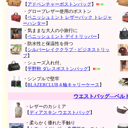
【
アドベンチャーボストンバッグ
】
・グローブレザー使用のボストン
【
ペニッシュミント レザーバック トレジャ
ーハンター
】
・気ままな大人の小旅行に
【
ペニッシュミント デイトリッパー
】
・防水性と保温性を持つ
【
シルバーレイククラブ・ビジネストリッ
プ
】
・シューズ入れ付。
【
平野鞄 ダレスボストンバッグ
】
・シンプルで堅牢
【
BLAZERCLUB４輪キャリーケース
】
ウエストバッグ―ベル
・レザーのカシミア
【
ディアスキン ウエストバッグ
】
・柔らかく優れた手触り