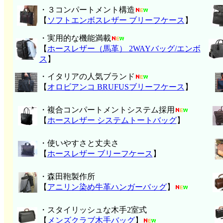
・３コンパートメント構造
【
ソフトエンボスレザー ブリーフケース
】
・実用的な機能満載
【
ホースレザー（馬革） 2WAYバッグ/エンボ
ス
】
・イタリアの人気ブランド
【
オロビアンコ BRUFUSブリーフケース
】
・複合コンパートメントシステム採用
【
ホースレザー システムトートバッグ
】
・使いやすさと丈夫さ
【
ホースレザー ブリーフケース
】
・森田鞄製作所
【
アニリン染め牛革ハンガーバッグ
】
・スタイリッシュな木手2室式
【
メンズクラブ木手バッグ
】