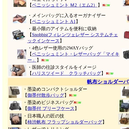
【
ペニッシュミント Ｍ2（エム2）
】
・メインバッグに入るオーガナイザー
【
ペニッシュミント A1
】
・最小限のアイテムを便利に収納
【
Snobbistフィレンツェレザー システムチェ
ックインケース
】
・4色レザー使用の2WAYバッグ
【
ペニッシュミント・レザーバッグ「マイキ
ー」
】
・医師の往診スタイルをイメージ
【
ハリスツイード クラッチバッグ
】
帆布ショルダーバ
・墨染めコンパクトショルダー
【
御墨付
散歩バッグ
】
・墨染めビジネスバッグ
【
御墨付 ブリーフケース
】
・日本職人の匠の技
【
柿渋帆布 フラップショルダーバッグ
】