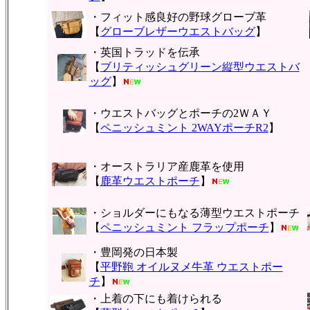
・フィット感良好の野球グローブ革
【
グローブレザーウエストバッグ
】
・英国トラッドを伝承
【
ブリティッシュグリーン縦型ウエストバ
ッグ
】
・ウエストバッグとポーチの2ＷＡＹ
【
ペニッシュミント 2WAYポーチR2
】
・オーストラリア産鹿革を使用
【
鹿革ウエストポーチ
】
・ショルダーにもなる薄型ウエストポーチ
【
ペニッシュミント フラップポーチ
】
・豊岡発の日本製
【
平野鞄 オイルヌメ牛革 ウエストポー
チ
】
・上着の下にも着けられる