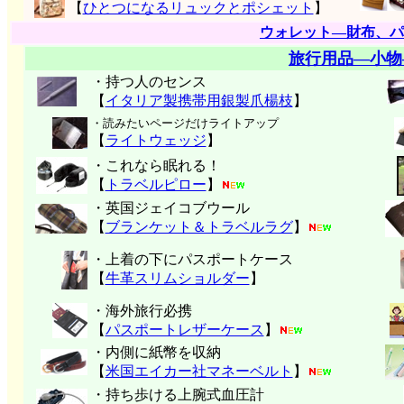
【
ひとつになるリュックとポシェット
】
ウォレット―財布、パ
旅行用品―小物
・持つ人のセンス
【
イタリア製携帯用銀製爪楊枝
】
・読みたいページだけライトアップ
【
ライトウェッジ
】
・これなら眠れる！
【
トラベルピロー
】
・英国ジェイコブウール
【
ブランケット＆トラベルラグ
】
・上着の下にパスポートケース
【
牛革スリムショルダー
】
・海外旅行必携
【
パスポートレザーケース
】
・内側に紙幣を収納
【
米国エイカー社マネーベルト
】
・持ち歩ける上腕式血圧計