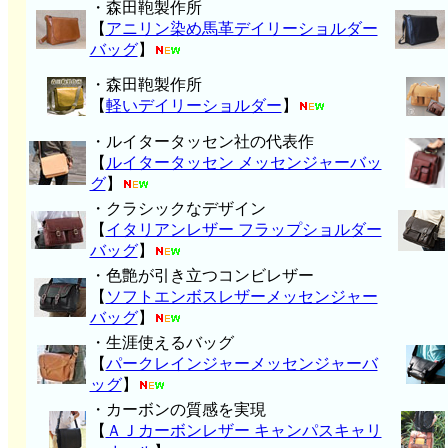
・森田鞄製作所
【
アニリン染め馬革デイリーショルダー
バッグ
】
・森田鞄製作所
【
軽いデイリーショルダー
】
・ルイタータッセン社の代表作
【
ルイタータッセン メッセンジャーバッ
グ
】
・クラシックなデザイン
【
イタリアンレザー フラップショルダー
バッグ
】
・色艶が引き立つコンビレザー
【
ソフトエンボスレザーメッセンジャー
バッグ
】
・生涯使えるバッグ
【
パークレインジャーメッセンジャーバ
ッグ
】
・カーボンの質感を実現
【
ＡＪカーボンレザー キャンパスキャリ