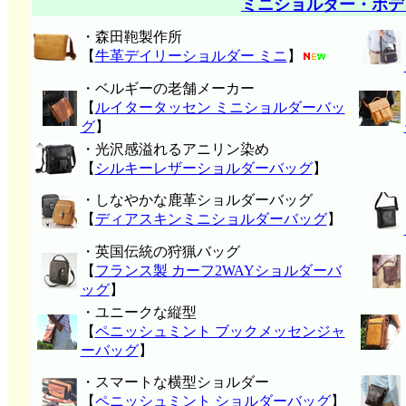
ミニショルダー・ボデ
・森田鞄製作所
【
牛革デイリーショルダー ミニ
】
・ベルギーの老舗メーカー
【
ルイタータッセン ミニショルダーバッ
グ
】
・光沢感溢れるアニリン染め
【
シルキーレザーショルダーバッグ
】
・しなやかな鹿革ショルダーバッグ
【
ディアスキンミニショルダーバッグ
】
・英国伝統の狩猟バッグ
【
フランス製 カーフ2WAYショルダーバ
ッグ
】
・ユニークな縦型
【
ペニッシュミント ブックメッセンジャ
ーバッグ
】
・スマートな横型ショルダー
【
ペニッシュミント ショルダーバッグ
】