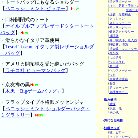
・トートバッグにもなるショルダー
│ ├
ひざサポーター
│ ├
ひじ・足首・手首・
【
ペニッシュミント ピッキー
】
│ │
サポータ
│ ├
足裏・足指補正
・口枠開閉式のトート
│ ├
クッション
│ ├
ストレッチャー
【
オイルプルアップレザードクタートート
│ ├
マッサージャー
バッグ
】
│ ├
健康アクセサリー
│ ├
補聴器
・滑らかなイタリア革使用
│ ├
鼻・喉洗浄、吸入器
│ ├
呼吸筋力増強
【
Tesori Toscani イタリア製レザーショルダ
│ ├
拡大鏡・シニアグラ
ーバッグ
】
│ ├
耳かき
│ ├
つめ切り
│ ├
つまようじ
・アメリカ開拓魂を受け継いだバッグ
│ ├
血圧計
【
ラチコ社 ヒューマンバッグ
】
│ ├
ヘルスメーター
│ ├
つえ
│ ├
低周波治療器
│ ├
お灸
・京友禅の黒
│ ├
足ウォーマー
【
木黒「Bigゲームバッグ」
】
│ └
介護サポート
│
├
悩み解消
・フラップタイプ本格派メッセンジャー
│ ├
禁煙
【
ペニッシュミント ショルダーバッグ・
│ ├
水虫・他
│ └
その他
ミグラトリー
】
│
├
気になる頭髪
│
├
快眠グッズ
│ ├
枕、ピロー
│ ├
マット・シーツ