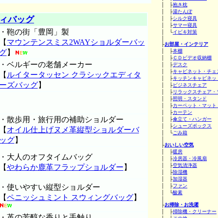
│ ├
抱き枕
│ ├
湯たんぽ
ィバッグ
│ ├
シルク寝具
│ ├
サマー寝具
・鞄の街「豊岡」製
│ └
イビキ対策
│
【
マウンテンスミス2WAYショルダーバッ
├
お部屋・インテリア
グ
】
│ ├
本棚
│ ├
ＣＤビデオ収納棚
・ベルギーの老舗メーカー
│ ├
デスク
│ ├
キャビネット・チェ
【
ルイタータッセン クラシックエディタ
│ ├
キッチンキャビネッ
ーズバッグ
】
│ ├
ビジネスチェア
│ ├
リラックスチェア・
│ ├
照明・スタンド
│ ├
カーペット・マット
│ ├
カーテン
・散歩用・旅行用の補助ショルダー
│ ├
傘立て・ハンガー
│ ├
シューズボックス
【
オイル仕上げヌメ革縦型ショルダーバ
│ └
ごみ箱
ッグ
】
│
├
おいしい空気
│ ├
暖房
・大人のオフタイムバッグ
│ ├
冷房器・冷風扇
│ ├
空気清浄器
【
やわらか鹿革フラップショルダー
】
│ ├
除湿機
│ ├
加湿器
・使いやすい縦型ショルダー
│ ├
ファン
│ └
酸素
【
ペニッシュミント スウィングバッグ
】
│
├
お掃除・お洗濯
│ ├
掃除機・クリーナー
・革の芳醇な香りと手触り