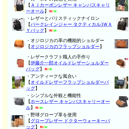
【
ＡＪカーボンレザー キャンパスキャリ
ーオール
】
・レザーとバリスティックナイロン
【
パークレインジャー タクティカル3ＷＡ
Ｙバッグ
】
・オジロジカの革の機能的ショルダー
【
オジロジカのフラップショルダー
】
・レザークラフト職人の手作り
【
伊藤介一郎オイルドレザーショルダー
バッグ
】
・アンティークな風合い
【
オイルドレザーフラップショルダーバ
ッグ
】
・シンプルな外観と機能性
【
ホースレザー キャンパスキャリーオー
ル
】
・野球グローブ革を使用
【
グローブレザー ドクターウォーキーバ
ッグ
】