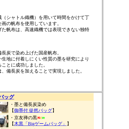
械（シャトル織機）を用いて時間をかけて丁
企画の帆布を使用しています。
げた帆布は、高速織機では表現できない独特
備長炭で染め上げた国産帆布。
か生地に付着しにくい性質の墨を研究により
ることに成功しました。
は、備長炭を加えることで実現しました。
バッグ
・墨と備長炭染め
【
御墨付 徒然バッグ
】
・京友禅の黒
【
木黒「Bigゲームバッグ」
】