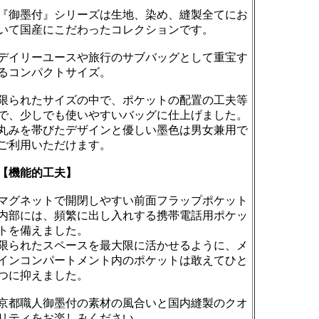
『御墨付』シリーズは生地、染め、縫製全てにお
いて国産にこだわったコレクションです。
デイリーユースや旅行のサブバッグとして重宝す
るコンパクトサイズ。
限られたサイズの中で、ポケットの配置の工夫等
で、少しでも使いやすいバッグに仕上げました。
丸みを帯びたデザインと優しい墨色は男女兼用で
ご利用いただけます。
【機能的工夫】
マグネットで開閉しやすい前面フラップポケット
内部には、頻繁に出し入れする携帯電話用ポケッ
トを備えました。
限られたスペースを最大限に活かせるように、メ
インコンパートメント内のポケットは敢えてひと
つに抑えました。
京都職人御墨付の素材の風合いと国内縫製のクオ
リティをお楽しみください。