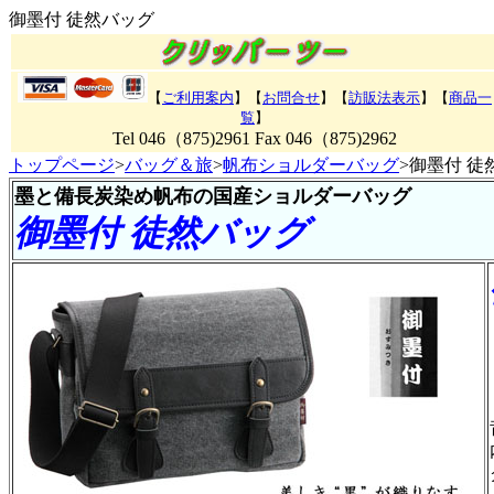
御墨付 徒然バッグ
【
ご利用案内
】【
お問合せ
】【
訪販法表示
】【
商品一
覧
】
Tel 046（875)2961 Fax 046（875)2962
トップページ
>
バッグ＆旅
>
帆布ショルダーバッグ
>御墨付 徒
墨と備長炭染め帆布の国産ショルダーバッグ
御墨付 徒然バッグ