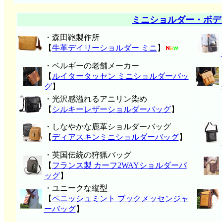
ミニショルダー・ボデ
・森田鞄製作所
【
牛革デイリーショルダー ミニ
】
・ベルギーの老舗メーカー
【
ルイタータッセン ミニショルダーバッ
グ
】
・光沢感溢れるアニリン染め
【
シルキーレザーショルダーバッグ
】
・しなやかな鹿革ショルダーバッグ
【
ディアスキンミニショルダーバッグ
】
・英国伝統の狩猟バッグ
【
フランス製 カーフ2WAYショルダーバ
ッグ
】
・ユニークな縦型
【
ペニッシュミント ブックメッセンジャ
ーバッグ
】