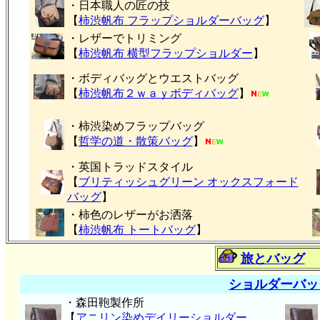
・日本職人の匠の技
【
柿渋帆布 フラップショルダーバッグ
】
・レザーでトリミング
【
柿渋帆布 横型フラップショルダー
】
・ボディバッグとウエストバッグ
【
柿渋帆布２ｗａｙボディバッグ
】
・柿渋染めフラップバッグ
【
哲学の道・散策バッグ
】
・英国トラッドスタイル
【
ブリティッシュグリーン オックスフォード
バッグ
】
・柿色のレザーがお洒落
【
柿渋帆布 トートバッグ
】
旅とバッグ
ショルダーバッ
・森田鞄製作所
【
アニリン染めデイリーショルダー