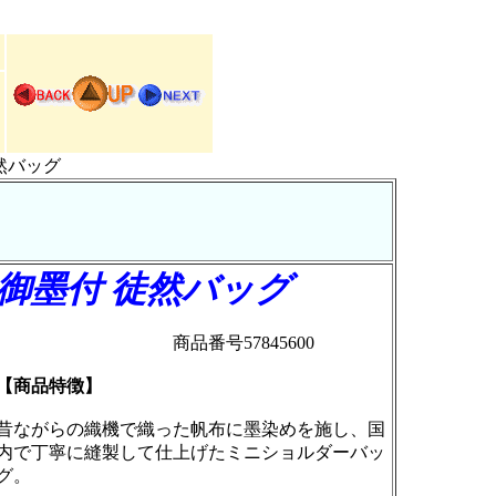
然バッグ
御墨付 徒然バッグ
商品番号57845600
【商品特徴】
昔ながらの織機で織った帆布に墨染めを施し、国
内で丁寧に縫製して仕上げたミニショルダーバッ
グ。