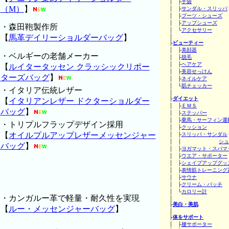
│ ├
手袋
（M）
】
│ ├
サンダル・スリッパ
│ ├
ブーツ・シューズ
│ ├
アップシューズ
・森田鞄製作所
│ └
アクセサリー
【
馬革デイリーショルダーバッグ
】
│
├
ビューティー
│ ├
美顔器
・ベルギーの老舗メーカー
│ ├
脱毛
│ ├
ヘアケア
【
ルイタータッセン クラッシックリポー
│ ├
美容せっけん
ターズバッグ
】
│ ├
ネイルケア
│ └
肌チェッカー
・イタリア伝統レザー
│
├
ダイエット
【
イタリアンレザー ドクターショルダー
│ ├
ＥＭＳ
バッグ
】
│ ├
ステッパー
│ ├
乗馬・サーフィン運
・トリプルフラップデザイン採用
│ ├
クッション
【
オイルプルアップレザーメッセンジャー
│ ├
スリッパ・サンダル
│ │
シュ
バッグ
】
│ ├
ヨガマット・スパマ
│ ├
ウエア・サポーター
│ ├
シェイプアップグッ
│ ├
表情筋トレーニング
│ ├
サウナ
│ ├
クリーム・パッチ
│ └
カロリー計
・カンガルー革で軽量・耐久性を実現
│
├
美白・美肌
【
ルー・メッセンジャーバッグ
】
│
├
体をサポート
│ ├
腰サポーター