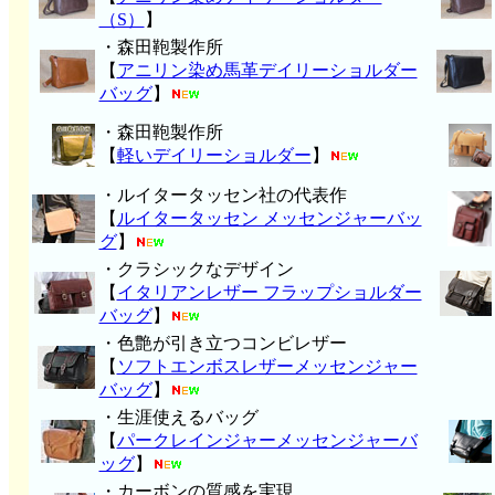
（S）
】
・森田鞄製作所
【
アニリン染め馬革デイリーショルダー
バッグ
】
・森田鞄製作所
【
軽いデイリーショルダー
】
・ルイタータッセン社の代表作
【
ルイタータッセン メッセンジャーバッ
グ
】
・クラシックなデザイン
【
イタリアンレザー フラップショルダー
バッグ
】
・色艶が引き立つコンビレザー
【
ソフトエンボスレザーメッセンジャー
バッグ
】
・生涯使えるバッグ
【
パークレインジャーメッセンジャーバ
ッグ
】
・カーボンの質感を実現