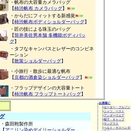
・帆布の大容量カメラバッグ
【
柿渋帆布 カメラバッグ
】
・からだにフィットする新感覚
【
柿渋帆布ボディショルダーバッグ
】
・匠の技による珠玉のバッグ
【
筒井美佐男本舗 多機能ボディバッ
グ
】
・タフなキャンバスとレザーのコンビネ
ーション
【
散策ショルダーバッグ
】
・小旅行・散歩に最適な帆布
【
京都の酒倉染ショルダーバッグ
】
・フラップデザインの大容量トート
【
柿渋帆布 フラップトートバッグ
】
┌
お洒落に
│ ├
セーター・ブルゾン
│ ├
シャツ、ベスト
グ
│ ├
アンダーウエア
│ ├
帽子・キャップ
・森田鞄製作所
│ ├
サングラス
│ ├
ベルト・サスペンダ
【
アニリン染めデイリーショルダー