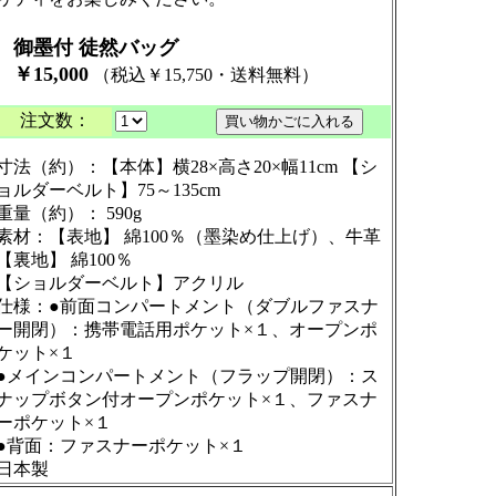
御墨付 徒然バッグ
￥15,000
（税込￥15,750・送料無料）
注文数：
寸法（約）：【本体】横28×高さ20×幅11cm 【シ
ョルダーベルト】75～135cm
重量（約）： 590g
素材：【表地】 綿100％（墨染め仕上げ）、牛革
【裏地】 綿100％
【ショルダーベルト】アクリル
仕様：●前面コンパートメント（ダブルファスナ
ー開閉）：携帯電話用ポケット×１、オープンポ
ケット×１
●メインコンパートメント（フラップ開閉）：ス
ナップボタン付オープンポケット×１、ファスナ
ーポケット×１
●背面：ファスナーポケット×１
日本製