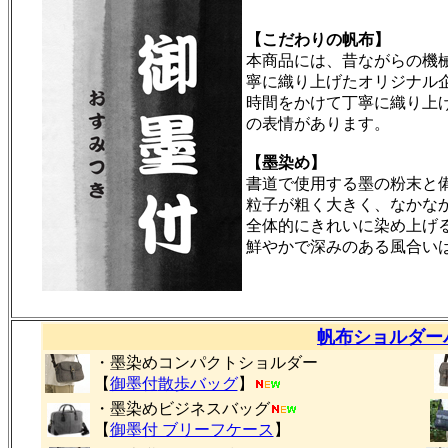
【こだわりの帆布】
本商品には、昔ながらの機
寧に織り上げたオリジナル
時間をかけて丁寧に織り上
の表情があります。
【墨染め】
書道で使用する墨の粉末と
粒子が粗く大きく、なかな
全体的にきれいに染め上げ
鮮やかで深みのある風合い
帆布ショルダー
・墨染めコンパクトショルダー
【
御墨付
散歩バッグ
】
・墨染めビジネスバッグ
【
御墨付 ブリーフケース
】