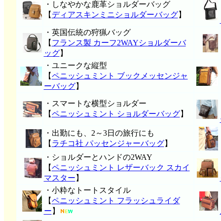
・しなやかな鹿革ショルダーバッグ
【
ディアスキンミニショルダーバッグ
】
・英国伝統の狩猟バッグ
【
フランス製 カーフ2WAYショルダーバ
ッグ
】
・ユニークな縦型
【
ペニッシュミント ブックメッセンジャ
ーバッグ
】
・スマートな横型ショルダー
【
ペニッシュミント ショルダーバッグ
】
・出勤にも、2～3日の旅行にも
【
ラチコ社 パッセンジャーバッグ
】
・ショルダーとハンドの2WAY
【
ペニッシュミント レザーバック スカイ
マスター
】
・小粋なトートスタイル
【
ペニッシュミント フラッシュライダ
ー
】