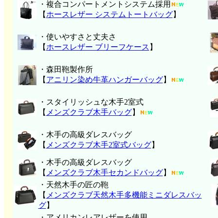
・複合コンパートメントシステム採用
【
ホースレザー システムトートバッグ
】
・使いやすさと丈夫さ
【
ホースレザー ブリーフケース
】
・森田鞄製作所
【
アニリン染め牛革ハンガーバッグ
】
・スタイリッシュな木手2室式
【
メンズクラブ木手バッグ
】
・木手の高級ダレスバッグ
【
メンズクラブ木手2室式バッグ
】
・木手の高級ダレスバッグ
【
メンズクラブ木手セカンドバッグ
】
・天然木手の匠の鞄
【
メンズクラブ天然木手多機能ミニダレスバッ
グ
】
・アメリカンレアレザーを使用