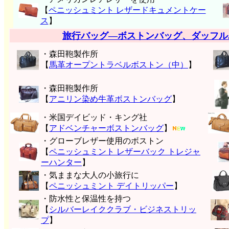
【
ペニッシュミント レザードキュメントケー
ス
】
旅行バッグ―ボストンバッグ、ダッフル
・森田鞄製作所
【
馬革オープントラベルボストン（中）
】
・森田鞄製作所
【
アニリン染め牛革ボストンバッグ
】
・米国デイビッド・キング社
【
アドベンチャーボストンバッグ
】
・グローブレザー使用のボストン
【
ペニッシュミント レザーバック トレジャ
ーハンター
】
・気ままな大人の小旅行に
【
ペニッシュミント デイトリッパー
】
・防水性と保温性を持つ
【
シルバーレイククラブ・ビジネストリッ
プ
】