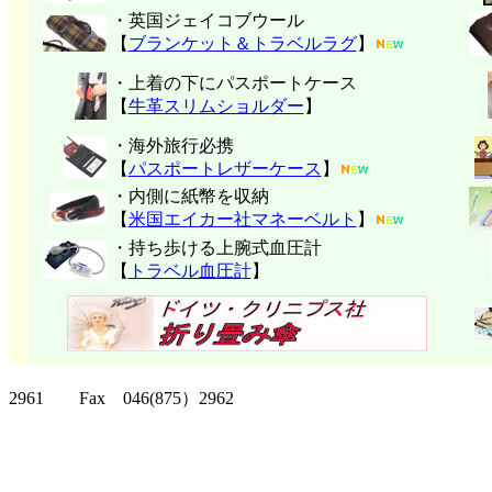
・英国ジェイコブウール
【
ブランケット＆トラベルラグ
】
・上着の下にパスポートケース
【
牛革スリムショルダー
】
・海外旅行必携
【
パスポートレザーケース
】
・内側に紙幣を収納
【
米国エイカー社マネーベルト
】
・持ち歩ける上腕式血圧計
【
トラベル血圧計
】
クリッパーツー T
2961 Fax 046(875）2962