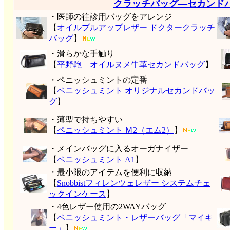
クラッチバッグ―セカンド
・医師の往診用バッグをアレンジ
【
オイルプルアップレザー ドクタークラッチ
バッグ
】
・滑らかな手触り
【
平野鞄 オイルヌメ牛革セカンドバッグ
】
・ペニッシュミントの定番
【
ペニッシュミント オリジナルセカンドバッ
グ
】
・薄型で持ちやすい
【
ペニッシュミント Ｍ2（エム2）
】
・メインバッグに入るオーガナイザー
【
ペニッシュミント A1
】
・最小限のアイテムを便利に収納
【
Snobbistフィレンツェレザー システムチェ
ックインケース
】
・4色レザー使用の2WAYバッグ
【
ペニッシュミント・レザーバッグ「マイキ
ー」
】