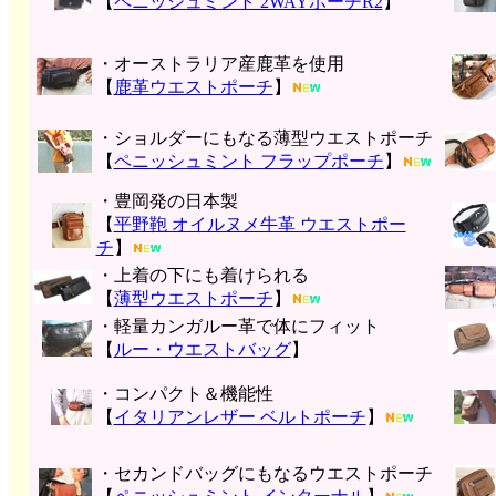
【
ペニッシュミント 2WAYポーチR2
】
・オーストラリア産鹿革を使用
【
鹿革ウエストポーチ
】
・ショルダーにもなる薄型ウエストポーチ
【
ペニッシュミント フラップポーチ
】
・豊岡発の日本製
【
平野鞄 オイルヌメ牛革 ウエストポー
チ
】
・上着の下にも着けられる
【
薄型ウエストポーチ
】
・軽量カンガルー革で体にフィット
【
ルー・ウエストバッグ
】
・コンパクト＆機能性
【
イタリアンレザー ベルトポーチ
】
・セカンドバッグにもなるウエストポーチ