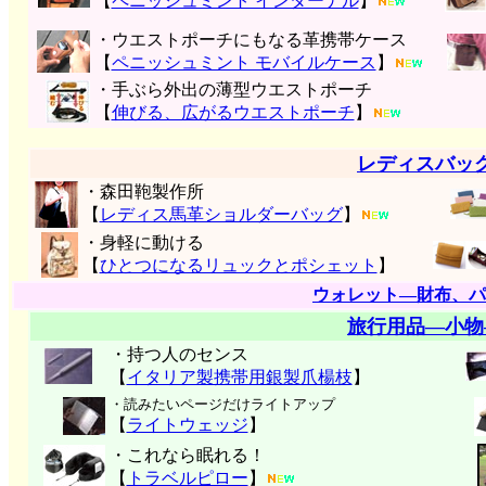
【
ペニッシュミント インターナル
】
・ウエストポーチにもなる革携帯ケース
【
ペニッシュミント モバイルケース
】
・手ぶら外出の薄型ウエストポーチ
【
伸びる、広がるウエストポーチ
】
レディスバッ
・森田鞄製作所
【
レディス馬革ショルダーバッグ
】
・身軽に動ける
【
ひとつになるリュックとポシェット
】
ウォレット―財布、パ
旅行用品―小物
・持つ人のセンス
【
イタリア製携帯用銀製爪楊枝
】
・読みたいページだけライトアップ
【
ライトウェッジ
】
・これなら眠れる！
【
トラベルピロー
】