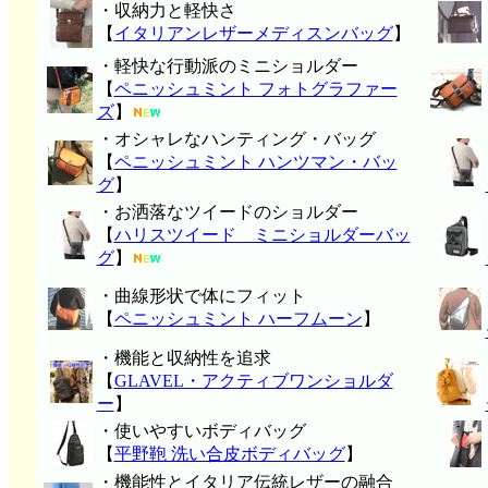
・収納力と軽快さ
【
イタリアンレザーメディスンバッグ
】
・軽快な行動派のミニショルダー
【
ペニッシュミント フォトグラファー
ズ
】
・オシャレなハンティング・バッグ
【
ペニッシュミント ハンツマン・バッ
グ
】
・お洒落なツイードのショルダー
【
ハリスツイード ミニショルダーバッ
グ
】
・曲線形状で体にフィット
【
ペニッシュミント ハーフムーン
】
・機能と収納性を追求
【
GLAVEL・アクティブワンショルダ
ー
】
・使いやすいボディバッグ
【
平野鞄 洗い合皮ボディバッグ
】
・機能性とイタリア伝統レザーの融合