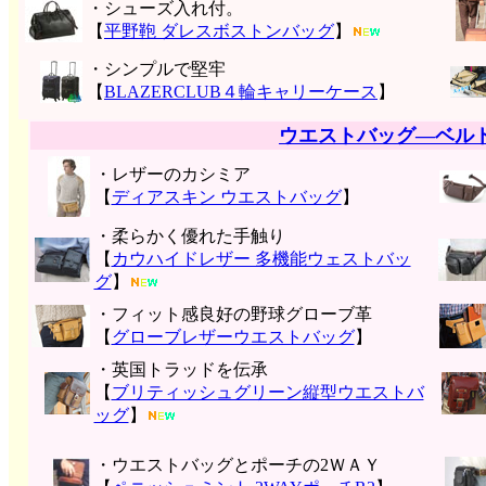
・シューズ入れ付。
【
平野鞄 ダレスボストンバッグ
】
・シンプルで堅牢
【
BLAZERCLUB４輪キャリーケース
】
ウエストバッグ―ベル
・レザーのカシミア
【
ディアスキン ウエストバッグ
】
・柔らかく優れた手触り
【
カウハイドレザー 多機能ウェストバッ
グ
】
・フィット感良好の野球グローブ革
【
グローブレザーウエストバッグ
】
・英国トラッドを伝承
【
ブリティッシュグリーン縦型ウエストバ
ッグ
】
・ウエストバッグとポーチの2ＷＡＹ