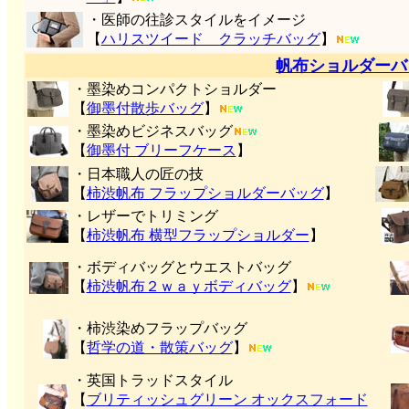
・医師の往診スタイルをイメージ
【
ハリスツイード クラッチバッグ
】
帆布ショルダーバ
・墨染めコンパクトショルダー
【
御墨付
散歩バッグ
】
・墨染めビジネスバッグ
【
御墨付 ブリーフケース
】
・日本職人の匠の技
【
柿渋帆布 フラップショルダーバッグ
】
・レザーでトリミング
【
柿渋帆布 横型フラップショルダー
】
・ボディバッグとウエストバッグ
【
柿渋帆布２ｗａｙボディバッグ
】
・柿渋染めフラップバッグ
【
哲学の道・散策バッグ
】
・英国トラッドスタイル
【
ブリティッシュグリーン オックスフォード