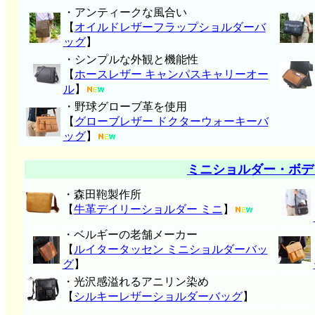
・アンティークな風合い
【
オイルドレザーフラップショルダーバ
ッグ
】
・シンプルな外観と機能性
【
ホースレザー キャンパスキャリーオー
ル
】
・野球グローブ革を使用
【
グローブレザー ドクターウォーキーバ
ッグ
】
ミニショルダー・ボデ
・森田鞄製作所
【
牛革デイリーショルダー ミニ
】
・ベルギーの老舗メーカー
【
ルイタータッセン ミニショルダーバッ
グ
】
・光沢感溢れるアニリン染め
【
シルキーレザーショルダーバッグ
】