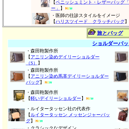
【
ペニッシュミント・レザーバッグ
ー」
】
・医師の往診スタイルをイメージ
【
ハリスツイード クラッチバッグ
旅とバッグ
ショルダーバッ
・森田鞄製作所
【
アニリン染めデイリーショルダー
（S）
】
・森田鞄製作所
【
アニリン染め馬革デイリーショルダー
バッグ
】
・森田鞄製作所
【
軽いデイリーショルダー
】
・ルイタータッセン社の代表作
【
ルイタータッセン メッセンジャーバッ
グ
】
・クラシックなデザイン