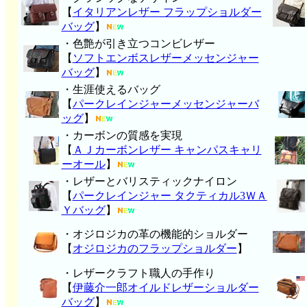
【
イタリアンレザー フラップショルダー
バッグ
】
・色艶が引き立つコンビレザー
【
ソフトエンボスレザーメッセンジャー
バッグ
】
・生涯使えるバッグ
【
パークレインジャーメッセンジャーバ
ッグ
】
・カーボンの質感を実現
【
ＡＪカーボンレザー キャンパスキャリ
ーオール
】
・レザーとバリスティックナイロン
【
パークレインジャー タクティカル3ＷＡ
Ｙバッグ
】
・オジロジカの革の機能的ショルダー
【
オジロジカのフラップショルダー
】
・レザークラフト職人の手作り
【
伊藤介一郎オイルドレザーショルダー
バッグ
】