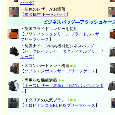
バッグ
】
・柿色のレザーがお洒落
【
柿渋帆布 トートバッグ
】
ビジネスバッグ―アタッシュケー
・英国ブライドルレザーを使用
【
ブリティッシュグリーン ブライドルレザー
ブリーフケース
】
・防弾ナイロンの高機能ビジネスバッグ
【
パークレインジャー タクティカルブリーフ
ケース
】
・３コンパートメント構造
【
ソフトエンボスレザー ブリーフケース
】
・実用的な機能満載
【
ホースレザー（馬革） 2WAYバッグ/エンボ
ス
】
・イタリアの人気ブランド
【
オロビアンコ BRUFUSブリーフケース
】