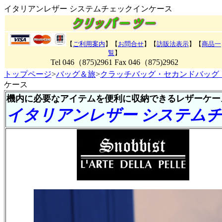
イタリアンレザー システムチェックインケース
【
ご利用案内
】【
お問合せ
】【
訪販法表示
】【
商品一
覧
】
Tel 046（875)2961 Fax 046（875)2962
トップページ
>
バッグ＆旅
>
クラッチバッグ・セカンドバッグ
ケース
機内に必要なアイテムを便利に収納できるレザーケー
イタリアンレザー システム