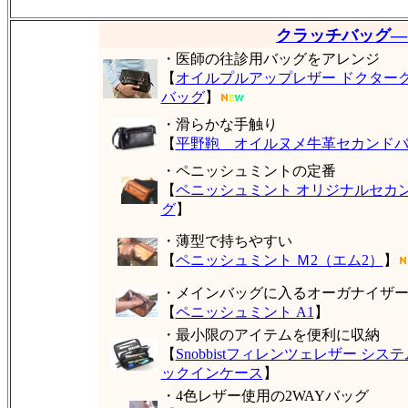
クラッチバッグ―
・医師の往診用バッグをアレンジ
【
オイルプルアップレザー ドクター
バッグ
】
・滑らかな手触り
【
平野鞄 オイルヌメ牛革セカンド
・ペニッシュミントの定番
【
ペニッシュミント オリジナルセカ
グ
】
・薄型で持ちやすい
【
ペニッシュミント Ｍ2（エム2）
】
・メインバッグに入るオーガナイザ
【
ペニッシュミント A1
】
・最小限のアイテムを便利に収納
【
Snobbistフィレンツェレザー シス
ックインケース
】
・4色レザー使用の2WAYバッグ