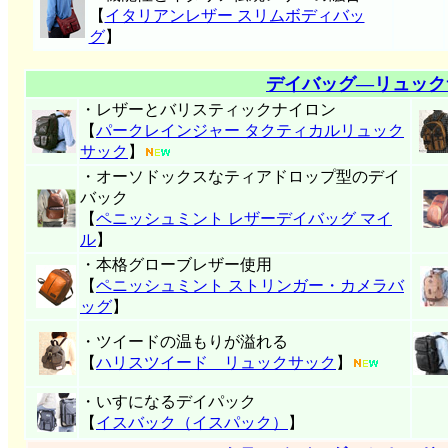
【
イタリアンレザー スリムボディバッ
グ
】
デイバッグ―リュック
・レザーとバリスティックナイロン
【
パークレインジャー タクティカルリュック
サック
】
・オーソドックスなティアドロップ型のデイ
バック
【
ペニッシュミント レザーデイバッグ マイ
ル
】
・本格グローブレザー使用
【
ペニッシュミント ストリンガー・カメラバ
ッグ
】
・ツイードの温もりが溢れる
【
ハリスツイード リュックサック
】
・いすになるデイパック
【
イスバック（イスパック）
】