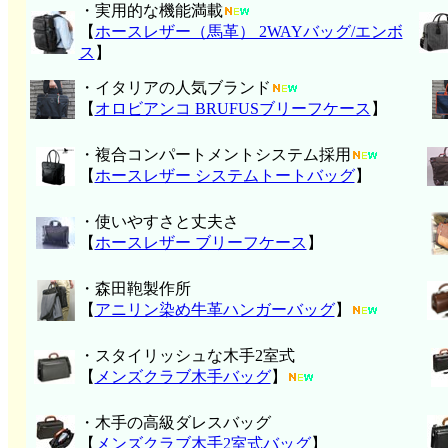
・実用的な機能満載
【
ホースレザー（馬革） 2WAYバッグ/エンボ
ス
】
・イタリアの人気ブランド
【
オロビアンコ BRUFUSブリーフケース
】
・複合コンパートメントシステム採用
【
ホースレザー システムトートバッグ
】
・使いやすさと丈夫さ
【
ホースレザー ブリーフケース
】
・森田鞄製作所
【
アニリン染め牛革ハンガーバッグ
】
・スタイリッシュな木手2室式
【
メンズクラブ木手バッグ
】
・木手の高級ダレスバッグ
【
メンズクラブ木手2室式バッグ
】