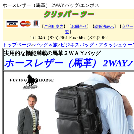
ホースレザー（馬革） 2WAYバッグ/エンボス
【
ご利用案内
】【
お問合せ
】【
訪販法表示
】【
商品一
覧
】
Tel 046（875)2961 Fax 046（875)2962
トップページ
>
バッグ＆旅
>
ビジネスバッグ・アタッシュケー
実用的な機能満載の馬革２ＷＡＹバッグ
ホースレザー（馬革） 2WAY