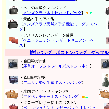
・木手の高級ダレスバッグ
【
メンズクラブ木手セカンドバッグ
】
・天然木手の匠の鞄
【
メンズクラブ天然木手多機能ミニダレスバッ
グ
】
・アメリカンレアレザーを使用
【
ペニッシュミント レザードキュメントケー
ス
】
旅行バッグ―ボストンバッグ、ダッフル
・森田鞄製作所
【
馬革オープントラベルボストン（中）
】
・森田鞄製作所
【
アニリン染め牛革ボストンバッグ
】
・米国デイビッド・キング社
【
アドベンチャーボストンバッグ
】
・グローブレザー使用のボストン
【
ペニッシュミント レザーバック トレジャ