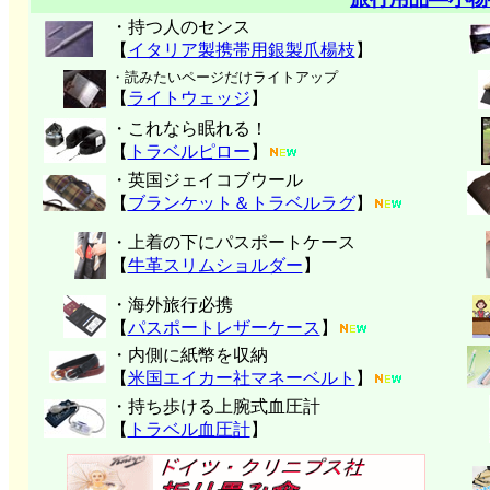
・持つ人のセンス
【
イタリア製携帯用銀製爪楊枝
】
・読みたいページだけライトアップ
【
ライトウェッジ
】
・これなら眠れる！
【
トラベルピロー
】
・英国ジェイコブウール
【
ブランケット＆トラベルラグ
】
・上着の下にパスポートケース
【
牛革スリムショルダー
】
・海外旅行必携
【
パスポートレザーケース
】
・内側に紙幣を収納
【
米国エイカー社マネーベルト
】
・持ち歩ける上腕式血圧計
【
トラベル血圧計
】