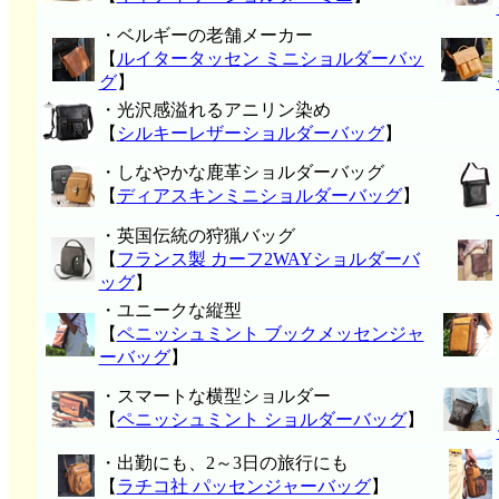
・ベルギーの老舗メーカー
【
ルイタータッセン ミニショルダーバッ
グ
】
・光沢感溢れるアニリン染め
【
シルキーレザーショルダーバッグ
】
・しなやかな鹿革ショルダーバッグ
【
ディアスキンミニショルダーバッグ
】
・英国伝統の狩猟バッグ
【
フランス製 カーフ2WAYショルダーバ
ッグ
】
・ユニークな縦型
【
ペニッシュミント ブックメッセンジャ
ーバッグ
】
・スマートな横型ショルダー
【
ペニッシュミント ショルダーバッグ
】
・出勤にも、2～3日の旅行にも
【
ラチコ社 パッセンジャーバッグ
】