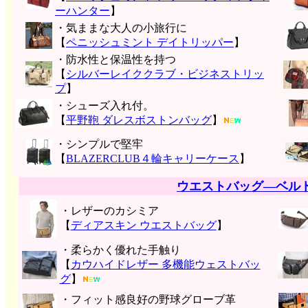
ーハンター
】
・気ままな大人の小旅行に
【
ペニッシュミント デイトリッパー
】
・防水性と保温性を持つ
【
シルバーレイククラブ・ビジネストリッ
プ
】
・シューズ入れ付。
【
平野鞄 ダレスボストンバッグ
】
・シンプルで堅牢
【
BLAZERCLUB４輪キャリーケース
】
ウエストバッグ―ベル
・レザーのカシミア
【
ディアスキン ウエストバッグ
】
・柔らかく優れた手触り
【
カウハイドレザー 多機能ウェストバッ
グ
】
・フィット感良好の野球グローブ革