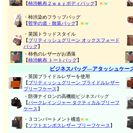
【
柿渋帆布２ｗａｙボディバッグ
】
・柿渋染めフラップバッグ
【
哲学の道・散策バッグ
】
・英国トラッドスタイル
【
ブリティッシュグリーン オックスフォード
バッグ
】
・柿色のレザーがお洒落
【
柿渋帆布 トートバッグ
】
ビジネスバッグ―アタッシュケー
・英国ブライドルレザーを使用
【
ブリティッシュグリーン ブライドルレザー
ブリーフケース
】
・防弾ナイロンの高機能ビジネスバッグ
【
パークレインジャー タクティカルブリーフ
ケース
】
・３コンパートメント構造
【
ソフトエンボスレザー ブリーフケース
】