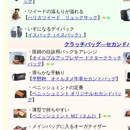
ッグ
】
・ツイードの温もりが溢れる
【
ハリスツイード リュックサック
】
・いすになるデイパック
【
イスバック（イスパック）
】
クラッチバッグ―セカンド
・医師の往診用バッグをアレンジ
【
オイルプルアップレザー ドクタークラッチ
バッグ
】
・滑らかな手触り
【
平野鞄 オイルヌメ牛革セカンドバッグ
】
・ペニッシュミントの定番
【
ペニッシュミント オリジナルセカンドバッ
グ
】
・薄型で持ちやすい
【
ペニッシュミント Ｍ2（エム2）
】
・メインバッグに入るオーガナイザー