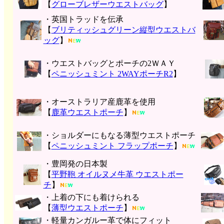
【
グローブレザーウエストバッグ
】
・英国トラッドを伝承
【
ブリティッシュグリーン縦型ウエストバ
ッグ
】
・ウエストバッグとポーチの2ＷＡＹ
【
ペニッシュミント 2WAYポーチR2
】
・オーストラリア産鹿革を使用
【
鹿革ウエストポーチ
】
・ショルダーにもなる薄型ウエストポーチ
【
ペニッシュミント フラップポーチ
】
・豊岡発の日本製
【
平野鞄 オイルヌメ牛革 ウエストポー
チ
】
・上着の下にも着けられる
【
薄型ウエストポーチ
】
・軽量カンガルー革で体にフィット