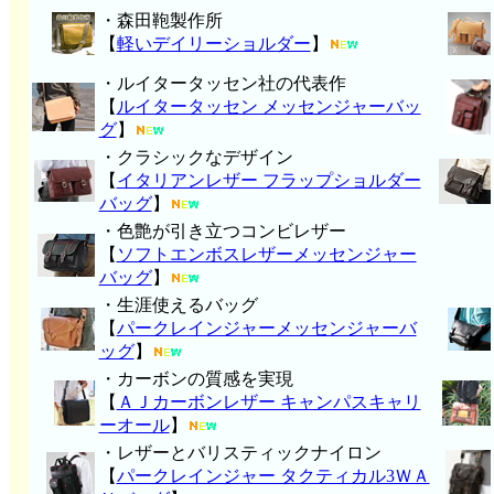
・森田鞄製作所
【
軽いデイリーショルダー
】
・ルイタータッセン社の代表作
【
ルイタータッセン メッセンジャーバッ
グ
】
・クラシックなデザイン
【
イタリアンレザー フラップショルダー
バッグ
】
・色艶が引き立つコンビレザー
【
ソフトエンボスレザーメッセンジャー
バッグ
】
・生涯使えるバッグ
【
パークレインジャーメッセンジャーバ
ッグ
】
・カーボンの質感を実現
【
ＡＪカーボンレザー キャンパスキャリ
ーオール
】
・レザーとバリスティックナイロン
【
パークレインジャー タクティカル3ＷＡ