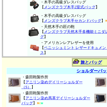
・木手の高級ダレスバッグ
【
メンズクラブ木手2室式バッグ
】
・木手の高級ダレスバッグ
【
メンズクラブ木手セカンドバッグ
】
・天然木手の匠の鞄
【
メンズクラブ天然木手多機能ミニダ
グ
】
・アメリカンレアレザーを使用
【
ペニッシュミント レザードキュメン
ス
】
旅とバッグ
ショルダーバッ
・森田鞄製作所
【
アニリン染めデイリーショルダー
（S）
】
・森田鞄製作所
【
アニリン染め馬革デイリーショルダー
バッグ
】