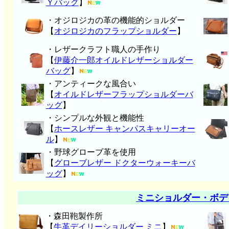
Ｙバッグ
】
・オジロジカの革の機能的ショルダー
【
オジロジカのフラップショルダー
】
・レザークラフト職人の手作り
【
伊藤介一郎オイルドレザーショルダー
バッグ
】
・アンティークな風合い
【
オイルドレザーフラップショルダーバ
ッグ
】
・シンプルな外観と機能性
【
ホースレザー キャンパスキャリーオー
ル
】
・野球グローブ革を使用
【
グローブレザー ドクターウォーキーバ
ッグ
】
ミニショルダー・ボデ
・森田鞄製作所
【
牛革デイリーショルダー ミニ
】