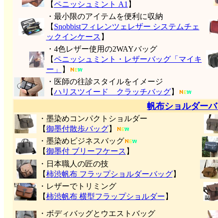
【
ペニッシュミント A1
】
・最小限のアイテムを便利に収納
【
Snobbistフィレンツェレザー システムチェ
ックインケース
】
・4色レザー使用の2WAYバッグ
【
ペニッシュミント・レザーバッグ「マイキ
ー」
】
・医師の往診スタイルをイメージ
【
ハリスツイード クラッチバッグ
】
帆布ショルダーバ
・墨染めコンパクトショルダー
【
御墨付
散歩バッグ
】
・墨染めビジネスバッグ
【
御墨付 ブリーフケース
】
・日本職人の匠の技
【
柿渋帆布 フラップショルダーバッグ
】
・レザーでトリミング
【
柿渋帆布 横型フラップショルダー
】
・ボディバッグとウエストバッグ