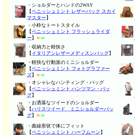
・ショルダーとハンドの2WAY
【
ペニッシュミント レザーバック スカイ
マスター
】
・小粋なトートスタイル
【
ペニッシュミント フラッシュライダ
ー
】
・収納力と軽快さ
【
イタリアンレザーメディスンバッグ
】
・軽快な行動派のミニショルダー
【
ペニッシュミント フォトグラファー
ズ
】
・オシャレなハンティング・バッグ
【
ペニッシュミント ハンツマン・バッ
グ
】
・お洒落なツイードのショルダー
【
ハリスツイード ミニショルダーバッ
グ
】
・曲線形状で体にフィット
【
ペニッシュミント ハーフムーン
】