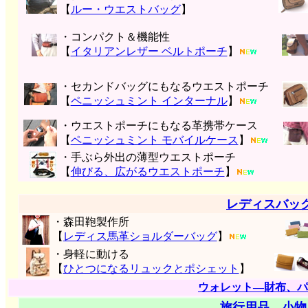
【
ルー・ウエストバッグ
】
・コンパクト＆機能性
【
イタリアンレザー ベルトポーチ
】
・セカンドバッグにもなるウエストポーチ
【
ペニッシュミント インターナル
】
・ウエストポーチにもなる革携帯ケース
【
ペニッシュミント モバイルケース
】
・手ぶら外出の薄型ウエストポーチ
【
伸びる、広がるウエストポーチ
】
レディスバッ
・森田鞄製作所
【
レディス馬革ショルダーバッグ
】
・身軽に動ける
【
ひとつになるリュックとポシェット
】
ウォレット―財布、パ
旅行用品―小物