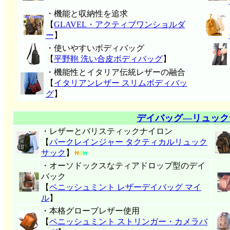
・機能と収納性を追求
【
GLAVEL・アクティブワンショルダ
ー
】
・使いやすいボディバッグ
【
平野鞄 洗い合皮ボディバッグ
】
・機能性とイタリア伝統レザーの融合
【
イタリアンレザー スリムボディバッ
グ
】
デイバッグ―リュック
・レザーとバリスティックナイロン
【
パークレインジャー タクティカルリュック
サック
】
・オーソドックスなティアドロップ型のデイ
バック
【
ペニッシュミント レザーデイバッグ マイ
ル
】
・本格グローブレザー使用
【
ペニッシュミント ストリンガー・カメラバ