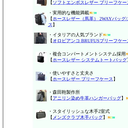
【
ソフトエンボスレザー ブリーフケー
・実用的な機能満載
【
ホースレザー（馬革） 2WAYバッグ
ス
】
・イタリアの人気ブランド
【
オロビアンコ BRUFUSブリーフケー
・複合コンパートメントシステム採用
【
ホースレザー システムトートバッグ
・使いやすさと丈夫さ
【
ホースレザー ブリーフケース
】
・森田鞄製作所
【
アニリン染め牛革ハンガーバッグ
】
・スタイリッシュな木手2室式
【
メンズクラブ木手バッグ
】