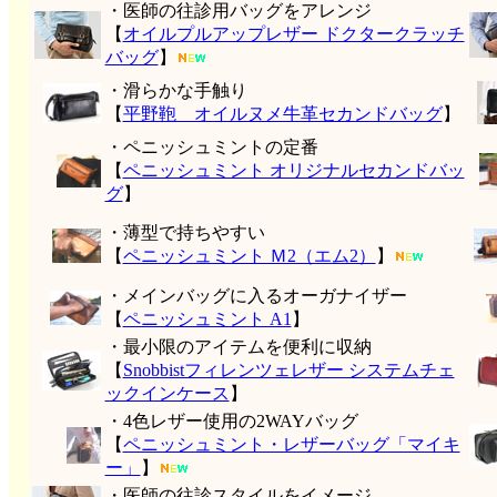
・医師の往診用バッグをアレンジ
【
オイルプルアップレザー ドクタークラッチ
バッグ
】
・滑らかな手触り
【
平野鞄 オイルヌメ牛革セカンドバッグ
】
・ペニッシュミントの定番
【
ペニッシュミント オリジナルセカンドバッ
グ
】
・薄型で持ちやすい
【
ペニッシュミント Ｍ2（エム2）
】
・メインバッグに入るオーガナイザー
【
ペニッシュミント A1
】
・最小限のアイテムを便利に収納
【
Snobbistフィレンツェレザー システムチェ
ックインケース
】
・4色レザー使用の2WAYバッグ
【
ペニッシュミント・レザーバッグ「マイキ
ー」
】
・医師の往診スタイルをイメージ