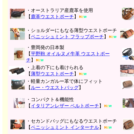
・オーストラリア産鹿革を使用
【
鹿革ウエストポーチ
】
・ショルダーにもなる薄型ウエストポーチ
【
ペニッシュミント フラップポーチ
】
・豊岡発の日本製
【
平野鞄 オイルヌメ牛革 ウエストポー
チ
】
・上着の下にも着けられる
【
薄型ウエストポーチ
】
・軽量カンガルー革で体にフィット
【
ルー・ウエストバッグ
】
・コンパクト＆機能性
【
イタリアンレザー ベルトポーチ
】
・セカンドバッグにもなるウエストポーチ
【
ペニッシュミント インターナル
】