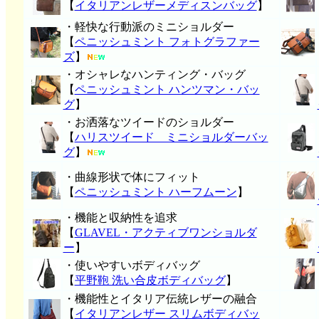
【
イタリアンレザーメディスンバッグ
】
・軽快な行動派のミニショルダー
【
ペニッシュミント フォトグラファー
ズ
】
・オシャレなハンティング・バッグ
【
ペニッシュミント ハンツマン・バッ
グ
】
・お洒落なツイードのショルダー
【
ハリスツイード ミニショルダーバッ
グ
】
・曲線形状で体にフィット
【
ペニッシュミント ハーフムーン
】
・機能と収納性を追求
【
GLAVEL・アクティブワンショルダ
ー
】
・使いやすいボディバッグ
【
平野鞄 洗い合皮ボディバッグ
】
・機能性とイタリア伝統レザーの融合
【
イタリアンレザー スリムボディバッ