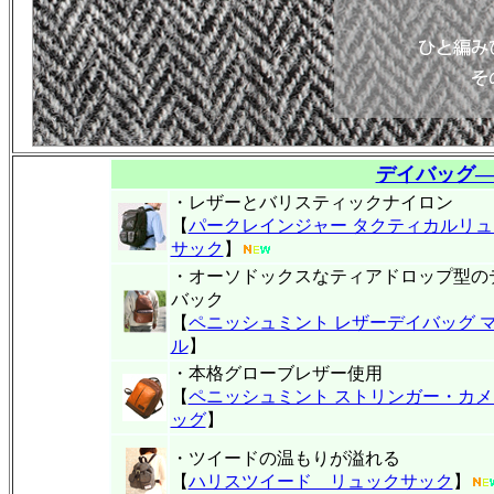
デイバッグ
・レザーとバリスティックナイロン
【
パークレインジャー タクティカルリュ
サック
】
・オーソドックスなティアドロップ型の
バック
【
ペニッシュミント レザーデイバッグ 
ル
】
・本格グローブレザー使用
【
ペニッシュミント ストリンガー・カメ
ッグ
】
・ツイードの温もりが溢れる
【
ハリスツイード リュックサック
】