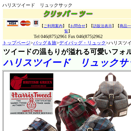
ハリスツイード リュックサック
【
ご利用案内
】【
お問合せ
】【
訪販法表示
】
【
商品一
覧
】
Tel 046(875)2961 Fax 046(875)2962
トップページ
>
バッグ＆旅
>
デイバッグ・リュック
>ハリスツ
ツイードの温もりが溢れる可愛いフォ
ハリスツイード リュックサ