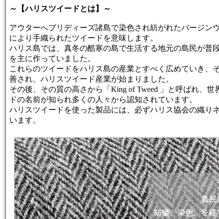
～【ハリスツイードとは】～
アウターへブリディーズ諸島で染色され紡がれたバージン
により手織られたツイードを意味します。
ハリス島では、真冬の酷寒の島で生活する地元の島民が普
を主に作っていました。
これらのツイードをハリス島の産業とすべく広めていき、
善され、ハリスツイード産業が始まりました。
その後、その質の高さから「King of Tweed 」と呼ばれ
ドの名前が知られ多くの人々から認知されています。
ハリスツイードを使った製品には、必ずハリス協会の織り
います。