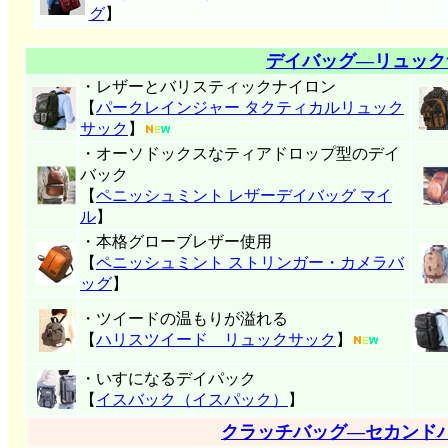
グ
】
デイバッグ―リュック
・レザーとバリスティックナイロン
【
パークレインジャー タクティカルリュック
サック
】
・オーソドックスなティアドロップ型のデイ
バック
【
ペニッシュミント レザーデイバッグ マイ
ル
】
・本格グローブレザー使用
【
ペニッシュミント ストリンガー・カメラバ
ッグ
】
・ツイードの温もりが溢れる
【
ハリスツイード リュックサック
】
・いすになるデイパック
【
イスバック（イスパック）
】
クラッチバッグ―セカンド