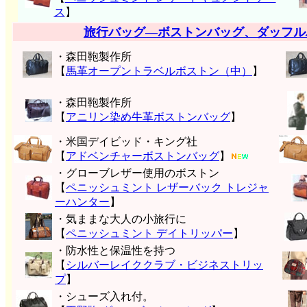
ス
】
旅行バッグ―ボストンバッグ、ダッフル
・森田鞄製作所
【
馬革オープントラベルボストン（中）
】
・森田鞄製作所
【
アニリン染め牛革ボストンバッグ
】
・米国デイビッド・キング社
【
アドベンチャーボストンバッグ
】
・グローブレザー使用のボストン
【
ペニッシュミント レザーバック トレジャ
ーハンター
】
・気ままな大人の小旅行に
【
ペニッシュミント デイトリッパー
】
・防水性と保温性を持つ
【
シルバーレイククラブ・ビジネストリッ
プ
】
・シューズ入れ付。