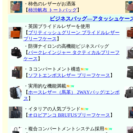
・柿色のレザーがお洒落
【
柿渋帆布 トートバッグ
】
ビジネスバッグ―アタッシュケー
・英国ブライドルレザーを使用
【
ブリティッシュグリーン ブライドルレザー
ブリーフケース
】
・防弾ナイロンの高機能ビジネスバッグ
【
パークレインジャー タクティカルブリーフ
ケース
】
・３コンパートメント構造
【
ソフトエンボスレザー ブリーフケース
】
・実用的な機能満載
【
ホースレザー（馬革） 2WAYバッグ/エンボ
ス
】
・イタリアの人気ブランド
【
オロビアンコ BRUFUSブリーフケース
】
・複合コンパートメントシステム採用