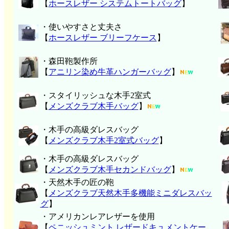
【
ホースレザー システムトートバッグ
】
・使いやすさと丈夫さ
【
ホースレザー ブリーフケース
】
・森田鞄製作所
【
アニリン染め牛革ハンガーバッグ
】
・スタイリッシュな木手2室式
【
メンズクラブ木手バッグ
】
・木手の高級ダレスバッグ
【
メンズクラブ木手2室式バッグ
】
・木手の高級ダレスバッグ
【
メンズクラブ木手セカンドバッグ
】
・天然木手の匠の鞄
【
メンズクラブ天然木手多機能ミニダレスバッ
グ
】
・アメリカンレアレザーを使用
【
ペニッシュミント レザードキュメントケー