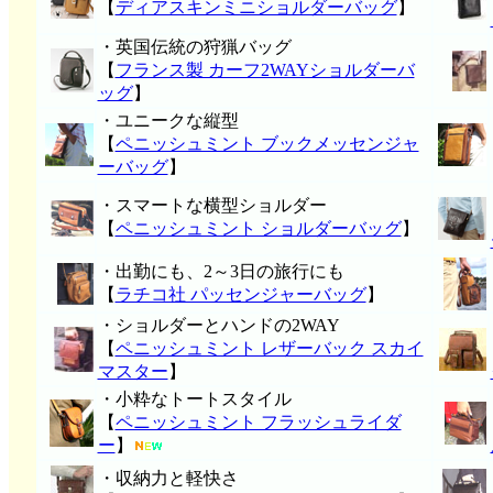
【
ディアスキンミニショルダーバッグ
】
・英国伝統の狩猟バッグ
【
フランス製 カーフ2WAYショルダーバ
ッグ
】
・ユニークな縦型
【
ペニッシュミント ブックメッセンジャ
ーバッグ
】
・スマートな横型ショルダー
【
ペニッシュミント ショルダーバッグ
】
・出勤にも、2～3日の旅行にも
【
ラチコ社 パッセンジャーバッグ
】
・ショルダーとハンドの2WAY
【
ペニッシュミント レザーバック スカイ
マスター
】
・小粋なトートスタイル
【
ペニッシュミント フラッシュライダ
ー
】
・収納力と軽快さ