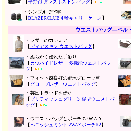
【
平野鞄 ダレスボストンバッグ
】
・シンプルで堅牢
【
BLAZERCLUB４輪キャリーケース
】
ウエストバッグ―ベル
・レザーのカシミア
【
ディアスキン ウエストバッグ
】
・柔らかく優れた手触り
【
カウハイドレザー 多機能ウェストバッ
グ
】
・フィット感良好の野球グローブ革
【
グローブレザーウエストバッグ
】
・英国トラッドを伝承
【
ブリティッシュグリーン縦型ウエストバ
ッグ
】
・ウエストバッグとポーチの2ＷＡＹ
【
ペニッシュミント 2WAYポーチR2
】