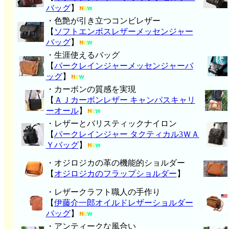
バッグ
】
・色艶が引き立つコンビレザー
【
ソフトエンボスレザーメッセンジャー
バッグ
】
・生涯使えるバッグ
【
パークレインジャーメッセンジャーバ
ッグ
】
・カーボンの質感を実現
【
ＡＪカーボンレザー キャンパスキャリ
ーオール
】
・レザーとバリスティックナイロン
【
パークレインジャー タクティカル3ＷＡ
Ｙバッグ
】
・オジロジカの革の機能的ショルダー
【
オジロジカのフラップショルダー
】
・レザークラフト職人の手作り
【
伊藤介一郎オイルドレザーショルダー
バッグ
】
・アンティークな風合い