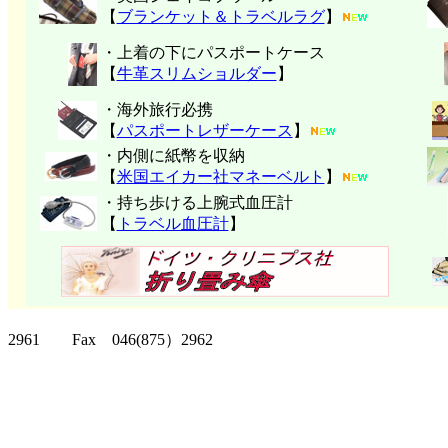
【
ブランケット＆トラベルラグ
】
・上着の下にパスポートケース
【
牛革スリムショルダー
】
・海外旅行必携
【
パスポートレザーケース
】
・内側に紙幣を収納
【
米国エイカー社マネーベルト
】
・持ち歩ける上腕式血圧計
【
トラベル血圧計
】
クリッパーツー T
2961 Fax 046(875）2962