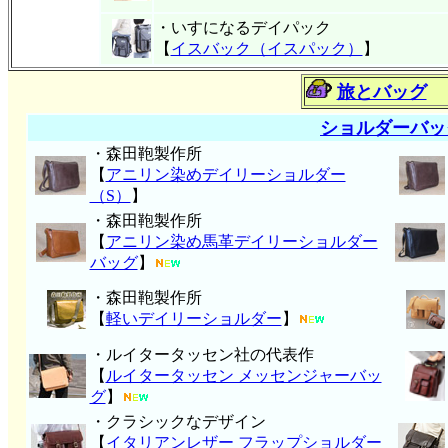
・いすになるデイパック
【
イスバック（イスパック）
】
旅とバッグ
ショルダーバッ
・森田鞄製作所
【
アニリン染めデイリーショルダー
（S）
】
・森田鞄製作所
【
アニリン染め馬革デイリーショルダー
バッグ
】
・森田鞄製作所
【
軽いデイリーショルダー
】
・ルイタータッセン社の代表作
【
ルイタータッセン メッセンジャーバッ
グ
】
・クラシックなデザイン
【
イタリアンレザー フラップショルダー