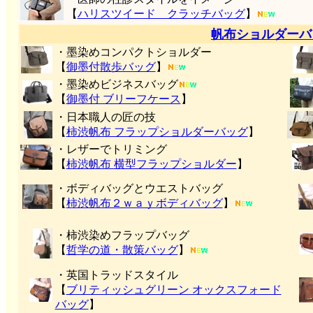
【
ハリスツイード クラッチバッグ
】
帆布ショルダーバ
・墨染めコンパクトショルダー
【
御墨付
散歩バッグ
】
・墨染めビジネスバッグ
【
御墨付 ブリーフケース
】
・日本職人の匠の技
【
柿渋帆布 フラップショルダーバッグ
】
・レザーでトリミング
【
柿渋帆布 横型フラップショルダー
】
・ボディバッグとウエストバッグ
【
柿渋帆布２ｗａｙボディバッグ
】
・柿渋染めフラップバッグ
【
哲学の道・散策バッグ
】
・英国トラッドスタイル
【
ブリティッシュグリーン オックスフォード
バッグ
】