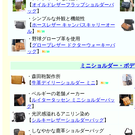
【
オイルドレザーフラップショルダーバ
ッグ
】
・シンプルな外観と機能性
【
ホースレザー キャンパスキャリーオー
ル
】
・野球グローブ革を使用
【
グローブレザー ドクターウォーキーバ
ッグ
】
ミニショルダー・ボデ
・森田鞄製作所
【
牛革デイリーショルダー ミニ
】
・ベルギーの老舗メーカー
【
ルイタータッセン ミニショルダーバッ
グ
】
・光沢感溢れるアニリン染め
【
シルキーレザーショルダーバッグ
】
・しなやかな鹿革ショルダーバッグ