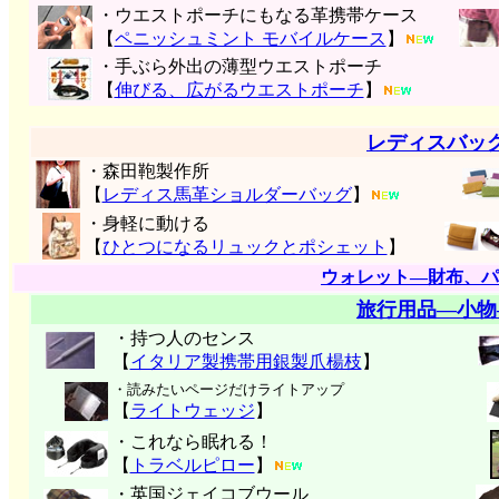
・ウエストポーチにもなる革携帯ケース
【
ペニッシュミント モバイルケース
】
・手ぶら外出の薄型ウエストポーチ
【
伸びる、広がるウエストポーチ
】
レディスバッ
・森田鞄製作所
【
レディス馬革ショルダーバッグ
】
・身軽に動ける
【
ひとつになるリュックとポシェット
】
ウォレット―財布、パ
旅行用品―小物
・持つ人のセンス
【
イタリア製携帯用銀製爪楊枝
】
・読みたいページだけライトアップ
【
ライトウェッジ
】
・これなら眠れる！
【
トラベルピロー
】
・英国ジェイコブウール