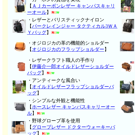
【
ＡＪカーボンレザー キャンパスキャリ
ーオール
】
・レザーとバリスティックナイロン
【
パークレインジャー タクティカル3ＷＡ
Ｙバッグ
】
・オジロジカの革の機能的ショルダー
【
オジロジカのフラップショルダー
】
・レザークラフト職人の手作り
【
伊藤介一郎オイルドレザーショルダー
バッグ
】
・アンティークな風合い
【
オイルドレザーフラップショルダーバ
ッグ
】
・シンプルな外観と機能性
【
ホースレザー キャンパスキャリーオー
ル
】
・野球グローブ革を使用
【
グローブレザー ドクターウォーキーバ
ッグ
】