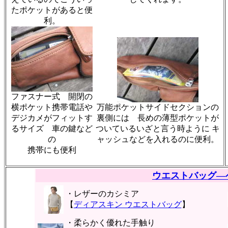
たポケットがあると便
利。
ファスナー式 開閉の
横ポケット携帯電話や
万能ポケットサイドセクションの
デジカメがフィットす
裏側には 長めの薄型ポケットが
るサイズ 車の鍵など
ついているいざと言う時ように キ
の
ャッシュなどを入れるのに便利。
携帯にも便利
ウエストバッグ―
・レザーのカシミア
【
ディアスキン ウエストバッグ
】
・柔らかく優れた手触り