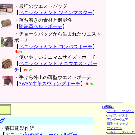
・最強のウエストバッグ
【
ペニッシュミント ツインマスター
】
・落ち着きの素材と機能性
【
駱駝革ベルトポーチ
】
・チョークバッグから生まれたウエスト
ポーチ
【
ペニッシュミント コンパスポーチ
】
・使いやすいミニマムサイズ・ポーチ
【
ペニッシュミント ミニウエストポー
チ
】
・手ぶら外出の薄型ウエストポーチ
【
3WAY牛革スウィングポーチ
】
┌
お洒落に
│ ├
セーター・ブルゾン
│ ├
シャツ、ベスト
グ
│ ├
アンダーウエア
│ ├
帽子・キャップ
・森田鞄製作所
│ ├
サングラス
│ ├
ベルト・サスペンダ
【
アニリン染めデイリーショルダー