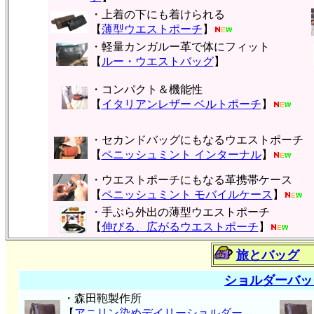
・上着の下にも着けられる
【
薄型ウエストポーチ
】
・軽量カンガルー革で体にフィット
【
ルー・ウエストバッグ
】
・コンパクト＆機能性
【
イタリアンレザー ベルトポーチ
】
・セカンドバッグにもなるウエストポーチ
【
ペニッシュミント インターナル
】
・ウエストポーチにもなる革携帯ケース
【
ペニッシュミント モバイルケース
】
・手ぶら外出の薄型ウエストポーチ
【
伸びる、広がるウエストポーチ
】
旅とバッグ
ショルダーバッ
・森田鞄製作所
【
アニリン染めデイリーショルダー