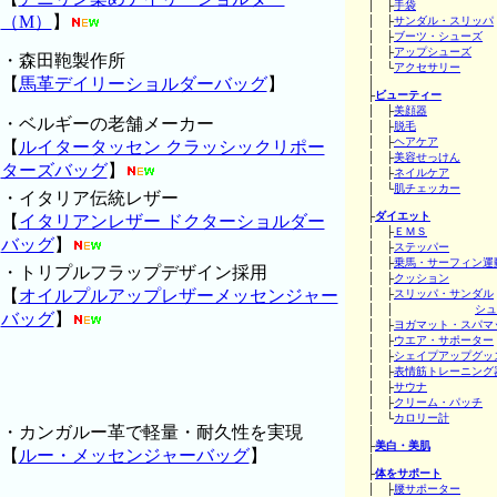
│ ├
手袋
（M）
】
│ ├
サンダル・スリッパ
│ ├
ブーツ・シューズ
│ ├
アップシューズ
・森田鞄製作所
│ └
アクセサリー
【
馬革デイリーショルダーバッグ
】
│
├
ビューティー
│ ├
美顔器
・ベルギーの老舗メーカー
│ ├
脱毛
│ ├
ヘアケア
【
ルイタータッセン クラッシックリポー
│ ├
美容せっけん
ターズバッグ
】
│ ├
ネイルケア
│ └
肌チェッカー
・イタリア伝統レザー
│
├
ダイエット
【
イタリアンレザー ドクターショルダー
│ ├
ＥＭＳ
バッグ
】
│ ├
ステッパー
│ ├
乗馬・サーフィン運
・トリプルフラップデザイン採用
│ ├
クッション
【
オイルプルアップレザーメッセンジャー
│ ├
スリッパ・サンダル
│ │
シュ
バッグ
】
│ ├
ヨガマット・スパマ
│ ├
ウエア・サポーター
│ ├
シェイプアップグッ
│ ├
表情筋トレーニング
│ ├
サウナ
│ ├
クリーム・パッチ
│ └
カロリー計
・カンガルー革で軽量・耐久性を実現
│
├
美白・美肌
【
ルー・メッセンジャーバッグ
】
│
├
体をサポート
│ ├
腰サポーター