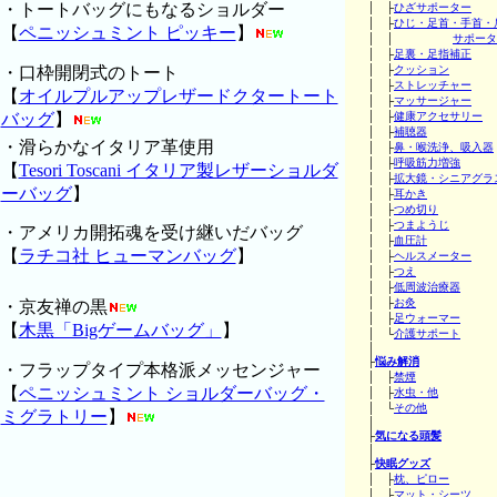
・トートバッグにもなるショルダー
│ ├
ひざサポーター
│ ├
ひじ・足首・手首・
【
ペニッシュミント ピッキー
】
│ │
サポータ
│ ├
足裏・足指補正
・口枠開閉式のトート
│ ├
クッション
│ ├
ストレッチャー
【
オイルプルアップレザードクタートート
│ ├
マッサージャー
バッグ
】
│ ├
健康アクセサリー
│ ├
補聴器
・滑らかなイタリア革使用
│ ├
鼻・喉洗浄、吸入器
│ ├
呼吸筋力増強
【
Tesori Toscani イタリア製レザーショルダ
│ ├
拡大鏡・シニアグラ
ーバッグ
】
│ ├
耳かき
│ ├
つめ切り
│ ├
つまようじ
・アメリカ開拓魂を受け継いだバッグ
│ ├
血圧計
【
ラチコ社 ヒューマンバッグ
】
│ ├
ヘルスメーター
│ ├
つえ
│ ├
低周波治療器
│ ├
お灸
・京友禅の黒
│ ├
足ウォーマー
【
木黒「Bigゲームバッグ」
】
│ └
介護サポート
│
├
悩み解消
・フラップタイプ本格派メッセンジャー
│ ├
禁煙
【
ペニッシュミント ショルダーバッグ・
│ ├
水虫・他
│ └
その他
ミグラトリー
】
│
├
気になる頭髪
│
├
快眠グッズ
│ ├
枕、ピロー
│ ├
マット・シーツ