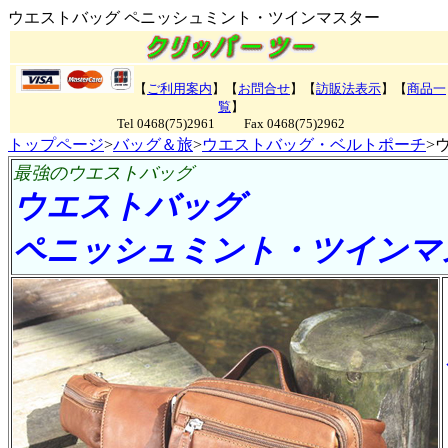
ウエストバッグ ペニッシュミント・ツインマスター
【
ご利用案内
】【
お問合せ
】【
訪販法表示
】【
商品一
覧
】
Tel 0468(75)2961 Fax 0468(75)2962
トップページ
>
バッグ＆旅
>
ウエストバッグ・ベルトポーチ
>
最強のウエストバッグ
ウエストバッグ
ペニッシュミント・ツインマ