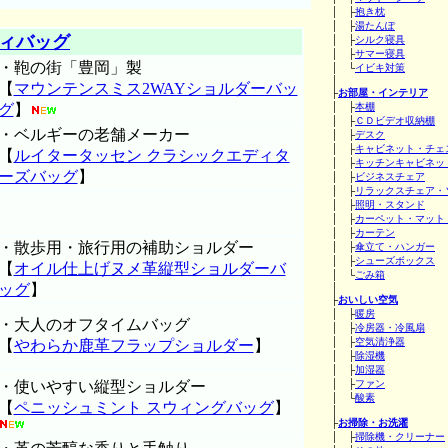
│ ├
抱き枕
│ ├
湯たんぽ
ィバッグ
│ ├
シルク寝具
│ ├
サマー寝具
・鞄の街「豊岡」製
│ └
イビキ対策
│
【
マウンテンスミス2WAYショルダーバッ
├
お部屋・インテリア
グ
】
│ ├
本棚
│ ├
ＣＤビデオ収納棚
・ベルギーの老舗メーカー
│ ├
デスク
│ ├
キャビネット・チェ
【
ルイタータッセン クラシックエディタ
│ ├
キッチンキャビネッ
ーズバッグ
】
│ ├
ビジネスチェア
│ ├
リラックスチェア・
│ ├
照明・スタンド
│ ├
カーペット・マット
│ ├
カーテン
・散歩用・旅行用の補助ショルダー
│ ├
傘立て・ハンガー
│ ├
シューズボックス
【
オイル仕上げヌメ革縦型ショルダーバ
│ └
ごみ箱
ッグ
】
│
├
おいしい空気
│ ├
暖房
・大人のオフタイムバッグ
│ ├
冷房器・冷風扇
│ ├
空気清浄器
【
やわらか鹿革フラップショルダー
】
│ ├
除湿機
│ ├
加湿器
・使いやすい縦型ショルダー
│ ├
ファン
│ └
酸素
【
ペニッシュミント スウィングバッグ
】
│
├
お掃除・お洗濯
│ ├
掃除機・クリーナー