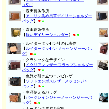
（S）
】
・森田鞄製作所
【
アニリン染め馬革デイリーショルダー
バッグ
】
・森田鞄製作所
【
軽いデイリーショルダー
】
・ルイタータッセン社の代表作
【
ルイタータッセン メッセンジャーバッ
グ
】
・クラシックなデザイン
【
イタリアンレザー フラップショルダー
バッグ
】
・色艶が引き立つコンビレザー
【
ソフトエンボスレザーメッセンジャー
バッグ
】
・生涯使えるバッグ
【
パークレインジャーメッセンジャーバ
ッグ
】
・カーボンの質感を実現