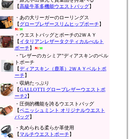
【
高級牛革多機能ウエストバッグ
】
・あの大リーガーのローリングス
【
グローブレザースリムヒップポーチ
】
・ウエストバッグとポーチの2ＷＡＹ
【
イタリアンレザータクティカルべルト
ポーチ
】
・”レザーのカシミア”ディアスキンのベル
トポーチ
【
ディアスキン（鹿革）2ＷＡＹベルトポ
ーチ
】
・収納たっぷり
【
GALLOTTI グローブレザーウエストポ
ーチ2
】
・圧倒的機能を誇るウエストバッグ
【
ペニッシュミント オリジナルウエスト
バッグ
】
・丸められる柔らか革使用
【
マルチウエストポーチ
】