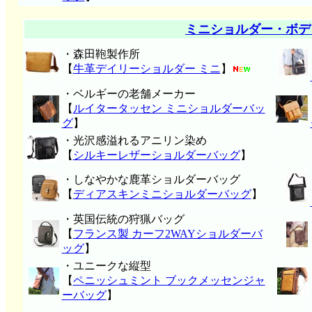
ミニショルダー・ボデ
・森田鞄製作所
【
牛革デイリーショルダー ミニ
】
・ベルギーの老舗メーカー
【
ルイタータッセン ミニショルダーバッ
グ
】
・光沢感溢れるアニリン染め
【
シルキーレザーショルダーバッグ
】
・しなやかな鹿革ショルダーバッグ
【
ディアスキンミニショルダーバッグ
】
・英国伝統の狩猟バッグ
【
フランス製 カーフ2WAYショルダーバ
ッグ
】
・ユニークな縦型
【
ペニッシュミント ブックメッセンジャ
ーバッグ
】