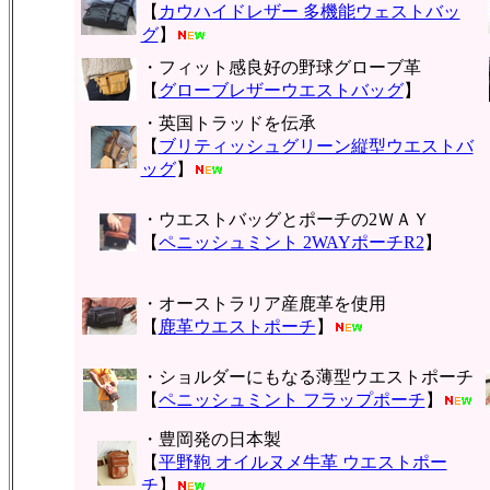
【
カウハイドレザー 多機能ウェストバッ
グ
】
・フィット感良好の野球グローブ革
【
グローブレザーウエストバッグ
】
・英国トラッドを伝承
【
ブリティッシュグリーン縦型ウエストバ
ッグ
】
・ウエストバッグとポーチの2ＷＡＹ
【
ペニッシュミント 2WAYポーチR2
】
・オーストラリア産鹿革を使用
【
鹿革ウエストポーチ
】
・ショルダーにもなる薄型ウエストポーチ
【
ペニッシュミント フラップポーチ
】
・豊岡発の日本製
【
平野鞄 オイルヌメ牛革 ウエストポー
チ
】