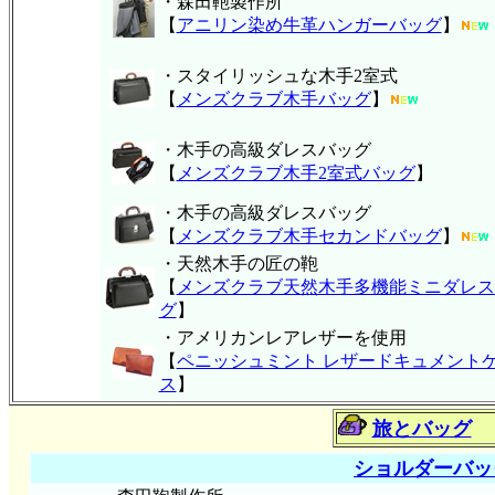
・森田鞄製作所
【
アニリン染め牛革ハンガーバッグ
】
・スタイリッシュな木手2室式
【
メンズクラブ木手バッグ
】
・木手の高級ダレスバッグ
【
メンズクラブ木手2室式バッグ
】
・木手の高級ダレスバッグ
【
メンズクラブ木手セカンドバッグ
】
・天然木手の匠の鞄
【
メンズクラブ天然木手多機能ミニダレス
グ
】
・アメリカンレアレザーを使用
【
ペニッシュミント レザードキュメント
ス
】
旅とバッグ
ショルダーバッ