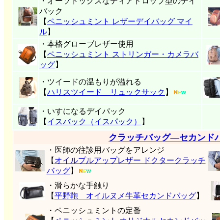
・オーソドックスなティアドロップ型のデイ
バック
【
ペニッシュミント レザーデイバッグ マイ
ル
】
・本格グローブレザー使用
【
ペニッシュミント ストリンガー・カメラバ
ッグ
】
・ツイードの温もりが溢れる
【
ハリスツイード リュックサック
】
・いすになるデイパック
【
イスバック（イスパック）
】
クラッチバッグ―セカンド
・医師の往診用バッグをアレンジ
【
オイルプルアップレザー ドクタークラッチ
バッグ
】
・滑らかな手触り
【
平野鞄 オイルヌメ牛革セカンドバッグ
】
・ペニッシュミントの定番