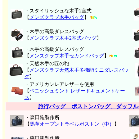
・スタイリッシュな木手2室式
【
メンズクラブ木手バッグ
】
・木手の高級ダレスバッグ
【
メンズクラブ木手2室式バッグ
】
・木手の高級ダレスバッグ
【
メンズクラブ木手セカンドバッグ
】
・天然木手の匠の鞄
【
メンズクラブ天然木手多機能ミニダレスバッ
グ
】
・アメリカンレアレザーを使用
【
ペニッシュミント レザードキュメントケー
ス
】
旅行バッグ―ボストンバッグ、ダッフル
・森田鞄製作所
【
馬革オープントラベルボストン（中）
】
・森田鞄製作所