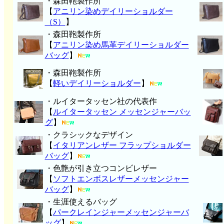
・森田鞄製作所
【
アニリン染めデイリーショルダー
（S）
】
・森田鞄製作所
【
アニリン染め馬革デイリーショルダー
バッグ
】
・森田鞄製作所
【
軽いデイリーショルダー
】
・ルイタータッセン社の代表作
【
ルイタータッセン メッセンジャーバッ
グ
】
・クラシックなデザイン
【
イタリアンレザー フラップショルダー
バッグ
】
・色艶が引き立つコンビレザー
【
ソフトエンボスレザーメッセンジャー
バッグ
】
・生涯使えるバッグ
【
パークレインジャーメッセンジャーバ
ッグ
】