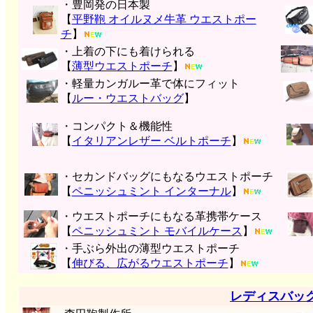
・豊岡発の日本製
【
平野鞄 オイルヌメ牛革 ウエストポー
チ
】
・上着の下にも着けられる
【
薄型ウエストポーチ
】
・軽量カンガルー革で体にフィット
【
ルー・ウエストバッグ
】
・コンパクト＆機能性
【
イタリアンレザー ベルトポーチ
】
・セカンドバッグにもなるウエストポーチ
【
ペニッシュミント インターナル
】
・ウエストポーチにもなる革携帯ケース
【
ペニッシュミント モバイルケース
】
・手ぶら外出の薄型ウエストポーチ
【
伸びる、広がるウエストポーチ
】
レディスバッ