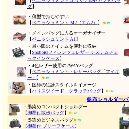
【
ペニッシュミント オリジナルセカンドバッ
グ
】
・薄型で持ちやすい
【
ペニッシュミント Ｍ2（エム2）
】
・メインバッグに入るオーガナイザー
【
ペニッシュミント A1
】
・最小限のアイテムを便利に収納
【
Snobbistフィレンツェレザー システムチェ
ックインケース
】
・4色レザー使用の2WAYバッグ
【
ペニッシュミント・レザーバッグ「マイキ
ー」
】
・医師の往診スタイルをイメージ
【
ハリスツイード クラッチバッグ
】
帆布ショルダーバ
・墨染めコンパクトショルダー
【
御墨付
散歩バッグ
】
・墨染めビジネスバッグ
【
御墨付 ブリーフケース
】