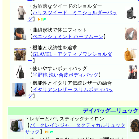
・お洒落なツイードのショルダー
【
ハリスツイード ミニショルダーバッ
グ
】
・曲線形状で体にフィット
【
ペニッシュミント ハーフムーン
】
・機能と収納性を追求
【
GLAVEL・アクティブワンショルダ
ー
】
・使いやすいボディバッグ
【
平野鞄 洗い合皮ボディバッグ
】
・機能性とイタリア伝統レザーの融合
【
イタリアンレザー スリムボディバッ
グ
】
デイバッグ―リュック
・レザーとバリスティックナイロン
【
パークレインジャー タクティカルリュック
サック
】