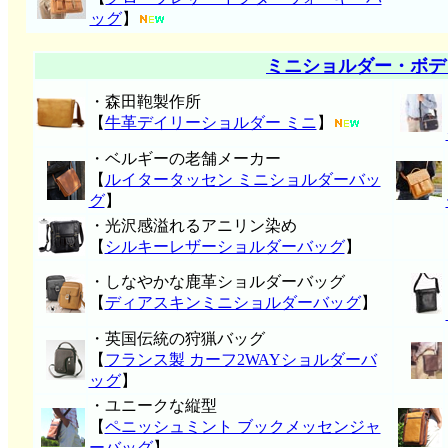
ッグ
】
ミニショルダー・ボデ
・森田鞄製作所
【
牛革デイリーショルダー ミニ
】
・ベルギーの老舗メーカー
【
ルイタータッセン ミニショルダーバッ
グ
】
・光沢感溢れるアニリン染め
【
シルキーレザーショルダーバッグ
】
・しなやかな鹿革ショルダーバッグ
【
ディアスキンミニショルダーバッグ
】
・英国伝統の狩猟バッグ
【
フランス製 カーフ2WAYショルダーバ
ッグ
】
・ユニークな縦型
【
ペニッシュミント ブックメッセンジャ
ーバッグ
】