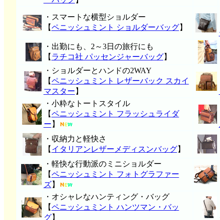
・スマートな横型ショルダー
【
ペニッシュミント ショルダーバッグ
】
・出勤にも、2～3日の旅行にも
【
ラチコ社 パッセンジャーバッグ
】
・ショルダーとハンドの2WAY
【
ペニッシュミント レザーバック スカイ
マスター
】
・小粋なトートスタイル
【
ペニッシュミント フラッシュライダ
ー
】
・収納力と軽快さ
【
イタリアンレザーメディスンバッグ
】
・軽快な行動派のミニショルダー
【
ペニッシュミント フォトグラファー
ズ
】
・オシャレなハンティング・バッグ
【
ペニッシュミント ハンツマン・バッ
グ
】