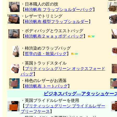
・日本職人の匠の技
【
柿渋帆布 フラップショルダーバッグ
】
・レザーでトリミング
【
柿渋帆布 横型フラップショルダー
】
・ボディバッグとウエストバッグ
【
柿渋帆布２ｗａｙボディバッグ
】
・柿渋染めフラップバッグ
【
哲学の道・散策バッグ
】
・英国トラッドスタイル
【
ブリティッシュグリーン オックスフォード
バッグ
】
・柿色のレザーがお洒落
【
柿渋帆布 トートバッグ
】
ビジネスバッグ―アタッシュケー
・英国ブライドルレザーを使用
【
ブリティッシュグリーン ブライドルレザー
ブリーフケース
】