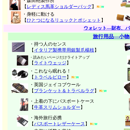
・森田鞄製作所
【
レディス馬革ショルダーバッグ
】
・身軽に動ける
【
ひとつになるリュックとポシェット
】
ウォレット―財布、パ
旅行用品―小物
・持つ人のセンス
【
イタリア製携帯用銀製爪楊枝
】
・読みたいページだけライトアップ
【
ライトウェッジ
】
・これなら眠れる！
【
トラベルピロー
】
・英国ジェイコブウール
【
ブランケット＆トラベルラグ
】
・上着の下にパスポートケース
【
牛革スリムショルダー
】
・海外旅行必携
【
パスポートレザーケース
】