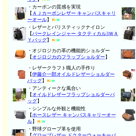
・カーボンの質感を実現
【
ＡＪカーボンレザー キャンパスキャリ
ーオール
】
・レザーとバリスティックナイロン
【
パークレインジャー タクティカル3ＷＡ
Ｙバッグ
】
・オジロジカの革の機能的ショルダー
【
オジロジカのフラップショルダー
】
・レザークラフト職人の手作り
【
伊藤介一郎オイルドレザーショルダー
バッグ
】
・アンティークな風合い
【
オイルドレザーフラップショルダーバ
ッグ
】
・シンプルな外観と機能性
【
ホースレザー キャンパスキャリーオー
ル
】
・野球グローブ革を使用
【
グローブレザー ドクターウォーキーバ