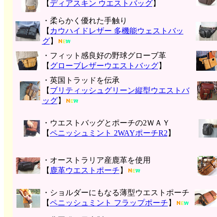
【
ディアスキン ウエストバッグ
】
・柔らかく優れた手触り
【
カウハイドレザー 多機能ウェストバッ
グ
】
・フィット感良好の野球グローブ革
【
グローブレザーウエストバッグ
】
・英国トラッドを伝承
【
ブリティッシュグリーン縦型ウエストバ
ッグ
】
・ウエストバッグとポーチの2ＷＡＹ
【
ペニッシュミント 2WAYポーチR2
】
・オーストラリア産鹿革を使用
【
鹿革ウエストポーチ
】
・ショルダーにもなる薄型ウエストポーチ
【
ペニッシュミント フラップポーチ
】