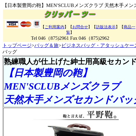
【日本製豊岡の鞄】MEN'SCLUBメンズクラブ 天然木手メンズ
【
ご利用案内
】【
お問合せ
】【
訪販法表示
】【
商品一
覧
】
Tel 046（875)2961 Fax 046（875)2962
トップページ
>
バッグ＆旅
>
ビジネスバッグ・アタッシュケー
バッグ
熟練職人が仕上げた紳士用高級セカン
【日本製豊岡の鞄】
MEN'SCLUBメンズクラブ
天然木手メンズセカンドバッ