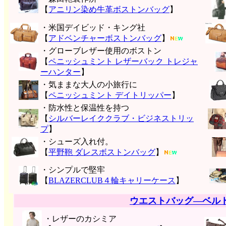
【
アニリン染め牛革ボストンバッグ
】
・米国デイビッド・キング社
【
アドベンチャーボストンバッグ
】
・グローブレザー使用のボストン
【
ペニッシュミント レザーバック トレジャ
ーハンター
】
・気ままな大人の小旅行に
【
ペニッシュミント デイトリッパー
】
・防水性と保温性を持つ
【
シルバーレイククラブ・ビジネストリッ
プ
】
・シューズ入れ付。
【
平野鞄 ダレスボストンバッグ
】
・シンプルで堅牢
【
BLAZERCLUB４輪キャリーケース
】
ウエストバッグ―ベル
・レザーのカシミア