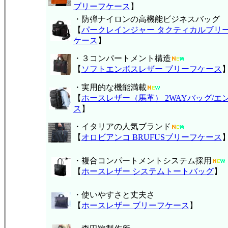
ブリーフケース
】
・防弾ナイロンの高機能ビジネスバッグ
【
パークレインジャー タクティカルブリ
ケース
】
・３コンパートメント構造
【
ソフトエンボスレザー ブリーフケース
・実用的な機能満載
【
ホースレザー（馬革） 2WAYバッグ/エ
ス
】
・イタリアの人気ブランド
【
オロビアンコ BRUFUSブリーフケース
・複合コンパートメントシステム採用
【
ホースレザー システムトートバッグ
】
・使いやすさと丈夫さ
【
ホースレザー ブリーフケース
】