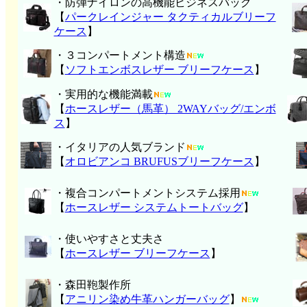
・防弾ナイロンの高機能ビジネスバッグ
【
パークレインジャー タクティカルブリーフ
ケース
】
・３コンパートメント構造
【
ソフトエンボスレザー ブリーフケース
】
・実用的な機能満載
【
ホースレザー（馬革） 2WAYバッグ/エンボ
ス
】
・イタリアの人気ブランド
【
オロビアンコ BRUFUSブリーフケース
】
・複合コンパートメントシステム採用
【
ホースレザー システムトートバッグ
】
・使いやすさと丈夫さ
【
ホースレザー ブリーフケース
】
・森田鞄製作所
【
アニリン染め牛革ハンガーバッグ
】