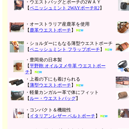
・ウエストバッグとポーチの2ＷＡＹ
【
ペニッシュミント 2WAYポーチR2
】
・オーストラリア産鹿革を使用
【
鹿革ウエストポーチ
】
・ショルダーにもなる薄型ウエストポーチ
【
ペニッシュミント フラップポーチ
】
・豊岡発の日本製
【
平野鞄 オイルヌメ牛革 ウエストポー
チ
】
・上着の下にも着けられる
【
薄型ウエストポーチ
】
・軽量カンガルー革で体にフィット
【
ルー・ウエストバッグ
】
・コンパクト＆機能性
【
イタリアンレザー ベルトポーチ
】