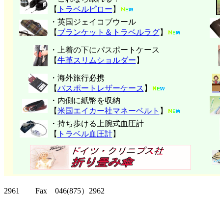
【
トラベルピロー
】
・英国ジェイコブウール
【
ブランケット＆トラベルラグ
】
・上着の下にパスポートケース
【
牛革スリムショルダー
】
・海外旅行必携
【
パスポートレザーケース
】
・内側に紙幣を収納
【
米国エイカー社マネーベルト
】
・持ち歩ける上腕式血圧計
【
トラベル血圧計
】
クリッパーツー T
2961 Fax 046(875）2962