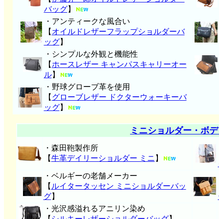
バッグ
】
・アンティークな風合い
【
オイルドレザーフラップショルダーバ
ッグ
】
・シンプルな外観と機能性
【
ホースレザー キャンパスキャリーオー
ル
】
・野球グローブ革を使用
【
グローブレザー ドクターウォーキーバ
ッグ
】
ミニショルダー・ボデ
・森田鞄製作所
【
牛革デイリーショルダー ミニ
】
・ベルギーの老舗メーカー
【
ルイタータッセン ミニショルダーバッ
グ
】
・光沢感溢れるアニリン染め
【
シルキーレザーショルダーバッグ
】