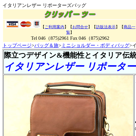
イタリアンレザー リポーターズバッグ
【
ご利用案内
】【
お問合せ
】【
訪販法表示
】【
商品一
覧
】
Tel 046（875)2961 Fax 046（875)2962
トップページ
>
バッグ＆旅
>
ミニショルダー・ボディバッグ
>
際立つデザイン&機能性とイタリア伝
イタリアンレザー リポータ