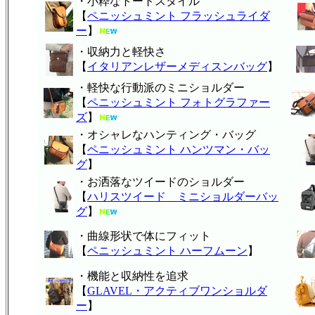
・小粋なトートスタイル
【
ペニッシュミント フラッシュライダ
ー
】
・収納力と軽快さ
【
イタリアンレザーメディスンバッグ
】
・軽快な行動派のミニショルダー
【
ペニッシュミント フォトグラファー
ズ
】
・オシャレなハンティング・バッグ
【
ペニッシュミント ハンツマン・バッ
グ
】
・お洒落なツイードのショルダー
【
ハリスツイード ミニショルダーバッ
グ
】
・曲線形状で体にフィット
【
ペニッシュミント ハーフムーン
】
・機能と収納性を追求
【
GLAVEL・アクティブワンショルダ
ー
】