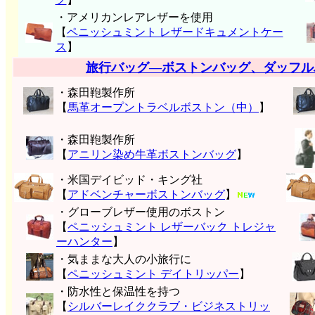
・アメリカンレアレザーを使用
【
ペニッシュミント レザードキュメントケー
ス
】
旅行バッグ―ボストンバッグ、ダッフル
・森田鞄製作所
【
馬革オープントラベルボストン（中）
】
・森田鞄製作所
【
アニリン染め牛革ボストンバッグ
】
・米国デイビッド・キング社
【
アドベンチャーボストンバッグ
】
・グローブレザー使用のボストン
【
ペニッシュミント レザーバック トレジャ
ーハンター
】
・気ままな大人の小旅行に
【
ペニッシュミント デイトリッパー
】
・防水性と保温性を持つ
【
シルバーレイククラブ・ビジネストリッ