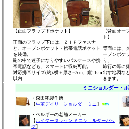
【正面フラップ下ポケット】
【背面オー
ト】
正面のフラップ下には、ＺＩＰファスナー
と、オープンポケット・携帯電話ポケット
背面には、
を装備。
ープンポケ
鞄の中で迷子になりやすいパスケースや携
り、
帯電話なども、スマートに収納可能。
旅行の際に
対応携帯サイズ(約):横＋厚さ=7cm、縦11cm
出す地図な
以内
きます。
ミニショルダー・ボ
・森田鞄製作所
【
牛革デイリーショルダー ミニ
】
・ベルギーの老舗メーカー
【
ルイタータッセン ミニショルダーバッ
グ
】