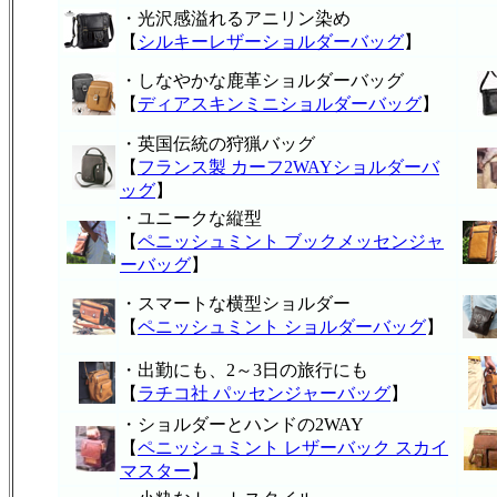
・光沢感溢れるアニリン染め
【
シルキーレザーショルダーバッグ
】
・しなやかな鹿革ショルダーバッグ
【
ディアスキンミニショルダーバッグ
】
・英国伝統の狩猟バッグ
【
フランス製 カーフ2WAYショルダーバ
ッグ
】
・ユニークな縦型
【
ペニッシュミント ブックメッセンジャ
ーバッグ
】
・スマートな横型ショルダー
【
ペニッシュミント ショルダーバッグ
】
・出勤にも、2～3日の旅行にも
【
ラチコ社 パッセンジャーバッグ
】
・ショルダーとハンドの2WAY
【
ペニッシュミント レザーバック スカイ
マスター
】