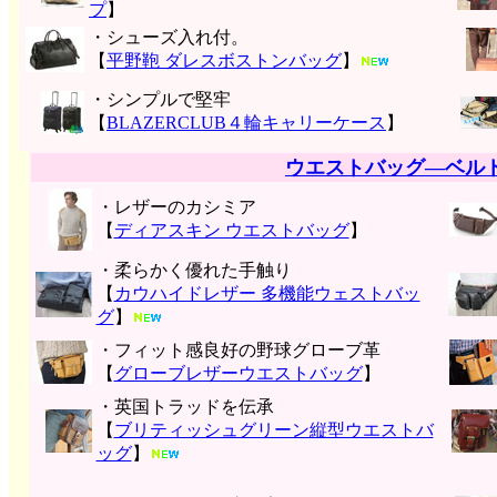
プ
】
・シューズ入れ付。
【
平野鞄 ダレスボストンバッグ
】
・シンプルで堅牢
【
BLAZERCLUB４輪キャリーケース
】
ウエストバッグ―ベル
・レザーのカシミア
【
ディアスキン ウエストバッグ
】
・柔らかく優れた手触り
【
カウハイドレザー 多機能ウェストバッ
グ
】
・フィット感良好の野球グローブ革
【
グローブレザーウエストバッグ
】
・英国トラッドを伝承
【
ブリティッシュグリーン縦型ウエストバ
ッグ
】