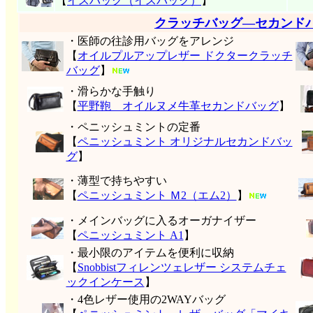
【
イスバック（イスパック）
】
クラッチバッグ―セカンド
・医師の往診用バッグをアレンジ
【
オイルプルアップレザー ドクタークラッチ
バッグ
】
・滑らかな手触り
【
平野鞄 オイルヌメ牛革セカンドバッグ
】
・ペニッシュミントの定番
【
ペニッシュミント オリジナルセカンドバッ
グ
】
・薄型で持ちやすい
【
ペニッシュミント Ｍ2（エム2）
】
・メインバッグに入るオーガナイザー
【
ペニッシュミント A1
】
・最小限のアイテムを便利に収納
【
Snobbistフィレンツェレザー システムチェ
ックインケース
】
・4色レザー使用の2WAYバッグ