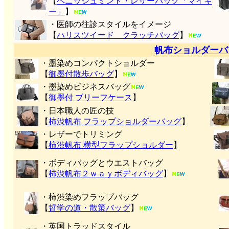
【
ペニッシュミント・レザーバッグ「マイキ
ー」
】
・医師の往診スタイルをイメージ
【
ハリスツイード クラッチバッグ
】
帆布ショルダーバ
・墨染めコンパクトショルダー
【
御墨付
散歩バッグ
】
・墨染めビジネスバッグ
【
御墨付 ブリーフケース
】
・日本職人の匠の技
【
柿渋帆布 フラップショルダーバッグ
】
・レザーでトリミング
【
柿渋帆布 横型フラップショルダー
】
・ボディバッグとウエストバッグ
【
柿渋帆布２ｗａｙボディバッグ
】
・柿渋染めフラップバッグ
【
哲学の道・散策バッグ
】
・英国トラッドスタイル