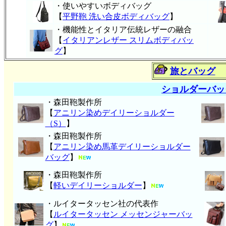
・使いやすいボディバッグ
【
平野鞄 洗い合皮ボディバッグ
】
・機能性とイタリア伝統レザーの融合
【
イタリアンレザー スリムボディバッ
グ
】
旅とバッグ
ショルダーバッ
・森田鞄製作所
【
アニリン染めデイリーショルダー
（S）
】
・森田鞄製作所
【
アニリン染め馬革デイリーショルダー
バッグ
】
・森田鞄製作所
【
軽いデイリーショルダー
】
・ルイタータッセン社の代表作
【
ルイタータッセン メッセンジャーバッ
グ
】