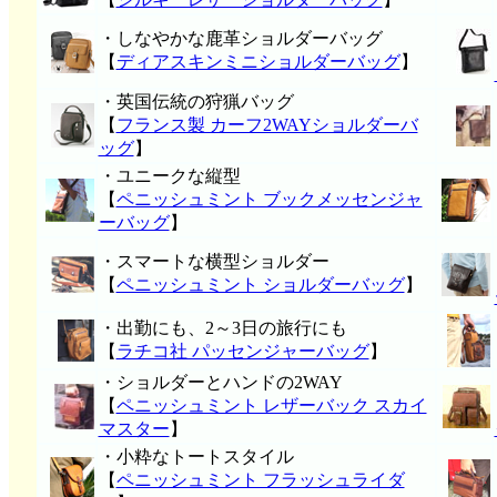
・しなやかな鹿革ショルダーバッグ
【
ディアスキンミニショルダーバッグ
】
・英国伝統の狩猟バッグ
【
フランス製 カーフ2WAYショルダーバ
ッグ
】
・ユニークな縦型
【
ペニッシュミント ブックメッセンジャ
ーバッグ
】
・スマートな横型ショルダー
【
ペニッシュミント ショルダーバッグ
】
・出勤にも、2～3日の旅行にも
【
ラチコ社 パッセンジャーバッグ
】
・ショルダーとハンドの2WAY
【
ペニッシュミント レザーバック スカイ
マスター
】
・小粋なトートスタイル
【
ペニッシュミント フラッシュライダ