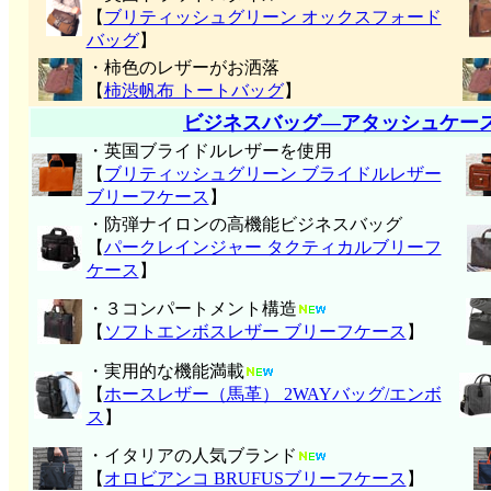
【
ブリティッシュグリーン オックスフォード
バッグ
】
・柿色のレザーがお洒落
【
柿渋帆布 トートバッグ
】
ビジネスバッグ―アタッシュケー
・英国ブライドルレザーを使用
【
ブリティッシュグリーン ブライドルレザー
ブリーフケース
】
・防弾ナイロンの高機能ビジネスバッグ
【
パークレインジャー タクティカルブリーフ
ケース
】
・３コンパートメント構造
【
ソフトエンボスレザー ブリーフケース
】
・実用的な機能満載
【
ホースレザー（馬革） 2WAYバッグ/エンボ
ス
】
・イタリアの人気ブランド
【
オロビアンコ BRUFUSブリーフケース
】