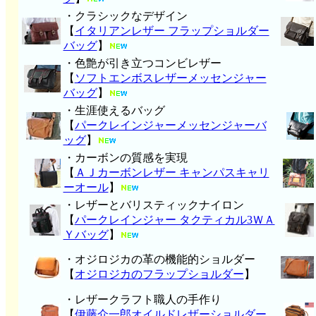
・クラシックなデザイン
【
イタリアンレザー フラップショルダー
バッグ
】
・色艶が引き立つコンビレザー
【
ソフトエンボスレザーメッセンジャー
バッグ
】
・生涯使えるバッグ
【
パークレインジャーメッセンジャーバ
ッグ
】
・カーボンの質感を実現
【
ＡＪカーボンレザー キャンパスキャリ
ーオール
】
・レザーとバリスティックナイロン
【
パークレインジャー タクティカル3ＷＡ
Ｙバッグ
】
・オジロジカの革の機能的ショルダー
【
オジロジカのフラップショルダー
】
・レザークラフト職人の手作り
【
伊藤介一郎オイルドレザーショルダー