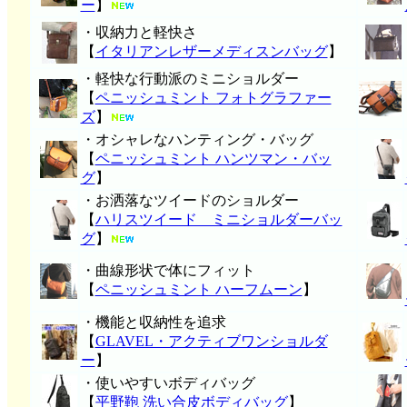
ー
】
・収納力と軽快さ
【
イタリアンレザーメディスンバッグ
】
・軽快な行動派のミニショルダー
【
ペニッシュミント フォトグラファー
ズ
】
・オシャレなハンティング・バッグ
【
ペニッシュミント ハンツマン・バッ
グ
】
・お洒落なツイードのショルダー
【
ハリスツイード ミニショルダーバッ
グ
】
・曲線形状で体にフィット
【
ペニッシュミント ハーフムーン
】
・機能と収納性を追求
【
GLAVEL・アクティブワンショルダ
ー
】
・使いやすいボディバッグ
【
平野鞄 洗い合皮ボディバッグ
】