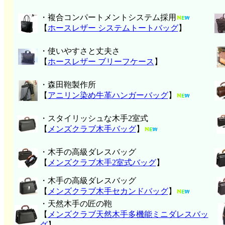
・複合コンパートメントシステム採用
【
ホースレザー システムトートバッグ
】
・使いやすさと丈夫さ
【
ホースレザー ブリーフケース
】
・森田鞄製作所
【
アニリン染め牛革ハンガーバッグ
】
・スタイリッシュな木手2室式
【
メンズクラブ木手バッグ
】
・木手の高級ダレスバッグ
【
メンズクラブ木手2室式バッグ
】
・木手の高級ダレスバッグ
【
メンズクラブ木手セカンドバッグ
】
・天然木手の匠の鞄
【
メンズクラブ天然木手多機能ミニダレスバッ
グ
】